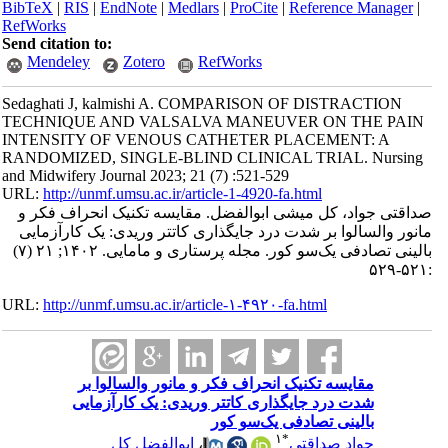
BibTeX
|
RIS
|
EndNote
|
Medlars
|
ProCite
|
Reference Manager
|
RefWorks
Send citation to:
Mendeley
Zotero
RefWorks
Sedaghati J, kalmishi A. COMPARISON OF DISTRACTION
TECHNIQUE AND VALSALVA MANEUVER ON THE PAIN
INTENSITY OF VENOUS CATHETER PLACEMENT: A
RANDOMIZED, SINGLE-BLIND CLINICAL TRIAL. Nursing
and Midwifery Journal 2023; 21 (7) :521-529
URL:
http://unmf.umsu.ac.ir/article-1-4920-fa.html
صداقتی جواد، کل میشی ابوالفضل. مقایسه تکنیک انحراف فکر و
مانور والسالوا بر شدت درد جایگذاری کاتتر وریدی: یک کارآزمایی
بالینی تصادفی یک‌سو کور. مجله پرستاری و مامایی. ۱۴۰۲; ۲۱ (۷)
:۵۲۱-۵۲۹
URL:
http://unmf.umsu.ac.ir/article-۱-۴۹۲۰-fa.html
مقایسه تکنیک انحراف فکر و مانور والسالوا بر
شدت درد جایگذاری کاتتر وریدی: یک کارآزمایی
بالینی تصادفی یک‌سو کور
۱
*
ابوالفضل کل
،
جواد صداقتی