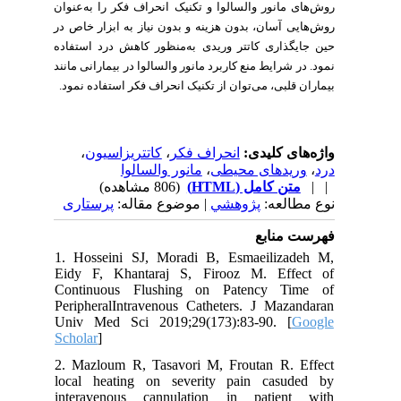
روش‌های مانور والسالوا و تکنیک انحراف فکر را به‌عنوان
روش‌هایی آسان، بدون هزینه و بدون نیاز به ابزار خاص در
حین جایگذاری کاتتر وریدی به‌منظور کاهش درد استفاده
نمود. در شرایط منع کاربرد مانور والسالوا در بیمارانی مانند
بیماران قلبی، می‌توان از تکنیک انحراف فکر استفاده نمود.
،
کاتتریزاسیون
،
انحراف فکر
واژه‌های کلیدی:
مانور والسالوا
،
وریدهای محیطی
،
درد
(806 مشاهده)
متن کامل (HTML)
| |
نوع مطالعه:
پژوهشي
| موضوع مقاله:
پرستاری
فهرست منابع
1. Hosseini SJ, Moradi B, Esmaeilizadeh M,
Eidy F, Khantaraj S, Firooz M. Effect of
Continuous Flushing on Patency Time of
PeripheralIntravenous Catheters. J Mazandaran
Univ Med Sci 2019;29(173):83-90. [
Google
Scholar
]
2. Mazloum R, Tasavori M, Froutan R. Effect
local heating on severity pain casuded by
interavenous cannulation in patient with