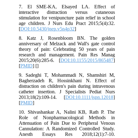
7. El SME-KA, Elsayed LA. Effect of
interactive distraction versus cutaneous
stimulation for venipuncture pain relief in school
age children. J Nurs Edu Pract 2015;5(4):32.
[
DOI:10.5430/jnep.v5n4p32
]
8. Katz J, Rosenbloom BN. The golden
anniversary of Melzack and Wall's gate control
theory of pain: Celebrating 50 years of pain
research and management. Pain Res Manag
2015;20(6):285-6. [
DOI:10.1155/2015/865487
]
[
PMID
] [
]
9. Sadeghi T, Mohammadi N, Shamshiri M,
Bagherzadeh R, Hossinkhani N. Effect of
distraction on children's pain during intravenous
catheter insertion. J Specialists Pediat Nurs
2013;18(2):109-14. [
DOI:10.1111/jspn.12018
]
[
PMID
]
10. Shivashankar A, Nalini KB, Rath P. The
Role of Nonpharmacological Methods in
Attenuation of Pain Due to Peripheral Venous
Cannulation: A Randomized Controlled Study.
Anesth Essays Res 2018;12(1):7-10.