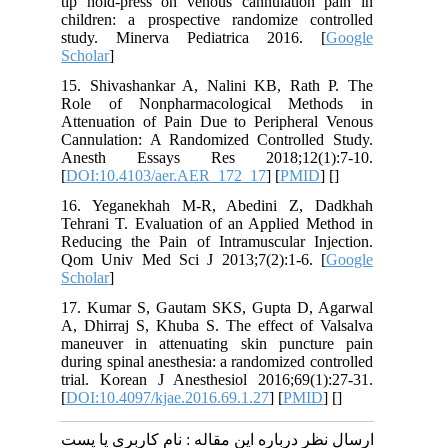
tip hold-press on venous cannulation pain in
children: a prospective randomize controlled
study. Minerva Pediatrica 2016. [
Google
Scholar
]
15. Shivashankar A, Nalini KB, Rath P. The
Role of Nonpharmacological Methods in
Attenuation of Pain Due to Peripheral Venous
Cannulation: A Randomized Controlled Study.
Anesth Essays Res 2018;12(1):7-10.
[
DOI:10.4103/aer.AER_172_17
] [
PMID
] [
]
16. Yeganekhah M-R, Abedini Z, Dadkhah
Tehrani T. Evaluation of an Applied Method in
Reducing the Pain of Intramuscular Injection.
Qom Univ Med Sci J 2013;7(2):1-6. [
Google
Scholar
]
17. Kumar S, Gautam SKS, Gupta D, Agarwal
A, Dhirraj S, Khuba S. The effect of Valsalva
maneuver in attenuating skin puncture pain
during spinal anesthesia: a randomized controlled
trial. Korean J Anesthesiol 2016;69(1):27-31.
[
DOI:10.4097/kjae.2016.69.1.27
] [
PMID
] [
]
ارسال نظر درباره این مقاله : نام کاربری یا پست