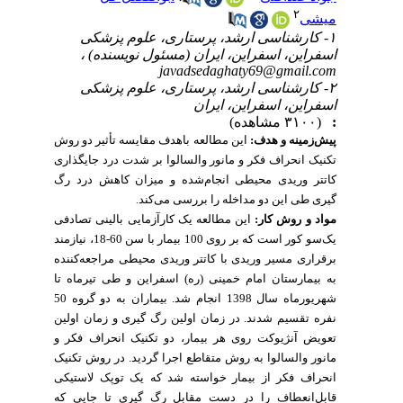
۲
میشی
۱- کارشناسی ارشد، پرستاری، علوم پزشکی
اسفراین، اسفراین، ایران (مسئول نویسنده) ،
javadsedaghaty69@gmail.com
۲- کارشناسی ارشد، پرستاری، علوم پزشکی
اسفراین، اسفراین، ایران
(۳۱۰۰ مشاهده)
:
پیش‌زمینه و هدف:
این
مطالعه باهدف مقایسه تأثیر دو روش
تکنیک انحراف فکر و مانور والسالوا بر شدت درد جایگذاری
کاتتر وریدی محیطی انجام‌شده و میزان کاهش درد رگ
گیری طی این دو مداخله را بررسی می‌کند
.
این مطالعه یک کارآزمایی بالینی تصادفی
:
کار
روش
و
مواد
یک‌سو کور است که بر روی 100 بیمار با سن 60-18، نیازمند
برقراری مسیر وریدی با کاتتر وریدی محیطی
مراجعه‌کننده
به بیمارستان امام خمینی (ره) اسفراین و طی تیرماه تا
شهریورماه سال 1398 انجام شد. بیماران به دو گروه 50
نفره تقسیم شدند. در زمان اولین رگ گیری و زمان اولین
تعویض آنژیوکت روی هر بیمار، دو تکنیک انحراف فکر و
مانور والسالوا به روش متقاطع اجرا گردید. در روش تکنیک
انحراف فکر از بیمار خواسته شد
که یک توپک لاستیکی
قابل‌انعطاف را در دست مقابل رگ گیری تا جایی که