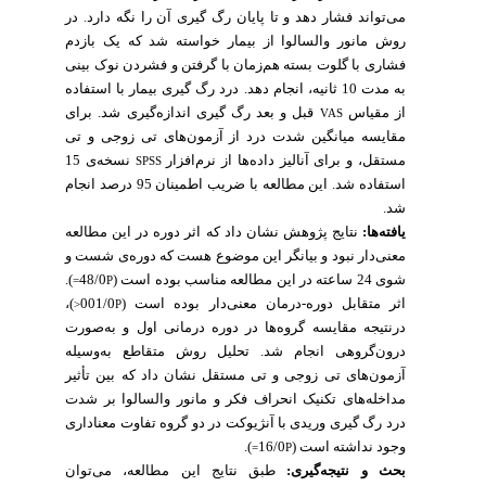
می‌تواند فشار دهد و تا پایان رگ گیری آن را نگه دارد
در
.
روش مانور والسالوا از بیمار خواسته شد که یک بازدم
فشاری با گلوت بسته هم‌زمان با گرفتن و فشردن نوک بینی
به مدت 10 ثانیه، انجام دهد.
درد رگ گیری بیمار با استفاده
از مقیاس
قبل و بعد رگ گیری
اندازه‌گیری شد. برای
VAS
مقایسه میانگین شدت درد از آزمون‌های تی زوجی و تی
مستقل، و برای آنالیز داده‌ها از نرم‌افزار
نسخه‌ی 15
SPSS
استفاده شد. این مطالعه با ضریب اطمینان 95 درصد انجام
شد.
یافته‌ها:
نتایج پژوهش نشان داد که اثر دوره در این مطالعه
معنی‌دار نبود و بیانگر این موضوع هست که دوره‌ی شست و
.
)
48/0
(
در این مطالعه مناسب بوده است
ی 24 ساعته
شو
=
P
)،
اثر متقابل دوره-درمان معنی‌دار بوده است (001/0
P<
درنتیجه مقایسه گروه‌ها در دوره درمانی اول و به‌صورت
درون‌گروهی انجام شد. تحلیل روش متقاطع به‌وسیله
آزمون‌های تی زوجی و تی مستقل نشان داد که
بین تأثیر
مداخله‌های تکنیک انحراف فکر و مانور والسالوا بر شدت
درد رگ گیری وریدی با آنژیوکت در دو گروه تفاوت معناداری
).
(16/0
وجود نداشته است
P=
بحث و نتیجه‌گیری:
طبق نتایج این مطالعه، می‌توان