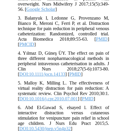
overweight. Nurs Midwifery J 2017;15(5):349-
56. [
Google Scholar
]
3. Balanyuk I, Ledonne G, Provenzano M,
Bianco R, Meroni C, Ferri P, et al. Distraction
technique for pain reduction in peripheral venous
catheterization: Randomized, controlled trial.
Acta Biomedica 2018;89:55-63. [
PMID
]
[
PMCID
]
4. Yılmaz D, Güneş ÜY. The effect on pain of
three different nonpharmacological methods in
peripheral intravenous catheterisation in adults. J
Clin Nurs 2018;27(5-6):1073-80.
[
DOI:10.1111/jocn.14133
] [
PMID
]
5. Malloy K, Milling L. The effectiveness of
virtual reality distraction for pain reduction: A
systematic review. Clin Psychol Rev 2010;30:1.
[
DOI:10.1016/j.cpr.2010.07.001
] [
PMID
]
6. Abd El-Gawad S, elsayed l. Effect of
interactive distraction versus cutaneous
stimulation for venipuncture pain relief in school
age children. J Nurs Edu Pract 2015;5.
[
DOI:10.5430/jnep.v5n4p32
]