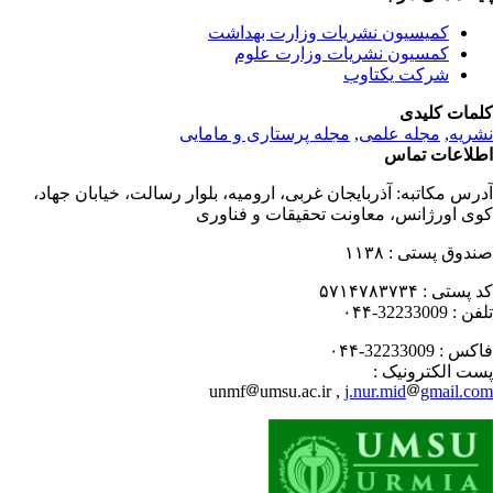
کمیسیون نشریات وزارت بهداشت
کمسیون نشریات وزارت علوم
شرکت یکتاوب
مات کلیدی
مجله پرستاری و مامایی
,
مجله علمی
,
ریه
لاعات تماس
درس مکاتبه
آذربایجان غربی، ارومیه، بلوار رسالت، خیابان جهاد،
ی اورژانس، معاونت تحقیقات و فناوری
۱۱۳۸
صندوق پستی
۵۷۱۴۷۸۳۷۳۴
کد پستی
32233009-۰۴۴
تلفن
32233009-۰۴۴
فاکس
پست الکترونیک
unmf
umsu.ac.ir ,
j.nur.mid
gmail.c