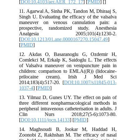
[
DOI:10.4103/aer.AER_172_17
] [
PMID
] [
]
11. Agarwal A, Sinha PK, Tandon M, Dhiraaj S,
Singh U. Evaluating the efficacy of the valsalva
maneuver on venous cannulation pain: a
prospective, randomized study. Anesthesia
Analgesia 2005;101(4):1230-2.
[
DOI:10.1213/01.ane.0000167270.15047.49
]
[
PMID
]
12. Akdas O, Basaranoglu G, Ozdemir H,
Comlekci M, Erkalp K, Saidoglu L. The effects
of Valsalva maneuver on venipuncture pain in
children: comparison to EMLA((R)) (lidocaine-
prilocaine cream). Irish J Med Sci
2014;183(4):517-20. [
DOI:10.1007/s11845-013-
1037-4
] [
PMID
]
13. Yilmaz D, Gunes UY. The effect on pain of
three different nonpharmacological methods in
peripheral intravenous catheterisation in adults. J
Clin Nurs 2018;27(5-6):1073-80.
[
DOI:10.1111/jocn.14133
] [
PMID
]
14. Maghsoudi B, Jookar M, Haddad H,
Zoonobi Z, Rakhshan M. The efficacy of nasal