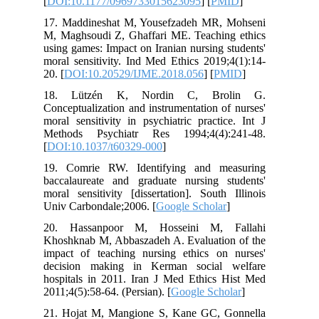
[
DOI:10.1177/0969733015623095
] [
PMID
]
17. Maddineshat M, Yousefzadeh MR, Mohseni
M, Maghsoudi Z, Ghaffari ME. Teaching ethics
using games: Impact on Iranian nursing students'
moral sensitivity. Ind Med Ethics 2019;4(1):14-
20. [
DOI:10.20529/IJME.2018.056
] [
PMID
]
18. Lützén K, Nordin C, Brolin G.
Conceptualization and instrumentation of nurses'
moral sensitivity in psychiatric practice. Int J
Methods Psychiatr Res 1994;4(4):241-48.
[
DOI:10.1037/t60329-000
]
19. Comrie RW. Identifying and measuring
baccalaureate and graduate nursing students'
moral sensitivity [dissertation]. South Illinois
Univ Carbondale;2006. [
Google Scholar
]
20. Hassanpoor M, Hosseini M, Fallahi
Khoshknab M, Abbaszadeh A. Evaluation of the
impact of teaching nursing ethics on nurses'
decision making in Kerman social welfare
hospitals in 2011. Iran J Med Ethics Hist Med
2011;4(5):58-64. (Persian). [
Google Scholar
]
21. Hojat M, Mangione S, Kane GC, Gonnella