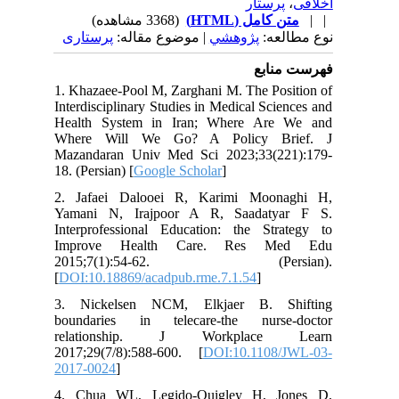
پرستار
،
اخلاقی
(3368 مشاهده)
متن کامل (HTML)
| |
نوع مطالعه:
پژوهشي
| موضوع مقاله:
پرستاری
فهرست منابع
1. Khazaee-Pool M, Zarghani M. The Position of
Interdisciplinary Studies in Medical Sciences and
Health System in Iran; Where Are We and
Where Will We Go? A Policy Brief. J
Mazandaran Univ Med Sci 2023;33(221):179-
18. (Persian) [
Google Scholar
]
2. Jafaei Dalooei R, Karimi Moonaghi H,
Yamani N, Irajpoor A R, Saadatyar F S.
Interprofessional Education: the Strategy to
Improve Health Care. Res Med Edu
2015;7(1):54-62. (Persian).
[
DOI:10.18869/acadpub.rme.7.1.54
]
3. Nickelsen NCM, Elkjaer B. Shifting
boundaries in telecare-the nurse-doctor
relationship. J Workplace Learn
2017;29(7/8):588-600. [
DOI:10.1108/JWL-03-
2017-0024
]
4. Chua WL, Legido-Quigley H, Jones D,