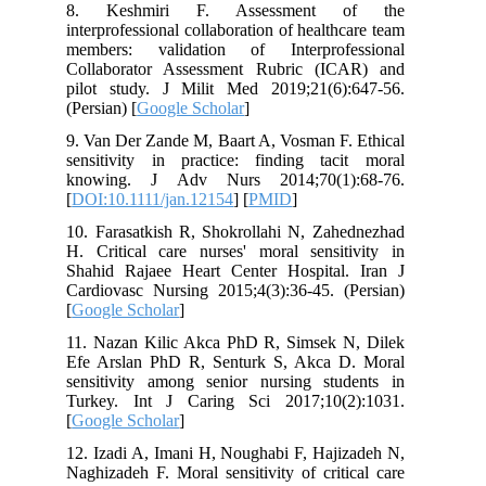
8. Keshmiri F. Assessment of the
interprofessional collaboration of healthcare team
members: validation of Interprofessional
Collaborator Assessment Rubric (ICAR) and
pilot study. J Milit Med 2019;21(6):647-56.
(Persian) [
Google Scholar
]
9. Van Der Zande M, Baart A, Vosman F. Ethical
sensitivity in practice: finding tacit moral
knowing. J Adv Nurs 2014;70(1):68-76.
[
DOI:10.1111/jan.12154
] [
PMID
]
10. Farasatkish R, Shokrollahi N, Zahednezhad
H. Critical care nurses' moral sensitivity in
Shahid Rajaee Heart Center Hospital. Iran J
Cardiovasc Nursing 2015;4(3):36-45. (Persian)
[
Google Scholar
]
11. Nazan Kilic Akca PhD R, Simsek N, Dilek
Efe Arslan PhD R, Senturk S, Akca D. Moral
sensitivity among senior nursing students in
Turkey. Int J Caring Sci 2017;10(2):1031.
[
Google Scholar
]
12. Izadi A, Imani H, Noughabi F, Hajizadeh N,
Naghizadeh F. Moral sensitivity of critical care