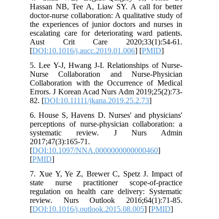
Hassan NB, Tee A, Liaw SY. A call for better
doctor-nurse collaboration: A qualitative study of
the experiences of junior doctors and nurses in
escalating care for deteriorating ward patients.
Aust Crit Care 2020;33(1):54-61.
[
DOI:10.1016/j.aucc.2019.01.006
] [
PMID
]
5. Lee Y-J, Hwang J-I. Relationships of Nurse-
Nurse Collaboration and Nurse-Physician
Collaboration with the Occurrence of Medical
Errors. J Korean Acad Nurs Adm 2019;25(2):73-
82. [
DOI:10.11111/jkana.2019.25.2.73
]
6. House S, Havens D. Nurses' and physicians'
perceptions of nurse-physician collaboration: a
systematic review. J Nurs Admin
2017;47(3):165-71.
[
DOI:10.1097/NNA.0000000000000460
]
[
PMID
]
7. Xue Y, Ye Z, Brewer C, Spetz J. Impact of
state nurse practitioner scope-of-practice
regulation on health care delivery: Systematic
review. Nurs Outlook 2016;64(1):71-85.
[
DOI:10.1016/j.outlook.2015.08.005
] [
PMID
]