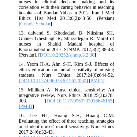
nurses in clinical decision making and its
correlation with their caring behavior in teaching
hospitals of Bandar Abbas in 2012. Iran J Med
Ethics Hist Med 2013;6(2):43-56. (Persian)
[
Google Scholar
]
13. dalvand S, Khodadadi B, Niksima SH,
Ghanei Gheshlagh R, Shirzadegan R. Moral of
nurses in Shahid Madani hospital of
Khorramabad in 2017. SJNMP. 2017;3(2):38-48.
[Persian]. [
DOI:10.29252/sjnmp.3.2.38
]
14. Yeom H-A, Ahn S-H, Kim S-J. Effects of
ethics education on moral sensitivity of nursing
students. Nurs Ethics 2017;24(6):644-52.
[
DOI:10.1177/0969733015622060
] [
PMID
]
15. Milliken A. Nurse ethical sensitivity: An
integrative review. Nurs Ethics 2018;25(3):278-
303. [
DOI:10.1177/0969733016646155
]
[
PMID
]
16. Lee HL, Huang S-H, Huang C-M.
Evaluating the effect of three teaching strategies
on student nurses' moral sensitivity. Nurs Ethics
2017;24(6):32-43.