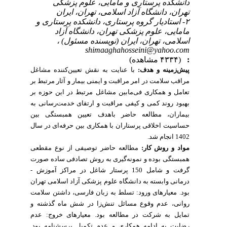
دانشکده پرستاری و مامایی، علوم پزشکی
تهران، دانشگاه آزاد اسلامی، تهران، ایران
۲- استادیار گروه پرستاری، دانشکده پرستاری و
مامایی، علوم پزشکی تهران، دانشگاه آزاد
اسلامی، تهران، ایران (نویسنده مسئول) ،
shimaaghahosseini@yahoo.com
(۴۳۳۴ مشاهده)
:
پیش‌زمینه و هدف:
با
عنایت به نقش تعیین‌کننده مشاغل
مراقب سلامت در امر مراقبت و ایمنی بیمار و آثار مرتبط بر
تعامل و همکاری فی‌مابین مشاغل مرتبط در این حوزه بر
بهبود روند کمی و کیفی مراقبت و ارتقای خدمت‌رسانی به
بیماران، مطالعه حاضر باهدف تعیین همبستگی بین
حساسیت اخلاقی پرستاران با همکاری بین حرفه‌ای در سال
1402 انجام شد.
مطالعه حاضر توصیفی از نوع مقطعی
:
کار
مواد و روش
همبستگی بوده و نمونه‌گیری به روش تصادفی ساده صورت
گرفت و شامل 150 پرستار شاغل در مراکز آموزش -
درمانی وابسته به دانشگاه علوم پزشکی آزاد اسلامی تهران
داشتن سلامت
،
بود. معیارهای ورود: تسلط به زبان فارسی
و
عدم وقوع مسائل تنش‌زا در شش ماه گذشته
،
روانی
تمایل به شرکت در مطالعه بود. معیارهای خروج:
عدم
رضایت به ادامه همکاری
و عدم تکمیل پرسشنامه
بود.