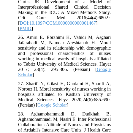
Curtis JR. Development of a Model of
Interprofessional Shared Clinical Decision
Making in the ICU: A Mixed-Methods Study.
Crit Care Med 2016;44(4):680-9.
[
DOI:10.1097/CCM.0000000000001467
]
[
PMID
]
26. Amiri E, Ebrahimi H, Vahidi M, Asghari
Jafarabadi M, Namdar Areshtanab H. Moral
sensitivity and its relationship with demographic
and professional characteristics of nurses
working in medical wards of hospitals affiliated
to Tabriz University of Medical Sciences. Hayat
2017; 23(4): 295-306. (Persian) [
Google
Scholar
]
27. Sharifi N, Gilasi H, Gholami H, Sharifi A,
Norouz H. Moral sensitivity of nurses working in
hospitals affiliated to Kashan University of
Medical Sciences. Feyz 2020;24(6):685-690.
(Persian) [
Google Scholar
]
28. Aghamohammadi D, Dadkhah B,
Aghamohammadi M, Nasiri E. Inter Professional
Collaboration: Attitude of Nurses and Physicians
of Ardabil's Intensive Care Units. J Health Care