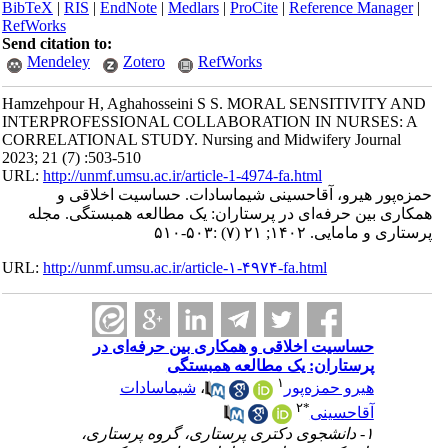
BibTeX
|
RIS
|
EndNote
|
Medlars
|
ProCite
|
Reference Manager
|
RefWorks
Send citation to:
Mendeley
Zotero
RefWorks
Hamzehpour H, Aghahosseini S S. MORAL SENSITIVITY AND
INTERPROFESSIONAL COLLABORATION IN NURSES: A
CORRELATIONAL STUDY. Nursing and Midwifery Journal
2023; 21 (7) :503-510
URL:
http://unmf.umsu.ac.ir/article-1-4974-fa.html
حمزه‌پور هیرو، آقاحسینی شیماسادات. حساسیت اخلاقی و
همکاری بین حرفه‌ای در پرستاران: یک مطالعه همبستگی. مجله
پرستاری و مامایی. ۱۴۰۲; ۲۱ (۷) :۵۰۳-۵۱۰
URL:
http://unmf.umsu.ac.ir/article-۱-۴۹۷۴-fa.html
حساسیت اخلاقی و همکاری بین حرفه‌ای در
پرستاران: یک مطالعه همبستگی
۱
شیماسادات
،
هیرو حمزه‌پور
۲
*
آقاحسینی
۱- دانشجوی دکتری پرستاری، گروه پرستاری،