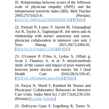
JS. Relationships between scores of the Jefferson
scale of physician empathy (JSPE) and the
interpersonal reactivity index (IRI). Med Teacher
2005;27(7):625-8. (Persian).
[
DOI:10.1080/01421590500069744
] [
PMID
]
22. Parizad N, Lopez V, Jasemi M, Gharaaghaji
Asl R, Taylor A, Taghinejad R. Job stress and its
relationship with nurses' autonomy and nurse-
physician collaboration in intensive care unit. J
Nurs Manag 2021;29(7):2084-91.
[
DOI:10.1111/jonm.13343
] [
PMID
]
23. O'connor P, O'dea A, Lydon S, Offiah g,
Scott J, Flannery A, et al. A mixed-methods
study of the causes and impact of poor teamwork
between junior doctors and nurses. Int J Qual
Health Care 2016;28(3):339-45.
[
DOI:10.1093/intqhc/mzw036
] [
PMID
]
24. Pasyar N, Sharif F, Rambod M. Nurses and
Physicians' Collaborative Behaviors in Intensive
Care Units. Sadra Med Sci J 2017;5(4):239-250.
(Persian) [
Google Scholar
]
25. DeKeyser Ganz F, Engelberg R, Torres N,