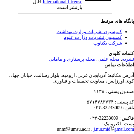
قابل
International License
بازنشر است.
یگاه های مرتبط
کمیسیون نشریات وزارت بهداشت
کمسیون نشریات وزارت علوم
شرکت یکتاوب
مات کلیدی
مجله پرستاری و مامایی
,
مجله علمی
,
ریه
لاعات تماس
درس مکاتبه
آذربایجان غربی، ارومیه، بلوار رسالت، خیابان جهاد،
ی اورژانس، معاونت تحقیقات و فناوری
۱۱۳۸
صندوق پستی
۵۷۱۴۷۸۳۷۳۴
کد پستی
32233009-۰۴۴
تلفن
32233009-۰۴۴
فاکس
پست الکترونیک
unmf
umsu.ac.ir ,
j.nur.mid
gmail.c