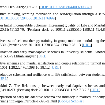
sychol Dep 2009;2,169-85. [
DOI:10.1007/s10804-009-9080-0
]
ve thinking, learning motivation and self-regulation through a self-
OI:10.1080/07294360.2016.1176999
]
Initial Incompatible Schemas, Increasing Quality of Life and Marital
0;11(41):53-70. (Persian) dorl: 20.1001.1.22285516.1399.11.41.4.8
veness of schema therapy training in group mode on modulating the
7-30. (Persian) dorl:20.1001.1.23831324.1394.9.28.1.3 [
URL
]
isfaction and early maladaptive schemas in university students. Knowl
ticle_533791.html?lang=en [
URL
]
ve schemas and marital satisfaction and couple relationship turmoil in
.1001.1.28222476.1398.10.38.1.2 [
URL
]
ive schemas and resilience with life satisfaction between students.
URL
]
hri Z. The Relationship between early maladaptive schemas and
3):110-93. (Persian) dorl: 20.1001.1.20084331.1392.7.3.2.5 [
URL
]
rison of early maladaptive schema and intimacy in married infidelity
n) http://ijpn.ir/article-1-395-fa.html [
Google Scholar
]