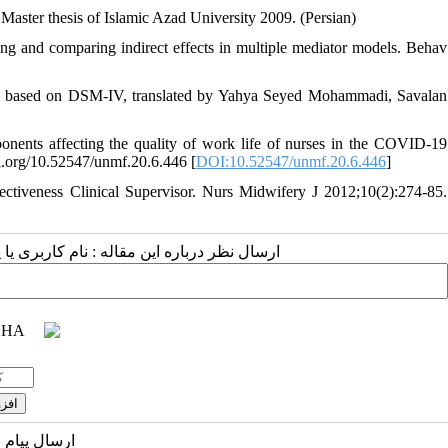
Master thesis of Islamic Azad University 2009. (Persian)
ing and comparing indirect effects in multiple mediator models. Behav
 based on DSM-IV, translated by Yahya Seyed Mohammadi, Savalan
nents affecting the quality of work life of nurses in the COVID-19
oi.org/10.52547/unmf.20.6.446 [
DOI:10.52547/unmf.20.6.446
]
fectiveness Clinical Supervisor. Nurs Midwifery J 2012;10(2):274-85.
ارسال نظر درباره این مقاله : نام کاربری :
ارسال پیام 