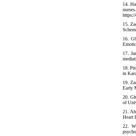
14. Ha
nurse
https:/
15. Za
Schema
16. Gh
Emotio
17. Ja
mediati
18. Pi
in Kar
19. Za
Early 
20. Gh
of Uni
21. Ah
Heart 
22. Wo
psycho