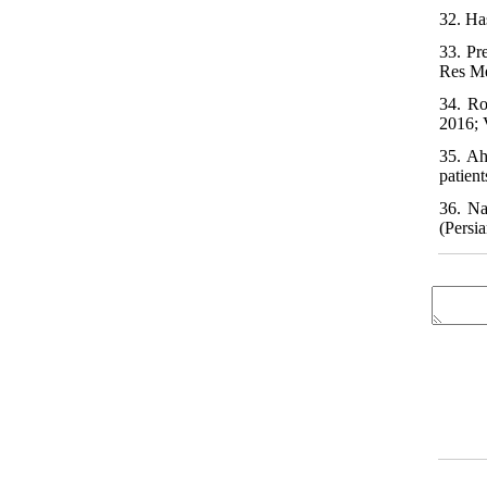
32. Ha
33. Pr
Res Me
34. Ro
2016; 
35. Ah
patien
36. Na
(Persia