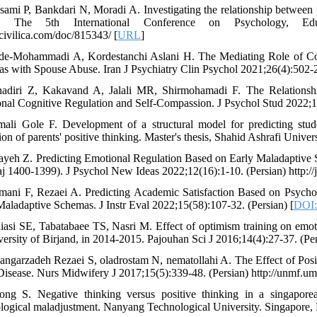
sami P, Bankdari N, Moradi A. Investigating the relationship between
s. The 5th International Conference on Psychology, Edu
/civilica.com/doc/815343/ [
URL
]
de-Mohammadi A, Kordestanchi Aslani H. The Mediating Role of Cogn
s with Spouse Abuse. Iran J Psychiatry Clin Psychol 2021;26(4):502-23
adiri Z, Kakavand A, Jalali MR, Shirmohamadi F. The Relationshi
nal Cognitive Regulation and Self-Compassion. J Psychol Stud 2022;17
mali Gole F. Development of a structural model for predicting stu
on of parents' positive thinking. Master's thesis, Shahid Ashrafi Univers
rayeh Z. Predicting Emotional Regulation Based on Early Maladaptive
aj 1400-1399). J Psychol New Ideas 2022;12(16):1-10. (Persian) http://jn
mani F, Rezaei A. Predicting Academic Satisfaction Based on Psycho
Maladaptive Schemas. J Instr Eval 2022;15(58):107-32. (Persian) [
DOI:
iasi SE, Tabatabaee TS, Nasri M. Effect of optimism training on emot
versity of Birjand, in 2014-2015. Pajouhan Sci J 2016;14(4):27-37. (Per
angarzadeh Rezaei S, oladrostam N, nematollahi A. The Effect of Posi
Disease. Nurs Midwifery J 2017;15(5):339-48. (Persian) http://unmf.ums
ng S. Negative thinking versus positive thinking in a singaporea
logical maladjustment. Nanyang Technological University. Singapore, 