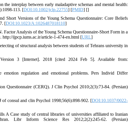
on the interplay between early maladaptive schemas and mental health:
):1098-113. [
DOI:10.1002/jclp.22755
] [
PMID
] [
]
nd Short Versions of the Young Schema Questionnaire: Core Beliefs
. [
DOI:10.1023/A:1026487018110
]
. Factor Analysis of the Young Schema Questionnaire-Short Form in a
ttp://ijpcp.iums.ac.ir/article-1-474-en.html [
URL
]
ting of structural analysis between students of Tehrans university in
rsion 3 [Internet]. 2018 [cited 2024 Feb 5]. Available from:
e emotion regulation and emotional problems. Pers Individ Differ
ion Questionnaire (CERQ). J Clin Psychol 2010;2(3):73-84. (Persian)
 of consul and clin Psychol 1998;56(6):898-902. [
DOI:10.1037/0022-
s A Case study of central libraries of universities affiliated to Iranian
an. Libr Inform Science Res 2012;2(2):245-62. (Persian)