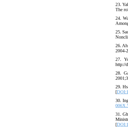
23. Ya
The ro
24. Wa
Among 
25. Sa
Nonclin
26. Ah
2004-2
27. Y
http:/
28. Ga
2001;3
29. Hs
[
DOI:1
30. In
006X.
31. Gha
Minis
[
DOI:1