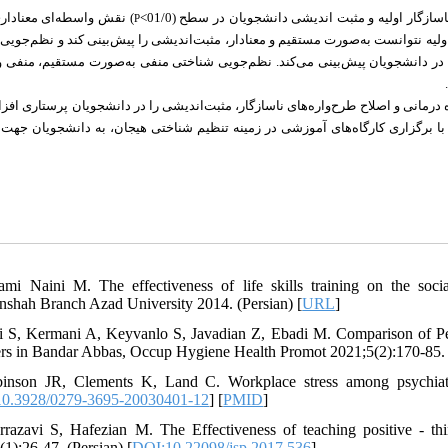
سازگار اولیه و مثبت اندیشی دانشجویان در سطح (01/0
نقش واسطه‌ای معناداری 
P
ولیه نتوانست به‌صورت مستقیم و معنادار، مثبت‌‏اندیشی را پیش‌‏بینی کند و نظم‌‏جویی
ر دانشجویان پیش‌بینی می‌کند. نظم‌‏جویی شناختی منفی به‌صورت مستقیم، منفی و معن
ره درمانی و اصلاح طرح‌واره‌های ناسازگار، مثبت‌‏اندیشی را در دانشجویان پرستاری اف
ا برگزاری کارگاه
‏های آموزشی در زمینه تنظیم شناختی هیجان، به دانشجویان جهت
mi Naini M. The effectiveness of life skills training on the soci
shah Branch Azad University 2014. (Persian) [
URL
]
i S, Kermani A, Keyvanlo S, Javadian Z, Ebadi M. Comparison of Pe
rs in Bandar Abbas, Occup Hygiene Health Promot 2021;5(2):170-85. (
inson JR, Clements K, Land C. Workplace stress among psychiatr
0.3928/0279-3695-20030401-12
] [
PMID
]
rrazavi S, Hafezian M. The Effectiveness of teaching positive - thi
(1):26-47. (Persian) [
DOI:10.22098/jsp.2017.536
]