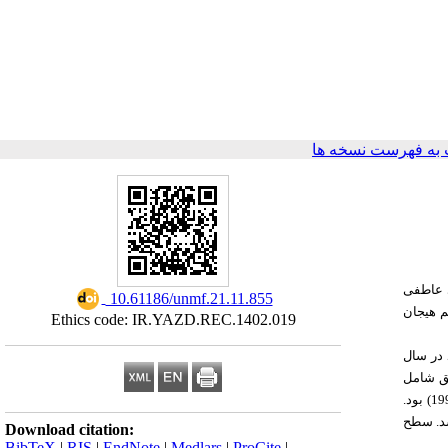
به فهرست نسخه ها
ی عاطفی
‎ 10.61186/unmf.21.11.855
م هیجان
Ethics code: IR.YAZD.REC.1402.019
 در سال
شامل
یانگ و برآون (2005) و پرسش‌نامه مثبت‌‏اندیشی اینگرام و ویسنیکی (1998) بود.
د. سطح
Download citation:
BibTeX
|
RIS
|
EndNote
|
Medlars
|
ProCite
|