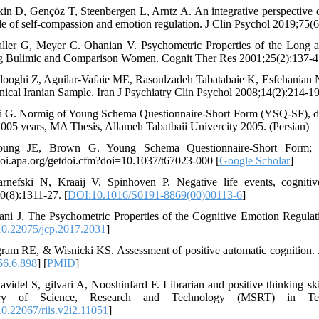
kin D, Gençöz T, Steenbergen L, Arntz A. An integrative perspective 
le of self‐compassion and emotion regulation. J Clin Psychol 2019;75(6
ller G, Meyer C. Ohanian V. Psychometric Properties of the Long a
Bulimic and Comparison Women. Cognit Ther Res 2001;25(2):137-47
dooghi Z, Aguilar-Vafaie ME, Rasoulzadeh Tabatabaie K, Esfehanian N
ical Iranian Sample. Iran J Psychiatry Clin Psychol 2008;14(2):214-19. h
i G. Normig of Young Schema Questionnaire-Short Form (YSQ-SF), detec
005 years, MA Thesis, Allameh Tabatbaii Univercity 2005. (Persian)
oung JE, Brown G. Young Schema Questionnaire-Short Form; Ve
/doi.apa.org/getdoi.cfm?doi=10.1037/t67023-000 [
Google Scholar
]
rnefski N, Kraaij V, Spinhoven P. Negative life events, cognitiv
0(8):1311-27. [
DOI:10.1016/S0191-8869(00)00113-6
]
ani J. The Psychometric Properties of the Cognitive Emotion Regulat
0.22075/jcp.2017.2031
]
gram RE, & Wisnicki KS. Assessment of positive automatic cognition. J
56.6.898
] [
PMID
]
videl S, gilvari A, Nooshinfard F. Librarian and positive thinking skill
try of Science, Research and Technology (MSRT) in Tehr
0.22067/riis.v2i2.11051
]