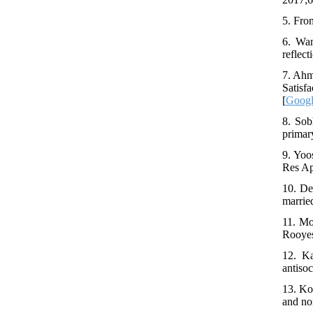
5. Fro
6. Wan
reflec
7. Ahm
Satisf
[
Googl
8. Sob
primar
9. Yoo
Res Ap
10. De
marrie
11. Mo
Rooyes
12. K
antiso
13. Ko
and non