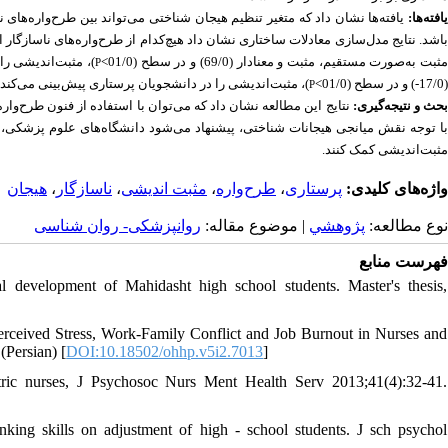
یافته‌ها
یافته‌ها
نشان داد که متغیر تنظیم هیجان شناختی می‌تواند بین طرح‌واره‌های نا>
اشد. نتایج
مدل‌سازی معادلات ساختاری نشان داد هیچ‌کدام از طرح‌واره‌های ناسازگار ا
مثبت به‌صورت مستقیم، مثبت و معنادار (69/0) و در سطح (01/0
مثبت‌‏اندیشی را د
P
)، مثبت‌‏اندیشی را در دانشجویان پرستاری پیش‌بینی می‌کند.
(01/0>
(17/0-) و در سطح
P
حث و
نتیجه‌گیری:
نتایج این مطالعه نشان داد که می‌‏توان با استفاده از فنون طرح‌وا.
ا توجه نقش میانجی هیجانات شناختی، پیشنهاد می‌شود دانشگاه
های علوم پزشکی، ب
مثبت
‏اندیشی کمک کنند.
هیجان
،
ناسازگار
،
مثبت اندیشی
،
طرح‌واره
،
پرستاری
واژه‌های کلیدی:
نوع مطالعه:
پژوهشي
| موضوع مقاله:
روانپزشکی- روان شناسی
فهرست منابع
al development of Mahidasht high school students. Master's thesis,
rceived Stress, Work-Family Conflict and Job Burnout in Nurses and
Persian) [
DOI:10.18502/ohhp.v5i2.7013
]
ic nurses, J Psychosoc Nurs Ment Health Serv 2013;41(4):32-41.
nking skills on adjustment of high - school students. J sch psychol