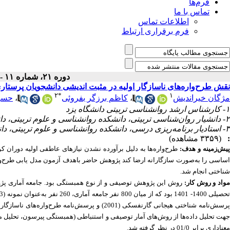
فرم‌ها
تماس با ما
اطلاعات تماس
فرم برقراری ارتباط
دوره ۲۱، شماره ۱۱ - ( ۱۰-۱۴۰۲ )
نقش طرح‌واره‌های ناسازگار اولیه در مثبت اندیشی دانشجویان پرستا
۲
*
۱
حسی
،
کاظم برزگر بفروئی
،
مژگان خیراندیش
۱- کارشناس ارشد روانشناسی تربیتی دانشگاه یزد
۲- دانشیار روان‌شناسی تربیتی، دانشکده روانشناسی و علوم تربیتی، دانشگاه یزد، ،
۳- استادیار برنامه‌ریزی درسی، دانشکده روانشناسی و علوم تربیتی، دانشگاه یزد
(۳۳۵۹ مشاهده)
:
پیش‌زمینه و هدف
طرح‌واره‌ها به دلیل برآورده نشدن نیازهای عاطفی اولیه دوران ک
ساسی را به‌صورت سازگارانه ارضا کند
پژوهش حاضر باهدف آزمون مدل یابی طرح‌واره
.
انجام شد
شناختی
مواد و روش کار
روش
این پژوهش توصیفی و از نوع همبستگی بود. جامعه آماری پ
حصیلی 1400- 1401 بود که از میان 800 نفر جامعه آماری، 260 نفر به‌عنوان نمونه (183 نفر دختر و 77 نفر پسر) به روش نمونه‌گیری تصادفی انتخاب شدند. ابزارهای تحقیق
رسش‌نامه شناختی هیجانی گارنفسکی (2001) و پرسش‌نامه طرح‌واره‌های ناسازگار اولیه
هت تحلیل داده‌ها از روش‌های آمار توصیفی
و استنباطی (همبستگی پیرسون، تحلیل مسی
در نظر گرفته شد
01/0
معناداری برابر
.