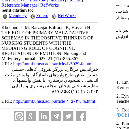
Reference Manager
|
RefWorks
) داشته
Send citation to:
 شناختی
Mendeley
Zotero
RefWorks
)، ادار
Kheirandish M, Barzegar Bafrooei K, Hassani H.
زایش داد
THE ROLE OF PRIMARY MALADAPTIVE
 افزایش
SCHEMAS IN THE POSITIVE THINKING OF
NURSING STUDENTS WITH THE
MEDIATING ROLE OF COGNITIVE
REGULATION OF EMOTION. Nursing and
Midwifery Journal 2023; 21 (11) :855-867
URL:
http://unmf.umsu.ac.ir/article-1-5029-fa.html
خیراندیش مژگان، برزگر بفروئی کاظم، حسنی
حسین. نقش طرح‌واره‌های ناسازگار اولیه در مثبت
اندیشی دانشجویان پرستاری با نقش واسطهای
1. Ema
تنظیم شناختی هیجان. مجله پرستاری و مامایی.
Kerman
۱۴۰۲; ۲۱ (۱۱) :۸۵۵-۸۶۷
2. Eyn
Teache
URL:
http://unmf.umsu.ac.ir/article-۱-۵۰۲۹-fa.html
3. Rob
[
DOI:1
4. Pou
2017;6