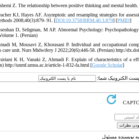
shemi Z. The relationship between positive thinking and mental health. 
eacher KJ, Hayes AF. Asymptotic and resampling strategies for assess
thods 2008;40(3):879- 91. [
DOI:10.3758/BRM.40.3.879
] [
PMID
]
senhan D, Seligman, M AP. Abnormal Psychology: Psychopathology
Volume 1. (Persian)
madi M, Mousavi Z, Khorasani P. Individual and occupational compo
ts care unit. Nurs Midwifery J 2022;20(6):446-58. (Persian) http://dx.d
siriani K H, Vanaki Z, Ahmadi F. Explain of characteristics of a ef
n) http://unmf.umsu.ac.ir/article-1-832-fa.html [
Google Scholar
]
یا پست الکترونیک شما
به نویسنده مسئول