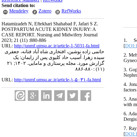
Send citation to:
Mendeley
Zotero
RefWorks
Hatamizadeh N, Eftekhari Shahabad F, Jafari S Z.
POSTPARTUM ACUTE KIDNEY INJURY: A
CASE REPORT. Nursing and Midwifery Journal
1. So
2023; 21 (11) :880-886
[
DOI:
URL:
http://unmf.umsu.ac.ir/article-1-5031-fa.html
حاتمی زاده نوشین، افتخاری شاه آباد فتانه، جعفری
2. Meh
سیده زهرا. آسیب حاد کلیوی پس از زایمان: یک
Gyneco
گزارش مورد. مجله پرستاری و مامایی. ۱۴۰۲; ۲۱
(۱۱) :۸۸۰-۸۸۶
3. Gop
Nephro
URL:
http://unmf.umsu.ac.ir/article-۱-۵۰۳۱-fa.html
4. Jon
factor
5. Ana
with m
6. Ada
Dergis
7. Ray
[
DOI:1