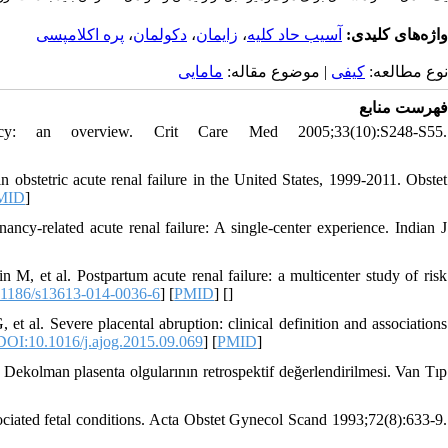
پره اکلامپسی
،
دکولمان
،
زایمان
،
آسیب حاد کلیه
واژه‌های کلیدی:
نوع مطالعه:
کیفی
| موضوع مقاله:
مامایی
فهرست منابع
cy: an overview. Crit Care Med 2005;33(10):S248-S55.
obstetric acute renal failure in the United States, 1999-2011. Obstet
MID
]
y-related acute renal failure: A single-center experience. Indian J
, et al. Postpartum acute renal failure: a multicenter study of risk
1186/s13613-014-0036-6
] [
PMID
] [
]
al. Severe placental abruption: clinical definition and associations
DOI:10.1016/j.ajog.2015.09.069
] [
PMID
]
Dekolman plasenta olgularının retrospektif değerlendirilmesi. Van Tıp
ociated fetal conditions. Acta Obstet Gynecol Scand 1993;72(8):633-9.