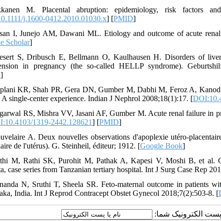
kkanen M. Placental abruption: epidemiology, risk factors a
0.1111/j.1600-0412.2010.01030.x
] [
PMID
]
san I, Junejo AM, Dawani ML. Etiology and outcome of acute renal f
e Scholar
]
esert S, Dribusch E, Bellmann O, Kaulhausen H. Disorders of liver 
ension in pregnancy (the so-called HELLP syndrome). Geburtshilf
D
]
plani KR, Shah PR, Gera DN, Gumber M, Dabhi M, Feroz A, Kanodia K
: A single-center experience. Indian J Nephrol 2008;18(1):17. [
DOI:10.
garwal RS, Mishra VV, Jasani AF, Gumber M. Acute renal failure in p
:10.4103/1319-2442.128621
] [
PMID
]
uvelaire A. Deux nouvelles observations d'apoplexie utéro-placentaire 
ire de l'utérus). G. Steinheil, éditeur; 1912. [
Google Book
]
thi M, Rathi SK, Purohit M, Pathak A, Kapesi V, Moshi B, et al. Co
a, case series from Tanzanian tertiary hospital. Int J Surg Case Rep 201
nanda N, Sruthi T, Sheela SR. Feto-maternal outcome in patients with 
aka, India. Int J Reprod Contracept Obstet Gynecol 2018;7(2):503-8. [
یا پست الکترونیک شما