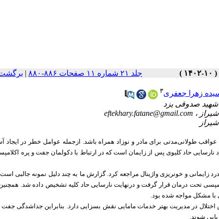
برگشت 
|
جلد ۲۱ شماره ۱۱ صفحات ۸۸۶-۸۸۰
۳
یده زهرا جعفری
eftekhary.fatane@gmail.com
ا عواقب طولانی‌مدتی برای مادر و نوزاد همراه باشد. ازجمله عوامل خطر در ایجاد آ
 نارسایی حاد کلیوی پس از زایمان است که در ارتباط با دکولمان جفت و پره اکلامپس
 سونوگرافی با شکایت درد زایمانی و خونریزی واژینال مراجعه کرد. گزارش ما به چند دلیل نمونه جالبی 
امپسی تحت درمان قرار گرفت و درنهایت نارسایی حاد کلیه تشخیص داده شد. همچنین 
 با مشکل مواجه شده بود
ن اختلال در مدیریت بهتر خدمات مامایی نقش بسزایی دارد. بنابراین جداشدگی جفت ب
یابی شوند
.