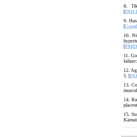
8. Ti
[
DOI:1
9. Has
[
Googl
10. Ni
hypert
[
PMI
11. Go
failure
12. Ag
5. [
DOI
13. Co
muscula
14. Ra
placent
15. Su
Karnat