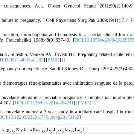
nd consequences. Acta Obstet Gynecol Scand 2011;90(2):140-9.
ailure in pregnancy. J Coll Physicians Surg Pak 2009;19(11):714-7.
function, thrombopenia and hemolysis in a special clinical form of
e Frauenheilkd 1988;48(9):637-40. [
DOI:10.1055/s-2008-1026555
]
, Suresh S, Vanikar AV, Trivedi HL. Pregnancy-related acute renal
4103/0971-4065.41283
] [
PMID
] [
]
regnancy: our experience. Saudi J Kidney Dis Transpl 2014;25(2):450-
(hémorragies rétro-placentaires avec infiltration sanguine de la paroi
uvelaire uterus in a previable pregnancy: Complication in abruptio
4;102. [
DOI:10.1136/bcr-2014-204211
] [
PMID
] [
]
couvelaire uterus: a 3 year study in a tertiary care hospital in rural
DOI:10.18203/2320-1770.ijrcog20170162
]
ارسال نظر درباره این مقاله : نام کاربری :