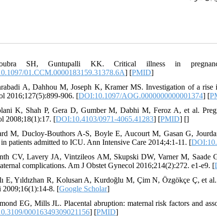
ubra SH, Guntupalli KK. Critical illness in pregnan
10.1097/01.CCM.0000183159.31378.6A
] [
PMID
]
rabadi A, Dahhou M, Joseph K, Kramer MS. Investigation of a rise in 
l 2016;127(5):899-906. [
DOI:10.1097/AOG.0000000000001374
] [
P
lani K, Shah P, Gera D, Gumber M, Dabhi M, Feroz A, et al. Pregnanc
l 2008;18(1):17. [
DOI:10.4103/0971-4065.41283
] [
PMID
] [
]
ard M, Ducloy-Bouthors A-S, Boyle E, Aucourt M, Gasan G, Jourdain M
s in patients admitted to ICU. Ann Intensive Care 2014;4:1-11. [
DOI:10.
nth CV, Lavery JA, Vintzileos AM, Skupski DW, Varner M, Saade G, et 
aternal complications. Am J Obstet Gynecol 2016;214(2):272. e1-e9. [
lı E, Yıldızhan R, Kolusarı A, Kurdoğlu M, Çim N, Özgökçe Ç, et al. 
i 2009;16(1):14-8. [
Google Scholar
]
mond EG, Mills JL. Placental abruption: maternal risk factors and ass
0.3109/00016349309021156
] [
PMID
]