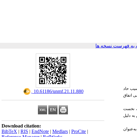
به فهرست نسخه ها
سیب حاد
‎ 10.61186/unmf.21.11.880
ی اتفاق
است، نخست
به دلیل
Download citation:
ه‌عنوان
BibTeX
|
RIS
|
EndNote
|
Medlars
|
ProCite
|
Reference Manager
|
RefWorks