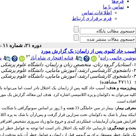
فرم‌ها
تماس با ما
اطلاعات تماس
فرم برقراری ارتباط
دوره ۲۱، شماره ۱۱ - ( ۱۰-۱۴۰۲ )
آسیب حاد کلیوی پس از زایمان: یک گزارش مورد
۲
*
۱
س
،
فتانه افتخاری شاه آباد
،
نوشین حاتمی زاده
۱- استادیار گروه زنان، متخصص زنان و زایمان، دانشگاه علوم پزشکی شهید صدوقی یزد
۲- دانشجوی کارشناسی ارشد، آموزش مامایی، دانشگاه علوم پزشکی شیراز ،
۳- دانشجوی کارشناسی ارشد، آموزش مامایی، دانشگاه علوم پزشکی شیراز
(۴۷۱۱ مشاهده)
:
پیش‌زمینه و هدف
آسیب حاد کلیه پس از زایمان یک اختلال نادر است اما می‌تواند ب
کلیه می‌توان به دکولمان و پره اکلامپسی اشاره کرد. هدف این مقاله، گزارش یک مورد
افتاده است.
معرفی بیمار
بیمار در سن حاملگی 33 هفته و 5 روز بر اساس
اینکه بیمار با شک به دکولمان تحت سزارین قرار گرفت و پس‌ازآن با شک به پره اکل
افزایش هم‌زمان آزمایشات عملکردی کبدی و خروج مایع زیاد سروزی تشخیص افتراقی.
بحث و نتیجه‌گیری
نارسایی حاد کلیه یک اختلال نادر است اما توجه به عوامل خطر ای
یک عامل خطر مستقل برای مرگ‌و‌میر قبل از زایمان و عوامل خطر آن باید به‌دقت ارز