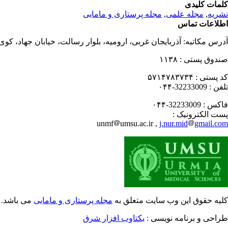
کلمات کلیدی
مجله پرستاری و مامایی
,
مجله علمی
,
نشریه
اطلاعات تماس
آدرس مکاتبه:
آذربایجان غربی، ارومیه، بلوار رسالت، خیابان جهاد، کو
۱۱۳۸
صندوق پستی :
۵۷۱۴۷۸۳۷۳۴
کد پستی :
32233009-۰۴۴
تلفن :
32233009-۰۴۴
فاکس :
پست الکترونیک :
unmf
umsu.ac.ir ,
j.nur.mid
gmail.com
کلیه حقوق این وب سایت متعلق به
مجله پرستاری و مامایی
می باشد.
طراحی و برنامه نویسی :
یکتاوب افزار شرق