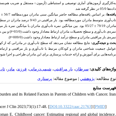
به‌کارگیری آزمون‌های آماری توصیفی و استنباطی 
آزمون
مستقل و ضریب هم‌بستگ
t
داده‌ها 05/0 در نظر گرفته شد.
یافته‌ها
مادران 79/19 ± 05/27 بود. بین میانگین نمره تاب‌آوری مادران با میانگین نمره بار مراقبتی ارتباط آماری معناداری وجود داشت (001/0 
نمره‌ی تاب‌آوری و سطح تحصیلات مادران ارتباط معنادار وجود داشت (03/0
و بین م=
P
).
نمره‌ی بار مراقبتی مادران و سطح درآمد ارتباط معنادار وجود داشت (009/0=
P
بحث و نتیجه‌گیری
نتایج مطالعه نشان می‌دهد که سطح تاب‌آوری در مادرانی که از 
عوامل جمعیت شناختی مادران و کودکان مرتبط با تاب‌آوری و بار مراقبتی و ارتباط بی
برنامه‌هایی برای آموزش و ارائه خدمات پرستاری برای این مادران طراحی و اجرا شود...
تاب
،
مادر
،
فرزند
،
شیمی‌درمانی
،
بار مراقبتی
،
سرطان
واژه‌های کلیدی:
نوع مطالعه:
پژوهشي
| موضوع مقاله:
پرستاری
فهرست منابع
den and its Related Factors in Parents of Children with Cancer. Iran
cer J Clin 2023;73(1):17-48. [
DOI:10.3322/caac.21763
] [
PMID
]
an E. Childhood cancer: Estimating regional and global incidence.