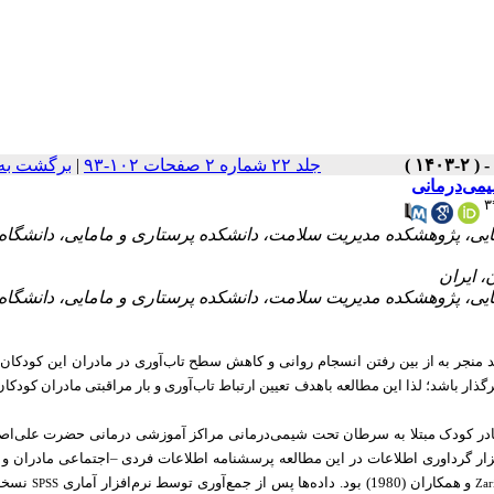
برگشت به
|
جلد ۲۲ شماره ۲ صفحات ۱۰۲-۹۳
یمی‌درمانی
۳
، پژوهشکده مدیریت سلامت، دانشکده پرستاری و مامایی، دانشگاه عل
، پژوهشکده مدیریت سلامت، دانشکده پرستاری و مامایی، دانشگاه عل
د منجر به از بین رفتن انسجام روانی و کاهش سطح تاب‌آوری در مادران این کودکان
رگذار باشد؛
لذا این مطالعه باهدف
تعیین ارتباط تاب‌آوری و بار مراقبتی مادران کودکان 
ین مطالعه توصیفی که از نوع مقطعی- همبستگی است، 123 مادر کودک مبتلا به سرطان تحت شیمی‌درمانی مراکز آموزشی درمانی حضرت علی
بزار گرداوری اطلاعات در این مطالعه پرسشنامه اطلاعات فردی –اجتماعی مادران و
و همکاران (1980)
بود. داده‌ها پس از جمع‌آوری توسط نرم‌افزار آماری
SPSS
Zar