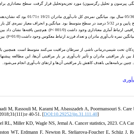
ی پیرسون و تحلیل رگرسیون
مورد تجزیه‌وتحلیل قرار گرفت. سطح معناداری برای 
بر اساس یافته‌های مطالعه حاضر میانگین سنی مادران موردمطالعه 56/7 ± 05/36 سال بود. میانگین نمره‌ی کل ت
تاب‌آوری متوسط مادران موردمطالعه بود. بار مراقبتی در 9/43 درصد مادران در سطح پایین و در 5/32 درصد در سطح متوسط بود. میانگین و انحراف معیار نمره
هم‌چنین یافته‌ها نشان داد بین می
P
) یانگین نمره تاب‌آوری مادران و تعداد فرزند ارتباط معکوس وجود داشت (01/0
بین می
P
کودکان تحت شیمی‌درمانی ناشی از سرطان مراقبت می‌کنند متوسط است. همچنین با 
ن بار مراقبتی مادران و تأثیر تاب‌آوری بر بار مراقبتی آن‌ها، این مطالعه پیشنهاد
 چنین برنامه‌هایی باهدف کاهش بار مراقبتی آن‌ها و ارتقای تاب‌آوری انجام می‌شود
‌آوری
adi M, Rassouli M, Karami M, Abasszadeh A, Poormansouri S. Care bur
2018;31(111):e 40-51. [
DOI:10.29252/ijn.31.111.40
]
gel RL, Miller KD, Wagle NS, Jemal A. Cancer statistics, 2023. CA Can
nston WT, Erdmann F, Newton R, Steliarova-Foucher E, Schüz J, Rom