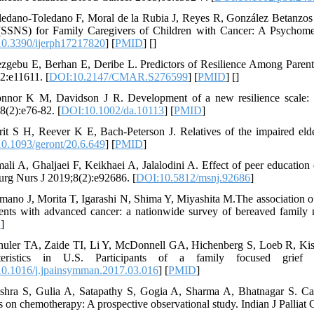
ledano-Toledano F, Moral de la Rubia J, Reyes R, González Betanzos
(SSNS) for Family Caregivers of Children with Cancer: A Psychomet
0.3390/ijerph17217820
] [
PMID
] [
]
zgebu E, Berhan E, Deribe L. Predictors of Resilience Among Parent
2:e11611. [
DOI:10.2147/CMAR.S276599
] [
PMID
] [
]
nnor K M, Davidson J R. Development of a new resilience scale: 
8(2):e76-82. [
DOI:10.1002/da.10113
] [
PMID
]
rit S H, Reever K E, Bach-Peterson J. Relatives of the impaired elde
0.1093/geront/20.6.649
] [
PMID
]
mali A, Ghaljaei F, Keikhaei A, Jalalodini A. Effect of peer education o
rg Nurs J 2019;8(2):e92686. [
DOI:10.5812/msnj.92686
]
mano J, Morita T, Igarashi N, Shima Y, Miyashita M.The association of 
D
]
huler TA, Zaide TI, Li Y, McDonnell GA, Hichenberg S, Loeb R, Kiss
cteristics in U.S. Participants of a family focused grie
0.1016/j.jpainsymman.2017.03.016
] [
PMID
]
shra S, Gulia A, Satapathy S, Gogia A, Sharma A, Bhatnagar S. Care
ts on chemotherapy: A prospective observational study. Indian J Palliat