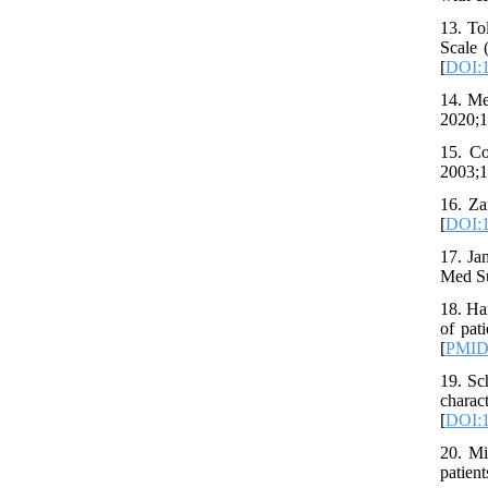
13. To
Scale 
[
DOI:1
14. Me
2020;1
15. Co
2003;1
16. Za
[
DOI:1
17. Ja
Med Su
18. Ha
[
PMI
19. Sc
chara
[
DOI:1
20. Mi
patien