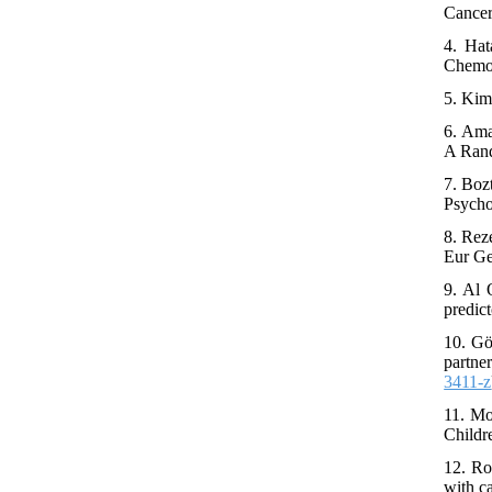
Cancer
4. Hat
Chemot
5. Kim
6. Ama
A Rand
7. Boz
Psycho
8. Rez
Eur Ge
9. Al 
predic
10. Gö
partne
3411-z
11. Mo
Childr
12. Ro
with c