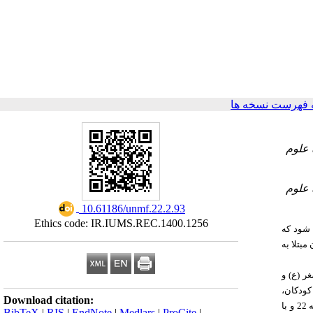
 فهرست نسخه ها
۱- وم
۳- وم
‎ 10.61186/unmf.22.2.93
Ethics code: IR.IUMS.REC.1400.1256
 شود که
مبتلا به
‌اصغر (ع) و
 کودکان
Download citation:
نسخه 22 و با
BibTeX
|
RIS
|
EndNote
|
Medlars
|
ProCite
|