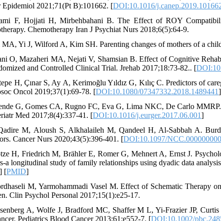
 Epidemiol 2021;71(Pt B):101662. [
DOI:10.1016/j.canep.2019.10166
ami F, Hojjati H, Mirbehbahani B. The Effect of ROY Compatibili
herapy. Chemotherapy Iran J Psychiat Nurs 2018;6(5):64-9.
 MA, Yi J, Wilford A, Kim SH. Parenting changes of mothers of a chi
ni O, Mazaheri MA, Nejati V, Shamsian B. Effect of Cognitive Rehabi
omized and Controlled Clinical Trial. Jrehab 2017;18:73-82.. [
DOI:10
tepe H, Çınar S, Ay A, Kerimoğlu Yıldız G, Kılıç C. Predictors of careg
soc Oncol 2019;37(1):69-78. [
DOI:10.1080/07347332.2018.1489441
]
ende G, Gomes CA, Rugno FC, Eva G, Lima NKC, De Carlo MMRP. Burden
riatr Med 2017;8(4):337-41. [
DOI:10.1016/j.eurger.2017.06.001
]
Qadire M, Aloush S, Alkhalaileh M, Qandeel H, Al-Sabbah A. Burde
tors. Cancer Nurs 2020;43(5):396-401. [
DOI:10.1097/NCC.00000000
tze H, Friedrich M, Brähler E, Romer G, Mehnert A, Ernst J. Psychologi
rs-a longitudinal study of family relationships using dyadic data analy
] [
PMID
]
rdhaseli M, Yarmohammadi Vasel M. Effect of Schematic Therapy on 
en. Clin Psychol Personal 2017;15(1):e25-17.
senberg A, Wolfe J, Bradford MC, Shaffer M L, Yi-Frazier JP, Curtis J
ancer. Pediatrics Blood Cancer 2013;61:e552-7. [
DOI:10.1002/pbc.248