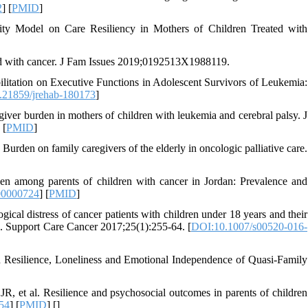
2
] [
PMID
]
ty Model on Care Resiliency in Mothers of Children Treated with
ld with cancer. J Fam Issues 2019;0192513X1988119.
litation on Executive Functions in Adolescent Survivors of Leukemia:
.21859/jrehab-180173
]
iver burden in mothers of children with leukemia and cerebral palsy. J
 [
PMID
]
 on family caregivers of the elderly in oncologic palliative care.
n among parents of children with cancer in Jordan: Prevalence and
00000724
] [
PMID
]
cal distress of cancer patients with children under 18 years and their
sis. Support Care Cancer 2017;25(1):255-64. [
DOI:10.1007/s00520-016-
Resilience, Loneliness and Emotional Independence of Quasi-Family
R, et al. Resilience and psychosocial outcomes in parents of children
54
] [
PMID
] [
]