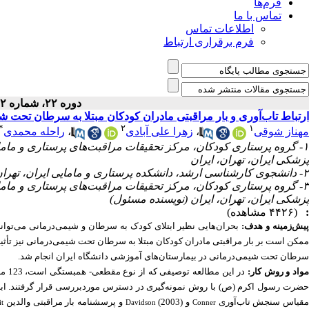
فرم‌ها
تماس با ما
اطلاعات تماس
فرم برقراری ارتباط
دوره ۲۲، شماره ۲ - ( ۲-۱۴۰۳ )
ارتباط تاب‌آوری و بار مراقبتی مادران کودکان مبتلا به سرطان تحت ش
*
۲
۱
راحله محمدی
،
زهرا علی آبادی
،
مهناز شوقی
گروه پرستاری کودکان، مرکز تحقیقات مراقبت‌های پرستاری و مامایی
پزشکی ایران، تهران، ایران
۲- دانشجوی کارشناسی ارشد، دانشکده پرستاری و مامایی ایران، تهران، ایران
گروه پرستاری کودکان، مرکز تحقیقات مراقبت‌های پرستاری و مامایی
پزشکی ایران، تهران، ایران (نویسنده مسئول)
(۴۴۲۶ مشاهده)
:
پیش‌زمینه و هدف
بحران‌هایی نظیر ابتلای کودک به سرطان و شیمی‌درمانی
می‌توان
مکن است بر بار مراقبتی مادران کودکان مبتلا به سرطان تحت شیمی‌درمانی نیز تأثی
سرطان تحت شیمی‌درمانی در بیمارستان‌های آموزشی دانشگاه ایران انجام شد.
مواد و روش کار
در ا
حضرت رسول اکرم (ص
با روش نمونه‌گیری در دسترس
موردبررسی قرار گرفتند. ا،
قیاس سنجش تاب‌آوری
و
(2003) و
پرسشنامه بار مراقبتی والدین
it
Davidson
Conner