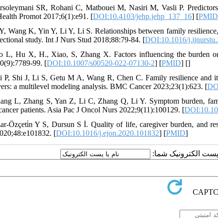
rsoleymani SR, Rohani C, Matbouei M, Nasiri M, Vasli P. Predictors o
ealth Promot 2017;6(1):e91. [
DOI:10.4103/jehp.jehp_137_16
] [
PMI
 Y, Wang K, Yin Y, Li Y, Li S. Relationships between family resilience, 
cross-sectional study. Int J Nurs Stud 2018;88:79-84‏. [
DOI:10.1016/j.ijnurstu
o L, Hu X, H., Xiao, S, Zhang X. Factors influencing the burden on
0(9):7789-99. [
DOI:10.1007/s00520-022-07130-2
] [
PMID
] [
]
i P, Shi J, Li S, Getu M A, Wang R, Chen C. Family resilience and it
vers: a multilevel modeling analysis. BMC Cancer 2023;23(1):623. [
DO
ang L, Zhang S, Yan Z, Li C, Zhang Q, Li Y. Symptom burden, family
breast cancer patients. Asia Pac J Oncol Nurs 2022;9(11):100129.‏ [
DOI:10.10
ar-Özçeti̇n Y S, Dursun S İ. Quality of life, caregiver burden, and r
020;48:e101832. [
DOI:10.1016/j.ejon.2020.101832
] [
PMID
]
یا پست الکترونیک شما