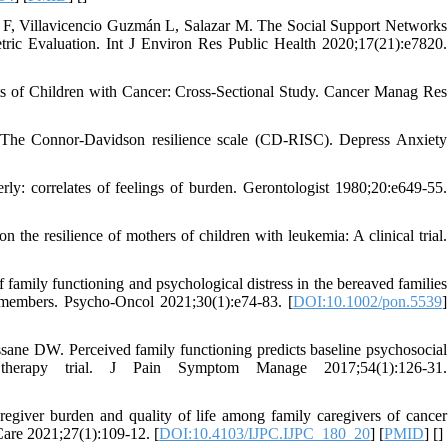
 F, Villavicencio Guzmán L, Salazar M. The Social Support Networks
ric Evaluation. Int J Environ Res Public Health 2020;17(21):e7820.
s of Children with Cancer: Cross-Sectional Study. Cancer Manag Res
The Connor‐Davidson resilience scale (CD‐RISC). Depress Anxiety
rly: correlates of feelings of burden. Gerontologist 1980;20:e649-55.
n the resilience of mothers of children with leukemia: A clinical trial.
family functioning and psychological distress in the bereaved families
of patients with advanced cancer: a nationwide survey of bereaved family members. Psycho-Oncol 2021;30(1):e74-83.‏ [
DOI:10.1002/pon.5539
]
ane DW. Perceived family functioning predicts baseline psychosocial
f therapy trial. J Pain Symptom Manage 2017;54(1):126-31.
giver burden and quality of life among family caregivers of cancer
 Care 2021;27(1):109-12. [
DOI:10.4103/IJPC.IJPC_180_20
] [
PMID
] [
]