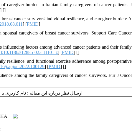
f caregiver burden in Iranian family caregivers of cancer patients. J
D
] [
]
breast cancer survivors' individual resilience, and caregiver burden: A
.2018.08.011
] [
PMID
]
 spousal caregivers of breast cancer survivors. Support Care Cancer
s influencing factors among advanced cancer patients and their family
I:10.1186/s12885-023-11101-z
] [
PMID
] [
]
 resilience, and functional exercise adherence among postoperative
16/j.apjon.2022.100129
] [
PMID
] [
]
esilience among the family caregivers of cancer survivors. Eur J Oncol
ارسال نظر درباره این مقاله : نام کاربری :