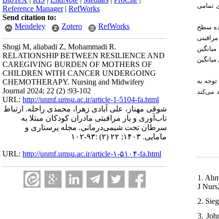
) تمامی
Reference Manager
|
RefWorks
Send citation to:
Mendeley
Zotero
RefWorks
اب‌آوری مادران 19/21 ±01/71 بود که نشان‌دهنده سطح
‌ی کل بار مراقبتی
Shogi M, aliabadi Z, Mohammadi R.
). انگین
RELATIONSHIP BETWEEN RESILIENCE AND
). انگین
CAREGIVING BURDEN OF MOTHERS OF
CHILDREN WITH CANCER UNDERGOING
توجه به
CHEMOTHERAPY. Nursing and Midwifery
Journal 2024; 22 (2) :93-102
 می‌کند
URL:
http://unmf.umsu.ac.ir/article-1-5104-fa.html
شوقی مهناز، علی آبادی زهرا، محمدی راحله. ارتباط
تاب‌آوری و بار مراقبتی مادران کودکان مبتلا به
سرطان تحت شیمی‌درمانی. مجله پرستاری و
مامایی. ۱۴۰۳; ۲۲ (۲) :۹۳-۱۰۲
URL:
http://unmf.umsu.ac.ir/article-۱-۵۱۰۴-fa.html
1. Ahm
J Nurs
2. Sie
3. Joh