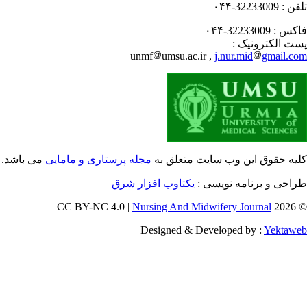
فن :
32233009-۰۴۴
کس :
32233009-۰۴۴
ت الکترونیک :
unmf
umsu.ac.ir ,
j.nur.mid
gmail.c
یه حقوق این وب سایت متعلق به
مجله پرستاری و مامایی
می باشد.
احی و برنامه نویسی :
یکتاوب افزار شرق
Nursing And Midwifery Journal
© 202
Designed & Developed by :
Yektaw