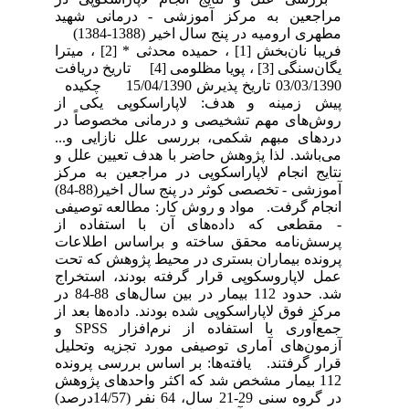
مراجعین به مرکز آموزشی - درمانی شهید
مطهری ارومیه در پنج سال اخیر (1388-1384)
فریبا نان‌بخش [1] ، حمیده محدثی * [2] ، میترا
یگان‌سنگی [3] ، پویا مظلومی [4] تاریخ دریافت
03/03/1390 تاریخ پذیرش 15/04/1390 چکیده
پیش زمینه و هدف: لاپاراسکوپی یکی از
روش‌های مهم تشخیصی و درمانی مخصوصاً در
دردهای مبهم شکمی، بررسی علل نازایی و...
می‌باشد. لذا پژوهش حاضر با هدف تعیین علل و
نتایج انجام لاپاراسکوپی در مراجعین به مرکز
آموزشی - تخصصی کوثر در پنج سال اخیر(88-84)
انجام گرفت. مواد و روش کار: مطالعه توصیفی
- مقطعی که داده‌های آن با استفاده از
پرسش‌نامه محقق ساخته و براساس اطلاعات
پرونده بیماران بستری در محیط پژوهش که تحت
عمل لاپاروسکوپی قرار گرفته بودند، استخراج
شد. حدود 112 بیمار در بین سال‌های 88-84 در
مرکز فوق لاپاراسکوپی شده بودند. داده‌ها بعد از
جمع‌آوری با استفاده از نرم‌افزار SPSS و
آزمون‌های آماری توصیفی مورد تجزیه وتحلیل
قرار گرفتند. یافته‌ها: بر اساس بررسی پرونده
112 بیمار مشخص شد که اکثر واحدهای پژوهش
در گروه سنی 29-21 سال، 64 نفر (14/57درصد)