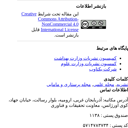
بازنشر اطلاعات
این مقاله تحت شرایط
Creative
Commons Attribution-
NonCommercial 4.0
International License
قابل
بازنشر است.
یگاه های مرتبط
کمیسیون نشریات وزارت بهداشت
کمسیون نشریات وزارت علوم
شرکت یکتاوب
مات کلیدی
ریه
,
مجله علمی
,
مجله پرستاری و مامایی
لاعات تماس
رس مکاتبه:
آذربایجان غربی، ارومیه، بلوار رسالت، خیابان جهاد،
ی اورژانس، معاونت تحقیقات و فناوری
دوق پستی :
۱۱۳۸
 پستی :
۵۷۱۴۷۸۳۷۳۴