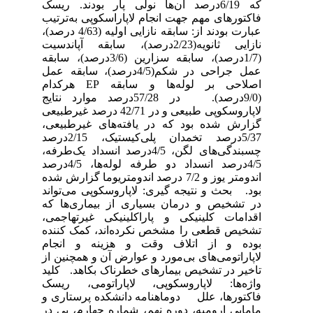
که 6/19درصد آن‌ها نولی پار بودند. ریسک
فاکتورهای مهم جهت انجام لاپاراسکوپی به‌ترتیب
عبارت بودند از: سابقه نازایی اولیه (4/63 درصد)،
نازایی ثانویه(2/23درصد)، سابقه آپاندسیت
(1/7درصد)، سابقه سزارین (3/6درصد)، سابقه
عمل جراحی در شکم(4/5درصد)، سابقه عمل
اصلاحی بر لوله‌ها و سابقه EP هرکدام
(9/0درصد). در 57/28درصد موارد نتایج
لاپاروسکوپی طبیعی و در 42/71 درصد غیرطبیعی
گزارش شده بود که در یافته‌های غیرطبیعی،
5/37درصد تخمدان پلی‌کیستیک، 2/15درصد
چسبندگی‌های لگن، 4/5درصد انسداد یک‌طرفه،
4/5درصد انسداد دو طرفه لوله‌ها، 4/5درصد
اندومتر یوز و 7/2 درصد اندومتریوما گزارش شده
بود. بحث و نتیجه گیری: لاپاروسکوپی می‌تواند
در تشخیص و درمان بسیاری از بیماری‌ها که
اقدامات کلینیکی و پاراکلینیکی غیرتهاجمی،
تشخیص قطعی را مشخص نکرده‌اند، کمک کننده
بوده و از اتلاف وقت و هزینه و انجام
لاپاراتومی‌های بی‌مورد و عوارض آن و همچنین از
تاخیر در تشخیص بیمارهای خطرناک بکاهد. کلید
واژه‌ها: لاپاروسکوپی، لاپاراتومی، ریسک
فاکتورها، علل دوماهنامه دانشکده پرستاری و
مامایی ارومیه، دوره نهم، شماره چهارم، پی در