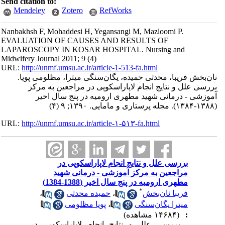
Send citation to:
Mendeley
Zotero
RefWorks
Nanbakhsh F, Mohaddesi H, Yegansangi M, Mazloomi P.
EVALUATION OF CAUSES AND RESULTS OF
LAPAROSCOPY IN KOSAR HOSPITAL. Nursing and
Midwifery Journal 2011; 9 (4)
URL:
http://unmf.umsu.ac.ir/article-1-513-fa.html
نان‌بخش فریبا، محدثی حمیده، یگان‌سنگی میترا، مظلومی پویا.
بررسی علل و نتایج انجام لاپاراسکوپی در مراجعین به مرکز
آموزشی - درمانی شهید مطهری ارومیه در پنج سال اخیر
(۱۳۸۸-۱۳۸۴). مجله پرستاری و مامایی. ۱۳۹۰; ۹ (۴)
URL:
http://unmf.umsu.ac.ir/article-۱-۵۱۳-fa.html
بررسی علل و نتایج انجام لاپاراسکوپی در
مراجعین به مرکز آموزشی - درمانی شهید
مطهری ارومیه در پنج سال اخیر (1388-1384)
*
فریبا نان‌بخش
،
حمیده محدثی
،
میترا یگان‌سنگی
،
پویا مظلومی
:
(۱۴۶۸۴ مشاهده)
بررسی علل و نتایج انجام لاپاراسکوپی در