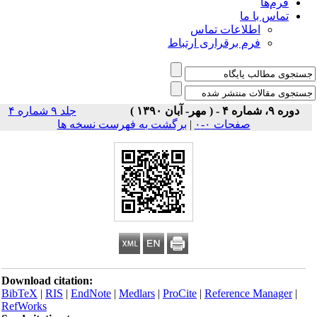
فرم‌ها
تماس با ما
اطلاعات تماس
فرم برقراری ارتباط
دوره ۹، شماره ۴ - ( مهر- آبان ۱۳۹۰ )
جلد ۹ شماره ۴
صفحات ۰-۰
|
برگشت به فهرست نسخه ها
Download citation:
BibTeX
|
RIS
|
EndNote
|
Medlars
|
ProCite
|
Reference Manager
|
RefWorks