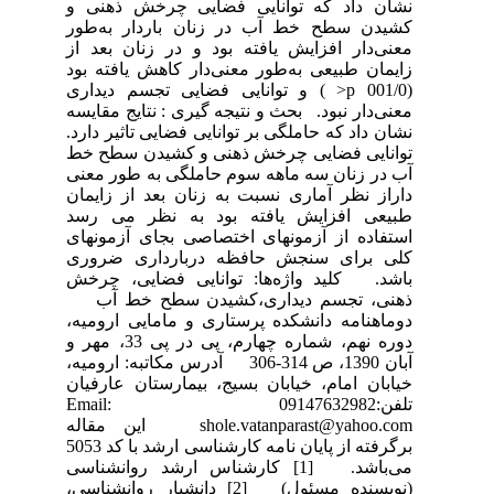
نشان داد که توانایی فضایی چرخش ذهنی و
کشیدن سطح خط آب در زنان باردار به‌طور
معنی‌دار افزایش یافته بود و در زنان بعد از
زایمان طبیعی به‌طور معنی‌دار کاهش یافته بود
(001/0 p< ) و توانایی فضایی تجسم دیداری
معنی‌دار نبود. بحث و نتیجه گیری : نتایج مقایسه
نشان داد که حاملگی بر توانایی فضایی تاثیر دارد.
توانایی فضایی چرخش ذهنی و کشیدن سطح خط
آب در زنان سه ماهه سوم حاملگی به طور معنی
داراز نظر آماری نسبت به زنان بعد از زایمان
طبیعی افزایش یافته بود به نظر می رسد
استفاده از آزمون­های اختصاصی بجای آزمونهای
کلی برای سنجش حافظه دربارداری ضروری
باشد. کلید واژه‌ها: توانایی فضایی، چرخش
ذهنی، تجسم دیداری،کشیدن سطح خط آب
دوماهنامه دانشکده پرستاری و مامایی ارومیه،
دوره نهم، شماره چهارم، پی در پی 33، مهر و
آبان 1390، ص 314-306 آدرس مکاتبه: ارومیه،
خیابان امام، خیابان بسیج، بیمارستان عارفیان
تلفن:09147632982 Email:
shole.vatanparast@yahoo.com این مقاله
برگرفته از پایان نامه کارشناسی ارشد با کد 5053
می‌باشد. [1] کارشناس ارشد روانشناسی
(نویسنده مسئول) [2] دانشیار روانشناسی،