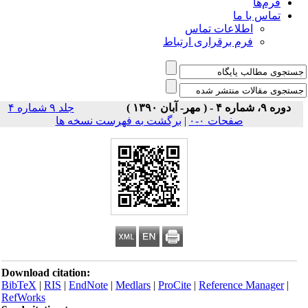
فرم‌ها
تماس با ما
اطلاعات تماس
فرم برقراری ارتباط
دوره ۹، شماره ۴ - ( مهر- آبان ۱۳۹۰ )
جلد ۹ شماره ۴
صفحات ۰-۰
|
برگشت به فهرست نسخه ها
Download citation:
BibTeX
|
RIS
|
EndNote
|
Medlars
|
ProCite
|
Reference Manager
|
RefWorks