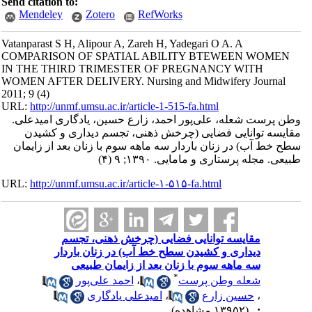
Send citation to:
Mendeley
Zotero
RefWorks
Vatanparast S H, Alipour A, Zareh H, Yadegari O A. A
COMPARISON OF SPATIAL ABILITY BTEWEEN WOMEN
IN THE THIRD TRIMESTER OF PREGNANCY WITH
WOMEN AFTER DELIVERY. Nursing and Midwifery Journal
2011; 9 (4)
URL:
http://unmf.umsu.ac.ir/article-1-515-fa.html
وطن پرست شعله، علی‌پور احمد، زارع حسین، یادگاری امیدعلی.
مقایسه توانایی فضایی (چرخش ذهنی، تجسم دیداری و کشیدن
سطح خط آب) در زنان باردار سه ماهه سوم با زنان بعد از زایمان
طبیعی. مجله پرستاری و مامایی. ۱۳۹۰; ۹ (۴)
URL:
http://unmf.umsu.ac.ir/article-۱-۵۱۵-fa.html
مقایسه توانایی فضایی (چرخش ذهنی، تجسم
دیداری و کشیدن سطح خط آب) در زنان باردار
سه ماهه سوم با زنان بعد از زایمان طبیعی
*
شعله وطن پرست
،
احمد علی‌پور
،
حسین زارع
،
امیدعلی یادگاری
:
(۱۳۹۵۲ مشاهده)