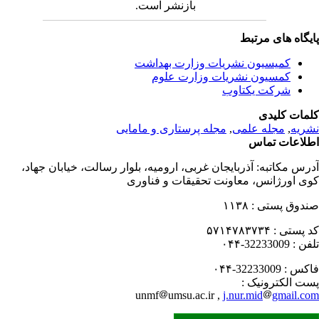
بازنشر است.
یگاه های مرتبط
کمیسیون نشریات وزارت بهداشت
کمسیون نشریات وزارت علوم
شرکت یکتاوب
مات کلیدی
ریه
,
مجله علمی
,
مجله پرستاری و مامایی
لاعات تماس
رس مکاتبه:
آذربایجان غربی، ارومیه، بلوار رسالت، خیابان جهاد،
ی اورژانس، معاونت تحقیقات و فناوری
دوق پستی :
۱۱۳۸
 پستی :
۵۷۱۴۷۸۳۷۳۴
فن :
32233009-۰۴۴
کس :
32233009-۰۴۴
ت الکترونیک :
unmf
umsu.ac.ir ,
j.nur.mid
gmail.c