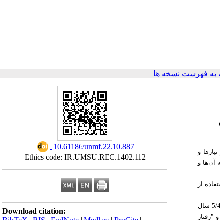
به فهرست نسخه ها
‎ 10.61186/unmf.22.10.887
یازها و
Ethics code: IR.UMSU.REC.1402.112
آن‌ها و
 داده‌ها با استفاده از
یافته‌ها: میانگین سن بیماران 23/18 ± 57/49 سال بود. 138 نفر از بیماران مرد و 159 نفر زن بودند. میانگین سن پرستاران 33/4 ± 66/29 سال و میانگین سابقه کار آن‌ها 5/42 سال
Download citation:
و "رفتار
BibTeX
|
RIS
|
EndNote
|
Medlars
|
ProCite
|