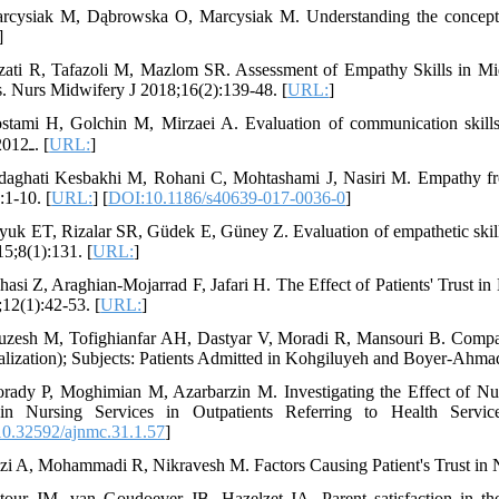
rcysiak M, Dąbrowska O, Marcysiak M. Understanding the concept of
]
zati R, Tafazoli M, Mazlom SR. Assessment of Empathy Skills in Mi
s. Nurs Midwifery J 2018;16(2):139-48. [
URL:
]
stami H, Golchin M, Mirzaei A. Evaluation of communication skills 
ـ2012;10(1). [
URL:
]
daghati Kesbakhi M, Rohani C, Mohtashami J, Nasiri M. Empathy fro
:1-10. [
URL:
] [
DOI:10.1186/s40639-017-0036-0
]
yuk ET, Rizalar SR, Güdek E, Güney Z. Evaluation of empathetic skill
15;8(1):131. [
URL:
]
hasi Z, Araghian-Mojarrad F, Jafari H. The Effect of Patients' Trust
;12(1):42-53. [
URL:
]
uzesh M, Tofighianfar AH, Dastyar V, Moradi R, Mansouri B. Comparis
alization); Subjects: Patients Admitted in Kohgiluyeh and Boyer-Ahma
rady P, Moghimian M, Azarbarzin M. Investigating the Effect of Nur
 in Nursing Services in Outpatients Referring to Health Servi
0.32592/ajnmc.31.1.57
]
izi A, Mohammadi R, Nikravesh M. Factors Causing Patient's Trust in Nu
tour JM, van Goudoever JB, Hazelzet JA. Parent satisfaction in th