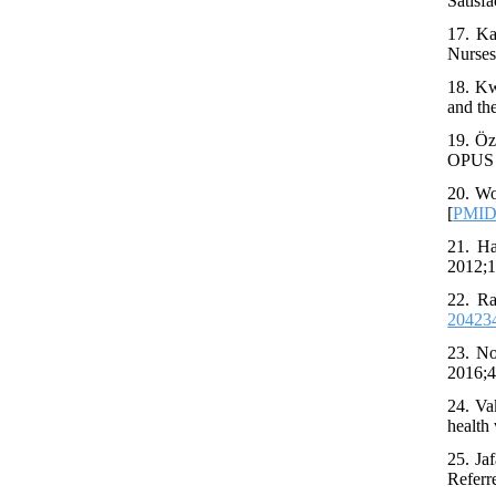
Satisf
17. Ka
Nurses
18. Kw
and th
19. Öz
OPUS I
20. Wo
[
PMID
21. Ha
2012;1
22. Ra
20423
23. No
2016;4
24. Va
health
25. Ja
Referr