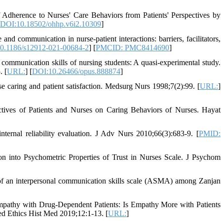
Adherence to Nurses' Care Behaviors from Patients' Perspectives by
[
DOI:10.18502/ohhp.v6i2.10309
]
nd communication in nurse-patient interactions: barriers, facilitators,
0.1186/s12912-021-00684-2
] [
PMCID: PMC8414690
]
communication skills of nursing students: A quasi-experimental study.
. [
URL:
] [
DOI:10.26466/opus.888874
]
caring and patient satisfaction. Medsurg Nurs 1998;7(2):99. [
URL:
]
tives of Patients and Nurses on Caring Behaviors of Nurses. Hayat
ternal reliability evaluation. J Adv Nurs 2010;66(3):683-9. [
PMID:
 into Psychometric Properties of Trust in Nurses Scale. J Psychom
f an interpersonal communication skills scale (ASMA) among Zanjan
pathy with Drug-Dependent Patients: Is Empathy More with Patients
ed Ethics Hist Med 2019;12:1-13. [
URL:
]