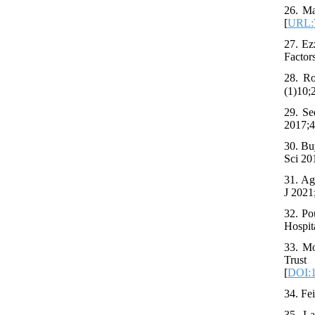
26. Ma
[
URL:
27. Ez
Factor
28. Ro
29. Se
2017;4
30. Bu
Sci 20
31. Ag
J 2021
32. Po
Hospit
33. Mo
Trust
[
DOI:1
34. Fe
35. La