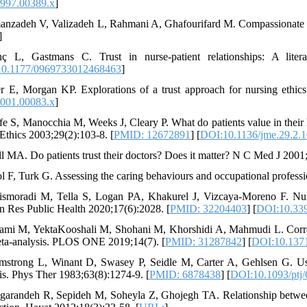
997.00389.x
]
anzadeh V, Valizadeh L, Rahmani A, Ghafourifard M. Compassionate ca
]
ç L, Gastmans C. Trust in nurse-patient relationships: A liter
0.1177/0969733012468463
]
er E, Morgan KP. Explorations of a trust approach for nursing ethics
001.00083.x
]
ffe S, Manocchia M, Weeks J, Cleary P. What do patients value in their 
Ethics 2003;29(2):103-8. [
PMID: 12672891
] [
DOI:10.1136/jme.29.2.
ll MA. Do patients trust their doctors? Does it matter? N C Med J 2001;
ol F, Turk G. Assessing the caring behaviours and occupational professio
ismoradi M, Tella S, Logan PA, Khakurel J, Vizcaya-Moreno F. Nurses
n Res Public Health 2020;17(6):2028. [
PMID: 32204403
] [
DOI:10.339
ami M, YektaKooshali M, Shohani M, Khorshidi A, Mahmudi L. Correcti
ta-analysis. PLOS ONE 2019;14(7). [
PMID: 31287842
] [
DOI:10.1371
mstrong L, Winant D, Swasey P, Seidle M, Carter A, Gehlsen G. Usin
sis. Phys Ther 1983;63(8):1274-9. [
PMID: 6878438
] [
DOI:10.1093/ptj/
garandeh R, Sepideh M, Soheyla Z, Ghojegh TA. Relationship between