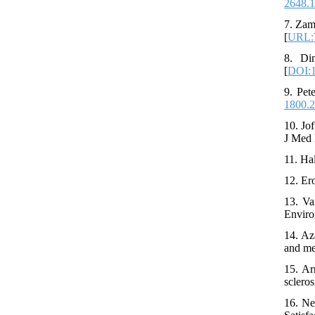
2648.1
7. Zam
[
URL:
8. Din
[
DOI:1
9. Pet
1800.2
10. Jo
J Med 
11. Ha
12. Er
13. Va
Enviro
14. Az
and me
15. Ar
sclero
16. Ne