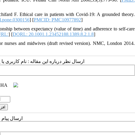
fard F. Ethical care in patients with Covid-19: A grounded theory.
l.pone.0300156
] [
PMCID: PMC10977892
]
nship between expectancy (value of time) and adherence to self-care
URL:
] [
DORL: 20.1001.1.23452188.1389.8.2.1.8
]
or nurses and midwives (draft revised version). NMC, London 2014.
ارسال نظر درباره این مقاله : نام کاربری :
ارسال پیام 