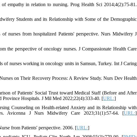
 empathy in relation to nursing. Prog Health Sci 2014;4(2):75-81.
dwifery Students and its Relationship with Some of the Demographic
of nurses from hospitalized Patients' perspective. Nurs Midwifery J
m the perspective of oncology nurses. J Compassionate Health Care
s of nurses working in oncology units in Samsun, Turkey. Int J Caring
 in Nurses on Their Recovery Process: A Review Study. Nurs Dev Health
on of Patients' Social Trust toward Medical Staff (Before and After
d Province Hospitals. J Mil Med 2022;22(4):333-40. [
URL:
]
sing Counseling on Health-related Anxiety and its Relationship with
ces. Avicenna J Nurs Midwifery Care 2023;31(1):57-64. [
URL:
]
rse from Patients' perspective. 2006. [
URL:
]
e pediatric ICU. Pediatr Clin North Am 2008;55(3):779-90. [
PMID: