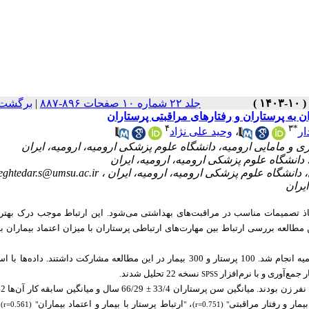
برگشت 
|
جلد ۲۲ شماره ۱۰ صفحات ۸۹۶-۸۸۷
ن به پرستاران و رفتارهای مراقبتی پرستاران
۴
۳
*
وحید علی نژاد
،
ار
eghtedar.s@umsu.ac.ir
خاذ تصمیمات مناسب در مراقبت‌های بهداشتی می‌شود. این ارتباط موجب درک بهتر ن
مطالعه بررسی ارتباط بین مهارت‌های ارتباطی پرستاران با میزان اعتماد بیماران به 
مواد و روش‌ها: این پژوهش توصیفی-همبستگی در سال 1402 در بیمارستان‌های ارومیه انجام شد. 100 پرستار و 300 بیمار در این مطالعه مشارکت داشتند.
 جمع‌آوری و با نرم‌افزار
نسخه 22 تحلیل شدند
.
SPSS
ارتباط پرستار با بیمار و اعتماد بیماران
،
یمار و رفتار مراقبتی
" (r=0.561)
"
" (r=0.751)