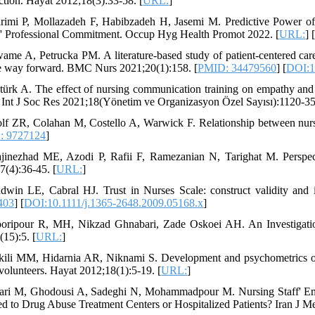
action. Hayat 2012;18(3):33-58. [
URL:
]
rimi P, Mollazadeh F, Habibzadeh H, Jasemi M. Predictive Power of 
' Professional Commitment. Occup Hyg Health Promot 2022. [
URL:
] 
ame A, Petrucka PM. A literature-based study of patient-centered care a
e way forward. BMC Nurs 2021;20(1):158. [
PMID: 34479560
] [
DOI:1
türk A. The effect of nursing communication training on empathy and 
nt J Soc Res 2021;18(Yönetim ve Organizasyon Özel Sayısı):1120-35
lf ZR, Colahan M, Costello A, Warwick F. Relationship between nurse 
: 9727124
]
jinezhad ME, Azodi P, Rafii F, Ramezanian N, Tarighat M. Perspec
7(4):36-45. [
URL:
]
dwin LE, Cabral HJ. Trust in Nurses Scale: construct validity and in
403
] [
DOI:10.1111/j.1365-2648.2009.05168.x
]
oripour R, MH, Nikzad Ghnabari, Zade Oskoei AH. An Investigation
(15):5. [
URL:
]
kili MM, Hidarnia AR, Niknami S. Development and psychometrics o
 volunteers. Hayat 2012;18(1):5-19. [
URL:
]
fari M, Ghodousi A, Sadeghi N, Mohammadpour M. Nursing Staff' Em
ed to Drug Abuse Treatment Centers or Hospitalized Patients? Iran J M