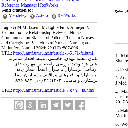
Reference Manager
|
RefWorks
Send citation to:
ا در سطح
Mendeley
Zotero
RefWorks
Taghavi M M, Jasemi M, Eghtedar S, Alinejad V.
Examining the Relationship Between Nurses'
Communication Skills and Patients' Trust in Nurses
and Caregiving Behaviors of Nurses. Nursing and
Midwifery Journal 2024; 22 (10) :887-896
URL:
http://unmf.umsu.ac.ir/article-1-5171-fa.html
1. Mat
تقوی محمد مهدی، جاسمی مدینه، اقتدار سامره،
Shahre
علی نژاد وحید. بررسی رابطه بین مهارت های
2. Fak
ارتباطی پرستاران با میزان اعتماد بیماران به
پرستاران و رفتارهای مراقبتی پرستاران. مجله
3. Att
پرستاری و مامایی. ۱۴۰۳; ۲۲ (۱۰) :۸۸۷-۸۹۶
J Med 
URL:
http://unmf.umsu.ac.ir/article-۱-۵۱۷۱-fa.html
4. Ma
anesth
2017;3
5. Mah
Medica
6. Woo