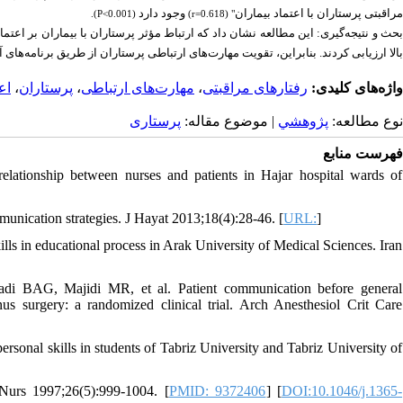
مراقبتی پرستاران با اعتماد بیماران
وجود دارد
(P<0.001).
" (r=0.618)
بحث و نتیجه‌گیری: این مطالعه نشان داد که ارتباط مؤثر پرستاران با بیماران بر اعتماد
بالا ارزیابی کردند. بنابراین، تقویت مهارت‌های ارتباطی پرستاران از طریق برنامه‌ها
اع
،
پرستاران
،
مهارت‌های ارتباطی
،
رفتارهای مراقبتی
واژه‌های کلیدی:
نوع مطالعه:
پژوهشي
| موضوع مقاله:
پرستاری
فهرست منابع
lationship between nurses and patients in Hajar hospital wards of
unication strategies. J Hayat 2013;18(4):28-46. [
URL:
]
s in educational process in Arak University of Medical Sciences. Iran
i BAG, Majidi MR, et al. Patient communication before general
nus surgery: a randomized clinical trial. Arch Anesthesiol Crit Care
onal skills in students of Tabriz University and Tabriz University of
Nurs 1997;26(5):999-1004. [
PMID: 9372406
] [
DOI:10.1046/j.1365-