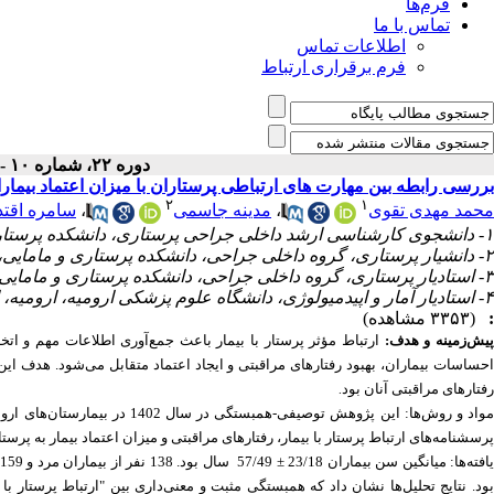
فرم‌ها
تماس با ما
اطلاعات تماس
فرم برقراری ارتباط
دوره ۲۲، شماره ۱۰ - ( ۱۰-۱۴۰۳ )
بررسی رابطه بین مهارت های ارتباطی پرستاران با میزان اعتماد بیمارا
۲
۱
سامره اقتد
،
مدینه جاسمی
،
محمد مهدی تقوی
۱- دانشجوی کارشناسی ارشد داخلی جراحی پرستاری، دانشکده پرستاری و مامایی ارومیه، دانشگاه علوم پزشکی ارومیه، ارومیه، ایران
۲- دانشیار پرستاری، گروه داخلی جراحی، دانشکده پرستاری و مامایی، دانشگاه علوم پزشکی ارومیه، ارومیه، ایران
۳- استادیار پرستاری، گروه داخلی جراحی، دانشکده پرستاری و مامایی، دانشگاه علوم پزشکی ارومیه، ارومیه، ایران ،
۴- استادیار آمار و اپیدمیولوژی، دانشگاه علوم پزشکی ارومیه، ارومیه، ایران
(۳۳۵۳ مشاهده)
:
پیش‌زمینه و هدف
ارتباط مؤثر پرستار با بیمار باعث جمع‌آوری اطلاعات مهم و ات
احساسات بیماران، بهبود رفتارهای مراقبتی و ایجاد اعتماد متقابل می‌شود. هدف این 
رفتارهای مراقبتی آنان بود
.
پرسشنامه‌های ارتباط پرستار با بیمار، رفتارهای مراقبتی و میزان اعتماد بیمار به پرستار
ود. نتایج تحلیل‌ها نشان داد که همبستگی مثبت و معنی‌داری بین "ارتباط پرستار با ب