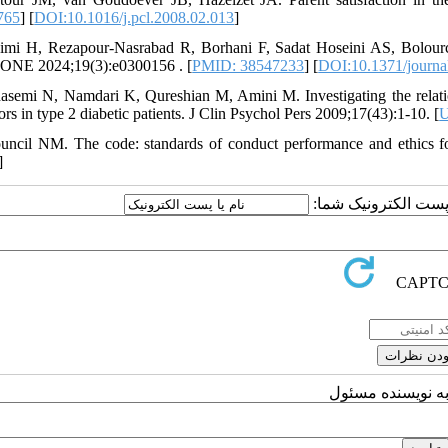
765
] [
DOI:10.1016/j.pcl.2008.02.013
]
imi H, Rezapour-Nasrabad R, Borhani F, Sadat Hoseini AS, Bolourchi
ONE 2024;19(3):e0300156 . [
PMID: 38547233
] [
DOI:10.1371/journa
asemi N, Namdari K, Qureshian M, Amini M. Investigating the relatio
rs in type 2 diabetic patients. J Clin Psychol Pers 2009;17(43):1-10. [
uncil NM. The code: standards of conduct performance and ethics f
]
یا پست الکترونیک شما
به نویسنده مسئول