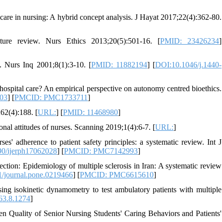
re in nursing: A hybrid concept analysis. J Hayat 2017;22(4):362-80.
ature review. Nurs Ethics 2013;20(5):501-16. [
PMID: 23426234
]
. Nurs Inq 2001;8(1):3-10. [
PMID: 11882194
] [
DOI:10.1046/j.1440-
hospital care? An empirical perspective on autonomy centred bioethics.
103
] [
PMCID: PMC1733711
]
62(4):188. [
URL:
] [
PMID: 11468980
]
nal attitudes of nurses. Scanning 2019;1(4):6-7. [
URL:
]
' adherence to patient safety principles: a systematic review. Int J
0/ijerph17062028
] [
PMCID: PMC7142993
]
on: Epidemiology of multiple sclerosis in Iran: A systematic review
/journal.pone.0219466
] [
PMCID: PMC6615610
]
g isokinetic dynamometry to test ambulatory patients with multiple
63.8.1274
]
 Quality of Senior Nursing Students' Caring Behaviors and Patients'