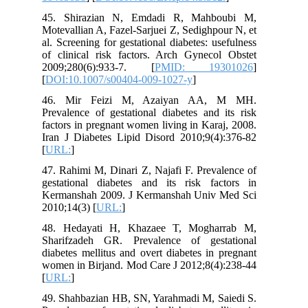
45. Shirazian N, Emdadi R, Mahboubi M,
Motevallian A, Fazel-Sarjuei Z, Sedighpour N, et
al. Screening for gestational diabetes: usefulness
of clinical risk factors. Arch Gynecol Obstet
2009;280(6):933-7. [
PMID: 19301026
]
[
DOI:10.1007/s00404-009-1027-y
]
46. Mir Feizi M, Azaiyan AA, M MH.
Prevalence of gestational diabetes and its risk
factors in pregnant women living in Karaj, 2008.
Iran J Diabetes Lipid Disord 2010;9(4):376-82
[
URL:
]
47. Rahimi M, Dinari Z, Najafi F. Prevalence of
gestational diabetes and its risk factors in
Kermanshah 2009. J Kermanshah Univ Med Sci
2010;14(3) [
URL:
]
48. Hedayati H, Khazaee T, Mogharrab M,
Sharifzadeh GR. Prevalence of gestational
diabetes mellitus and overt diabetes in pregnant
women in Birjand. Mod Care J 2012;8(4):238-44
[
URL:
]
49. Shahbazian HB, SN, Yarahmadi M, Saiedi S.