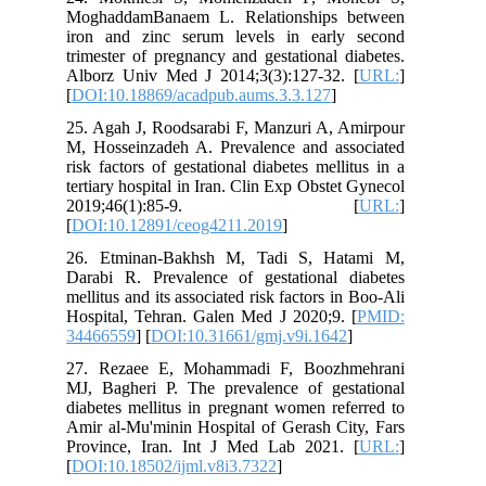
MoghaddamBanaem L. Relationships between
iron and zinc serum levels in early second
trimester of pregnancy and gestational diabetes.
Alborz Univ Med J 2014;3(3):127-32. [
URL:
]
[
DOI:10.18869/acadpub.aums.3.3.127
]
25. Agah J, Roodsarabi F, Manzuri A, Amirpour
M, Hosseinzadeh A. Prevalence and associated
risk factors of gestational diabetes mellitus in a
tertiary hospital in Iran. Clin Exp Obstet Gynecol
2019;46(1):85-9. [
URL:
]
[
DOI:10.12891/ceog4211.2019
]
26. Etminan-Bakhsh M, Tadi S, Hatami M,
Darabi R. Prevalence of gestational diabetes
mellitus and its associated risk factors in Boo-Ali
Hospital, Tehran. Galen Med J 2020;9. [
PMID:
34466559
] [
DOI:10.31661/gmj.v9i.1642
]
27. Rezaee E, Mohammadi F, Boozhmehrani
MJ, Bagheri P. The prevalence of gestational
diabetes mellitus in pregnant women referred to
Amir al-Mu'minin Hospital of Gerash City, Fars
Province, Iran. Int J Med Lab 2021. [
URL:
]
[
DOI:10.18502/ijml.v8i3.7322
]