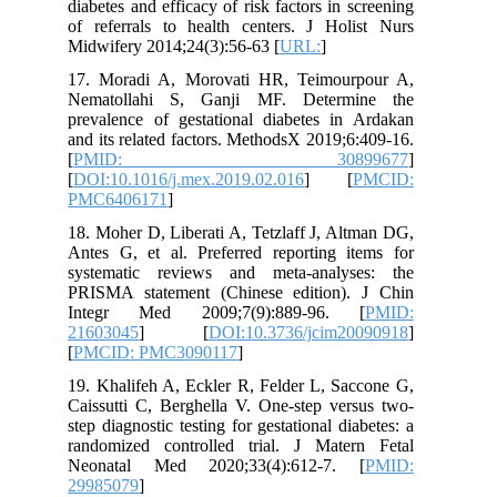
diabetes and efficacy of risk factors in screening
of referrals to health centers. J Holist Nurs
Midwifery 2014;24(3):56-63 [
URL:
]
17. Moradi A, Morovati HR, Teimourpour A,
Nematollahi S, Ganji MF. Determine the
prevalence of gestational diabetes in Ardakan
and its related factors. MethodsX 2019;6:409-16.
[
PMID: 30899677
]
[
DOI:10.1016/j.mex.2019.02.016
] [
PMCID:
PMC6406171
]
18. Moher D, Liberati A, Tetzlaff J, Altman DG,
Antes G, et al. Preferred reporting items for
systematic reviews and meta-analyses: the
PRISMA statement (Chinese edition). J Chin
Integr Med 2009;7(9):889-96. [
PMID:
21603045
] [
DOI:10.3736/jcim20090918
]
[
PMCID: PMC3090117
]
19. Khalifeh A, Eckler R, Felder L, Saccone G,
Caissutti C, Berghella V. One-step versus two-
step diagnostic testing for gestational diabetes: a
randomized controlled trial. J Matern Fetal
Neonatal Med 2020;33(4):612-7. [
PMID:
29985079
]