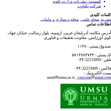
کمسیون نشریات وزارت علوم
شرکت یکتاوب
مات کلیدی
مجله پرستاری و مامایی
,
مجله علمی
,
ریه
لاعات تماس
درس مکاتبه
آذربایجان غربی، ارومیه، بلوار رسالت، خیابان جهاد،
ی اورژانس، معاونت تحقیقات و فناوری
۱۱۳۸
صندوق پستی
۵۷۱۴۷۸۳۷۳۴
کد پستی
32233009-۰۴۴
تلفن
32233009-۰۴۴
فاکس
پست الکترونیک
unmf
umsu.ac.ir ,
j.nur.mid
gmail.c