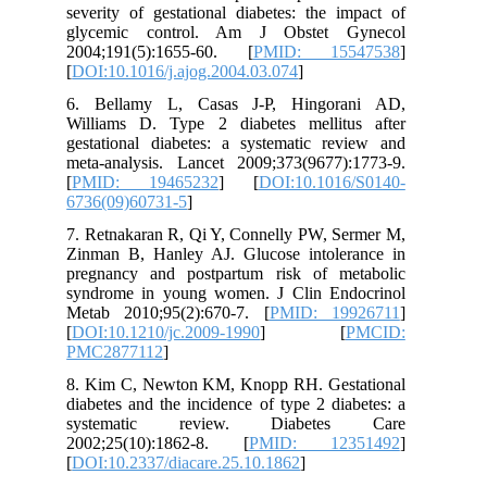
severity of gestational diabetes: the impact of
glycemic control. Am J Obstet Gynecol
2004;191(5):1655-60. [
PMID: 15547538
]
[
DOI:10.1016/j.ajog.2004.03.074
]
6. Bellamy L, Casas J-P, Hingorani AD,
Williams D. Type 2 diabetes mellitus after
gestational diabetes: a systematic review and
meta-analysis. Lancet 2009;373(9677):1773-9.
[
PMID: 19465232
] [
DOI:10.1016/S0140-
6736(09)60731-5
]
7. Retnakaran R, Qi Y, Connelly PW, Sermer M,
Zinman B, Hanley AJ. Glucose intolerance in
pregnancy and postpartum risk of metabolic
syndrome in young women. J Clin Endocrinol
Metab 2010;95(2):670-7. [
PMID: 19926711
]
[
DOI:10.1210/jc.2009-1990
] [
PMCID:
PMC2877112
]
8. Kim C, Newton KM, Knopp RH. Gestational
diabetes and the incidence of type 2 diabetes: a
systematic review. Diabetes Care
2002;25(10):1862-8. [
PMID: 12351492
]
[
DOI:10.2337/diacare.25.10.1862
]