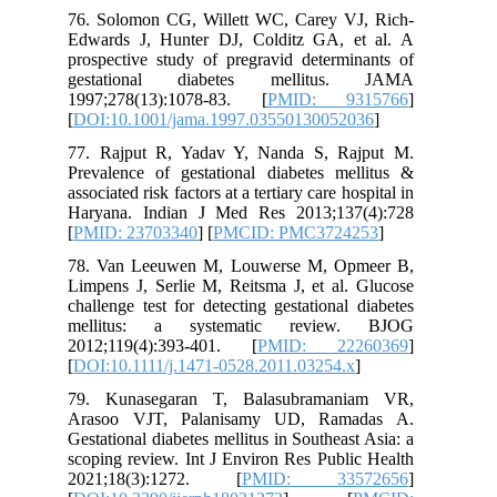
76. Solomon CG, Willett WC, Carey VJ, Rich-
Edwards J, Hunter DJ, Colditz GA, et al. A
prospective study of pregravid determinants of
gestational diabetes mellitus. JAMA
1997;278(13):1078-83. [
PMID: 9315766
]
[
DOI:10.1001/jama.1997.03550130052036
]
77. Rajput R, Yadav Y, Nanda S, Rajput M.
Prevalence of gestational diabetes mellitus &
associated risk factors at a tertiary care hospital in
Haryana. Indian J Med Res 2013;137(4):728
[
PMID: 23703340
] [
PMCID: PMC3724253
]
78. Van Leeuwen M, Louwerse M, Opmeer B,
Limpens J, Serlie M, Reitsma J, et al. Glucose
challenge test for detecting gestational diabetes
mellitus: a systematic review. BJOG
2012;119(4):393-401. [
PMID: 22260369
]
[
DOI:10.1111/j.1471-0528.2011.03254.x
]
79. Kunasegaran T, Balasubramaniam VR,
Arasoo VJT, Palanisamy UD, Ramadas A.
Gestational diabetes mellitus in Southeast Asia: a
scoping review. Int J Environ Res Public Health
2021;18(3):1272. [
PMID: 33572656
]