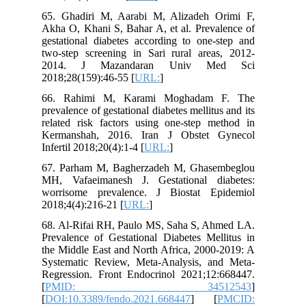
65. Ghadiri M, Aarabi M, Alizadeh Orimi F,
Akha O, Khani S, Bahar A, et al. Prevalence of
gestational diabetes according to one-step and
two-step screening in Sari rural areas, 2012-
2014. J Mazandaran Univ Med Sci
2018;28(159):46-55 [
URL:
]
66. Rahimi M, Karami Moghadam F. The
prevalence of gestational diabetes mellitus and its
related risk factors using one-step method in
Kermanshah, 2016. Iran J Obstet Gynecol
Infertil 2018;20(4):1-4 [
URL:
]
67. Parham M, Bagherzadeh M, Ghasembeglou
MH, Vafaeimanesh J. Gestational diabetes:
worrisome prevalence. J Biostat Epidemiol
2018;4(4):216-21 [
URL:
]
68. Al-Rifai RH, Paulo MS, Saha S, Ahmed LA.
Prevalence of Gestational Diabetes Mellitus in
the Middle East and North Africa, 2000-2019: A
Systematic Review, Meta-Analysis, and Meta-
Regression. Front Endocrinol 2021;12:668447.
[
PMID: 34512543
]
[
DOI:10.3389/fendo.2021.668447
] [
PMCID: