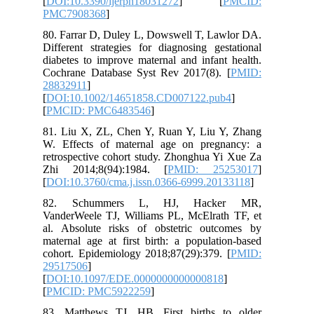
[
DOI:10.3390/ijerph18031272
] [
PMCID:
PMC7908368
]
80. Farrar D, Duley L, Dowswell T, Lawlor DA.
Different strategies for diagnosing gestational
diabetes to improve maternal and infant health.
Cochrane Database Syst Rev 2017(8). [
PMID:
28832911
]
[
DOI:10.1002/14651858.CD007122.pub4
]
[
PMCID: PMC6483546
]
81. Liu X, ZL, Chen Y, Ruan Y, Liu Y, Zhang
W. Effects of maternal age on pregnancy: a
retrospective cohort study. Zhonghua Yi Xue Za
Zhi 2014;8(94):1984. [
PMID: 25253017
]
[
DOI:10.3760/cma.j.issn.0366-6999.20133118
]
82. Schummers L, HJ, Hacker MR,
VanderWeele TJ, Williams PL, McElrath TF, et
al. Absolute risks of obstetric outcomes by
maternal age at first birth: a population-based
cohort. Epidemiology 2018;87(29):379. [
PMID:
29517506
]
[
DOI:10.1097/EDE.0000000000000818
]
[
PMCID: PMC5922259
]
83. Matthews TJ, HB. First births to older