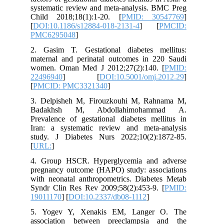
systematic review and meta-analysis. BMC Preg
Child 2018;18(1):1-20. [
PMID: 30547769
]
[
DOI:10.1186/s12884-018-2131-4
] [
PMCID:
PMC6295048
]
2. Gasim T. Gestational diabetes mellitus:
maternal and perinatal outcomes in 220 Saudi
women. Oman Med J 2012;27(2):140. [
PMID:
22496940
] [
DOI:10.5001/omj.2012.29
]
[
PMCID: PMC3321340
]
3. Delpisheh M, Firouzkouhi M, Rahnama M,
Badakhsh M, Abdollahimohammad A.
Prevalence of gestational diabetes mellitus in
Iran: a systematic review and meta-analysis
study. J Diabetes Nurs 2022;10(2):1872-85.
[
URL:
]
4. Group HSCR. Hyperglycemia and adverse
pregnancy outcome (HAPO) study: associations
with neonatal anthropometrics. Diabetes Metab
Syndr Clin Res Rev 2009;58(2):453-9. [
PMID:
19011170
] [
DOI:10.2337/db08-1112
]
5. Yogev Y, Xenakis EM, Langer O. The
association between preeclampsia and the