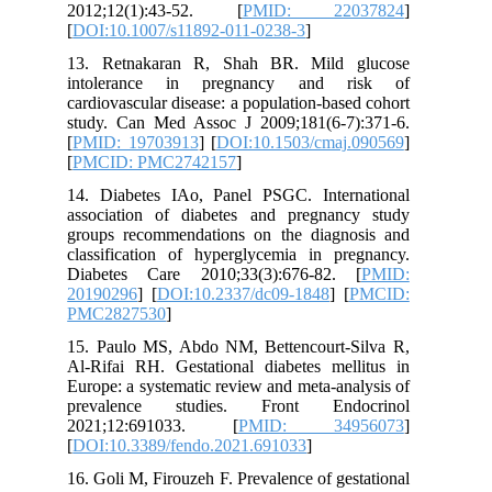
2012;12(1):43-52. [
PMID: 22037824
]
[
DOI:10.1007/s11892-011-0238-3
]
13. Retnakaran R, Shah BR. Mild glucose
intolerance in pregnancy and risk of
cardiovascular disease: a population-based cohort
study. Can Med Assoc J 2009;181(6-7):371-6.
[
PMID: 19703913
] [
DOI:10.1503/cmaj.090569
]
[
PMCID: PMC2742157
]
14. Diabetes IAo, Panel PSGC. International
association of diabetes and pregnancy study
groups recommendations on the diagnosis and
classification of hyperglycemia in pregnancy.
Diabetes Care 2010;33(3):676-82. [
PMID:
20190296
] [
DOI:10.2337/dc09-1848
] [
PMCID:
PMC2827530
]
15. Paulo MS, Abdo NM, Bettencourt-Silva R,
Al-Rifai RH. Gestational diabetes mellitus in
Europe: a systematic review and meta-analysis of
prevalence studies. Front Endocrinol
2021;12:691033. [
PMID: 34956073
]
[
DOI:10.3389/fendo.2021.691033
]
16. Goli M, Firouzeh F. Prevalence of gestational