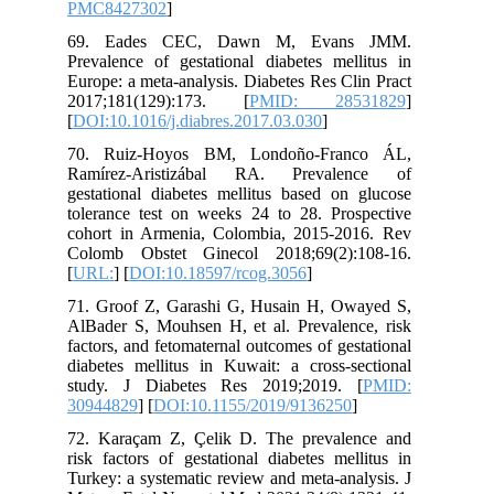
PMC8427302
]
69. Eades CEC, Dawn M, Evans JMM.
Prevalence of gestational diabetes mellitus in
Europe: a meta-analysis. Diabetes Res Clin Pract
2017;181(129):173. [
PMID: 28531829
]
[
DOI:10.1016/j.diabres.2017.03.030
]
70. Ruiz-Hoyos BM, Londoño-Franco ÁL,
Ramírez-Aristizábal RA. Prevalence of
gestational diabetes mellitus based on glucose
tolerance test on weeks 24 to 28. Prospective
cohort in Armenia, Colombia, 2015-2016. Rev
Colomb Obstet Ginecol 2018;69(2):108-16.
[
URL:
] [
DOI:10.18597/rcog.3056
]
71. Groof Z, Garashi G, Husain H, Owayed S,
AlBader S, Mouhsen H, et al. Prevalence, risk
factors, and fetomaternal outcomes of gestational
diabetes mellitus in Kuwait: a cross-sectional
study. J Diabetes Res 2019;2019. [
PMID:
30944829
] [
DOI:10.1155/2019/9136250
]
72. Karaçam Z, Çelik D. The prevalence and
risk factors of gestational diabetes mellitus in
Turkey: a systematic review and meta-analysis. J