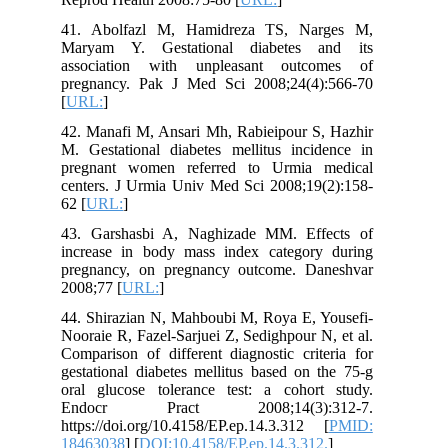
41. Abolfazl M, Hamidreza TS, Narges M,
Maryam Y. Gestational diabetes and its
association with unpleasant outcomes of
pregnancy. Pak J Med Sci 2008;24(4):566-70
[
URL:
]
42. Manafi M, Ansari Mh, Rabieipour S, Hazhir
M. Gestational diabetes mellitus incidence in
pregnant women referred to Urmia medical
centers. J Urmia Univ Med Sci 2008;19(2):158-
62 [
URL:
]
43. Garshasbi A, Naghizade MM. Effects of
increase in body mass index category during
pregnancy, on pregnancy outcome. Daneshvar
2008;77 [
URL:
]
44. Shirazian N, Mahboubi M, Roya E, Yousefi-
Nooraie R, Fazel-Sarjuei Z, Sedighpour N, et al.
Comparison of different diagnostic criteria for
gestational diabetes mellitus based on the 75-g
oral glucose tolerance test: a cohort study.
Endocr Pract 2008;14(3):312-7.
https://doi.org/10.4158/EP.ep.14.3.312 [
PMID:
18463038
] [
DOI:10.4158/EP.ep.14.3.312.
]