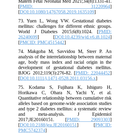
Matern Fetal Neonatal Med 2021;34(8):1331-41.
[
PMID: 31220964
]
[
DOI:10.1080/14767058.2019.1635109
]
73. Yuen L, Wong VW. Gestational diabetes
mellitus: challenges for different ethnic groups.
World J Diabetes 2015;6(8):1024. [
PMID:
26240699
] [
DOI:10.4239/wjd.v6.i8.1024
]
[
PMCID: PMC4515442
]
74. Makgoba M, Savvidou M, Steer P. An
analysis of the interrelationship between maternal
age, body mass index and racial origin in the
development of gestational diabetes mellitus.
BJOG 2012;119(3):276-82. [
PMID: 22044452
]
[
DOI:10.1111/j.1471-0528.2011.03156.x
]
75. Kodama S, Fujihara K, Ishiguro H,
Horikawa C, Ohara N, Yachi Y, et al.
Quantitative relationship between cumulative risk
alleles based on genome-wide association studies
and type 2 diabetes mellitus: a systematic review
and meta-analysis. J Epidemiol
2017;JE20160151. [
PMID: 29093303
]
[
DOI:10.2188/jea.JE20160151
] [
PMCID:
PMC5742374
]