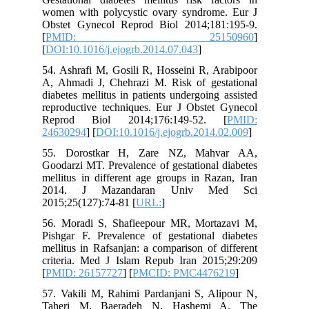
women with polycystic ovary syndrome. Eur J
Obstet Gynecol Reprod Biol 2014;181:195-9.
[
PMID: 25150960
]
[
DOI:10.1016/j.ejogrb.2014.07.043
]
54. Ashrafi M, Gosili R, Hosseini R, Arabipoor
A, Ahmadi J, Chehrazi M. Risk of gestational
diabetes mellitus in patients undergoing assisted
reproductive techniques. Eur J Obstet Gynecol
Reprod Biol 2014;176:149-52. [
PMID:
24630294
] [
DOI:10.1016/j.ejogrb.2014.02.009
]
55. Dorostkar H, Zare NZ, Mahvar AA,
Goodarzi MT. Prevalence of gestational diabetes
mellitus in different age groups in Razan, Iran
2014. J Mazandaran Univ Med Sci
2015;25(127):74-81 [
URL:
]
56. Moradi S, Shafieepour MR, Mortazavi M,
Pishgar F. Prevalence of gestational diabetes
mellitus in Rafsanjan: a comparison of different
criteria. Med J Islam Repub Iran 2015;29:209
[
PMID: 26157727
] [
PMCID: PMC4476219
]
57. Vakili M, Rahimi Pardanjani S, Alipour N,
Taheri M, Baeradeh N, Hashemi A. The