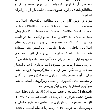
متفاوتی آر گزارش کرده‌اند. این مرور سیستماتیک و
متاآنالیز باهدف برآورد شیوع تلفیقی دیابت بارداری در ایران
انجام شد.
مواد و روش کار:
در این مطالعه بانک¬های اطلاعاتی
،
،
،
،
،
،
PubMed
CINAHL
Scopus
Science direct
SID
Magiran
با کلیدواژه‌های
،
،
،
Iranmedex
Irandoc
Medlib
Google scholar
و ترکیب آن‌ها در فاصله
و
،
،
prevalence
GDM
Meta-Analysis
Iran
زمانی 2001 تا 2021 جستجو شد. برای جستجو در پایگاه‌های
اطلاعاتی داخلی از معادل فارسی این کلیدواژه‌ها استفاده
شد. داده‌ها با استفاده از متاآنالیز و مدل اثرات تصادفی
2
تجزیه‌وتحلیل شدند. میزان ناهمگنی مطالعات با شاخص
I
بررسی شد. ارتباط بین شیوع دیابت بارداری با سال انتشار
مقالات و میانگین سن زنان با متارگرسیون ارزیابی شد.
برای برآورد شیوع دیابت بارداری به تفکیک روش غربالگری
و منطقه بندی کشوری از تحلیل زیرگروهی استفاده شد.
سوگیری انتشار با آزمون ایگر بررسی شد.
یافته‌ها:
51 مطالعه با حجم نمونه 53614 نفر وارد تحلیل شد.
شیوع دیابت بارداری 10 درصد (با فاصله اطمینان 95%: 11-
8) بود. شیوع دیابت بارداری بر اساس متد تک‌مرحله‌ای و
دومرحله‌ای به ترتیب 8/10 درصد (با فاصله اطمینان 95%: