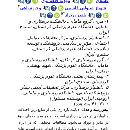
مهدیه قلعه نوی
،
قشلاق
۴
وجیهه باغی
،
شهناز صلواتی قاسمی
،
۵
*
ناصر پریزاد
،
۱- مربی گروه مامایی، دانشکده پرستاری و
مامایی، دانشگاه علوم پزشکی کردستان، سنندج،
ایران
۲- استادیار پرستاری، مرکز تحقیقات عوامل
اجتماعی مؤثر بر سلامت، پژوهشکده توسعه
سلامت، دانشگاه علوم پزشکی کردستان،
سنندج، ایران
۳- گروه پرستاری کودکان، دانشکده پرستاری و
مامایی، دانشگاه علوم پزشکی شهید بهشتی،
تهران، ایران
۴- بیمارستان بعثت، دانشگاه علوم پزشکی
کردستان، سنندج، ایران
۵- دانشیار پرستاری، مرکز تحقیقات ایمنی بیمار،
پژوهشکده بالینی، دانشکده پرستاری و مامایی،
ارومیه، ایران (نویسنده مسئول)
(۴۱۰۷ مشاهده)
:
پیش‌زمینه و هدف:
دیابت بارداری یکی از شایع‌ترین اختلالت
متابولیکی در دوران بارداری است که منجر به پیامدهای سوء
در مادر و نوزاد می‌شود. مطالعات مختلفی که در ایران
باهدف برآورد شیوع دیابت بارداری انجام شده است، نتایج