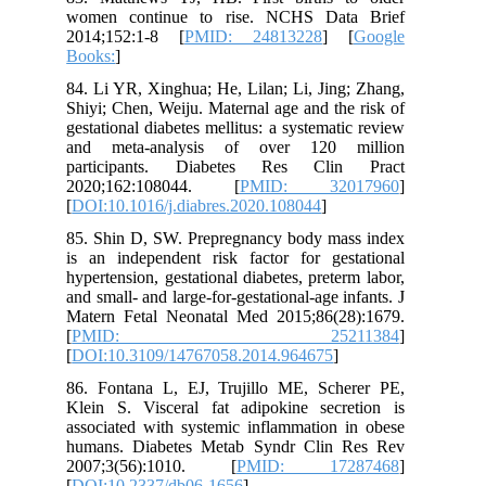
women continue to rise. NCHS Data Brief
2014;152:1-8 [
PMID: 24813228
] [
Google
Books:
]
84. Li YR, Xinghua; He, Lilan; Li, Jing; Zhang,
Shiyi; Chen, Weiju. Maternal age and the risk of
gestational diabetes mellitus: a systematic review
and meta-analysis of over 120 million
participants. Diabetes Res Clin Pract
2020;162:108044. [
PMID: 32017960
]
[
DOI:10.1016/j.diabres.2020.108044
]
85. Shin D, SW. Prepregnancy body mass index
is an independent risk factor for gestational
hypertension, gestational diabetes, preterm labor,
and small- and large-for-gestational-age infants. J
Matern Fetal Neonatal Med 2015;86(28):1679.
[
PMID: 25211384
]
[
DOI:10.3109/14767058.2014.964675
]
86. Fontana L, EJ, Trujillo ME, Scherer PE,
Klein S. Visceral fat adipokine secretion is
associated with systemic inflammation in obese
humans. Diabetes Metab Syndr Clin Res Rev
2007;3(56):1010. [
PMID: 17287468
]
[
DOI:10.2337/db06-1656
]