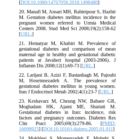
[
DOI:10.1080/14767058.2018.1498480
]
20. Manafi M, Ansari MH, Rabieipour S, Hazhir
M. Gestation diabetes mellitus incidence in the
pregnant women referred to Urmia Medical
Centers 2008. Stud Med Sci 2008;19(2):158-62
[
URL:
]
21. Hematyar M, Khabiri M. Prevalence of
gestational diabetes and comparison of mean
maternal age in healthy and gestational diabetic
patients at Javaheri hospital (2003-2006). J
Inflamm Dis 2008;12(1):69-73 [
URL:
]
22. Larijani B, Azizi F, Bastanhagh M, Pajouhi
M, Hoseinnezadeh A. The prevalence of
gestational diabetes mellitus in young women.
Iran J Endocrinol Metab 2002;4(1):23-7 [
URL:
]
23. Keshavarz M, Cheung NW, Babaee GR,
Moghadam HK, Ajami ME, Shariati M.
Gestational diabetes in Iran: incidence, risk
factors and pregnancy outcomes. Diabetes Res
Clin Pract 2005;69(3):279-86. [
PMID:
16098925
] [
DOI:10.1016/j.diabres.2005.01.011
]
24. Mokhlesi S, Momenzadeh F, Mohebi S,