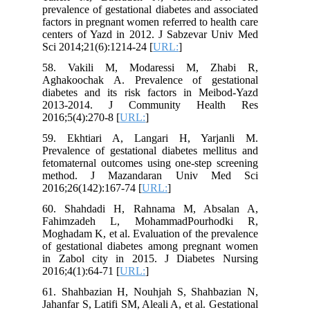
prevalence of gestational diabetes and associated
factors in pregnant women referred to health care
centers of Yazd in 2012. J Sabzevar Univ Med
Sci 2014;21(6):1214-24 [
URL:
]
58. Vakili M, Modaressi M, Zhabi R,
Aghakoochak A. Prevalence of gestational
diabetes and its risk factors in Meibod-Yazd
2013-2014. J Community Health Res
2016;5(4):270-8 [
URL:
]
59. Ekhtiari A, Langari H, Yarjanli M.
Prevalence of gestational diabetes mellitus and
fetomaternal outcomes using one-step screening
method. J Mazandaran Univ Med Sci
2016;26(142):167-74 [
URL:
]
60. Shahdadi H, Rahnama M, Absalan A,
Fahimzadeh L, MohammadPourhodki R,
Moghadam K, et al. Evaluation of the prevalence
of gestational diabetes among pregnant women
in Zabol city in 2015. J Diabetes Nursing
2016;4(1):64-71 [
URL:
]
61. Shahbazian H, Nouhjah S, Shahbazian N,
Jahanfar S, Latifi SM, Aleali A, et al. Gestational