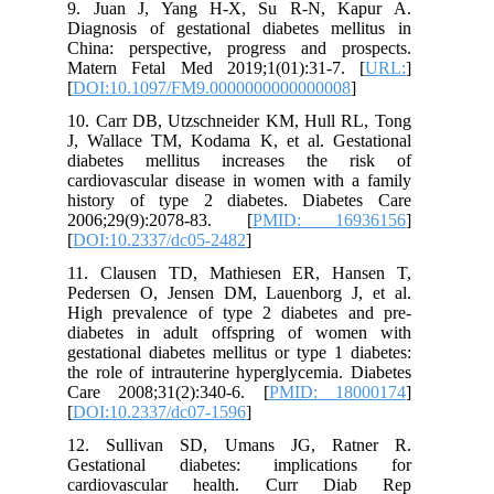
9. Juan J, Yang H-X, Su R-N, Kapur A.
Diagnosis of gestational diabetes mellitus in
China: perspective, progress and prospects.
Matern Fetal Med 2019;1(01):31-7. [
URL:
]
[
DOI:10.1097/FM9.0000000000000008
]
10. Carr DB, Utzschneider KM, Hull RL, Tong
J, Wallace TM, Kodama K, et al. Gestational
diabetes mellitus increases the risk of
cardiovascular disease in women with a family
history of type 2 diabetes. Diabetes Care
2006;29(9):2078-83. [
PMID: 16936156
]
[
DOI:10.2337/dc05-2482
]
11. Clausen TD, Mathiesen ER, Hansen T,
Pedersen O, Jensen DM, Lauenborg J, et al.
High prevalence of type 2 diabetes and pre-
diabetes in adult offspring of women with
gestational diabetes mellitus or type 1 diabetes:
the role of intrauterine hyperglycemia. Diabetes
Care 2008;31(2):340-6. [
PMID: 18000174
]
[
DOI:10.2337/dc07-1596
]
12. Sullivan SD, Umans JG, Ratner R.
Gestational diabetes: implications for
cardiovascular health. Curr Diab Rep