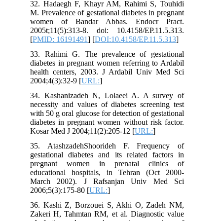
32. Hadaegh F, Khayr AM, Rahimi S, Touhidi
M. Prevalence of gestational diabetes in pregnant
women of Bandar Abbas. Endocr Pract.
2005t;11(5):313-8. doi: 10.4158/EP.11.5.313.
[
PMID: 16191491
] [
DOI:10.4158/EP.11.5.313
]
33. Rahimi G. The prevalence of gestational
diabetes in pregnant women referring to Ardabil
health centers, 2003. J Ardabil Univ Med Sci
2004;4(3):32-9 [
URL:
]
34. Kashanizadeh N, Lolaeei A. A survey of
necessity and values of diabetes screening test
with 50 g oral glucose for detection of gestational
diabetes in pregnant women without risk factor.
Kosar Med J 2004;11(2):205-12 [
URL:
]
35. AtashzadehShoorideh F. Frequency of
gestational diabetes and its related factors in
pregnant women in prenatal clinics of
educational hospitals, in Tehran (Oct 2000-
March 2002). J Rafsanjan Univ Med Sci
2006;5(3):175-80 [
URL:
]
36. Kashi Z, Borzouei S, Akhi O, Zadeh NM,
Zakeri H, Tahmtan RM, et al. Diagnostic value