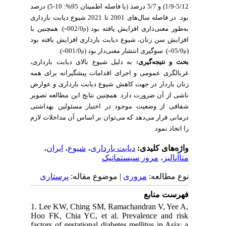
5/12-1/9) و 5/7 درصد (با فاصله اطمینان 95%: 10-5) درصد
بود. در فاصله سال‌های 2001 تا 2021 شیوع دیابت بارداری
به‌طور معنی‌داری افزایش یافته بود (002/0
). همچنین با
p=
افزایش سن زنان، شیوع دیابت بارداری افزایش یافته بود
).
). سوگیری انتشار معنی‌دار بود (001/0
(05/0
p=
p=
بحث و نتیجه‌گیری:
به دلیل شیوع بالای دیابت بارداری،
غربالگری عمومی و اجرای اقدامات پیشگیرانه برای همه
زنان باردار در جهت کاهش شیوع دیابت بارداری و عوارض
ناشی از آن ضرورت دارد.
همچنین نتایج این مطالعه تصویر
شفافی از وضعیت موجود در اختیار مسئولین بهداشتی
درمانی قرار می‌دهد که می‌توان بر اساس آن مداخلات لازم
را اتخاذ نمود.
،
ایران
،
شیوع
،
دیابت بارداری
واژه‌های کلیدی:
مرور سیستماتیک
،
متاآنالیز
نوع مطالعه:
مروری
| موضوع مقاله:
پرستاری
فهرست منابع
1. Lee KW, Ching SM, Ramachandran V, Yee A,
Hoo FK, Chia YC, et al. Prevalence and risk
factors of gestational diabetes mellitus in Asia: a