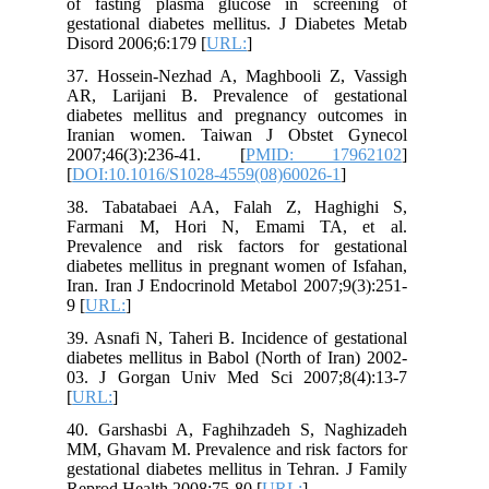
of fasting plasma glucose in screening of
gestational diabetes mellitus. J Diabetes Metab
Disord 2006;6:179 [
URL:
]
37. Hossein-Nezhad A, Maghbooli Z, Vassigh
AR, Larijani B. Prevalence of gestational
diabetes mellitus and pregnancy outcomes in
Iranian women. Taiwan J Obstet Gynecol
2007;46(3):236-41. [
PMID: 17962102
]
[
DOI:10.1016/S1028-4559(08)60026-1
]
38. Tabatabaei AA, Falah Z, Haghighi S,
Farmani M, Hori N, Emami TA, et al.
Prevalence and risk factors for gestational
diabetes mellitus in pregnant women of Isfahan,
Iran. Iran J Endocrinold Metabol 2007;9(3):251-
9 [
URL:
]
39. Asnafi N, Taheri B. Incidence of gestational
diabetes mellitus in Babol (North of Iran) 2002-
03. J Gorgan Univ Med Sci 2007;8(4):13-7
[
URL:
]
40. Garshasbi A, Faghihzadeh S, Naghizadeh
MM, Ghavam M. Prevalence and risk factors for
gestational diabetes mellitus in Tehran. J Family
Reprod Health 2008:75-80 [
URL:
]