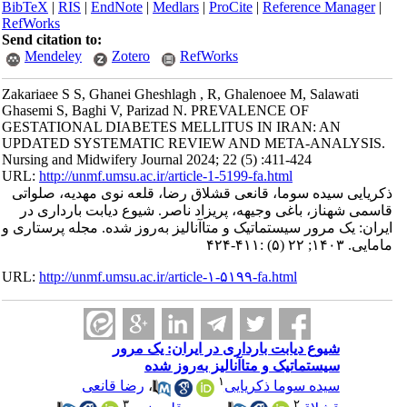
BibTeX
|
RIS
|
EndNote
|
Medlars
|
ProCite
|
Reference Manager
|
RefWorks
Send citation to:
Mendeley
Zotero
RefWorks
Zakariaee S S, Ghanei Gheshlagh , R, Ghalenoee M, Salawati
Ghasemi S, Baghi V, Parizad N. PREVALENCE OF
GESTATIONAL DIABETES MELLITUS IN IRAN: AN
UPDATED SYSTEMATIC REVIEW AND META-ANALYSIS.
Nursing and Midwifery Journal 2024; 22 (5) :411-424
URL:
http://unmf.umsu.ac.ir/article-1-5199-fa.html
ذکریایی سیده سوما، قانعی قشلاق رضا، قلعه نوی مهدیه، صلواتی
قاسمی شهناز، باغی وجیهه، پریزاد ناصر. شیوع دیابت بارداری در
ایران: یک مرور سیستماتیک و متاآنالیز به‌روز شده. مجله پرستاری و
مامایی. ۱۴۰۳; ۲۲ (۵) :۴۱۱-۴۲۴
URL:
http://unmf.umsu.ac.ir/article-۱-۵۱۹۹-fa.html
شیوع دیابت بارداری در ایران: یک مرور
سیستماتیک و متاآنالیز به‌روز شده
۱
رضا قانعی
،
سیده سوما ذکریایی
۳
۲