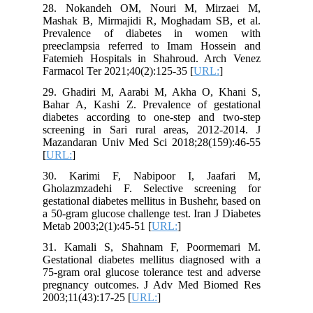
28. Nokandeh OM, Nouri M, Mirzaei M,
Mashak B, Mirmajidi R, Moghadam SB, et al.
Prevalence of diabetes in women with
preeclampsia referred to Imam Hossein and
Fatemieh Hospitals in Shahroud. Arch Venez
Farmacol Ter 2021;40(2):125-35 [
URL:
]
29. Ghadiri M, Aarabi M, Akha O, Khani S,
Bahar A, Kashi Z. Prevalence of gestational
diabetes according to one-step and two-step
screening in Sari rural areas, 2012-2014. J
Mazandaran Univ Med Sci 2018;28(159):46-55
[
URL:
]
30. Karimi F, Nabipoor I, Jaafari M,
Gholazmzadehi F. Selective screening for
gestational diabetes mellitus in Bushehr, based on
a 50-gram glucose challenge test. Iran J Diabetes
Metab 2003;2(1):45-51 [
URL:
]
31. Kamali S, Shahnam F, Poormemari M.
Gestational diabetes mellitus diagnosed with a
75-gram oral glucose tolerance test and adverse
pregnancy outcomes. J Adv Med Biomed Res
2003;11(43):17-25 [
URL:
]