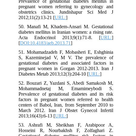
Prevalence of gestational diabetes mellitus in
pregnant women referring to gynecology and
obstetrics clinics. Jundishapur Sci Med J
2012;11(2):13-21 [
URL:
]
50. Manafi M, Khadem-Ansari M. Gestational
diabetes mellitus in Iranian women: a rising rate.
Acta Endocrinol 2013;9(1):71-8. [
URL:
]
[
DOI:10.4183/aeb.2013.71
]
51. Mohamadzadeh F, Mobasheri E, Eshghinia
S, Kazeminejad V, M V. The prevalence of
gestational diabetes and associated factors in
pregnant women in Gorgan 2012-2013. Iran J
Diabetes Metab 2013;12(3):204-10 [
URL:
]
52. Bouzari Z, Yazdani S, Abedi Samakosh M,
Mohammadnetaj M, Emamimeybodi S.
Prevalence of gestational diabetes and its risk
factors in pregnant women referred to health
centers of Babol, Iran, from September 2010 to
March 2012. Iran J Obstet Gynecol Infertil
2013;16(43):6-13 [
URL:
]
53. Ashrafi M, Sheikhan F, Arabipoor A,
Hosseini R, Nourbakhsh F, Zolfaghari Z.
Gestational diabetes mellitus risk factors in