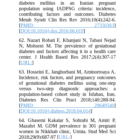
diabetes mellitus in an Iranian pregnant
population using IADPSG criteria: incidence,
contributing factors and outcomes. Diabetes
Metab Syndr Clin Res Rev 2016;10(4):242-6.
[
PMID: 27350363
]
[
DOI:10.1016/j.dsx.2016.06.019
]
62. Nazari Robati F, Khanjani N, Tabasi Nejad
N, Mohseni M. The prevalence of gestational
diabetes and factors affecting it in a health care
center. J Health Based Res 2017;2(4):307-17
[
URL:
]
63. Hosseini E, Janghorbani M, Aminorroaya A.
Incidence, risk factors, and pregnancy outcomes
of gestational diabetes mellitus using one-step
versus two-step diagnostic approaches: a
population-based cohort study in Isfahan, Iran.
Diabetes Res Clin Pract 2018;140:288-94.
[
PMID: 29649540
]
[
DOI:10.1016/j.diabres.2018.04.014
]
64. Ghasemi Kakalar S, Sohrabi M, Amiri P,
Mazahri M. GDM prevalence in 301 pregnant
women in Nikkhah clinic, Urmia. Stud Med Sci
2018;29(9):687-97 [
URL:
]