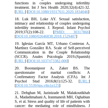
functions in couples undergoing infertility
treatment. Int J Sex Health 2020;32(4):421-32.
[
URL:
] [
DOI:10.1080/19317611.2020.1834046
]
18. Luk BH, Loke AY. Sexual satisfaction,
intimacy and relationship of couples undergoing
infertility treatment. J. Reprod. Infant Psychol
2019;37(2):108-22. [
PMID: 30317866
]
[
DOI:10.1080/02646838.2018.1529407
]
19. Iglesias García MT, Urbano Contreras A,
Martínez González RA. Scale of Self-perceived
Communication in the Couple Relationship
(SCCR). Anales Psicología 2019.(Spanish)
[
URL:
] [
DOI:10.1037/t73382-000
]
20. Boostanipoor A, Zaker BS. The
questionnaire of marital conflicts: A
Confirmatory Factor Analysis (CFA). Int J
Psychol Stud 2016;8(1):125-32. [
URL:
]
[
DOI:10.5539/ijps.v8n1p125
]
21. Dehghan M, Jazinizade M, Malakoutikhah
A, Madadimahani A, Iranmanesh MH, Oghabian
S, et al. Stress and quality of life of patients with
cancer: the mediating role of mindfulness. J