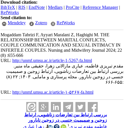
Download citation:
BibTeX
|
RIS
|
EndNote
|
Medlars
|
ProCite
|
Reference Manager
|
RefWorks
Send citation to:
Mendeley
Zotero
RefWorks
Mogaddam Tabrizi F, Ayyari Maralani Z, Haghighi M. THE
RELATIONSHIP BETWEEN MARITAL CONFLICTS,
COUPLE COMMUNICATION AND SEXUAL INTIMACY IN
INFERTILE COUPLES. Nursing and Midwifery Journal 2024; 22
(8) :655-666
URL:
http://unmf.umsu.ac.ir/article-1-5267-fa.html
مقدم تبریزی فاطمه، عیاری مارالانی زهرا، حقیقی ماه منیر.
بررسی ارتباط بین تعارضات زناشویی، ارتباط زوجین و صمیمیت
جنسی در زوجین نابارور. مجله پرستاری و مامایی. ۱۴۰۳; ۲۲ (۸)
:۶۵۵-۶۶۶
URL:
http://unmf.umsu.ac.ir/article-۱-۵۲۶۷-fa.html
بررسی ارتباط بین تعارضات زناشویی، ارتباط
زوجین و صمیمیت جنسی در زوجین نابارور
۱
زهرا عیاری
،
فاطمه مقدم تبریزی