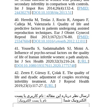
secondary infertility in comparison with controls.
Int J Impot Res 2014;26(4):132-4. [
PMID:
24430276
] [
DOI:10.1038/ijir.2013.51
]
40. Heredia M, Tenías J, Rocio R, Amparo F,
Calleja M, Valenzuela J. Quality of life and
predictive factors in patients undergoing assisted
reproduction techniques. Eur J Obstet Gynecol
Reprod Biol 2013;167(2):176-80. [
PMID:
23347604
] [
DOI:10.1016/j.ejogrb.2012.12.011
]
41. Youseflu S, Sadatmahalleh SJ, Moini A.
Influence of psycho-sexual factors on the quality
of life of Iranian infertile women: a path analysis.
Int J Sex Health 2020;32(3):216-24. [
URL:
]
[
DOI:10.1080/19317611.2020.1775748
]
42. Zeren F, Gürsoy E, Çolak E. The quality of
life and dyadic adjustment of couples receiving
infertility treatment. Afr J Reprod Health
2019;23(1):117-27. [
URL:
]
ارسال نظر درباره این مقاله : نام کاربری یا پست
الکترونیک شما: