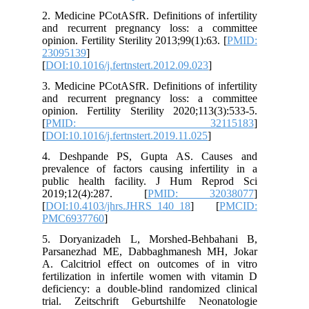
2. Medicine PCotASfR. Definitions of infertility
and recurrent pregnancy loss: a committee
opinion. Fertility Sterility 2013;99(1):63. [
PMID:
23095139
]
[
DOI:10.1016/j.fertnstert.2012.09.023
]
3. Medicine PCotASfR. Definitions of infertility
and recurrent pregnancy loss: a committee
opinion. Fertility Sterility 2020;113(3):533-5.
[
PMID: 32115183
]
[
DOI:10.1016/j.fertnstert.2019.11.025
]
4. Deshpande PS, Gupta AS. Causes and
prevalence of factors causing infertility in a
public health facility. J Hum Reprod Sci
2019;12(4):287. [
PMID: 32038077
]
[
DOI:10.4103/jhrs.JHRS_140_18
] [
PMCID:
PMC6937760
]
5. Doryanizadeh L, Morshed-Behbahani B,
Parsanezhad ME, Dabbaghmanesh MH, Jokar
A. Calcitriol effect on outcomes of in vitro
fertilization in infertile women with vitamin D
deficiency: a double-blind randomized clinical
trial. Zeitschrift Geburtshilfe Neonatologie