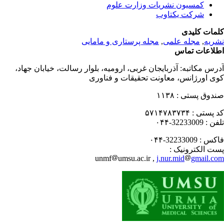
کمسیون نشریات وزارت علوم
شرکت یکتاوب
مات کلیدی
مجله پرستاری و مامایی
,
مجله علمی
,
ریه
لاعات تماس
درس مکاتبه
آذربایجان غربی، ارومیه، بلوار رسالت، خیابان جهاد،
ی اورژانس، معاونت تحقیقات و فناوری
۱۱۳۸
صندوق پستی
۵۷۱۴۷۸۳۷۳۴
کد پستی
32233009-۰۴۴
تلفن
32233009-۰۴۴
فاکس
پست الکترونیک
unmf
umsu.ac.ir ,
j.nur.mid
gmail.c