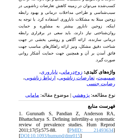
کسب‌شده می‌توان در زمینه کاهش تعارضات زناشویی در
سبب‌شناسی و طراحی مداخلات درمانی و بهبود رابطه
زوجین مبتلا به مشکلات ناباروری استفاده کرد. با توجه به
اینکه، زوجین نابارور بیشتر به مشاوره و حمایت
روان‌شناختی نیاز دارند، باید سعی در برقراری رابطه
درمانی سازنده، ارائه آگاهی و روشنی بخشی در جهت
شناخت دقیق مشکل، ونیز ارائه راهکارهای مناسب جهت
فائق آمدن بر آن و همچنین جهت حمایت آشکار روانی
صورت گیرد.
،
ناباروری
،
زوج‌درمانی
واژه‌های کلیدی:
،
ارتباط زناشویی
،
تعارضات زناشویی
،
صمیمیت
رضایت جنسی
نوع مطالعه:
پژوهشي
| موضوع مقاله:
مامایی
فهرست منابع
1. Gurunath S, Pandian Z, Anderson RA,
Bhattacharya S. Defining infertility-a systematic
review of prevalence studies. Hum Reprod
2011;17(5):575-88. [
PMID: 21493634
]
[
DOI:10.1093/humupd/dmr015
]