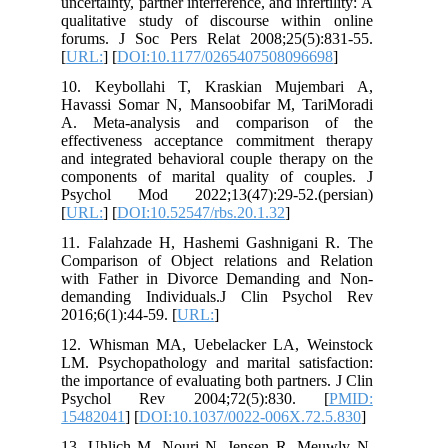
uncertainty, partner interference, and infertility: A
qualitative study of discourse within online
forums. J Soc Pers Relat 2008;25(5):831-55.
[
URL:
] [
DOI:10.1177/0265407508096698
]
10. Keybollahi T, Kraskian Mujembari A,
Havassi Somar N, Mansoobifar M, TariMoradi
A. Meta-analysis and comparison of the
effectiveness acceptance commitment therapy
and integrated behavioral couple therapy on the
components of marital quality of couples. J
Psychol Mod 2022;13(47):29-52.(persian)
[
URL:
] [
DOI:10.52547/rbs.20.1.32
]
11. Falahzade H, Hashemi Gashnigani R. The
Comparison of Object relations and Relation
with Father in Divorce Demanding and Non-
demanding Individuals.J Clin Psychol Rev
2016;6(1):44-59. [
URL:
]
12. Whisman MA, Uebelacker LA, Weinstock
LM. Psychopathology and marital satisfaction:
the importance of evaluating both partners. J Clin
Psychol Rev 2004;72(5):830. [
PMID:
15482041
] [
DOI:10.1037/0022-006X.72.5.830
]
13. Uhlich M, Nouri N, Jensen R, Meuwly N,