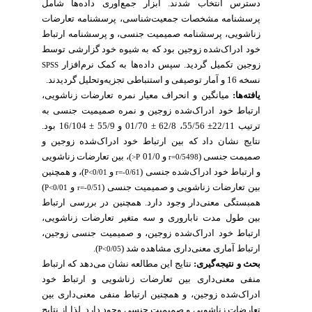
دسترس انتخاب شدند. ابزار جمع‌آوری داده‌ها شامل
پرسشنامه مشخصات جمعیت‌شناسی، پرسشنامه تعارضات
زناشویی، پرسشنامه صمیمیت جنسی، و پرسشنامه ارتباط
خود ادراک‌شده زوجین بود که به شیوه خود گزارشی توسط
زوجین تکمیل گردید. سپس داده‌ها به کمک نرم‌افزار
SPSS
نسخه 16
و آمار توصیفی و استنباطی تجزیه‌وتحلیل گردیدند.
یافته‌ها:
میانگین و انحراف معیار نمره تعارضات زناشویی،
ارتباط خود ادراک‌شده زوجین و نمره صمیمیت جنسی به
ترتیب 22/11± 55/56، 62/8 ± 01/70 و 55/9 ± 16/104 بود.
نتایج نشان داد که بین ارتباط خود ادراک‌شده زوجین و
صمیمت جنسی (
و 01/0
)، بین تعارضات زناشویی
P<
r=0/5498
و ارتباط خود ادراک‌شده جنسی (
و
)، و همچنین
P<0/01
r=-0/61
)
و
بین تعارضات زناشویی و صمیمیت جنسی (
P<0/01
r=-0/51
همبستگی معنی‌دار وجود دارد. همچنین
در بررسی ارتباط
بین طول مدت ناباروری و سه متغیر تعارضات زناشویی،
ارتباط خود ادراک‌شده زوجین، و صمیمیت جنسی زوجین،
.
)
ارتباط آماری معنی‌داری مشاهده شد (
P<0/05
بحث و نتیجه‌گیری:
نتایج این مطالعه نشان می‌دهد که ارتباط
منفی معنی‌داری بین تعارضات زناشویی و ارتباط خود
ادراک‌شده زوجین، و همچنین ارتباط منفی معنی‌داری بین
تعارضات زناشویی و صمیمیت جنسی وجود دارد. لذا از نتایج