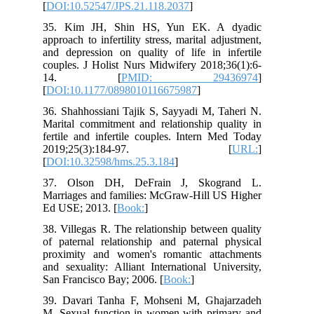
[
DOI:10.52547/JPS.21.118.2037
]
35. Kim JH, Shin HS, Yun EK. A dyadic
approach to infertility stress, marital adjustment,
and depression on quality of life in infertile
couples. J Holist Nurs Midwifery 2018;36(1):6-
14. [
PMID: 29436974
]
[
DOI:10.1177/0898010116675987
]
36. Shahhossiani Tajik S, Sayyadi M, Taheri N.
Marital commitment and relationship quality in
fertile and infertile couples. Intern Med Today
2019;25(3):184-97. [
URL:
]
[
DOI:10.32598/hms.25.3.184
]
37. Olson DH, DeFrain J, Skogrand L.
Marriages and families: McGraw-Hill US Higher
Ed USE; 2013. [
Book:
]
38. Villegas R. The relationship between quality
of paternal relationship and paternal physical
proximity and women's romantic attachments
and sexuality: Alliant International University,
San Francisco Bay; 2006. [
Book:
]
39. Davari Tanha F, Mohseni M, Ghajarzadeh
M. Sexual function in women with primary and