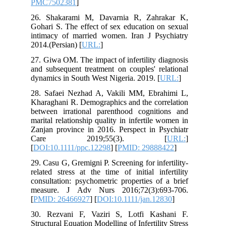
PMC7502381
]
26. Shakarami M, Davarnia R, Zahrakar K,
Gohari S. The effect of sex education on sexual
intimacy of married women. Iran J Psychiatry
2014.(Persian) [
URL:
]
27. Giwa OM. The impact of infertility diagnosis
and subsequent treatment on couples' relational
dynamics in South West Nigeria. 2019. [
URL:
]
28. Safaei Nezhad A, Vakili MM, Ebrahimi L,
Kharaghani R. Demographics and the correlation
between irrational parenthood cognitions and
marital relationship quality in infertile women in
Zanjan province in 2016. Perspect in Psychiatr
Care 2019;55(3). [
URL:
]
[
DOI:10.1111/ppc.12298
] [
PMID: 29888422
]
29. Casu G, Gremigni P. Screening for infertility‐
related stress at the time of initial infertility
consultation: psychometric properties of a brief
measure. J Adv Nurs 2016;72(3):693-706.
[
PMID: 26466927
] [
DOI:10.1111/jan.12830
]
30. Rezvani F, Vaziri S, Lotfi Kashani F.
Structural Equation Modelling of Infertility Stress