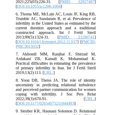
2021;225(03):226-31. [
PMID: 32927487
]
[
DOI:10.1055/a-1206-1064
]
6. Thoma ME, McLain AC, Louis JF, King RB,
Trumble AC, Sundaram R, et al. Prevalence of
infertility in the United States as estimated by the
current duration approach and a traditional
constructed approach. Int J Fertil Steril
2013;99(5):1324-31. [
PMID: 23290741
]
[
DOI:10.1016/j.fertnstert.2012.11.037
] [
PMCID:
PMC3615032
]
7. Akhondi MM, Ranjbar F, Shirzad M,
Ardakani ZB, Kamali K, Mohammad K.
Practical difficulties in estimating the prevalence
of primary infertility in Iran. Int J Fertil Steril
2019;13(2):113. [
URL:
]
8. Yoon DB, Theiss JA. The role of identity
uncertainty in predicting relational turbulence
and perceived partner communication for women
coping with infertility. J Soc Pers Relat
2022;39(3):670-91. [
URL:
]
[
DOI:10.1177/02654075211044493
]
9. Steuber KR, Haunani Solomon D. Relational