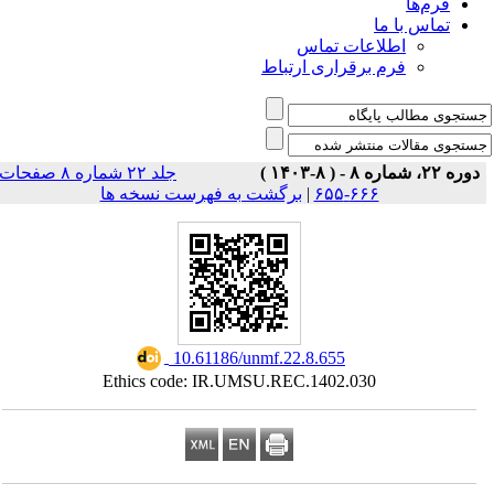
فرم‌ها
تماس با ما
اطلاعات تماس
فرم برقراری ارتباط
دوره ۲۲، شماره ۸ - ( ۸-۱۴۰۳ )
جلد ۲۲ شماره ۸ صفحات
برگشت به فهرست نسخه ها
|
۶۶۶-۶۵۵
‎ 10.61186/unmf.22.8.655
Ethics code: IR.UMSU.REC.1402.030