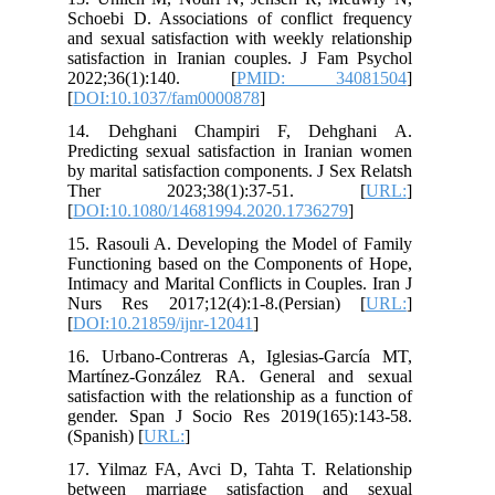
Schoebi D. Associations of conflict frequency
and sexual satisfaction with weekly relationship
satisfaction in Iranian couples. J Fam Psychol
2022;36(1):140. [
PMID: 34081504
]
[
DOI:10.1037/fam0000878
]
14. Dehghani Champiri F, Dehghani A.
Predicting sexual satisfaction in Iranian women
by marital satisfaction components. J Sex Relatsh
Ther 2023;38(1):37-51. [
URL:
]
[
DOI:10.1080/14681994.2020.1736279
]
15. Rasouli A. Developing the Model of Family
Functioning based on the Components of Hope,
Intimacy and Marital Conflicts in Couples. Iran J
Nurs Res 2017;12(4):1-8.(Persian) [
URL:
]
[
DOI:10.21859/ijnr-12041
]
16. Urbano-Contreras A, Iglesias-García MT,
Martínez-González RA. General and sexual
satisfaction with the relationship as a function of
gender. Span J Socio Res 2019(165):143-58.
(Spanish) [
URL:
]
17. Yilmaz FA, Avci D, Tahta T. Relationship
between marriage satisfaction and sexual