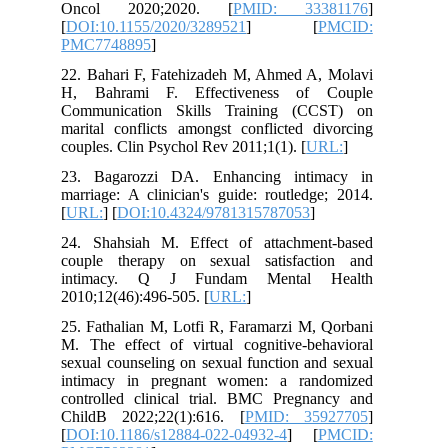
Oncol 2020;2020. [
PMID: 33381176
]
[
DOI:10.1155/2020/3289521
] [
PMCID:
PMC7748895
]
22. Bahari F, Fatehizadeh M, Ahmed A, Molavi
H, Bahrami F. Effectiveness of Couple
Communication Skills Training (CCST) on
marital conflicts amongst conflicted divorcing
couples. Clin Psychol Rev 2011;1(1). [
URL:
]
23. Bagarozzi DA. Enhancing intimacy in
marriage: A clinician's guide: routledge; 2014.
[
URL:
] [
DOI:10.4324/9781315787053
]
24. Shahsiah M. Effect of attachment-based
couple therapy on sexual satisfaction and
intimacy. Q J Fundam Mental Health
2010;12(46):496-505. [
URL:
]
25. Fathalian M, Lotfi R, Faramarzi M, Qorbani
M. The effect of virtual cognitive-behavioral
sexual counseling on sexual function and sexual
intimacy in pregnant women: a randomized
controlled clinical trial. BMC Pregnancy and
ChildB 2022;22(1):616. [
PMID: 35927705
]
[
DOI:10.1186/s12884-022-04932-4
] [
PMCID: