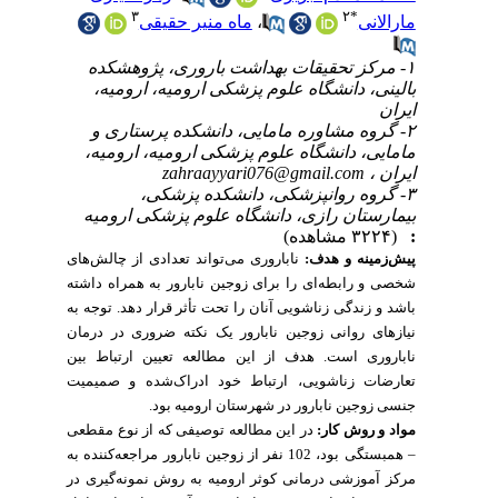
۳
۲
*
ماه منیر حقیقی
،
مارالانی
۱- مرکز تحقیقات بهداشت باروری، پژوهشکده
بالینی، دانشگاه علوم پزشکی ارومیه، ارومیه،
ایران
۲- گروه مشاوره مامایی، دانشکده پرستاری و
مامایی، دانشگاه علوم پزشکی ارومیه، ارومیه،
zahraayyari076@gmail.com
ایران ،
۳- گروه روانپزشکی، دانشکده پزشکی،
بیمارستان رازی، دانشگاه علوم پزشکی ارومیه
(۳۲۲۴ مشاهده)
:
پیش‌زمینه و هدف:
ناباروری می‌تواند تعدادی از چالش‌های
شخصی و رابطه‌ای را برای زوجین نابارور به همراه داشته
باشد و زندگی زناشویی آنان را تحت تأثر قرار دهد. توجه به
نیازهای روانی زوجین نابارور یک نکته ضروری در درمان
ناباروری است. هدف از این مطالعه تعیین ارتباط بین
تعارضات زناشویی، ارتباط خود ادراک‌شده و صمیمیت
جنسی زوجین نابارور در شهرستان ارومیه بود.
مواد و روش کار:
در این مطالعه توصیفی که از نوع مقطعی
– همبستگی بود، 102 نفر از زوجین نابارور مراجعه‌کننده به
مرکز آموزشی درمانی کوثر ارومیه به روش نمونه‌گیری در