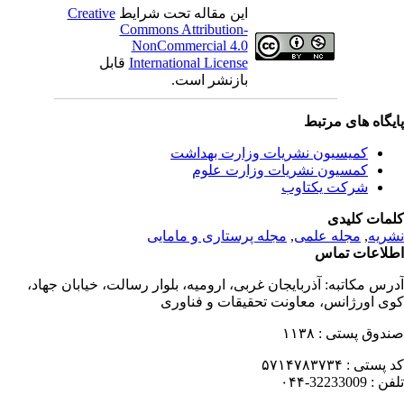
Creative
این مقاله تحت شرایط
Commons Attribution-
NonCommercial 4.0
قابل
International License
بازنشر است.
یگاه های مرتبط
کمیسیون نشریات وزارت بهداشت
کمسیون نشریات وزارت علوم
شرکت یکتاوب
مات کلیدی
مجله پرستاری و مامایی
,
مجله علمی
,
ریه
لاعات تماس
درس مکاتبه
آذربایجان غربی، ارومیه، بلوار رسالت، خیابان جهاد،
ی اورژانس، معاونت تحقیقات و فناوری
۱۱۳۸
صندوق پستی
۵۷۱۴۷۸۳۷۳۴
کد پستی
32233009-۰۴۴
تلفن