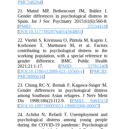
PMC548264
]
21. Matud MP, Bethencourt JM, Ibáñez I.
Gender differences in psychological distress in
Spain. Int J Soc Psychiatry 2015;61(6):560-8.
[
PMID: 25534418
]
[
DOI:10.1177/0020764014564801
]
22. Viertiö S, Kiviruusu O, Piirtola M, Kaprio J,
Korhonen T, Marttunen M, et al. Factors
contributing to psychological distress in the
working population, with a special reference to
gender difference. BMC Public Health
2021;21:1-17. [
PMID: 33781240
]
[
DOI:10.1186/s12889-021-10560-y
] [
PMCID:
PMC8006634
]
23. Chung RC-Y, Bemak F, Kagawa-Singer M.
Gender differences in psychological distress
among Southeast Asian refugees. J Nerv Ment
Dis 1998;186(2):112-9. [
PMID: 9484311
]
[
DOI:10.1097/00005053-199802000-00007
]
24. Achdut N, Refaeli T. Unemployment and
psychological distress among young people
during the COVID-19 pandemic: Psychological