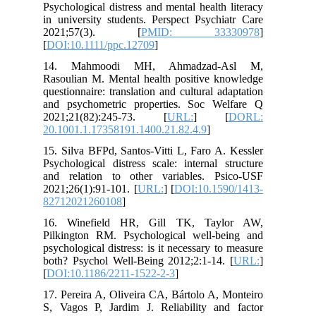
Psychological distress and mental health literacy
in university students. Perspect Psychiatr Care
2021;57(3). [
PMID: 33330978
]
[
DOI:10.1111/ppc.12709
]
14. Mahmoodi MH, Ahmadzad-Asl M,
Rasoulian M. Mental health positive knowledge
questionnaire: translation and cultural adaptation
and psychometric properties. Soc Welfare Q
2021;21(82):245-73. [
URL:
] [
DORL:
20.1001.1.17358191.1400.21.82.4.9
]
15. Silva BFPd, Santos-Vitti L, Faro A. Kessler
Psychological distress scale: internal structure
and relation to other variables. Psico-USF
2021;26(1):91-101. [
URL:
] [
DOI:10.1590/1413-
82712021260108
]
16. Winefield HR, Gill TK, Taylor AW,
Pilkington RM. Psychological well-being and
psychological distress: is it necessary to measure
both? Psychol Well-Being 2012;2:1-14. [
URL:
]
[
DOI:10.1186/2211-1522-2-3
]
17. Pereira A, Oliveira CA, Bártolo A, Monteiro
S, Vagos P, Jardim J. Reliability and factor