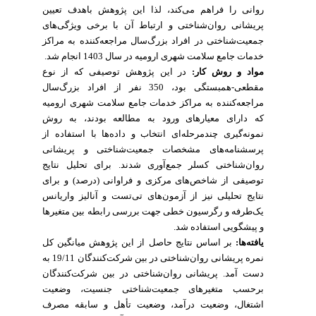
روانی را فراهم می‌کند، لذا این پژوهش باهدف تعیین
پریشانی روان‌شناختی و ارتباط آن با برخی ویژگی‌های
جمعیت‌شناختی در افراد بزرگ‌سال مراجعه‌کننده به مراکز
خدمات جامع سلامت شهری ارومیه در سال 1403 انجام شد.
مواد و روش کار:
در این پژوهش توصیفی که از نوع
مقطعی-همبستگی بود، 350 نفر از افراد بزرگ‌سال
مراجعه‌کننده به مراکز خدمات جامع سلامت شهری ارومیه
که دارای معیارهای ورود به مطالعه بودند، به روش
نمونه‌گیری چندمرحله‌ای انتخاب و داده‌ها با استفاده از
پرسشنامه‌های مشخصات جمعیت‌شناختی و پریشانی
روان‌شناختی کسلر جمع‌آوری شدند. برای تحلیل نتایج
توصیفی از شاخص‌های مرکزی و فراوانی (درصد) و برای
نتایج تحلیلی نیز از آزمون‌های تی‌تست و آنالیز واریانس
یک‌طرفه و رگرسیون خطی جهت بررسی رابطه بین متغیرها
و پیشگویی استفاده شد.
یافته‌ها:
بر اساس نتایج حاصل از این پژوهش میانگین کل
نمره پریشانی روان‌شناختی در بین شرکت‌کنندگان 19/11 به
دست آمد. پریشانی روان‌شناختی در بین شرکت‌کنندگان
برحسب متغیرهای جمعیت‌شناختی جنسیت، وضعیت
اشتغال، وضعیت درآمد، وضعیت تأهل و سابقه مصرف