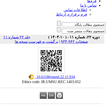
فرم‌ها
تماس با ما
اطلاعات تماس
فرم برقراری ارتباط
دوره ۲۲، شماره ۱۱ - ( ۱۰-۱۴۰۳ )
جلد ۲۲ شماره ۱۱
برگشت به فهرست نسخه ها
|
صفحات ۹۴۲-۹۳۴
‎ 10.61186/unmf.22.11.934
Ethics code: IR.UMSU.REC.1403.052