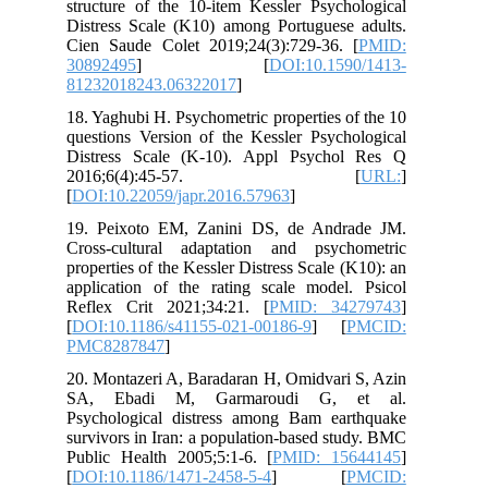
structure of the 10-item Kessler Psychological
Distress Scale (K10) among Portuguese adults.
Cien Saude Colet 2019;24(3):729-36. [
PMID:
30892495
] [
DOI:10.1590/1413-
81232018243.06322017
]
18. Yaghubi H. Psychometric properties of the 10
questions Version of the Kessler Psychological
Distress Scale (K-10). Appl Psychol Res Q
2016;6(4):45-57. [
URL:
]
[
DOI:10.22059/japr.2016.57963
]
19. Peixoto EM, Zanini DS, de Andrade JM.
Cross-cultural adaptation and psychometric
properties of the Kessler Distress Scale (K10): an
application of the rating scale model. Psicol
Reflex Crit 2021;34:21. [
PMID: 34279743
]
[
DOI:10.1186/s41155-021-00186-9
] [
PMCID:
PMC8287847
]
20. Montazeri A, Baradaran H, Omidvari S, Azin
SA, Ebadi M, Garmaroudi G, et al.
Psychological distress among Bam earthquake
survivors in Iran: a population-based study. BMC
Public Health 2005;5:1-6. [
PMID: 15644145
]
[
DOI:10.1186/1471-2458-5-4
] [
PMCID: