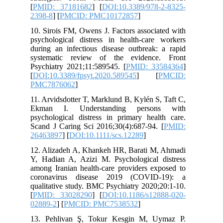
[
PMID: 37181682
] [
DOI:10.3389/978-2-8325-
2398-8
] [
PMCID: PMC10172857
]
10. Sirois FM, Owens J. Factors associated with
psychological distress in health-care workers
during an infectious disease outbreak: a rapid
systematic review of the evidence. Front
Psychiatry 2021;11:589545. [
PMID: 33584364
]
[
DOI:10.3389/fpsyt.2020.589545
] [
PMCID:
PMC7876062
]
11. Arvidsdotter T, Marklund B, Kylén S, Taft C,
Ekman I. Understanding persons with
psychological distress in primary health care.
Scand J Caring Sci 2016;30(4):687-94. [
PMID:
26463897
] [
DOI:10.1111/scs.12289
]
12. Alizadeh A, Khankeh HR, Barati M, Ahmadi
Y, Hadian A, Azizi M. Psychological distress
among Iranian health-care providers exposed to
coronavirus disease 2019 (COVID-19): a
qualitative study. BMC Psychiatry 2020;20:1-10.
[
PMID: 33028290
] [
DOI:10.1186/s12888-020-
02889-2
] [
PMCID: PMC7538532
]
13. Pehlivan Ş, Tokur Kesgin M, Uymaz P.