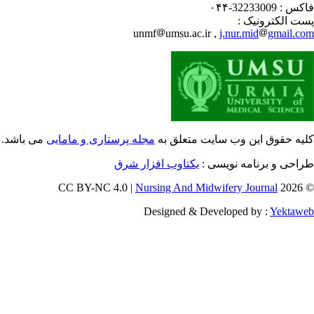
32233009-۰۴۴
فاکس
پست الکترونیک
unmf
umsu.ac.ir ,
j.nur.mid
gmail.c
یه حقوق این وب سایت متعلق به
مجله پرستاری و مامایی
می باشد.
طراحی و برنامه نویسی
یکتاوب افزار شرق
Nursing And Midwifery Journal
© 202
Designed & Developed by :
Yektaw