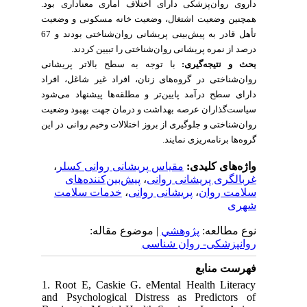
داروی روان‌پزشکی دارای اختلاف آماری معناداری بود.
همچنین وضعیت اشتغال، وضعیت خانه مسکونی و وضعیت
تأهل قادر به پیش‌بینی پریشانی روان‌شناختی بودند و 67
درصد از نمره پریشانی روان‌شناختی را تبیین کردند.
بحث و نتیجه‌گیری:
با توجه به سطح بالاتر پریشانی
روان‌شناختی در گروه‌های زنان، افراد غیر شاغل، افراد
دارای سطح درآمد پایین‌تر و مطلقه‌ها پیشنهاد می‌شود
سیاست‌گذاران عرصه بهداشت و درمان جهت بهبود وضعیت
روان‌شناختی و جلوگیری از بروز اختلالات وخیم روانی در این
گروه‌ها برنامه‌ریزی نمایند.
،
مقیاس پریشانی روانی کسلر
واژه‌های کلیدی:
پیش‌بین‌کننده‌های
،
غربالگری پریشانی روانی
خدمات سلامت
،
پریشانی روانی
،
سلامت روان
شهری
نوع مطالعه:
پژوهشي
| موضوع مقاله:
روانپزشکی- روان شناسی
فهرست منابع
1. Root E, Caskie G. eMental Health Literacy
and Psychological Distress as Predictors of