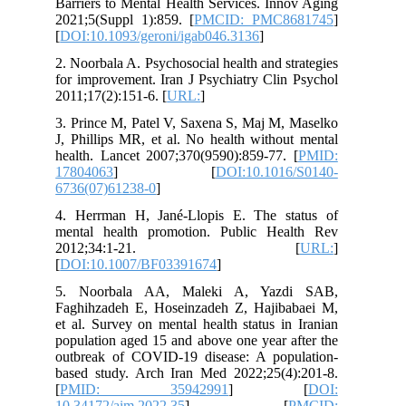
Barriers to Mental Health Services. Innov Aging
2021;5(Suppl 1):859. [
PMCID: PMC8681745
]
[
DOI:10.1093/geroni/igab046.3136
]
2. Noorbala A. Psychosocial health and strategies
for improvement. Iran J Psychiatry Clin Psychol
2011;17(2):151-6. [
URL:
]
3. Prince M, Patel V, Saxena S, Maj M, Maselko
J, Phillips MR, et al. No health without mental
health. Lancet 2007;370(9590):859-77. [
PMID:
17804063
] [
DOI:10.1016/S0140-
6736(07)61238-0
]
4. Herrman H, Jané-Llopis E. The status of
mental health promotion. Public Health Rev
2012;34:1-21. [
URL:
]
[
DOI:10.1007/BF03391674
]
5. Noorbala AA, Maleki A, Yazdi SAB,
Faghihzadeh E, Hoseinzadeh Z, Hajibabaei M,
et al. Survey on mental health status in Iranian
population aged 15 and above one year after the
outbreak of COVID-19 disease: A population-
based study. Arch Iran Med 2022;25(4):201-8.
[
PMID: 35942991
] [
DOI:
10.34172/aim.2022.35
] [
PMCID: