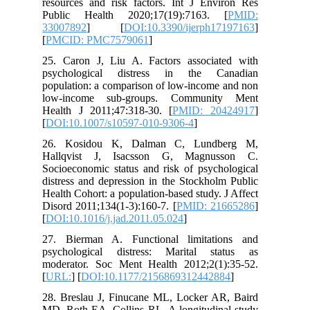
resources and risk factors. Int J Environ Res
Public Health 2020;17(19):7163. [
PMID:
33007892
] [
DOI:10.3390/ijerph17197163
]
[
PMCID: PMC7579061
]
25. Caron J, Liu A. Factors associated with
psychological distress in the Canadian
population: a comparison of low-income and non
low-income sub-groups. Community Ment
Health J 2011;47:318-30. [
PMID: 20424917
]
[
DOI:10.1007/s10597-010-9306-4
]
26. Kosidou K, Dalman C, Lundberg M,
Hallqvist J, Isacsson G, Magnusson C.
Socioeconomic status and risk of psychological
distress and depression in the Stockholm Public
Health Cohort: a population-based study. J Affect
Disord 2011;134(1-3):160-7. [
PMID: 21665286
]
[
DOI:10.1016/j.jad.2011.05.024
]
27. Bierman A. Functional limitations and
psychological distress: Marital status as
moderator. Soc Ment Health 2012;2(1):35-52.
[
URL:
] [
DOI:10.1177/2156869312442884
]
28. Breslau J, Finucane ML, Locker AR, Baird
MD, Roth EA, Collins RL. A longitudinal study