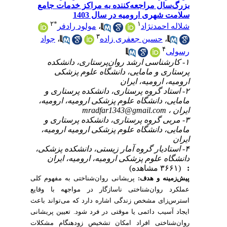
بزرگ‌سال مراجعه‌کننده به مراکز خدمات جامع
سلامت شهری ارومیه در سال 1403
۲
*
۱
مولود رادفر
،
شلاله احمدنژاد
۳
جواد
،
حسین جعفری زاده
،
۴
رسولی
۱- کارشناسی ارشد روان‌پرستاری، دانشکده
پرستاری و مامایی، دانشگاه علوم پزشکی
ارومیه، ارومیه، ایران
۲- استاد گروه پرستاری، دانشکده پرستاری و
مامایی، دانشگاه علوم پزشکی ارومیه، ارومیه،
mradfar1343@gmail.com
ایران ،
۳- مربی گروه پرستاری، دانشکده پرستاری و
مامایی، دانشگاه علوم پزشکی ارومیه ارومیه،
ایران
۴- استادیار گروه آمار زیستی، دانشکده پزشکی،
دانشگاه علوم پزشکی ارومیه، ارومیه، ایران
(۳۶۶۱ مشاهده)
:
پیش‌زمینه و هدف:
پریشانی روان‌شناختی به مفهوم کلی
عملکرد روان‌شناختی ناسازگار در مواجهه با وقایع
استرس‌زای مشخص زندگی اشاره دارد که می‌تواند باعث
ایجاد آسیب دائمی یا موقتی در فرد شود. تعیین پریشانی
روان‌شناختی افراد امکان تشخیص زودهنگام مشکلات