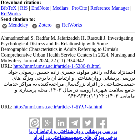
Download citation:
BibTeX
|
RIS
|
EndNote
|
Medlars
|
ProCite
|
Reference Manager
|
RefWorks
Send citation to:
Mendeley
Zotero
RefWorks
Ahmadnezhad S, Radfar M, Jafarizadeh H, Rasouli J. Investigating
Psychological Distress and Its Relationship with Some
Demographic Characteristics in Adults Referring to Urmia's
Comprehensive Urban Health Service Centers in 2024. Nursing and
Midwifery Journal 2024; 22 (11) :934-942
URL:
http://unmf.umsu.ac.ir/article-1-5286-fa.html
احمدنژاد شلاله، رادفر مولود، جعفری زاده حسین، رسولی جواد.
بررسی پریشانی روان‌شناختی و ارتباط آن با برخی ویژگی‌های
جمعیت‌شناختی در افراد بزرگ‌سال مراجعه‌کننده به مراکز خدمات
جامع سلامت شهری ارومیه در سال ۱۴۰۳. مجله پرستاری و
مامایی. ۱۴۰۳; ۲۲ (۱۱) :۹۳۴-۹۴۲
URL:
http://unmf.umsu.ac.ir/article-۱-۵۲۸۶-fa.html
بررسی پریشانی روان‌شناختی و ارتباط آن با
برخی ویژگی‌های جمعیت‌شناختی در افراد