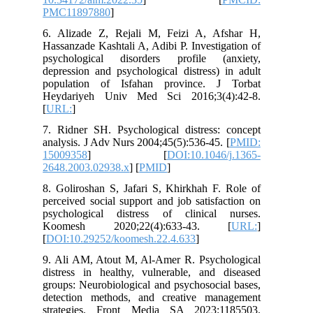
PMC11897880
]
6. Alizade Z, Rejali M, Feizi A, Afshar H,
Hassanzade Kashtali A, Adibi P. Investigation of
psychological disorders profile (anxiety,
depression and psychological distress) in adult
population of Isfahan province. J Torbat
Heydariyeh Univ Med Sci 2016;3(4):42-8.
[
URL:
]
7. Ridner SH. Psychological distress: concept
analysis. J Adv Nurs 2004;45(5):536-45. [
PMID:
15009358
] [
DOI:10.1046/j.1365-
2648.2003.02938.x
] [
PMID
]
8. Goliroshan S, Jafari S, Khirkhah F. Role of
perceived social support and job satisfaction on
psychological distress of clinical nurses.
Koomesh 2020;22(4):633-43. [
URL:
]
[
DOI:10.29252/koomesh.22.4.633
]
9. Ali AM, Atout M, Al-Amer R. Psychological
distress in healthy, vulnerable, and diseased
groups: Neurobiological and psychosocial bases,
detection methods, and creative management
strategies. Front Media SA 2023:1185503.