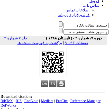
فرم‌ها
تماس با ما
اطلاعات تماس
فرم برقراری ارتباط
دوره ۷، شماره ۲ - ( تابستان ۱۳۸۸ )
جلد ۷ شماره ۲
صفحات ۹۳-۹۰
|
برگشت به فهرست نسخه ها
Download citation:
BibTeX
|
RIS
|
EndNote
|
Medlars
|
ProCite
|
Reference Manager
|
RefWorks