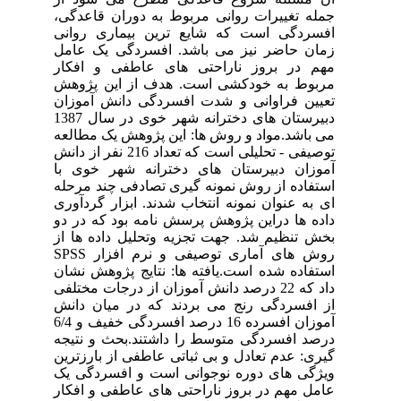
جمله تغییرات روانی مربوط به دوران قاعدگی،
افسردگی است که شایع ترین بیماری روانی
زمان حاضر نیز می باشد. افسردگی یک عامل
مهم در بروز ناراحتی های عاطفی و افکار
مربوط به خودکشی است. هدف از این پژوهش
تعیین فراوانی و شدت افسردگی دانش آموزان
دبیرستان های دخترانه شهر خوی در سال 1387
می باشد.مواد و روش ها: این پژوهش یک مطالعه
توصیفی - تحلیلی است که تعداد 216 نفر از دانش
آموزان دبیرستان های دخترانه شهر خوی با
استفاده از روش نمونه گیری تصادفی چند مرحله
ای به عنوان نمونه انتخاب شدند. ابزار گردآوری
داده ها دراین پژوهش پرسش نامه بود که در دو
بخش تنظیم شد. جهت تجزیه وتحلیل داده ها از
روش های آماری توصیفی و نرم افزار SPSS
استفاده شده است.یافته ها: نتایج پژوهش نشان
داد که 22 درصد دانش آموزان از درجات مختلفی
از افسردگی رنج می بردند که در میان دانش
آموزان افسرده 16 درصد افسردگی خفیف و 6/4
درصد افسردگی متوسط را داشتند.بحث و نتیجه
گیری: عدم تعادل و بی ثباتی عاطفی از بارزترین
ویژگی های دوره نوجوانی است و افسردگی یک
عامل مهم در بروز ناراحتی های عاطفی و افکار