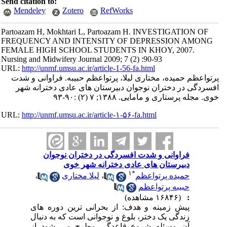
Send citation to:
Mendeley
Zotero
RefWorks
Partoazam H, Mokhtari L, Partoazam H. INVESTIGATION OF
FREQUENCY AND INTENSITY OF DEPRESSION AMONG
FEMALE HIGH SCHOOL STUDENTS IN KHOY, 2007.
Nursing and Midwifery Journal 2009; 7 (2) :90-93
URL:
http://unmf.umsu.ac.ir/article-1-56-fa.html
پرتواعظم حمیده، مختاری لیلا، پرتواعظم حبیبه. فراوانی و شدت
افسردگی در دختران نوجوان دبیرستان های عادی دخترانه شهر
خوی. مجله پرستاری و مامایی. ۱۳۸۸; ۷ (۲) :۹۰-۹۳
URL:
http://unmf.umsu.ac.ir/article-۱-۵۶-fa.html
فراوانی و شدت افسردگی در دختران نوجوان
دبیرستان های عادی دخترانه شهر خوی
۱
*
حمیده پرتواعظم
،
لیلا مختاری
،
حبیبه پرتواعظم
:
(۱۶۸۴۶ مشاهده)
پیش زمینه و هدف: از بحرانی ترین دوره های
زندگی یک دختر، بلوغ و نوجوانی است که به دنبال
آن مسئله شروع قاعدگی مطرح می شود از