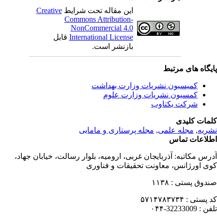
این مقاله تحت شرایط
Creative
Commons Attribution-
NonCommercial 4.0
International License
قابل
بازنشر است.
یگاه های مرتبط
کمیسیون نشریات وزارت بهداشت
کمسیون نشریات وزارت علوم
شرکت یکتاوب
مات کلیدی
ریه
,
مجله علمی
,
مجله پرستاری و مامایی
لاعات تماس
رس مکاتبه:
آذربایجان غربی، ارومیه، بلوار رسالت، خیابان جهاد،
ی اورژانس، معاونت تحقیقات و فناوری
دوق پستی :
۱۱۳۸
 پستی :
۵۷۱۴۷۸۳۷۳۴
فن :
32233009-۰۴۴