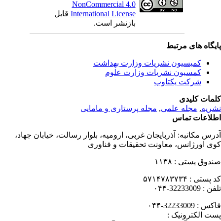
NonCommercial 4.0
International License
قابل
بازنشر است.
یگاه های مرتبط
کمیسیون نشریات وزارت بهداشت
کمسیون نشریات وزارت علوم
شرکت یکتاوب
مات کلیدی
ریه
,
مجله علمی
,
مجله پرستاری و مامایی
لاعات تماس
رس مکاتبه:
آذربایجان غربی، ارومیه، بلوار رسالت، خیابان جهاد،
ی اورژانس، معاونت تحقیقات و فناوری
دوق پستی :
۱۱۳۸
 پستی :
۵۷۱۴۷۸۳۷۳۴
فن :
32233009-۰۴۴
کس :
32233009-۰۴۴
ت الکترونیک :