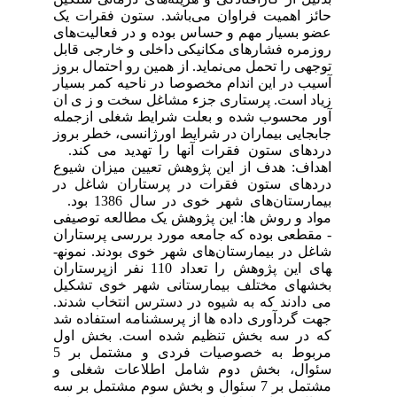
حائز اهمیت فراوان می‌باشد. ستون فقرات یک
عضو بسیار مهم و حساس بوده و در فعالیت‌های
روزمره فشارهای مکانیکی داخلی و خارجی قابل
توجهی را تحمل می‌نماید. از همین رو احتمال بروز
آسیب در این اندام مخصوصا در ناحیه کمر بسیار
زیاد است. پرستاری جزء مشاغل سخت و ز ی ان
آور محسوب شده و بعلت شرایط شغلی ازجمله
جابجایی بیماران در شرایط اورژانسی، خطر بروز
دردهای ستون فقرات آنها را تهدید می کند.
اهداف: هدف از این پژوهش تعیین میزان شیوع
دردهای ستون فقرات در پرستاران شاغل در
بیمارستان‌های شهر خوی در سال 1386 بود.
مواد و روش ها: این پژوهش یک مطالعه توصیفی
- مقطعی بوده که جامعه مورد بررسی پرستاران
شاغل در بیمارستان‌های شهر خوی بودند. نمونه­
های این پژوهش را تعداد 110 نفر ازپرستاران
بخش­های مختلف بیمارستانی شهر خوی تشکیل
می دادند که به شیوه در دسترس انتخاب شدند.
جهت گردآوری داده ها از پرسشنامه استفاده شد
که در سه بخش تنظیم شده است. بخش اول
مربوط به خصوصیات فردی و مشتمل بر 5
سئوال، بخش دوم شامل اطلاعات شغلی و
مشتمل بر 7 سئوال و بخش سوم مشتمل بر سه