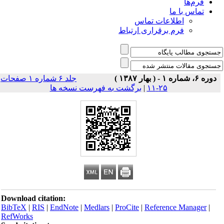
فرم‌ها
تماس با ما
اطلاعات تماس
فرم برقراری ارتباط
دوره ۶، شماره ۱ - ( بهار ۱۳۸۷ )
جلد ۶ شماره ۱ صفحات
۲۵-۱۱
|
برگشت به فهرست نسخه ها
Download citation:
BibTeX
|
RIS
|
EndNote
|
Medlars
|
ProCite
|
Reference Manager
|
RefWorks