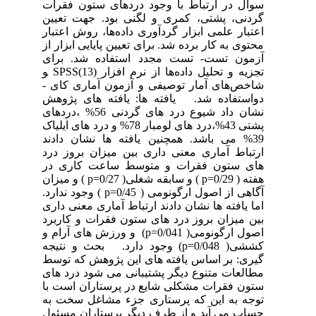
سوال در ارتباط با وجود دردهای ستون فقرات
گردنی، پشتی، کمری و لگنی بود. جهت تعیین
اعتبار علمی ابزار گردآوری داده‌ها، روش اعتبار
محتوی به‌ کار برده شد. برای تعیین پایایی ابزار از
آزمون تست- تست مجدد استفاده شد. برای
تجزیه و تحلیل داده‌ها از نرم‌ افزار SPSS(13) ‍و
شاخص‌های آمار توصیفی و آزمون آماری کای ­
دواستفاده شد. یافته ها: یافته های پژوهش
نشان داد شیوع درد های گردنی 56% ،دردهای
پشتی 43%،درد های لومبار 78% و درد های ایلیاک
39% می باشد. همچنین یافته ها نشان دادند
ارتباط آماری معنی داری بین میزان بروز درد
های ستون فقرات و متوسط ساعت کاری در
هفته ( p=0/29 ) و سابقه شغلی( p=0/27 ) و میزان
آگاهی از اصول ارگونومی ( p=0/45 ) وجود ندارد.
اما یافته ها نشان دادند ارتباط آماری معنی داری
بین میزان بروز درد های ستون فقرات و کاربرد
اصول ارگونومی( p=0/041) و ورزش های آرام و
کششی( p=0/048) وجود دارد. بحث و نتیجه
گیری: بر اساس یافته های این پژوهش که توسط
مطالعات متنوع دیگر پشتیبانی می شود درد های
ستون فقرات مشکلی شایع در پرستاران است با
توجه به این که پرستاری جزء مشاغل سخت به
حساب می آید و از طرف دیگر پرستاران مسئول