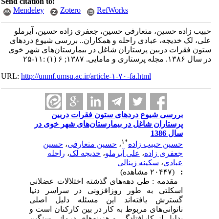
Send citation to:
Mendeley
Zotero
RefWorks
حبیب زاده حسین، متعارفی حسین، جعفری زاده حسین، آیرملو
علی، لک خدیجه، عبادی راحله و همکاران.. بررسی شیوع دردهای
ستون فقرات دربین پرستاران شاغل در بیمارستان‌های شهر خوی
در سال ۱۳۸۶. مجله پرستاری و مامایی. ۱۳۸۷; ۶ (۱) :۱۱-۲۵
URL:
http://unmf.umsu.ac.ir/article-۱-۷۰-fa.html
بررسی شیوع دردهای ستون فقرات دربین
پرستاران شاغل در بیمارستان‌های شهر خوی در
سال 1386
۱
*
حسین حبیب زاده
،
حسین متعارفی
،
حسین
جعفری زاده
،
علی آیرملو
،
خدیجه لک
،
راحله
عبادی
،
سکینه زینالی
:
(۲۰۴۴۷ مشاهده)
مقدمه : طی دهه‌های گذشته اختلالات عضلانی
اسکلتی به ‌طور روزافزونی در سراسر دنیا
گسترش یافته‌اند این مسئله دلیل اصلی
ناتوانی‌های مربوط به کار در بین کارکنان است و
بدلیل از کارافتادگی و هزینه‌های درمانی سنگین