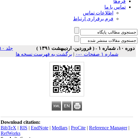
فرم‌ها
تماس با ما
اطلاعات تماس
فرم برقراری ارتباط
ره ۱۰، شماره ۱ - ( فروردین- اردیبهشت ۱۳۹۱ )
جلد ۱۰
شماره ۱ صفحات ۰-۰
|
برگشت به فهرست نسخه ها
Download citation:
BibTeX
|
RIS
|
EndNote
|
Medlars
|
ProCite
|
Reference Manager
|
RefWorks