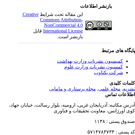
بازنشر اطلاعات
این مقاله تحت شرایط
Creative
Commons Attribution-
NonCommercial 4.0
International License
قابل
بازنشر است.
یگاه های مرتبط
کمیسیون نشریات وزارت بهداشت
کمسیون نشریات وزارت علوم
شرکت یکتاوب
مات کلیدی
ریه
,
مجله علمی
,
مجله پرستاری و مامایی
لاعات تماس
رس مکاتبه:
آذربایجان غربی، ارومیه، بلوار رسالت، خیابان جهاد،
ی اورژانس، معاونت تحقیقات و فناوری
دوق پستی :
۱۱۳۸
 پستی :
۵۷۱۴۷۸۳۷۳۴