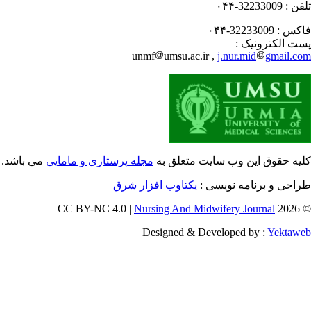
فن :
32233009-۰۴۴
کس :
32233009-۰۴۴
ت الکترونیک :
unmf
umsu.ac.ir ,
j.nur.mid
gmail.c
یه حقوق این وب سایت متعلق به
مجله پرستاری و مامایی
می باشد.
احی و برنامه نویسی :
یکتاوب افزار شرق
Nursing And Midwifery Journal
© 202
Designed & Developed by :
Yektaw