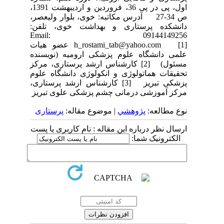
اول، پی در پی 36، فروردین و اردیبهشت 1391،
ص 34-27 آدرس مکاتبه: خوی، بلوار ولیعصر،
دانشکده پرستاری و بهداشت خوی، تلفن:
09144149256 Email:
h_rostami_tab@yahoo.com [1] عضو هیات
علمی دانشگاه علوم پزشکی ارومیه (نویسنده
مسئول) [2] کارشناس ارشد پرستاری، مرکز
تحقیقات هماتولوژی و انکولوژی دانشگاه علوم
پزشکی تبریز [3] کارشناس ارشد پرستاری،
مرکز آموزشی درمانی چشم پزشکی علوی تبریز
نوع مطالعه:
پژوهشي
| موضوع مقاله:
پرستاری
ارسال نظر درباره این مقاله : نام کاربری یا پست
الکترونیک شما: