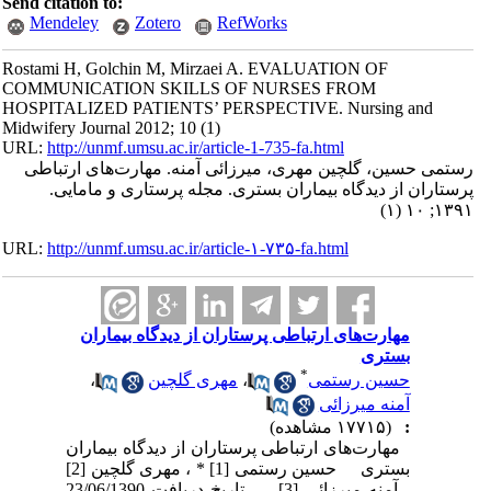
Send citation to:
Mendeley
Zotero
RefWorks
Rostami H, Golchin M, Mirzaei A. EVALUATION OF
COMMUNICATION SKILLS OF NURSES FROM
HOSPITALIZED PATIENTS’ PERSPECTIVE. Nursing and
Midwifery Journal 2012; 10 (1)
URL:
http://unmf.umsu.ac.ir/article-1-735-fa.html
رستمی حسین، گلچین مهری، میرزائی آمنه. مهارت‌های ارتباطی
پرستاران از دیدگاه بیماران بستری. مجله پرستاری و مامایی.
۱۳۹۱; ۱۰ (۱)
URL:
http://unmf.umsu.ac.ir/article-۱-۷۳۵-fa.html
مهارت‌های ارتباطی پرستاران از دیدگاه بیماران
بستری
*
حسین رستمی
،
مهری گلچین
،
آمنه میرزائی
:
(۱۷۷۱۵ مشاهده)
مهارت‌های ارتباطی پرستاران از دیدگاه بیماران
بستری حسین رستمی [1] * ، مهری گلچین [2]
، آمنه میرزائی [3] تاریخ دریافت 23/06/1390