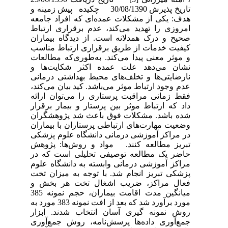
تاریخ پذیرش 30/08/1390 چکیده پیش زمینه و
هدف: یکی از مشکلات عمده‌ای که افراد جامعه
امروزی را تهدید می‌کند، عدم برقراری ارتباط
صحیح و درک همدلانه است. از دیدگاه بیماران
کیفیت خدمات از طریق برقراری ارتباط مناسب
و موثر معنی پیدا می‌کند. به‌طوری‌که مطالعات
نشان می‌دهد علت عمده اکثر شکایت‌ها و
نارضایتی‌ها و تخلف‌های محیط بهداشتی درمانی
عدم وجود ارتباط موثر می‌باشد. کید بیان می‌کند،
فقط زمانی مراقبت پرستاری را می‌توان ارائه
داد که ارتباط موثر بین پرستار و بیمار برقرار
شده باشد. مشکلات فوق باعث شد پژوهشگران
وضعیت مهارت‌های ارتباطی پرستاران با بیماران
در مراکز آموزشی درمانی دانشگاه علوم پزشکی
تبریز مطالعه کنند. مواد و روش‌ها: پژوهش
حاضر یک مطالعه توصیفی تحلیلی است که در
مراکز آموزشی درمانی وابسته به دانشگاه علوم
پزشکی تبریز انجام شد. با توجه به میزان تخت
فعال مراکز، ضریب اشغال تخت هر بخش و
میانگین مدت اقامت بیماران، حجم نمونه 385
مورد برآورد شد که بعد از افت نمونه 383 مورد به
روش نمونه گیری آسان انتخاب شدند. ابزار
جمع‌آوری داده‌ها پرسش‌نامه، روش جمع‌آوری