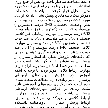
داده‌ها مصاحبه ساختار یافته بود پس از جمع‌آوری
اطلاعات از طریق برنامه نرم افزاری SPSS مورد
تجزیه تحلیل قرار گرفت. یافته‌ها: مشخصات
دموگرافیک یافته‌های پژوهش نشان داد که از 383
مورد، 8/53 درصد زن و 2/46 درصد مرد بودند. از
نظر وضعیت تحصیلی، 3/40 درصد (بیشترین )
بی‌سواد و 3/1 درصد (کم‌ترین ) فوق دیپلم بودند.
6/12 درصد پرستاران مهارت ارتباطی غیر کلامی
ضعیف و 8/50 درصد متوسط و 6/36 در صد خوب
داشتند و همچنین 6/39 در صد پرستاران مهارت
کلامی ضعیف، 1/46 درصد متوسط و 3/14 درصد
خوب داشتند. بحث و نتیجه گیری : همان طوری
که یافته‌های پژوهش نشان داد انتظار بیماران از
پرستاران به عنوان ارتباط گر بیشتر است و در
مطالعه حاضر فقط 3/14 در صد پرستاران دارای
مهارت ارتباط کلامی موثر بودند. با توجه به اینکه
آموزش در افزایش مهارت‌های ارتباطی
پرستاران تأثیر زیادی دارد، مطالعات متعدد نشان
داده است که برگزاری دوره‌های آموزشی تأثیر
مثبت زیادی بر افزایش مهارت‌های ارتباطی
پرستاران داشته است. کلید واژه‌ها: مهارت،
ارتباط کلامی و غیرکلامی، مراقبت پرستاری،
ارتباط پرستار، بیمار دوماهنامه دانشکده
پرستاری و مامایی ارومیه، دوره دهم، شماره