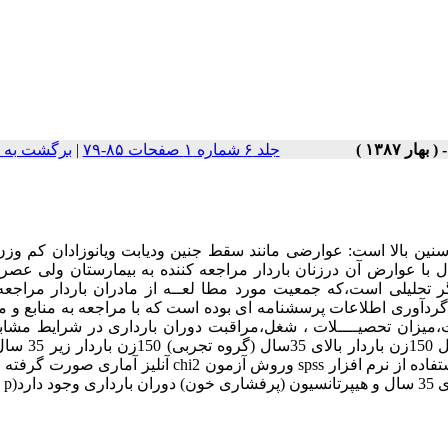
جلد ۶ شماره ۱ صفحات ۸۵-۷۹
|
برگشت به 
ین بالا است: عوارضی مانند سقط جنین ودیابت ویانوزادان کم وزن 
ستند . هدف از این مطالعه تعیین ارتباط حاملگی بالای 35 سال با عوارض آن درزنان باردار مراجعه کننده به بیمارستان ول
نگر تحلیلی است،که جمعیت مورد مطا لعــه از مادران باردار مراجعه
انتخاب شـــــده است.ابزار گردآوری اطلاعات پرسشنامه ای بوده است که با مراجعه به منابع و 
میزان تحصیــــلات ، شغل،مراقبت دوران بارداری در شرایط مشابه
داشتند ومولتی پار (بیش از یک زایمان) بودند. تعدادآنها
شاهد) بودند.بعد از جمع آوری داده ها و وارد کردن آنها در کامپیوتر با استفاده از نرم افزار spss وروش آزمون chi2
د(p