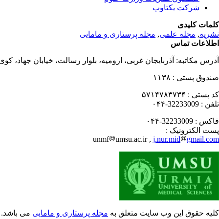
شرکت یکتاوب
کلمات کلیدی
نشریه
,
مجله علمی
,
مجله پرستاری و مامایی
اطلاعات تماس
آدرس مکاتبه:
آذربایجان غربی، ارومیه، بلوار رسالت، خیابان جهاد، کو
صندوق پستی :
۱۱۳۸
کد پستی :
۵۷۱۴۷۸۳۷۳۴
تلفن :
32233009-۰۴۴
فاکس :
32233009-۰۴۴
پست الکترونیک :
unmf
umsu.ac.ir ,
j.nur.mid
gmail.com
کلیه حقوق این وب سایت متعلق به
مجله پرستاری و مامایی
می باشد.