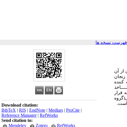
فهرست نسخه ها
از آن
ی عصر زنجان
 کننده
مــــاخذ
 قرار
300نفر که شامل 150زن باردار بالای 35سال (گروه تجربی) 150زن باردار زیر 35 سال(گروه
 آنلیز آماری صورت گرفته است.
Download citation:
BibTeX
|
RIS
|
EndNote
|
Medlars
|
ProCite
|
Reference Manager
|
RefWorks
Send citation to:
Mendeley
Zotero
RefWorks