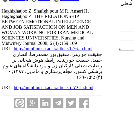
ت شغلی
Haghighatjoo Z, Shafigh pour M R, Ansari H,
Haghighatjoo Z. THE RELATIONSHIP
BETWEEN EMOTIONAL INTELLIGENCE
AND JOB SATISFACTION ON MEN AND
WOMAN WORKING FOR IRAN MEDICAL
SCIENCES UNIVERSITIES. Nursing and
Midwifery Journal 2008; 6 (4) :159-169
URL:
http://unmf.umsu.ac.ir/article-1-76-fa.html
حقیقت جو زهرا، شفیق پور محمدرضا، انصاری
حمید، حقیقت جو زینب. رابطه هوش هیجانی بر
رضایت شغلی کارکنان زن و مرد دانشگاه های علوم
پزشکی کشور. مجله پرستاری و مامایی. ۱۳۸۷; ۶
(۴) :۱۵۹-۱۶۹
URL:
http://unmf.umsu.ac.ir/article-۱-۷۶-fa.html