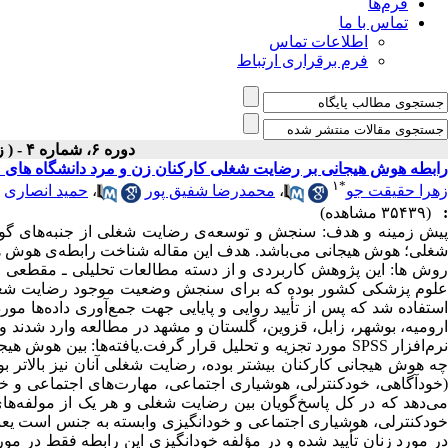
فرم‌ها
تماس با ما
اطلاعات تماس
فرم برقراری ارتباط
دوره ۶، شماره ۴ - ( زمستان ۱۳۸۷ )
رابطه هوش هیجانی بر رضایت شغلی کارکنان زن و مرد دانشگاه های
۱
*
زهرا حقیقت جو
،
محمدرضا شفیق پور
،
حمید انصاری
:
(۳۵۴۳۹ مشاهده)
پیش زمینه و هدف: سنجش و توسعه‌ی رضایت شغلی از جنبه‌های گونا
شغلی؛ هوش هیجانی می‌باشد. هدف این مقاله شناخت رابطه‌ی هوش هی
روش ها: این پژوهش کاربردی و از دسته مطالعات تحلیلی ـ مقطعی ا
علوم پزشکی کشور بوده که برای سنجش وضعیت موجود رضایت شغلی
ارومیه، بوشهر، زابل، قزوین، گلستان و مشهد در مطالعه وارد شدند و
نرم‌افزار SPSS مورد تجزیه و تحلیل قرار گرفت.یافته‌ها: بی
چه هوش هیجانی کارکنان بیشتر بوده‌، رضایت شغلی آنان نیز بالاتر
(خودآگاهی، خودکنترلی، هوشیاری اجتماعی، مهارت‌های اجتماعی و خود
می‌دهد که در کل پاسخ‌گویان بین رضایت شغلی و هر یک از مولفه‌های
خودکنترلی، هوشیاری اجتماعی و خودانگیزی وابسته به جنس است یعنی
در مورد زنان تأیید شده و در مؤلفه‌ خودانگیزی این رابطه فقط در مو