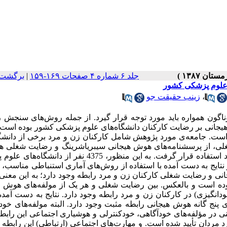
جلد ۶ شماره ۴ صفحات ۱۶۹-۱۵۹
|
برگشت 
 علوم پزشکی کشور
،
زینب حقیقت جو
گون همواره باید مورد توجه قرار گیرد. از جمله روش‌های سنجش 
جانی بر رضایت کارکنان دانشگاه‌های علوم پزشکی کشور بوده است.م
ست. جامعه‌ی مورد پژوهش شامل کارکنان زن و مرد برخی از دانشگا
، از پرسشنامه‌های هوش هیجانی سیبریاشرینگ و رضایت شغلی ه
استفاده شد که پس از تأیید روایی و پایایی جهت جمع‌آوری داده‌ها مورد استفاده قرار گرفت. به این منظور، 4375 نف
 نتایج به دست آمده با استفاده از روش‌های آماری استنباطی مناسب، 
ن هوش هیجانی و رضایت شغلی کارکنان زن و مرد رابطه وجود دارد؛ به این معن
 بوده است و بالعکس‌. بین رضایت شغلی و هر یک از مولفه‌های هوش 
انگیزی) در کارکنان زن و مرد رابطه وجود دارد. نتایج به دست آمد
 پنج گانه هوش هیجانی رابطه مثبت وجود دارد. البته مولفه‌های خود
 در مؤلفه‌های خودآگاهی، خودکنترلی و هوشیاری اجتماعی این رابط
رد مردان تأیید شده است. و مهارت‌های اجتماعی (ارتباطی) این رابطه 