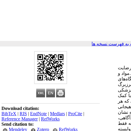
به فهرست نسخه ها
رضایت
واد و
ه‌های
رزبرگ
ر از دانشگاه‌های علوم پزشکی
با کمک
ی که هر
هیجانی
Download citation:
ه نشان
BibTeX
|
RIS
|
EndNote
|
Medlars
|
ProCite
|
آگاهی،
Reference Manager
|
RefWorks
ه فقط
Send citation to:
وابسته
Mendeley
Zotero
RefWorks