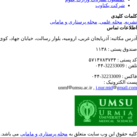
شرکت یکتاوب
کلمات کلیدی
نشریه
,
مجله علمی
,
مجله پرستاری و مامایی
اطلاعات تماس
آدرس مکاتبه:
آذربایجان غربی، ارومیه، بلوار رسالت، خیابان جهاد، کو
صندوق پستی :
۱۱۳۸
کد پستی :
۵۷۱۴۷۸۳۷۳۴
تلفن :
32233009-۰۴۴
فاکس :
32233009-۰۴۴
پست الکترونیک :
unmf
umsu.ac.ir ,
j.nur.mid
gmail.com
کلیه حقوق این وب سایت متعلق به
مجله پرستاری و مامایی
می باشد.