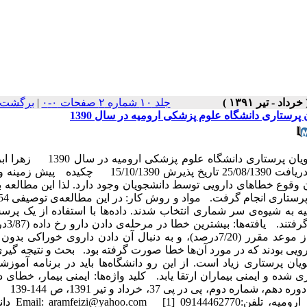
جلد ۱۰ شماره ۲ صفحات ۰-۰
|
برگشت 
ستاری دانشگاه علوم پزشکی ارومیه در سال 1390
بررسی فراوانی و نوع خطاهای دارویی صورت گرفته توسط دانشجویان پرستاری دانشگ
ریگی تنها [1] ، دکتر رحیم بقایی [2] ، دکتر آرام فیضی [3] * تاریخ دریافت 25/08/1390 تاریخ پذیرش 0/1390
 وقوع خطاهای دارویی توسط دانشجویان وجود دارد. لذا این مطالعه 
رستاری و مامایی ارومیه به شیوه‌ی سر شماری انتخاب شدند. داده‌ها با استفاده از یک پ
ساختارمند گردآوری و توسط 
شایع‌ترین نوع خطای دارویی گزارش شده دادن دارو دیرتر یا زودتر از موعد مقرر (7/20درصد)، و به دنبال آن دادن داروی خو
ایع‌ترین دسته دارویی بودند که در مورد آن‌ها خطا صورت گرفته بود. بحث و نتیجه گیری
 پرستاری زیاد است. از این رو دانشگاه‌ها باید در برنامه آموزش
شده و ایمنی بیماران ارتقا یابد. کلید واژه‌ها: ایمنی بیمار، خطای د
دانشجویی پرستاری دوماهنامه دانشکد
مکاتبه: ارومیه، دانشکده پرستاری و مامایی د