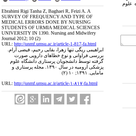
انشگاه علوم
Ebrahimi Rigi Tanha Z, Baghaei R, Feizi A. A
SURVEY OF FREQUENCY AND TYPE OF
MEDICAL ERRORS DONE BY NURSING
STUDENTS OF URMIA MEDICAL SCIENCES
UNIVERSITY IN 1390. Nursing and Midwifery
Journal 2012; 10 (2)
URL:
http://unmf.umsu.ac.ir/article-1-817-fa.html
ابراهیمی ریگی تنها زهرا، بقایی رحیم، فیضی آرام.
بررسی فراوانی و نوع خطاهای دارویی صورت
گرفته توسط دانشجویان پرستاری دانشگاه علوم
پزشکی ارومیه در سال ۱۳۹۰. مجله پرستاری و
مامایی. ۱۳۹۱; ۱۰ (۲)
URL:
http://unmf.umsu.ac.ir/article-۱-۸۱۷-fa.html