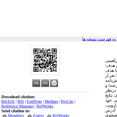
به فهرست نسخه ها
اه علوم پزشکی ارومیه در سال 1390 زهرا ابراهیمی
15/1 چکیده پیش زمینه و هدف:
با هدف
تعیین فراوانی و نوع خطاهای دارویی صورت گرفته توسط دانشجویان پرستاری انجام گرفت. مواد و روش کار: در این مطالعه‌ی توصیفی 54 نفر از
رسش‌نامه
آمار توصیفی مورد تجزیه و تحلیل قرار گرفتند. یافته‌ها: بیشترین خطا در مرحله‌ی دادن دارو رخ داده (3/87درصد) و
راکی بدون درنظر
: نتایج
Download citation:
ی خود
BibTeX
|
RIS
|
EndNote
|
Medlars
|
ProCite
|
ارویی،
Reference Manager
|
RefWorks
ه پرستاری و مامایی ارومیه، دوره دهم، شماره دوم، پی در پی 37، خرداد و تیر 1391، ص 144-139 آدرس
Send citation to:
انشگاه علوم پزشکی ارومیه، تلفن:09144462770 Email: aramfeizi@yahoo.com [1] دانشجوی
Mendeley
Zotero
RefWorks