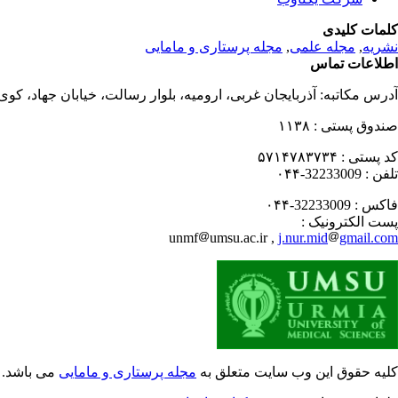
کلمات کلیدی
نشریه
,
مجله علمی
,
مجله پرستاری و مامایی
اطلاعات تماس
آدرس مکاتبه:
آذربایجان غربی، ارومیه، بلوار رسالت، خیابان جهاد، کو
صندوق پستی :
۱۱۳۸
کد پستی :
۵۷۱۴۷۸۳۷۳۴
تلفن :
32233009-۰۴۴
فاکس :
32233009-۰۴۴
پست الکترونیک :
unmf
umsu.ac.ir ,
j.nur.mid
gmail.com
کلیه حقوق این وب سایت متعلق به
مجله پرستاری و مامایی
می باشد.