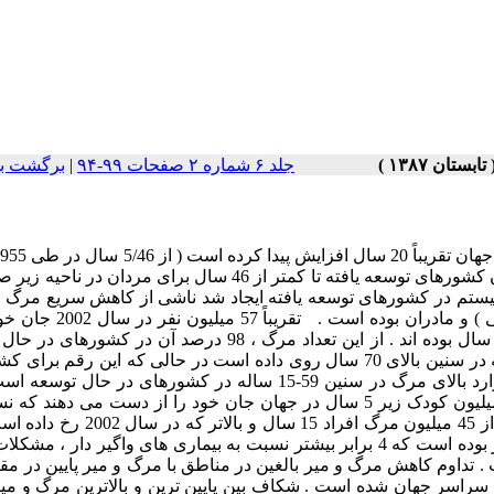
جلد ۶ شماره ۲ صفحات ۹۹-۹۴
|
برگشت به
به 5/62 سال در 2002 ) . سال 2002 امید به زندگی از 78 سال برای زنان کشورهای توسعه یافته تا کمتر از 46 سال برای مرد
 بیستم در کشورهای توسعه یافته ایجاد شد ناشی از کاهش سریع مرگ و
به خصوص در شیرخواران ( به علت بیماریهای عفونی در دوران کودکی ) و مادرا
دست دادند که 5/10 میلیون نفر آنان ( تقریباً 20 درصد ) کودکان زیر 5 سال بوده اند . از این تعداد مرگ ، 98 درصد آن
روی داده است . بیشتر از 60 درصد مرگ ها در کشورهای توسعه یافته در سنین بالای 70 سال روی داده است در حالی که این ر
در حال توسعه 30 درصد است . نکته کلیدی در این مقایسه ، وجود موارد بالای مرگ در سنین 59-15 ساله در کشورهای در 
مقدار در کشورهای توسعه یافته30 درصد است . تقریباً سالانه 5/10میلیون کودک زیر 5 سال در جهان جان خود را از دست می 
میلیون مورد یا نزدیک به 4 / 3 موارد به علت بیماری های غیر واگیر دار بوده است که 4 برابر بیشتر نسبت به بیماری های واگیر دار
 تداوم کاهش مرگ و میر بالغین در مناطق با مرگ و میر پایین در مقا
 سراسر جهان شده است . شکاف بین پایین ترین و بالاترین مرگ و میر