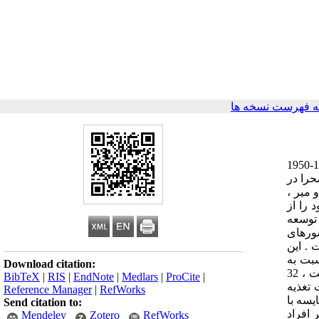
 فهرست نسخه ها
در طی 50 سال گذشته متوسط امید به زندگی در بدو تولد در سراسر جهان تقریباً 20 سال افزایش پیدا کرده است ( از 5/46 سال در طی 1955-1950
ان در ناحیه زیر صحرا در
 میر ،
ن بوده است . تقریباً 57 میلیون نفر در سال 2002 جان خود را از
 در کشورهای در حال توسعه
قم برای کشورهای
حال توسعه است . این
دهند که نسبت به
Download citation:
سال 1970 که این میزان 17 میلیون بوده است کاهش نشان می دهد . از 45 میلیون مرگ افراد 15 سال و بالاتر که در سال 2002 رخ داده است ، 32
BibTeX
|
RIS
|
EndNote
|
Medlars
|
ProCite
|
 ، مشکلات تغذیه
Reference Manager
|
RefWorks
یسه با
Send citation to:
 افراد
Mendeley
Zotero
RefWorks