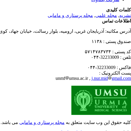
کلمات کلیدی
نشریه
,
مجله علمی
,
مجله پرستاری و مامایی
اطلاعات تماس
آدرس مکاتبه:
آذربایجان غربی، ارومیه، بلوار رسالت، خیابان جهاد، کو
صندوق پستی :
۱۱۳۸
کد پستی :
۵۷۱۴۷۸۳۷۳۴
تلفن :
32233009-۰۴۴
فاکس :
32233009-۰۴۴
پست الکترونیک :
unmf
umsu.ac.ir ,
j.nur.mid
gmail.com
کلیه حقوق این وب سایت متعلق به
مجله پرستاری و مامایی
می باشد.