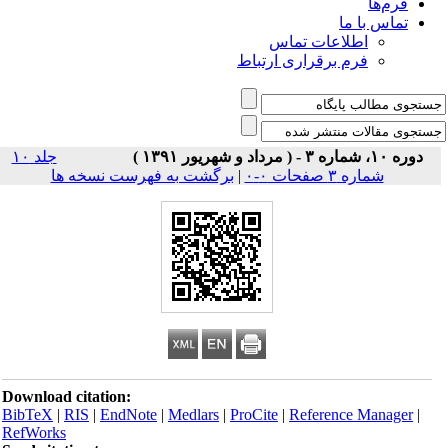
فرم‌ها
تماس با ما
اطلاعات تماس
فرم برقراری ارتباط
دوره ۱۰، شماره ۳ - ( مرداد و شهریور ۱۳۹۱ )
جلد ۱۰
شماره ۳ صفحات ۰-۰
|
برگشت به فهرست نسخه ها
Download citation:
BibTeX
|
RIS
|
EndNote
|
Medlars
|
ProCite
|
Reference Manager
|
RefWorks