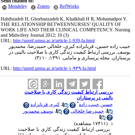
Send citation to:
Mendeley
Zotero
RefWorks
Habibzadeh H, Ghorbanzadeh K, Khalkhali H R, Mohamadpor Y.
THE RELATIONSHIP BETWEENNURSES’ QUALITY OF
WORK LIFE AND THEIR CLINICAL COMPETENCY. Nursing
and Midwifery Journal 2012; 10 (3)
URL:
http://unmf.umsu.ac.ir/article-1-939-fa.html
حبیب زاده حسین، قربانزاده کبری، خلخالی حمیدرضا، محمدپور
یوسف. بررسی ارتباط کیفیت زندگی کاری با صلاحیت بالینی در
پرستاران. مجله پرستاری و مامایی. ۱۳۹۱; ۱۰ (۳)
URL:
http://unmf.umsu.ac.ir/article-۱-۹۳۹-fa.html
بررسی ارتباط کیفیت زندگی کاری با صلاحیت
بالینی در پرستاران
*
حسین حبیب زاده
،
کبری قربانزاده
،
حمیدرضا خلخالی
،
یوسف محمدپور
:
(۱۷۴۱۱ مشاهده)
بررسی ارتباط کیفیت زندگی کاری با صلاحیت
بالینی در پرستاران دکتر حسین حبیب زاده [1]