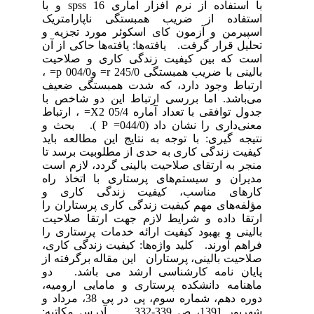
با استفاده از نرم افزار آماری spss 16 و با
استفاده از ضریب همبستگی ناپارامتریک
اسپیرمن و آزمون کای اسکوئر مورد تجزیه و
تحلیل قرار گرفت. یافته‌ها: یافته‌ها حاکی از آن
است که بین کیفیت زندگی کاری و صلاحیت
بالینی با ضریب همبستگی 245/0 r= و004/0 p= ،
ارتباط وجود دارد، که شدت همبستگی ضعیف
می‌باشد. اما بررسی ارتباط این دو شاخص با
جدول توافقی با تعداد آماره 05/4 X2= ، ارتباط
معنی‌داری را نشان داد (044/0= P ). بحث و
نتیجه گیری: با توجه به نتایج این مطالعه باید
کیفیت زندگی کاری به حدی از مطلوبیت برسد تا
منجر به ارتقای صلاحیت بالینی گردد، لازم است
مدیران و سیستم‌های پرستاری با اتخاذ راه
کارهای مناسب، کیفیت زندگی کاری و
مؤلفه‌های مهم کیفیت زندگی کاری پرستاران را
ارتقا داده و شرایط لازم جهت ارتقا صلاحیت
بالینی و بهبود کیفیت ارائه خدمات پرستاری را
فراهم آورند. کلید واژه‌ها: کیفیت زندگی کاری،
صلاحیت بالینی، پرستاران این مقاله برگرفته از
پایان نامه کارشناسی ارشد می باشد. دو
ماهنامه دانشکده پرستاری و مامایی ارومیه،
دوره دهم، شماره سوم، پی در پی 38، مرداد و
شهریور 1391، ص 339-332 آدرس مکاتبه: