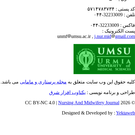
 پستی :
۵۷۱۴۷۸۳۷۳۴
فن :
32233009-۰۴۴
کس :
32233009-۰۴۴
ت الکترونیک :
unmf
umsu.ac.ir ,
j.nur.mid
gmail.c
یه حقوق این وب سایت متعلق به
مجله پرستاری و مامایی
می باشد.
احی و برنامه نویسی :
یکتاوب افزار شرق
Nursing And Midwifery Journal
© 202
Designed & Developed by :
Yektaw