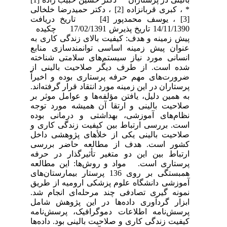
* ، کبری قربانزاده [2] ، دکتر حمیدرضا خلخالی
[3] ، یوسف محمدپور [4] تاریخ دریافت
14/11/1390 تاریخ پذیرش 17/02/1391 چکیده
پیش زمینه و هدف: کیفیت بالای زندگی کاری به
عنوان پیش زمینه اساسی توانمندسازی منابع
انسانی مورد نیاز سیستم‌های سلامتی شناخته
شده است. از طرف دیگر صلاحیت بالینی از
ضرورت‌های مهم حرفه پرستاری بوده و اخیراً
پرستاران در این زمینه مورد انتقاد قرار گرفته‌اند.
به همین دلیل، یافتن مؤلفه‌ها و عوامل موثر بر
صلاحیت بالینی و ارتقا آن همیشه مورد توجه
نظام‌های آموزشی، بهداشتی و درمانی بوده
است. بررسی ارتباط بین کیفیت زندگی کاری و
صلاحیت بالینی یکی از خلأهای پژوهشی داخل
کشور است. هدف از مطالعه حاضر بررسی
ارتباط بین این دو متغیر تأثیرگذار در حرفه
پرستاری است. مواد و روش‌ها: این مطالعه
همبستگی بر روی 136 پرستار بیمارستان‌های
آموزشی دانشگاه علوم پزشکی ارومیه از طریق
نمونه گیری تصادفی چند مرحله‌ای انجام شد.
ابزار گردآوری داده‌ها در این پژوهش شامل
پرسش‌نامه اطلاعات دموگرافیک، پرسش‌نامه
کیفیت زندگی کاری و صلاحیت بالینی بود. داده‌ها