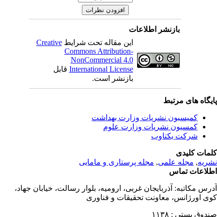
بازنشر اطلاعات
این مقاله تحت شرایط
Creative
Commons Attribution-
NonCommercial 4.0
International License
قابل
بازنشر است.
یگاه های مرتبط
کمیسیون نشریات وزارت بهداشت
کمسیون نشریات وزارت علوم
شرکت یکتاوب
مات کلیدی
ریه
,
مجله علمی
,
مجله پرستاری و مامایی
لاعات تماس
رس مکاتبه:
آذربایجان غربی، ارومیه، بلوار رسالت، خیابان جهاد،
ی اورژانس، معاونت تحقیقات و فناوری
دوق پستی :
۱۱۳۸