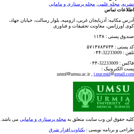
ریه
,
مجله علمی
,
مجله پرستاری و مامایی
لاعات تماس
رس مکاتبه:
آذربایجان غربی، ارومیه، بلوار رسالت، خیابان جهاد،
ی اورژانس، معاونت تحقیقات و فناوری
دوق پستی :
۱۱۳۸
 پستی :
۵۷۱۴۷۸۳۷۳۴
فن :
32233009-۰۴۴
کس :
32233009-۰۴۴
ت الکترونیک :
unmf
umsu.ac.ir ,
j.nur.mid
gmail.c
یه حقوق این وب سایت متعلق به
مجله پرستاری و مامایی
می باشد.
احی و برنامه نویسی :
یکتاوب افزار شرق