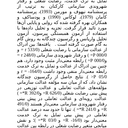
تمایل به ترک خدمت، رضایت شغلی و رفتار
شهروندی سازمانی کارکنان به ترتیب از
پرسشنامه نیهوف و مورمن (1993)، پرسشنامه
کامان (1979)، لوکاس (1990) و پودساکف و
همکاران بهره گرفته شده که روایی و پایایی آن‌ها
مورد تائید قرار گرفت. تجزیه و تحلیل داده‌ها با
استفاده از آزمون همبستگی پیرسون، آزمون
تحلیل واریانس و رگرسیون چندگانه به روش گام
به گام صورت گرفته است . یافته‌ها: بین ادراک
از عدالت سازمانی با رضایت شغلی (533/0 r = و
000/0 P= ) و رفتار شهروندی سازمانی (248/0 r =
و000/0 P= ) رابطه معنی‌دار مثبت وجود دارد، هم
چنین بین ادراک از عدالت و تمایل به ترک خدمت
رابطه معنی‌دار منفی وجود داشت (164/0- = r و
05/0 P< ). نتایج حاصل از رگرسیون چندگانه
نشان داد، که از میان سه مؤلفه عدالت سازمانی
مؤلفه‌های عدالت تعاملی و عدالت توزیعی در
پیش بینی رضایت شغلی (626/0 R= و392/0 R*= )
عدالت رویه‌ای و عدالت تعاملی در پیش بینی
رفتار شهروندی سازمانی معنی‌دار هستند (491/0
R= و 241/0 R*= ). تنها تا حدود سه درصد عدالت
تعاملی در پیش بینی تمایل به ترک خدمت
معنی‌دار بود (16/0- R= و 03/0 R*= )؛ و نقش
میانجی متغیر رضایت شغلی در رابطه بین عدالت