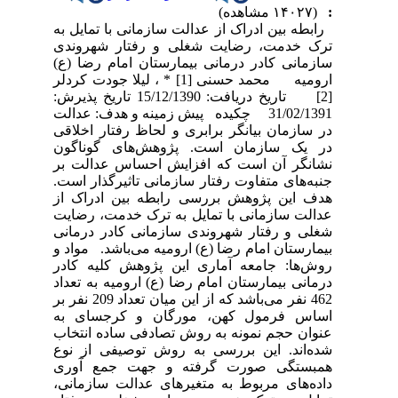
:
(۱۴۰۲۷ مشاهده)
رابطه بین ادراک از عدالت سازمانی با تمایل به
ترک خدمت، رضایت شغلی و رفتار شهروندی
سازمانی کادر درمانی بیمارستان امام رضا (ع)
ارومیه محمد حسنی [1] * ، لیلا جودت کردلر
[2] تاریخ دریافت: 15/12/1390 تاریخ پذیرش:
31/02/1391 چکیده پیش زمینه و هدف: عدالت
در سازمان بیانگر برابری و لحاظ رفتار اخلاقی
در یک سازمان است. پژوهش‌های گوناگون
نشانگر آن است که افزایش احساس عدالت بر
جنبه‌های متفاوت رفتار سازمانی تاثیرگذار است.
هدف این پژوهش بررسی رابطه بین ادراک از
عدالت سازمانی با تمایل به ترک خدمت، رضایت
شغلی و رفتار شهروندی سازمانی کادر درمانی
بیمارستان امام رضا (ع) ارومیه می‌باشد. مواد و
روش‌ها: جامعه آماری این پژوهش کلیه کادر
درمانی بیمارستان امام رضا (ع) ارومیه به تعداد
462 نفر می‌باشد که از این میان تعداد 209 نفر بر
اساس فرمول کهن، مورگان و کرجسای به
عنوان حجم نمونه به روش تصادفی ساده انتخاب
شده‌اند. این بررسی به روش توصیفی از نوع
همبستگی صورت گرفته و جهت جمع آوری
داده‌های مربوط به متغیرهای عدالت سازمانی،