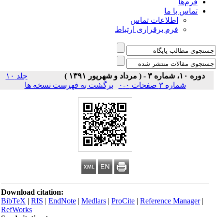
فرم‌ها
تماس با ما
اطلاعات تماس
فرم برقراری ارتباط
دوره ۱۰، شماره ۳ - ( مرداد و شهریور ۱۳۹۱ )
جلد ۱۰
شماره ۳ صفحات ۰-۰
|
برگشت به فهرست نسخه ها
Download citation:
BibTeX
|
RIS
|
EndNote
|
Medlars
|
ProCite
|
Reference Manager
|
RefWorks