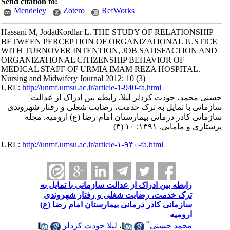
Send citation to:
Mendeley
Zotero
RefWorks
Hassani M, JodatKordlar L. THE STUDY OF RELATIONSHIP
BETWEEN PERCEPTION OF ORGANIZATIONAL JUSTICE
WITH TURNOVER INTENTION, JOB SATISFACTION AND
ORGANIZATIONAL CITIZENSHIP BEHAVIOR OF
MEDICAL STAFF OF URMIA IMAM REZA HOSPITAL.
Nursing and Midwifery Journal 2012; 10 (3)
URL:
http://unmf.umsu.ac.ir/article-1-940-fa.html
حسنی محمد، جودت کردلر لیلا. رابطه بین ادراک از عدالت
سازمانی با تمایل به ترک خدمت، رضایت شغلی و رفتار شهروندی
سازمانی کادر درمانی بیمارستان امام رضا (ع) ارومیه. مجله
پرستاری و مامایی. ۱۳۹۱; ۱۰ (۳)
URL:
http://unmf.umsu.ac.ir/article-۱-۹۴۰-fa.html
رابطه بین ادراک از عدالت سازمانی با تمایل به
ترک خدمت، رضایت شغلی و رفتار شهروندی
سازمانی کادر درمانی بیمارستان امام رضا (ع)
ارومیه
*
محمد حسنی
،
لیلا جودت کردلر