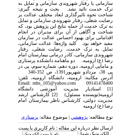
سازمانی با رفتار شهروندی سازمانی و تمایل به
ترک خدمت تائید نشد. بحث و نتیجه گیری:
شناخت نحوه تاثیرگذاری ابعاد مختلف عدالت بر
رضایت شغلی، رفتار شهروندی سازمانی و تمایل
به ترک خدمت از جمله نتایج این پژوهش بود، که
شناخت و آگاهی از آن برای مدیران در انجام
اقداماتی برای بهبود احساس عدالت در سازمان
مفید خواهد بود. کلید واژه‌ها: عدالت سازمانی،
تمایل به ترک خدمت، رضایت شغلی، رفتار
شهروندی سازمانی، کادر درمانی بیمارستان امام
رضا (ع) ارومیه. دو ماهنامه دانشکده پرستاری
و مامایی ارومیه، دوره دهم، شماره سوم، پی در
پی 38، مردادو شهریور1391، ص 352-340
آدرس مکاتبه: ارومیه، دانشگاه ارومیه، تلفن:
09141478400 Email: mhs_105@yahoo.com
[1] استادیار مدیریت آموزشی دانشگاه
ارومیه(نویسنده مسئول) [2] کارشناس ارشد
مدیریت دولتی، کارشناس ناظر بیمارستان امام
رضا (ع) ارومیه
نوع مطالعه:
پژوهشي
| موضوع مقاله:
پرستاری
ارسال نظر درباره این مقاله : نام کاربری یا پست
الکترونیک شما: