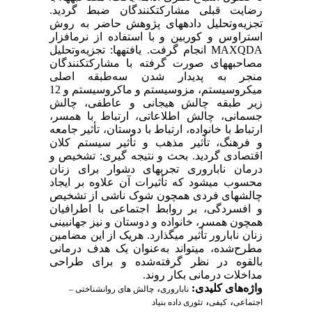
رضایت قبلی مشارکت­کنندگان ضبط گردید.
تجزیه‌وتحلیل داده­های پژوهش حاضر به روش
استراوس و کوربین و با استفاده از نرم­افزار
MAXQDA انجام گرفت. یافته­ها: تجزیه‌وتحلیل
مصاحبه­های صورت گرفته با مشارکت­کنندگان
منجر به پدیدار شدن سه‌طبقه اصلی
میکروسیستم، مزو­سیستم و ماکروسیستم و 12
زیر طبقه چالش هیجانی و عاطفی، چالش
جسمانی، چالش اطلاعاتی، ارتباط با همسر،
ارتباط با خانواده، ارتباط با دوستان، تأثیر جامعه
و فرهنگ، تأثیر مذهب و تأثیر سیستم کلان
اقتصادی گردید. بحث و نتیجه ­گیری: تشخیص و
درمان ناباروری تجربه­ای دشوار برای زنان
محسوب می­شود که تأثیرات آن علاوه بر ایجاد
چالش­های فردی همچون شوک ناشی از تشخیص
و افسردگی، بر روابط اجتماعی با اطرافیان
همچون همسر، خانواده و دوستان و نیز جهان­بینی
زنان نابارور تأثیر می­گذارد. هریک از این مضامین
مطرح‌شده، می­تواند به‌عنوان یک هدف درمانی
بالقوه در نظر گرفته‌شده و برای طراحی
مداخلات درمانی بکار روند.
واژه‌های کلیدی:
،
ناباروری
چالش ­های روان­شناختی –
،
،
اجتماعی
کیفی
تئوری داده ­بنیاد