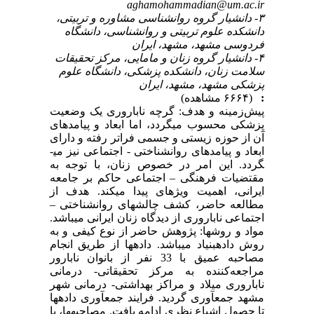
aghamohammadian@um.ac.ir
۳- دانشیار گروه روانشناسی مشاوره و تربیتی،
دانشکده علوم تربیتی و روانشناسی، دانشگاه
فردوسی مشهد، مشهد، ایران
۴- دانشیار گروه زنان و مامایی، مرکز تحقیقات
سلامت زنان، دانشکده پزشکی، دانشگاه علوم
پزشکی مشهد، مشهد، ایران
:
(۶۶۶۴ مشاهده)
پیش‌زمینه و هدف: گرچه ناباروری یک وضعیت
پزشکی محسوب می­گردد، اما ابعاد و پیامدهای
آن از حوزه زیستی و جسمی فراتر رفته و دارای
ابعاد و پیامدهای روان­شناختی - اجتماعی نیز می­
گردد. این امر در خصوص زنان، با توجه به
مقتضیات فرهنگی – اجتماعی حاکم بر جامعه
ایرانی، اهمیت ویژه­ای پیدا می­کند. هدف از
مطالعه حاضر، کشف چالش­های روان­شناختی –
اجتماعی ناباروری از دیدگاه زنان ایرانی می­باشد.
مواد و روش­ها: پژوهش حاضر از نوع کیفی و به
روش داده­بنیاد می­باشد. داده­ها از طریق انجام
مصاحبه عمیق با 33 نفر از بانوان نابارور
مراجعه‌کننده به مرکز تحقیقاتی- درمانی
ناباروری میلاد و مراکز بهداشتی- درمانی شهر
مشهد جمع­آوری گردید. فرایند جمع­آوری داده­ها
تا حصول اشباع نظری ادامه یافت. مصاحبه­ها، با