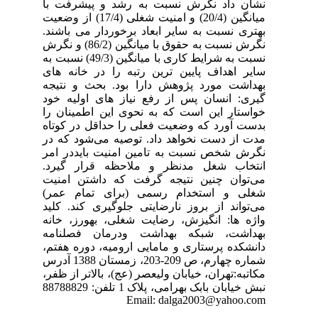
نشان داد نگرش نسبت به رشد و پیشرفت با
میانگین (20/4) و امنیت شغلی (17/4) از وضعیت
بهتری نسبت به سایر ابعاد برخوردار می باشند.
نگرش نسبت به حقوق با میانگین (86/2) و نگرش
نسبت به شرایط کاری با میانگین (49/3) نسبت به
سایر اهداف پایین ترین رتبه را در خانه‌ های
بهداشت‌ مورد پژوهش دارا بود. بحث و نتیجه
گیری: انسان پس از رفع نیاز های اولیه خود
خواستار این است که به نحوی این اطمینان را
بدست آورد که وضعیت فعلی را حداقل در کوتاه
مدت از دست نخواهد داد. توصیه می‌شود که در
نگرش شخص نسبت به تامین امنیت بایددر امر
انتخاب شغل مدنظر و ملاحظه قرار گیرد.
می‌توان چنین نتیجه گرفت که داشتن امنیت
شغلی و استخدام رسمی (برای تمام عمر)
می‌تواند از بروز نارضایتی جلوگیری کند. کلید
واژه ها: انگیزش، رضایت شغلی، بهورز، خانه
بهداشت، شبکه بهداشت ودرمان فصلنامه
دانشکده پرستاری و مامایی ارومیه، دوره هفتم،
شماره چهارم، ص 209-203، زمستان 1388 آدرس
مکاتبه:تهران، خیابان ولیعصر (عج)، بالاتر از ظفر،
نبش خیابان بابک بهرامی، پلاک 1 تلفن: 88788829
Email: dalga2003@yahoo.com