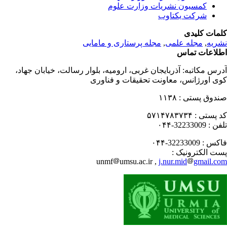
کمسیون نشریات وزارت علوم
شرکت یکتاوب
مات کلیدی
ریه
,
مجله علمی
,
مجله پرستاری و مامایی
لاعات تماس
رس مکاتبه:
آذربایجان غربی، ارومیه، بلوار رسالت، خیابان جهاد،
ی اورژانس، معاونت تحقیقات و فناوری
دوق پستی :
۱۱۳۸
 پستی :
۵۷۱۴۷۸۳۷۳۴
فن :
32233009-۰۴۴
کس :
32233009-۰۴۴
ت الکترونیک :
unmf
umsu.ac.ir ,
j.nur.mid
gmail.c