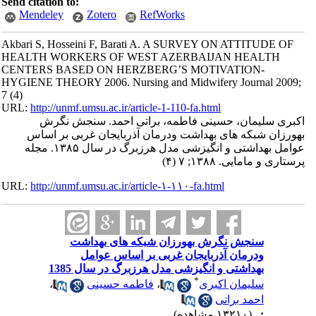
Send citation to:
Mendeley
Zotero
RefWorks
Akbari S, Hosseini F, Barati A. A SURVEY ON ATTITUDE OF
HEALTH WORKERS OF WEST AZERBAIJAN HEALTH
CENTERS BASED ON HERZBERG’S MOTIVATION-
HYGIENE THEORY 2006. Nursing and Midwifery Journal 2009;
7 (4)
URL:
http://unmf.umsu.ac.ir/article-1-110-fa.html
اکبری سلیمان، حسینی فاطمه، براتی احمد. سنجش نگرش
بهورزان شبکه های بهداشت ودرمان آذربایجان غربی بر اساس
عوامل بهداشتی و انگیزشی مدل هرزبرگ در سال ۱۳۸۵. مجله
پرستاری و مامایی. ۱۳۸۸; ۷ (۴)
URL:
http://unmf.umsu.ac.ir/article-۱-۱۱۰-fa.html
سنجش نگرش بهورزان شبکه های بهداشت
ودرمان آذربایجان غربی بر اساس عوامل
بهداشتی و انگیزشی مدل هرزبرگ در سال 1385
*
سلیمان اکبری
،
فاطمه حسینی
،
احمد براتی
:
(۱۳۲۱۰ مشاهده)