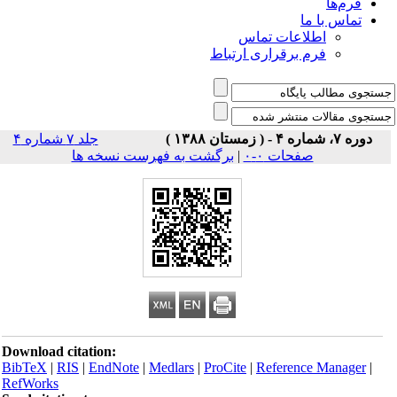
فرم‌ها
تماس با ما
اطلاعات تماس
فرم برقراری ارتباط
دوره ۷، شماره ۴ - ( زمستان ۱۳۸۸ )
جلد ۷ شماره ۴
صفحات ۰-۰
|
برگشت به فهرست نسخه ها
Download citation:
BibTeX
|
RIS
|
EndNote
|
Medlars
|
ProCite
|
Reference Manager
|
RefWorks