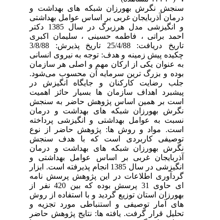
سنجش نگرش بهورزان شبکه های بهداشت و
درمان آذربایجان غربی بر اساس عوامل بهداشتی
و انگیزشی مدل هرزبرگ در سال 1385 دکتر
احمد براتی ، فاطمه حسینی ، سلیمان اکبری
تاریخ دریافت: 25/4/88 تاریخ پذیرش: 3/8/88
چکیده پیش زمینه و هدف: توجه به نیروی انسانی
به عنوان یکی از ارکان مهم و اصلی هر سازمان
بوده و بزرگ ترین سرمایه آن محسوب می‌شود.
جلب رضایت کارکنان و جایگاه انگیزش در
پیشبرد اهداف سازمان ها بسیار حائز اهمیت
است بر همین اساس پژوهش حاضر به سنجش
نگرش بهورزان شبکه‌ های بهداشت و درمان
نسبت به عوامل بهداشتی و انگیزشی پرداخته
است. مواد و روش ها: پژوهش حاضر از نوع
توصیفی کاربردی است که با هدف سنجش
نگرش بهورزان شبکه‌ های بهداشت و درمان
آذربایجان غربی بر اساس عوامل بهداشتی و
انگیزشی در سال 1385 انجام پذیرفته است. ابزار
گردآوری اطلاعات در این پژوهش پرسش نامه
ای حاوی 31 پرسش بوده که بین 420 نفر از
بهورزان استان توزیع گردید و با استفاده از روش
های آمار توصیفی و استنباطی مورد تجزیه و
تحلیل قرار گرفت. یافته‌ ها: نتایج پژوهش حاضر