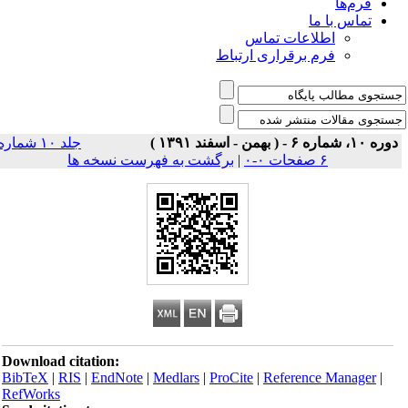
فرم‌ها
تماس با ما
اطلاعات تماس
فرم برقراری ارتباط
ره ۱۰، شماره ۶ - ( بهمن - اسفند ۱۳۹۱ )
جلد ۱۰ شماره
۶ صفحات ۰-۰
|
برگشت به فهرست نسخه ها
Download citation:
BibTeX
|
RIS
|
EndNote
|
Medlars
|
ProCite
|
Reference Manager
|
RefWorks