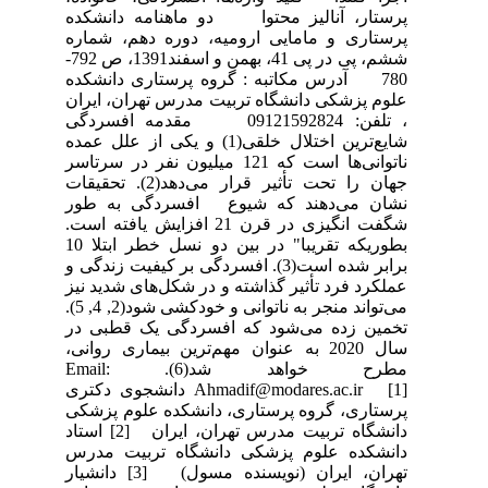
پرستار، آنالیز محتوا دو ماهنامه دانشکده
پرستاری و مامایی ارومیه، دوره دهم، شماره
ششم، پی در پی 41، بهمن و اسفند1391، ص 792-
780 آدرس مکاتبه : گروه پرستاری دانشکده
علوم پزشکی دانشگاه تربیت مدرس تهران، ایران
، تلفن: 09121592824 مقدمه افسردگی
شایع‌ترین اختلال خلقی(1) و یکی از علل عمده
ناتوانی‌ها است که 121 میلیون نفر در سرتاسر
جهان را تحت تأثیر قرار می‌دهد(2). تحقیقات
نشان می‌دهند که شیوع افسردگی به طور
شگفت انگیزی در قرن 21 افزایش یافته است.
بطوریکه تقریبا" در بین دو نسل خطر ابتلا 10
برابر شده است(3). افسردگی بر کیفیت زندگی و
عملکرد فرد تأثیر گذاشته و در شکل‌های شدید نیز
می‌تواند منجر به ناتوانی و خودکشی شود(2, 4, 5).
تخمین زده می‌شود که افسردگی یک قطبی در
سال 2020 به عنوان مهم‌ترین بیماری روانی،
مطرح خواهد شد(6). Email:
Ahmadif@modares.ac.ir [1] دانشجوی دکتری
پرستاری، گروه پرستاری، دانشکده علوم پزشکی
دانشگاه تربیت مدرس تهران، ایران [2] استاد
دانشکده علوم پزشکی دانشگاه تربیت مدرس
تهران، ایران (نویسنده مسول) [3] دانشیار