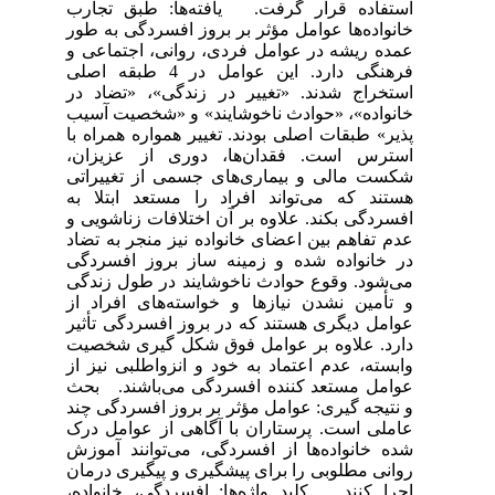
استفاده قرار گرفت. یافته‌ها: طبق تجارب
خانواده‌ها عوامل مؤثر بر بروز افسردگی به طور
عمده ریشه در عوامل فردی، روانی، اجتماعی و
فرهنگی دارد. این عوامل در 4 طبقه اصلی
استخراج شدند. «تغییر در زندگی»، «تضاد در
خانواده»، «حوادث ناخوشایند» و «شخصیت آسیب
پذیر» طبقات اصلی بودند. تغییر همواره همراه با
استرس است. فقدان‌ها، دوری از عزیزان،
شکست مالی و بیماری‌های جسمی از تغییراتی
هستند که می‌تواند افراد را مستعد ابتلا به
افسردگی بکند. علاوه بر آن اختلافات زناشویی و
عدم تفاهم بین اعضای خانواده نیز منجر به تضاد
در خانواده شده و زمینه ساز بروز افسردگی
می‌شود. وقوع حوادث ناخوشایند در طول زندگی
و تأمین نشدن نیازها و خواسته‌های افراد از
عوامل دیگری هستند که در بروز افسردگی تأثیر
دارد. علاوه بر عوامل فوق شکل گیری شخصیت
وابسته، عدم اعتماد به خود و انزواطلبی نیز از
عوامل مستعد کننده افسردگی می‌باشند. بحث
و نتیجه گیری: عوامل مؤثر بر بروز افسردگی چند
عاملی است. پرستاران با آگاهی از عوامل درک
شده خانواده‌ها از افسردگی، می‌توانند آموزش
روانی مطلوبی را برای پیشگیری و پیگیری درمان
اجرا کنند. کلید واژه‌ها: افسردگی، خانواده،