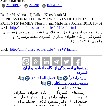
Send citation to:
Mendeley
Zotero
RefWorks
Radfar M, Ahmadi F, Fallahi Khoshknab M.
DEPRESSIONROOTS IN VIEWPOINTS OF DEPRESSED
PATIENTS’ FAMILY. Nursing and Midwifery Journal 2013; 10 (6)
URL:
http://unmf.umsu.ac.ir/article-1-1163-fa.html
رادفر مولود، احمدی فضل اله، فلاحی خشکناب مسعود. زمینه‌های
افسردگی از نگاه خانواده بیماران افسرده. مجله پرستاری و
مامایی. ۱۳۹۱; ۱۰ (۶)
URL:
http://unmf.umsu.ac.ir/article-۱-۱۱۶۳-fa.html
زمینه‌های افسردگی از نگاه خانواده بیماران
افسرده
*
مولود رادفر
،
فضل اله احمدی
،
مسعود فلاحی خشکناب
:
(۱۱۹۸۶ مشاهده)
زمینه‌های افسردگی از نگاه خانواده بیماران
افسرده مولود رادفر [1] ، دکتر فضل اله
احمدی [2] * ، دکتر مسعود فلاحی خشکناب [3]
تاریخ دریافت: 01/06/1391 تاریخ پذیرش: