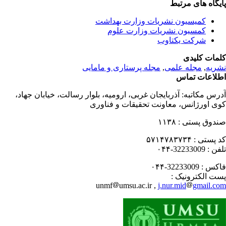
یگاه های مرتبط
کمیسیون نشریات وزارت بهداشت
کمسیون نشریات وزارت علوم
شرکت یکتاوب
مات کلیدی
ریه
,
مجله علمی
,
مجله پرستاری و مامایی
لاعات تماس
رس مکاتبه:
آذربایجان غربی، ارومیه، بلوار رسالت، خیابان جهاد،
ی اورژانس، معاونت تحقیقات و فناوری
دوق پستی :
۱۱۳۸
 پستی :
۵۷۱۴۷۸۳۷۳۴
فن :
32233009-۰۴۴
کس :
32233009-۰۴۴
ت الکترونیک :
unmf
umsu.ac.ir ,
j.nur.mid
gmail.c