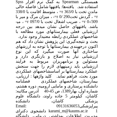
همبستگی Spearman به کمک نرم افزار Spss
استفاده شد. یافته‌ها: یافته­ها شامل: فاصله خالی
ماندن تخت با 363/0 r= ، متوسط اقامت با 338/0
r= ، گردش تخت290 /0 r=- ، میزان مرگ و میر با
309/-0 r= ، ضریب اشغال تخت با 097/0 r= ، می­
باشد. یافته­های حاصل نشان می­دهد بین درجه
ارزشیابی فعلی بیمارستان­های مورد مطالعه با
شاخص­های عملکردی رابطه معنی­دار وجود ندارد.
بحث و نتیجه‌گیری: این پژوهش نشان داد که هم
اکنون درجه­بندی بیمارستان­ها با توجه به ارزش­های
ساختاری آن­ها صورت می­گیرد که این نوع
ارزشیابی نیاز به اصلاح و بازنگری دارد و
مسئولین و برنامه­ریزان مربوط به فرآیند
ارزشیابی باید زمینه­های لازم را جهت سنجش
عملکرد بیمارستان­ها بر اساسشاخص­های عملکردی
مورد بحث، فراهم نماید. کلید واژه­ها : ارزیابی،
بیمارستان، شاخص­های عملکردی فصلنامه
دانشکده پرستاری و مامایی ارومیه، دوره هشتم،
شماره اول، بهار1389، ص 45-40 آدرس مکاتبه:
کاشان، کیلومتر 5 جاده راوند، دانشگاه علوم
پزشکی کاشان، دانشکده
پیراپزشکی09131636053 Email:
karami_m@kaums.ac.ir 1 دانشجوی دکترای
مدیریت اطلاعات بهداشتی درمانی، دانشگاه