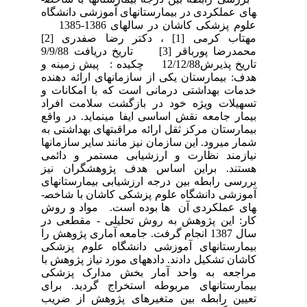
های عملکردی در بیمارستان­های آموزشی دانشگاه
علوم پزشکی کاشان در سال­های 1386-1385
مهتاب کرمی [1] ، دکتر رضا صفدری [2]
محمدرضا پورباقر [3] تاریخ دریافت 9/9/88
تاریخ پذیرش12/12/88 چکیده : پیش زمینه و
هدف: بیمارستان یکی از سازمان­های ارائه دهنده
خدمات بهداشتی درمانی است که با امکانات و
تسهیلات ویژه خود در بازگشت سلامت افراد
بیمار جامعه نقش اساسی ایفا می­نماید. در واقع
بیمارستان مرکز ثقل ارائه مراقبت­های بهداشتی به
شمار می­رود. این سازمان نیز مانند سایر سازمان­ها
نیازمند نظارت و ارزشیابی مستمر و دائمی
هستند. براین اساس هدف پژوهش­گران نیز
بررسی رابطه بین درجه ارزشیابی بیمارستان­های
آموزشی دانشگاه علوم پزشکی کاشان با شاخص­
های عملکردی آن ­ ها بوده است. مواد و روش
کار: این پژوهش به روش تحلیلی - مقطعی در
سال 1387 انجام گرفت. جامعه آماری پژوهش را
بیمارستان­های آموزشی دانشگاه علوم پزشکی
کاشان تشکیل دادند. داده­های مورد نیاز پژوهش با
مراجعه به واحد آمار بخش مدارک پزشکی
بیمارستان­های مربوطه استخراج گردید. برای
تعیین رابطه بین متغیر­های پژوهش از ضریب