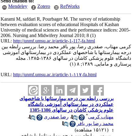
Send citation to:
Mendeley
Zotero
RefWorks
Karami M, safdari R, Pourbager M. The survey of relationship
between evaluation scores of educational Hospitals of Kashan
University of medical sciences and their performance indices: 2005-
2006. Nursing and Midwifery Journal 2010; 8 (1)
URL:
http://unmf.umsu.ac.ir/article-1-117-fa.html
کرمی مهتاب، صفدری رضا، پور باقر محمد رضا. بررسی رابطه بین
درجه بیمارستان­ها با شاخص­های عملکردی در بیمارستان­های آموزشی
دانشگاه علوم پزشکی کاشان در سال­های ۱۳۸۶-۱۳۸۵. مجله
پرستاری و مامایی. ۱۳۸۹; ۸ (۱)
URL:
http://unmf.umsu.ac.ir/article-۱-۱۱۷-fa.html
بررسی رابطه بین درجه بیمارستان­ها با شاخص­های
عملکردی در بیمارستان­های آموزشی دانشگاه
علوم پزشکی کاشان در سال­های 1386-1385
*
مهتاب کرمی
،
رضا صفدری
،
محمد رضا پور باقر
:
(۱۵۱۲۱ مشاهده)
بررسی رابطه بین درجه بیمارستان­ها با شاخص­