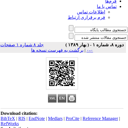
فرم‌ها
تماس با ما
اطلاعات تماس
فرم برقراری ارتباط
دوره ۸، شماره ۱ - ( بهار ۱۳۸۹ )
جلد ۸ شماره ۱ صفحات
۰-۰
|
برگشت به فهرست نسخه ها
Download citation:
BibTeX
|
RIS
|
EndNote
|
Medlars
|
ProCite
|
Reference Manager
|
RefWorks