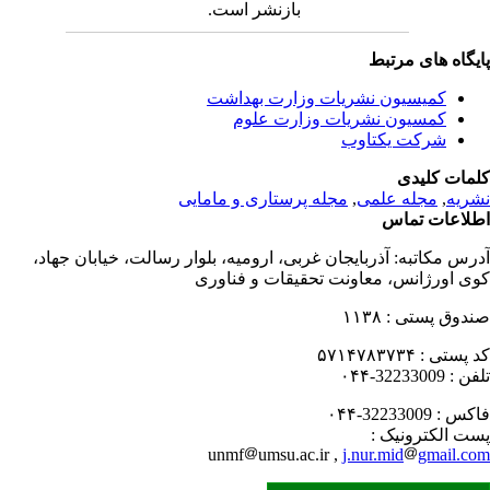
بازنشر است.
یگاه های مرتبط
کمیسیون نشریات وزارت بهداشت
کمسیون نشریات وزارت علوم
شرکت یکتاوب
مات کلیدی
ریه
,
مجله علمی
,
مجله پرستاری و مامایی
لاعات تماس
رس مکاتبه:
آذربایجان غربی، ارومیه، بلوار رسالت، خیابان جهاد،
ی اورژانس، معاونت تحقیقات و فناوری
دوق پستی :
۱۱۳۸
 پستی :
۵۷۱۴۷۸۳۷۳۴
فن :
32233009-۰۴۴
کس :
32233009-۰۴۴
ت الکترونیک :
unmf
umsu.ac.ir ,
j.nur.mid
gmail.c