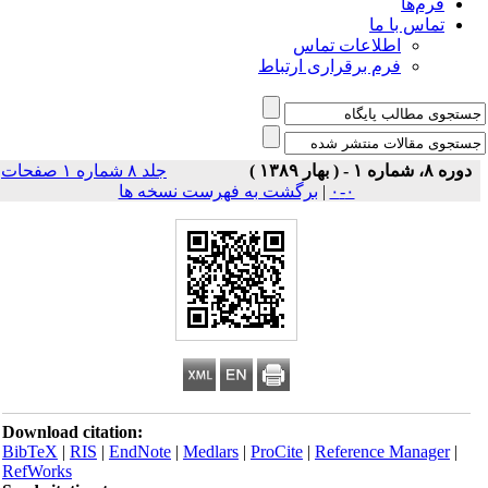
فرم‌ها
تماس با ما
اطلاعات تماس
فرم برقراری ارتباط
دوره ۸، شماره ۱ - ( بهار ۱۳۸۹ )
جلد ۸ شماره ۱ صفحات
۰-۰
|
برگشت به فهرست نسخه ها
Download citation:
BibTeX
|
RIS
|
EndNote
|
Medlars
|
ProCite
|
Reference Manager
|
RefWorks