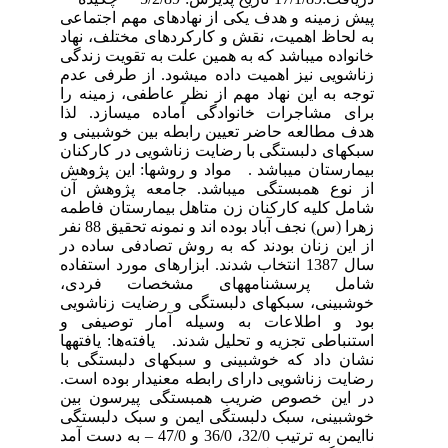
پیش زمینه و هدف یکی از نهادهای مهم اجتماعی
به لحاظ اهمیت، نقش و کارکردهای مختلف، نهاد
خانواده می­باشد که به همین علت به تقویت زندگی
زناشویی نیز اهمیت داده می­شود. از طرفی عدم
توجه به این نهاد مهم از نظر عاطفی، زمینه را
برای مشاجرات خانوادگی آماده می­سازد. لذا
هدف مطالعه حاضر تعیین رابطه بین خوشبینی و
سبک­های دلبستگی با رضایت زناشویی در کارکنان
بیمارستان می­باشد . مواد و روش­ها: این پژوهش
از نوع همبستگی می­باشد. جامعه پژوهش آن
شامل کلیه کارکنان زن متاهل بیمارستان فاطمه
زهرا (س) نجف آباد بوده اند و نمونه تحقیق 88 نفر
از این زنان بودند که به روش تصادفی ساده در
سال 1387 انتخاب شدند. ابزارهای مورد استفاده
شامل پرسش­نامه­های مشخصات فردی،
خوشبینی، سبک­های دلبستگی و رضایت زناشویی
بود و اطلاعات به وسیله آمار توصیفی و
استنباطی تجزیه و تحلیل شدند. یافته‌ها: یافته­ها
نشان داد که خوشبینی و سبک­های دلبستگی با
رضایت زناشویی دارای رابطه معنی­دار بوده است.
در این خصوص ضریب همبستگی پیرسون بین
خوشبینی، سبک دلبستگی ایمن و سبک دلبستگی
ناایمن به ترتیب 32/0، 36/0 و 47/0 – به دست آمد