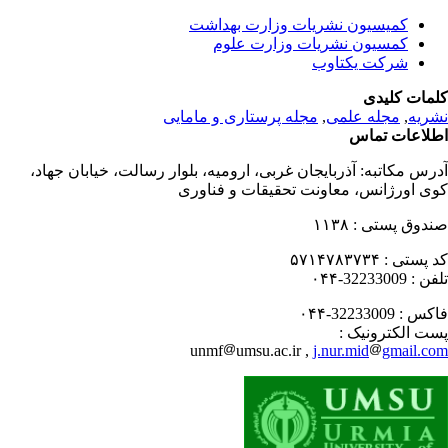
کمیسیون نشریات وزارت بهداشت
کمسیون نشریات وزارت علوم
شرکت یکتاوب
مات کلیدی
ریه
,
مجله علمی
,
مجله پرستاری و مامایی
لاعات تماس
رس مکاتبه:
آذربایجان غربی، ارومیه، بلوار رسالت، خیابان جهاد،
ی اورژانس، معاونت تحقیقات و فناوری
دوق پستی :
۱۱۳۸
 پستی :
۵۷۱۴۷۸۳۷۳۴
فن :
32233009-۰۴۴
کس :
32233009-۰۴۴
ت الکترونیک :
unmf
umsu.ac.ir ,
j.nur.mid
gmail.c