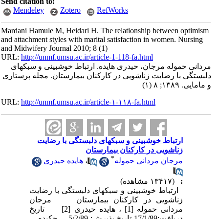
Send citation to:
Mendeley
Zotero
RefWorks
Mardani Hamule M, Heidari H. The relationship between optimism
and attachment styles with marital satisfaction in women. Nursing
and Midwifery Journal 2010; 8 (1)
URL:
http://unmf.umsu.ac.ir/article-1-118-fa.html
مردانی حموله مرجان، حیدری هایده. ارتباط خوشبینی و سبک­های
دلبستگی با رضایت زناشویی در کارکنان بیمارستان. مجله پرستاری
و مامایی. ۱۳۸۹; ۸ (۱)
URL:
http://unmf.umsu.ac.ir/article-۱-۱۱۸-fa.html
ارتباط خوشبینی و سبک­های دلبستگی با رضایت
زناشویی در کارکنان بیمارستان
*
مرجان مردانی حموله
،
هایده حیدری
:
(۱۳۴۱۷ مشاهده)
ارتباط خوشبینی و سبک­های دلبستگی با رضایت
زناشویی در کارکنان بیمارستان مرجان
مردانی حموله [1] ، هایده حیدری [2] تاریخ
دریافت:17/1/89 تاریخ پذیرش: 5/2/89 چکیده