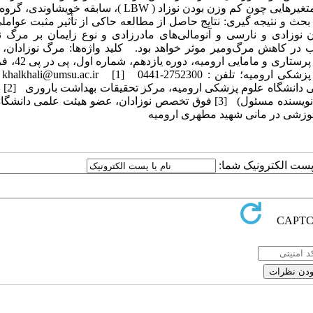
و افزایش تعداد بارداری باعث کاهش شانس فوت نوزادان شده است. متغیرهایی چون کم وزن بودن نوزاد ( LBW )، سا
بحث و نتیجه گیری: نتایج حاصل از مطالعه حاکی از تأثیر مثبت عوام
 نوزادی و نارسی و آنومالی‌های مادرزادی و نوع زایمان بر مرگ ن
 در کاهش مرگ‌ومیر موثر خواهد بود. کلید واژه‌ها: مرگ نوزادان،
نوزادی، اقدامات درمانی، بخش مراقبت‌های وی
1392، ص 71-64 آدرس مکاتبه: دانشکده بهداشت دانشگاه علوم پزشکی ارومیه؛ تلفن : 2752300-0441 c.ir [1
کارشناسی ارشد مامایی، عض
آمار حیاتی، استادیار عضو هیئت علمی دانشگاه علوم پزشکی ارومیه (نویسنده مسئول) [3] فوق تخصص نوزادان، عضو هیئت عل
ا پست الکترونیک شما: