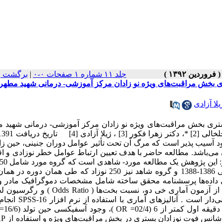
جلد ۱۱ شماره ۱ صفحات ۰-۰
|
برگشت ب
ری بخش مراقبت‌های ویژه نو زادان مرکز آموزشی- درمانی شهید مطه
یلا آزادی
ستری بخش مراقبت‌های ویژه نو زادان مرکز آموزشی- درمانی شهید 
ارومیه: مطالعه مورد- شاهدی حمیده محدثی [1] ، دکتر 
وزاد یک موجود آسیب پذیر است که مرگ آن تحت تأثیر عوامل دوران جنینی، حین ز
 می‌باشد. مطالعه حاضر با هدف تعیین ارتباط عوامل خطر نوزادی و ا
فوت شده بستری در بخش مراقبت‌های ویژه نوزادان طی دوره زمانی 1386-1388 و گروه شاهد نیز 250 نوزاد که طی ه
وری داده‌ها پرسشنامه محقق ساخته شامل مشخصات دموگرافیک مادر و 
علل بستری، اقدامات درمانی و عوارض ناشی از آن و علل فوت بود. از آزمون آماری خی دو، نسبت ب
برای بررسی چگونگی ارتباط متغیرها استفاده گردید که 05/0 P< م
داشتن HMD (08/4= OR )، وج