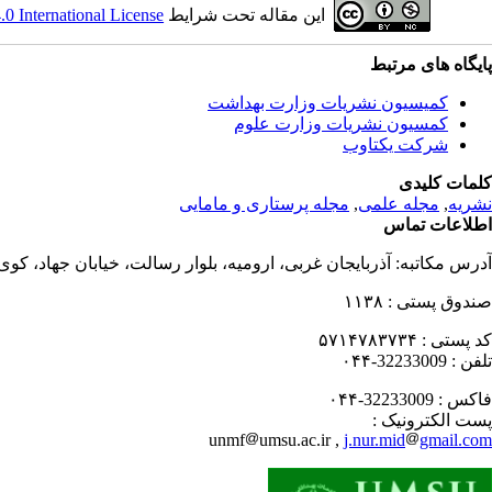
این مقاله تحت شرایط
 International License
پایگاه های مرتبط
کمیسیون نشریات وزارت بهداشت
کمسیون نشریات وزارت علوم
شرکت یکتاوب
کلمات کلیدی
نشریه
,
مجله علمی
,
مجله پرستاری و مامایی
اطلاعات تماس
آدرس مکاتبه:
آذربایجان غربی، ارومیه، بلوار رسالت، خیابان جهاد، کو
صندوق پستی :
۱۱۳۸
کد پستی :
۵۷۱۴۷۸۳۷۳۴
تلفن :
32233009-۰۴۴
فاکس :
32233009-۰۴۴
پست الکترونیک :
unmf
umsu.ac.ir ,
j.nur.mid
gmail.com