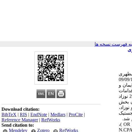
ه فهرست نسخه ها
ری
مطهری
حمیدرضا خلخالی [2] *، دکتر زهرا فکور [3] ، ژیلا آزادی [4] تاریخ دریافت 09/09/1391
ایمان و
قدامات
درمانی موثر با مرگ نوزادان طراحی و اجرا گردید . مواد و روش کار: این پژوهش یک مطالعه مورد- شاهدی است که گروه مورد شامل 250 نوزاد
مان دوره در همان بخش
نوزاد،
Download citation:
خت‌ها ( Odds Ratio ) و رگرسیون لجستیک
BibTeX
|
RIS
|
EndNote
|
Medlars
|
ProCite
|
عنی‌دار است . آنالیزهای آماری با استفاده از نرم افزار SPSS-16 انجام شد.
Reference Manager
|
RefWorks
یافته‌ها: نتایج مدل رگرسیون لجستیک به روش پیشرو نشان داد آپگار دقیقه اول کمتر از 6 (02/4= OR )، وجود آسفیکسی حین تولد (16/6= OR )،
Send citation to:
ود سپسیس (42/6= OR ) باعث افزایش شانس فوت نوزادان بستری در بخش مراقبت‌های ویژه و استفاده از N.CPAP
Mendeley
Zotero
RefWorks