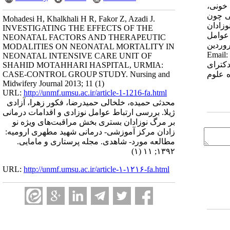
بقه خویشاوندی، گروه خونی،
لی چون
Mohadesi H, Khalkhali H R, Fakor Z, Azadi J.
وزادان
INVESTIGATING THE EFFECTS OF THE
 عوامل
NEONATAL FACTORS AND THERAPEUTIC
ژه ماهنامه دانشکده پرستاری و مامایی ارومیه، دوره یازدهم، شماره اول، پی در پی 42، فروردین
MODALITIES ON NEONATAL MORTALITY IN
Email: khalkhali@umsu.a]
NEONATAL INTENSIVE CARE UNIT OF
و هیئت علمی دانشکده پرستاری و مامایی دانشگاه علوم پزشکی ارومیه، مرکز تحقیقات بهداشت باروری [2] دکترای
SHAHID MOTAHHARI HASPITAL, URMIA:
می دانشگاه علوم
CASE-CONTROL GROUP STUDY. Nursing and
Midwifery Journal 2013; 11 (1)
URL:
http://unmf.umsu.ac.ir/article-1-1216-fa.html
محدثی حمیده، خلخالی حمیدرضا، فکور زهرا، آزادی
ژیلا. بررسی ارتباط عوامل نوزادی و اقدامات درمانی
بر مرگ نوزادان بستری بخش مراقبت‌های ویژه نو
زادان مرکز آموزشی- درمانی شهید مطهری ارومیه:
مطالعه مورد- شاهدی. مجله پرستاری و مامایی.
۱۳۹۲; ۱۱ (۱)
URL:
http://unmf.umsu.ac.ir/article-۱-۱۲۱۶-fa.html