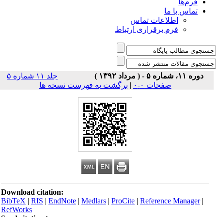
فرم‌ها
تماس با ما
اطلاعات تماس
فرم برقراری ارتباط
دوره ۱۱، شماره ۵ - ( مرداد ۱۳۹۲ )
جلد ۱۱ شماره ۵
صفحات ۰-۰
|
برگشت به فهرست نسخه ها
Download citation:
BibTeX
|
RIS
|
EndNote
|
Medlars
|
ProCite
|
Reference Manager
|
RefWorks