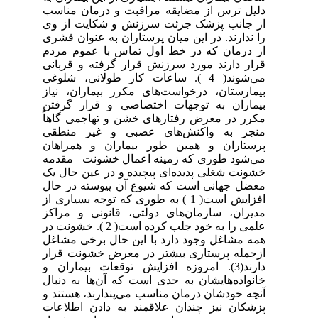
دلیل ترس از مضایقه مراقبت و درمان مناسب
از جانب پزشک جرئت سرزنش و شکایت از وی
را ندارند. در این میان پرستاران به عنوان قشری
از درمان که در خط اول تماس با عموم مردم
قرار دارند مورد سرزنش قرار گرفته و قربانی
می‌شوند( 4 ). ساعات کار طولانی، شلوغی
بیمارستان، درخواست‌های مکرر بیماران، نیاز
بیماران به توجهات اختصاصی و قرار گرفتن
مکرر در معرض رفتارهای خشن و تهاجمی گاهاً
منجر به واکنش‌های عصبی و غیر منطقی
پرستاران و همین طور بیماران و همراهان
می‌شود طوری که زمینه اعمال خشونت مقدمه
خشونت شغلی پدیده‌ای پیچیده و در عین حال یک
معضل جهانی است که شیوع آن پیوسته در حال
افزایش است( 1 ) به طوری که توجه بسیاری از
مدیران، سازمان‌های دولتی، قانونی و مراکز
علمی را به خود جلب کرده است( 2 ). خشونت در
همه مشاغل وجود دارد با این حال برخی مشاغل
ازجمله پرستاری بیشتر در معرض خشونت قرار
دارند(3). امروزه افزایش توقعات بیماران و
خانواده‌هایشان به حدی است که آن‌ها به دنبال
آنچه خودشان درمان مناسب می‌پندارند، هستند و
پزشکان نیز چندان علاقمند به دادن اطلاعات