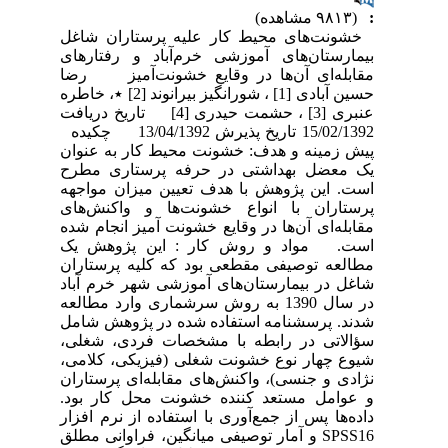
:
(۹۸۱۳ مشاهده)
خشونت‌های محیط کار علیه پرستاران شاغل
بیمارستان‌های آموزشی خرم‌آباد و رفتارهای
مقابله‌ای آن‌ها در وقایع خشونت‌آمیز رضا
حسین آبادی [1] ، شورانگیز بیرانوند [2] ٭، خاطره
عنبری [3] ، حشمت حیدری [4] تاریخ دریافت
15/02/1392 تاریخ پذیرش 13/04/1392 چکیده
پیش زمینه و هدف: خشونت محیط کار به عنوان
یک معضل بهداشتی در حرفه پرستاری مطرح
است. این پژوهش با هدف تعیین میزان مواجهه
پرستاران با انواع خشونت‌ها و واکنش‌های
مقابله‌ای آن‌ها در وقایع خشونت آمیز انجام شده
است. مواد و روش کار : این پژوهش یک
مطالعه توصیفی مقطعی بود که کلیه پرستاران
شاغل در بیمارستان‌های آموزشی شهر خرم آباد
در سال 1390 به روش سرشماری وارد مطالعه
شدند. پرسشنامه استفاده شده در پژوهش شامل
سؤالاتی در رابطه با مشخصات فردی، شغلی،
شیوع چهار نوع خشونت شغلی (فیزیکی، کلامی،
نژادی و جنسی)، واکنش‌های مقابله‌ای پرستاران
و عوامل مستعد کننده خشونت محل کار بود.
داده‌ها پس از جمع‌آوری با استفاده از نرم افزار
SPSS16 و آمار توصیفی میانگین، فراوانی مطلق