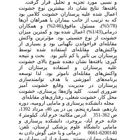
و نسبی مورد تجزیه و تحلیل قرار گرفت.
یافته‌ها: نتایج نشان داد بیشترین نوع خشونت
اعمال شده علیه پرستاران خشونت کلامی بود
که به ترتیب از جانب بیماران یا همراهان آن‌ها
(5/78%)، مسئول مافوق(2/46%) و همکاران
درمانی(1/43%) اعمال شده بود و کمترین میزان
خشونت از نوع جنسیتی بود. مؤثرترین واکنش
مقابله‌ای فراخواندن نگهبانی بود و بسیاری از
واکنش‌های مقابله‌ای استفاده شده توسط
پرستاران بی تأثیر یا کم تأثیر بود. بحث و نتیجه
گیری: یافته‌ها نشان دهنده شیوع بالای خشونت
علیه پرستاران و استفاده پرستاران از
واکنش‌های مقابله‌ای ناموثر بود. لذا توسعه
برنامه‌های آموزشی با هدف توانمندسازی
پرستاران در مدیریت وقایع خشونت آمیز
ضروری است. کلید واژه‌ها: پرستاری، خشونت
محل کار، خشونت شغلی، رفتاری‌های مقابله‌ای
مجله دانشکده پرستاری و مامایی ارومیه، دوره
یازدهم، شماره پنجم، پی در پی 46، مرداد 1392،
ص 362-351 آدرس مکاتبه: خرم آباد، کیلومتر 4
جاده خرم آباد- بروجرد، دانشکده پرستاری و
مامایی دانشگاه علوم پزشکی لرستان، تلفن:
6200140-0661 درمانی و یا حتی گوش دادن به
سخنان بیماران نیستند . بسیاری از این بیماران به