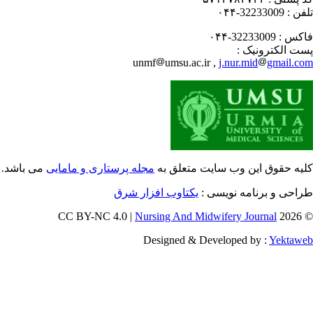
فن :
32233009-۰۴۴
کس :
32233009-۰۴۴
ت الکترونیک :
unmf
umsu.ac.ir ,
j.nur.mid
gmail.c
یه حقوق این وب سایت متعلق به
مجله پرستاری و مامایی
می باشد.
احی و برنامه نویسی :
یکتاوب افزار شرق
Nursing And Midwifery Journal
© 202
Designed & Developed by :
Yektaw