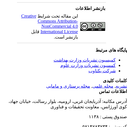
بازنشر اطلاعات
این مقاله تحت شرایط
Creative
Commons Attribution-
NonCommercial 4.0
International License
قابل
بازنشر است.
یگاه های مرتبط
کمیسیون نشریات وزارت بهداشت
کمسیون نشریات وزارت علوم
شرکت یکتاوب
مات کلیدی
ریه
,
مجله علمی
,
مجله پرستاری و مامایی
لاعات تماس
رس مکاتبه:
آذربایجان غربی، ارومیه، بلوار رسالت، خیابان جهاد،
ی اورژانس، معاونت تحقیقات و فناوری
دوق پستی :
۱۱۳۸
 پستی :
۵۷۱۴۷۸۳۷۳۴