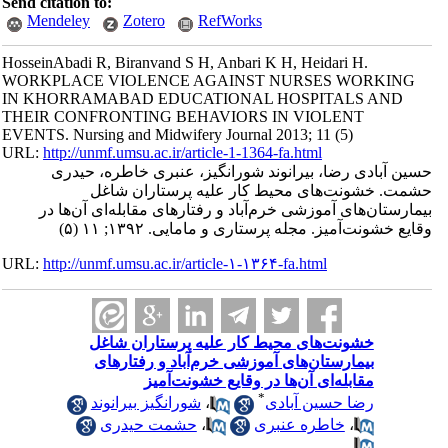
Send citation to:
Mendeley
Zotero
RefWorks
HosseinAbadi R, Biranvand S H, Anbari K H, Heidari H.
WORKPLACE VIOLENCE AGAINST NURSES WORKING
IN KHORRAMABAD EDUCATIONAL HOSPITALS AND
THEIR CONFRONTING BEHAVIORS IN VIOLENT
EVENTS. Nursing and Midwifery Journal 2013; 11 (5)
URL:
http://unmf.umsu.ac.ir/article-1-1364-fa.html
حسین آبادی رضا، بیرانوند شورانگیز، عنبری خاطره، حیدری
حشمت. خشونت‌های محیط کار علیه پرستاران شاغل
بیمارستان‌های آموزشی خرم‌آباد و رفتارهای مقابله‌ای آن‌ها در
وقایع خشونت‌آمیز. مجله پرستاری و مامایی. ۱۳۹۲; ۱۱ (۵)
URL:
http://unmf.umsu.ac.ir/article-۱-۱۳۶۴-fa.html
خشونت‌های محیط کار علیه پرستاران شاغل
بیمارستان‌های آموزشی خرم‌آباد و رفتارهای
مقابله‌ای آن‌ها در وقایع خشونت‌آمیز
*
رضا حسین آبادی
،
شورانگیز بیرانوند
،
خاطره عنبری
،
حشمت حیدری