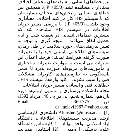
بین خطاهای انسانی و شیفت‌های مختلف اختلاف
معناداری مشاهده نشد (05/0< P ). همچنین بین
خطاهای انسانی و بخش‌های مختلف بیمارستان
که با سیستم HIS کار می‌کنند اختلاف معناداری
وجود داشت (05/0> P ). با بررسی مسیر جریان
اطلاعات در سیستم HIS مشاهده شد که
بیشترین خطاهای انسانی در شیفت شب و ایام
تعطیل اتفاق می‌افتد. نتیجه گیری: با توجه به
تغییر نیازمندی‌های حوزه سلامت در طی زمان،
سیستم‌های اطلاعاتی بایستی خود را با تغییرات
صورت گرفته هم‌راستا نمایند؛ هرچند اعمال این
تغییرات می‌بایست به موازات تغییرات ساختاری
و مأموریت‌های مربوطه صورت پذیرد تا ضمن
پاسخگویی به نیازمندی‌های کاربران مشکلات
فنی را سبب نشوند. کلید واژه‌ها: سیستم HIS ،
خطاهای فنی و انسانی، مسیر جریان اطلاعات
مجله دانشکده پرستاری و مامایی ارومیه، دوره
یازدهم، شماره پنجم، پی در پی 46، مرداد 1392،
ص 375-369 Email:
dr_molavi1967@yahoo.com,
Alirashidi@umsu.ac.ir [1] دانشجوی کارشناسی
ارشد مدیریت سیستم‌های اطلاعاتی، دانشگاه
آزاد اسلامی، واحد مهاباد 1 کارشناس دانشگاه
علوم پزشکی ارومیه [2] استادیار مدیریت