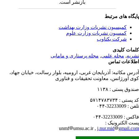
بازنشر است.
یگاه های مرتبط
کمیسیون نشریات وزارت بهداشت
کمسیون نشریات وزارت علوم
شرکت یکتاوب
مات کلیدی
ریه
,
مجله علمی
,
مجله پرستاری و مامایی
لاعات تماس
رس مکاتبه:
آذربایجان غربی، ارومیه، بلوار رسالت، خیابان جهاد،
ی اورژانس، معاونت تحقیقات و فناوری
دوق پستی :
۱۱۳۸
 پستی :
۵۷۱۴۷۸۳۷۳۴
فن :
32233009-۰۴۴
کس :
32233009-۰۴۴
ت الکترونیک :
unmf
umsu.ac.ir ,
j.nur.mid
gmail.c