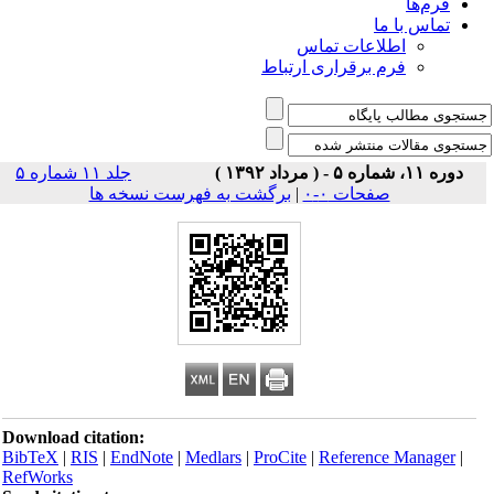
فرم‌ها
تماس با ما
اطلاعات تماس
فرم برقراری ارتباط
دوره ۱۱، شماره ۵ - ( مرداد ۱۳۹۲ )
جلد ۱۱ شماره ۵
صفحات ۰-۰
|
برگشت به فهرست نسخه ها
Download citation:
BibTeX
|
RIS
|
EndNote
|
Medlars
|
ProCite
|
Reference Manager
|
RefWorks