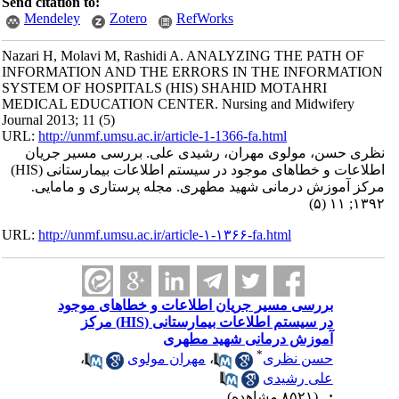
Send citation to:
Mendeley
Zotero
RefWorks
Nazari H, Molavi M, Rashidi A. ANALYZING THE PATH OF
INFORMATION AND THE ERRORS IN THE INFORMATION
SYSTEM OF HOSPITALS (HIS) SHAHID MOTAHRI
MEDICAL EDUCATION CENTER. Nursing and Midwifery
Journal 2013; 11 (5)
URL:
http://unmf.umsu.ac.ir/article-1-1366-fa.html
نظری حسن، مولوی مهران، رشیدی علی. بررسی مسیر جریان
اطلاعات و خطاهای موجود در سیستم اطلاعات بیمارستانی (HIS)
مرکز آموزش درمانی شهید مطهری. مجله پرستاری و مامایی.
۱۳۹۲; ۱۱ (۵)
URL:
http://unmf.umsu.ac.ir/article-۱-۱۳۶۶-fa.html
بررسی مسیر جریان اطلاعات و خطاهای موجود
در سیستم اطلاعات بیمارستانی (HIS) مرکز
آموزش درمانی شهید مطهری
*
حسن نظری
،
مهران مولوی
،
علی رشیدی
:
(۸۵۲۱ مشاهده)