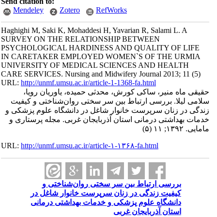
Send citation to:
Mendeley
Zotero
RefWorks
Haghighi M, Saki K, Mohaddesi H, Yavarian R, Salami L. A
SURVEY ON THE RELATIONSHIP BETWEEN
PSYCHOLOGICAL HARDINESS AND QUALITY OF LIFE
IN CARETAKER EMPLOYED WOMEN`S OF THE URMIA
UNIVERSITY OF MEDICAL SCIENCES AND HEALTH
CARE SERVICES. Nursing and Midwifery Journal 2013; 11 (5)
URL:
http://unmf.umsu.ac.ir/article-1-1368-fa.html
حقیقی ماه منیر، ساکی کورش، محدثی حمیده، یاوریان رویا،
سلامی لیلا. بررسی ارتباط بین سر سختی روان‌شناختی و کیفیت
زندگی در زنان سرپرست خانوار شاغل در دانشگاه علوم پزشکی و
خدمات بهداشتی درمانی استان آذربایجان غربی. مجله پرستاری و
مامایی. ۱۳۹۲; ۱۱ (۵)
URL:
http://unmf.umsu.ac.ir/article-۱-۱۳۶۸-fa.html
بررسی ارتباط بین سر سختی روان‌شناختی و
کیفیت زندگی در زنان سرپرست خانوار شاغل در
دانشگاه علوم پزشکی و خدمات بهداشتی درمانی
استان آذربایجان غربی