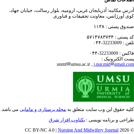
رس مکاتبه:
آذربایجان غربی، ارومیه، بلوار رسالت، خیابان جهاد،
ی اورژانس، معاونت تحقیقات و فناوری
دوق پستی :
۱۱۳۸
 پستی :
۵۷۱۴۷۸۳۷۳۴
فن :
32233009-۰۴۴
کس :
32233009-۰۴۴
ت الکترونیک :
unmf
umsu.ac.ir ,
j.nur.mid
gmail.c
یه حقوق این وب سایت متعلق به
مجله پرستاری و مامایی
می باشد.
احی و برنامه نویسی :
یکتاوب افزار شرق
Nursing And Midwifery Journal
© 202