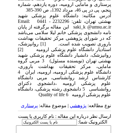
پرستاری و مامایی ارومیه، دوره یازدهم، شماره
پنجم، پی در پی 46، مرداد 1392، ص 390-385
آدرس مکاتبه: دانشگاه علوم پزشکی شهید
بهشتی تهران، تلفن: 2232296 - 0441 Email:
saki_k @umsu.ac.ir این مقاله برگرفته از پایان
نامه دانشجوی پزشکی خانم لیلا سلامی می‌باشد
که در شورای پژوهشی مرکز تحقیقات بهداشت
باروری تصویب شده است. [1] روانپزشک،
استادیار دانشگاه علوم پزشکی ارومیه [2]
روانپزشک، دانشیار دانشگاه علوم پزشکی شهید
بهشتی تهران (نویسنده مسئول) 3 مربی گروه
مامایی، مرکز تحقیقات بهداشت باروری،
دانشگاه علوم پزشکی ارومیه، ارومیه، ایران 4
کارشناس ارشد روانشناسی، مربی دانشگاه
علوم پزشکی ارومیه ،دانشجوی دکترای
روانشناسی 5 دانشجوی رشته پزشکی، دانشگاه
علوم پزشکی ارومیه 6 Quality of life
نوع مطالعه:
پژوهشي
| موضوع مقاله:
پرستاری
ارسال نظر درباره این مقاله : نام کاربری یا پست
الکترونیک شما: