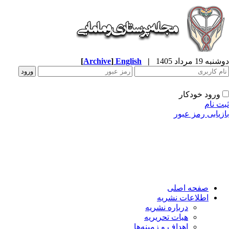
ه 19 مرداد 1405
|
English
]
Archive
[
ورود خودکار
ت نام
زیابی رمز عبور
صفحه اصلی
اطلاعات نشریه
درباره نشریه
هیات تحریریه
اهداف و زمینه‌ها