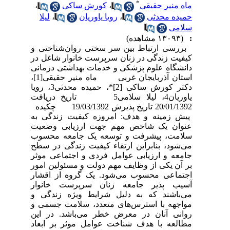
*
ماه منیر حقیقی
،
کورش ساکی
،
حمیده محدثی
،
رویا یاوریان
،
لیلا
سلامی
:
(۱۳۰۹۳ مشاهده)
بررسی ارتباط بین سر سختی روان‌شناختی و
کیفیت زندگی در زنان سرپرست خانوار شاغل در
دانشگاه علوم پزشکی و خدمات بهداشتی درمانی
استان آذربایجان غربی ماه منیر حقیقی[1]،
دکتر کورش ساکی [2]*، حمیده محدثی3، رویا
یاوریان4، لیلا سلامی5 تاریخ دریافت
20/01/1392 تاریخ پذیرش 19/03/1392 چکیده
پیش زمینه و هدف: امروزه کیفیت زندگی به
عنوان یک شاخص مهم جهت ارزیابی وضعیت
سلامت، پیشرفت و توسعه یک جامعه محسوب
می‌شود، بنابراین ارتقاء کیفیت زندگی در سطح
جامعه و ارزیابی عوامل فردی و اجتماعی موثر
بر آن یکی از وظایف مهم دولت و مسئولین امور
اجتماعی محسوب می‌شود. یک گروه از اقشار
آسیب پذیر جامعه زنان سرپرست خانوار
می‌باشند که به دلیل شرایط ویژه زندگی و
مواجهه با استرس‌های متعدد، سلامت جسمی و
روانی آنان در معرض خطر می‌باشد. در این
مطالعه با هدف شناخت عوامل موثر بر ابعاد