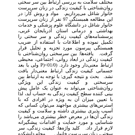
مختلف سلامت به بررسی ارتباط بین سر سختی
روان‌شناختی با کیفیت زندگی در زنان سرپرست
خانوار شاغل می‌پردازیم. مواد و روش کار: در
این مطالعه همبستگی 97 نفر از زنان سرپرست
خانوار شاغل در دانشگاه علوم پزشکی و خدمات
بهداشتی و درمانی استان آذربایجان غربی،
پرسشنامه‌های کیفیت زندگی و سر سختی را
تکمیل نموده و اطلاعات با استفاده از ضریب
همبستگی پیرسون مورد تجزیه و تحلیل قرار
گرفت. یافته‌ها: بین سرسختی روان‌شناختی با
کیفیت زندگی در ابعاد روانی، اجتماعی، محیطی
ارتباط معنی‌دار وجود دارد. (01/0>(P ولی با بعد
جسمانی کیفیت زندگی ارتباط معنی‌دار یافت
نشد. بحث و نتیجه گیری: با توجه به ارتباط بین
سرسختی و کیفیت زندگی این ویژگی
روان‌شناختی می‌تواند به عنوان یک عامل پیش
بینی کننده سطح کیفیت زندگی به حساب آید، لذا
با تعیین میزان آن به ویژه در افرادی که با
استرس‌های بیشتری مواجهند می‌توان کسانی که
آسیب پذیری بیشتری داشته و سلامت و کیفیت
زندگی آن‌ها در معرض خطر بیشتری می‌باشد را
شناسایی و مورد حمایت و اقدامات پیشگیرانه
لازم قرار داد. کلید واژه‌ها: کیفیت زندگی، سر
سختی، زنان سرپرست خانوار. مجله دانشکده