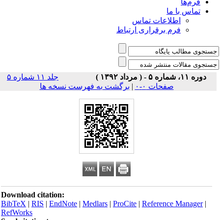
فرم‌ها
تماس با ما
اطلاعات تماس
فرم برقراری ارتباط
دوره ۱۱، شماره ۵ - ( مرداد ۱۳۹۲ )
جلد ۱۱ شماره ۵
صفحات ۰-۰
|
برگشت به فهرست نسخه ها
Download citation:
BibTeX
|
RIS
|
EndNote
|
Medlars
|
ProCite
|
Reference Manager
|
RefWorks