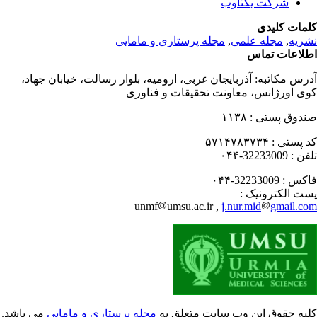
شرکت یکتاوب
مات کلیدی
ریه
,
مجله علمی
,
مجله پرستاری و مامایی
لاعات تماس
رس مکاتبه:
آذربایجان غربی، ارومیه، بلوار رسالت، خیابان جهاد،
ی اورژانس، معاونت تحقیقات و فناوری
دوق پستی :
۱۱۳۸
 پستی :
۵۷۱۴۷۸۳۷۳۴
فن :
32233009-۰۴۴
کس :
32233009-۰۴۴
ت الکترونیک :
unmf
umsu.ac.ir ,
j.nur.mid
gmail.c
یه حقوق این وب سایت متعلق به
مجله پرستاری و مامایی
می باشد.