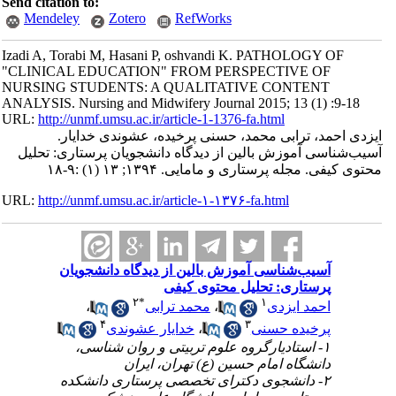
Send citation to:
Mendeley
Zotero
RefWorks
Izadi A, Torabi M, Hasani P, oshvandi K. PATHOLOGY OF
"CLINICAL EDUCATION" FROM PERSPECTIVE OF
NURSING STUDENTS: A QUALITATIVE CONTENT
ANALYSIS. Nursing and Midwifery Journal 2015; 13 (1) :9-18
URL:
http://unmf.umsu.ac.ir/article-1-1376-fa.html
ایزدی احمد، ترابی محمد، حسنی پرخیده، عشوندی خدایار.
آسیب‌شناسی آموزش بالین از دیدگاه دانشجویان پرستاری: تحلیل
محتوی کیفی. مجله پرستاری و مامایی. ۱۳۹۴; ۱۳ (۱) :۹-۱۸
URL:
http://unmf.umsu.ac.ir/article-۱-۱۳۷۶-fa.html
آسیب‌شناسی آموزش بالین از دیدگاه دانشجویان
پرستاری: تحلیل محتوی کیفی
۲
*
۱
احمد ایزدی
،
محمد ترابی
،
۴
۳
پرخیده حسنی
،
خدایار عشوندی
۱- استادیارگروه علوم تربیتی و روان شناسی،
دانشگاه امام حسین (ع) تهران، ایران
۲- دانشجوی دکترای تخصصی پرستاری دانشکده