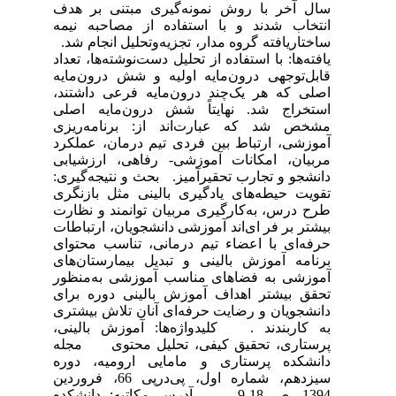
سال آخر با روش نمونه‌گیری مبتنی بر هدف
انتخاب شدند و با استفاده از مصاحبه نیمه
ساختاریافته گروه مدار، تجزیه‌وتحلیل انجام شد.
یافته‌ها: با استفاده از تحلیل دست‌نوشته‌ها، تعداد
قابل‌توجهی درون‌مایه اولیه و شش درون‌مایه
اصلی که هر یک‌چند درون‌مایه فرعی داشتند،
استخراج شد. نهایتاً شش درون‌مایه اصلی
مشخص شد که عبارت‌اند از: برنامه‌ریزی
آموزشی، ارتباط بین فردی تیم درمان، عملکرد
مربیان، امکانات آموزشی- رفاهی، ارزشیابی
دانشجو و تجارب تحقیرآمیز. بحث و نتیجه‌گیری:
تقویت حیطه‌های یادگیری بالینی مثل بازنگری
طرح درس، به‌کارگیری مربیان توانمند و نظارت
بیشتر بر فر ای‌اند آموزشی دانشجویان، ارتباطات
حرفه‌ای با اعضاء تیم درمانی، تناسب محتوای
برنامه آموزش بالینی و تبدیل بیمارستان‌های
آموزشی به فضاهای مناسب آموزشی به‌منظور
تحقق بیشتر اهداف آموزش بالینی دوره برای
دانشجویان و رضایت حرفه‌ای آنان تلاش بیشتری
به کاربندند . کلیدواژه‌ها: آموزش بالینی،
پرستاری، تحقیق کیفی، تحلیل محتوی مجله
دانشکده پرستاری و مامایی ارومیه، دوره
سیزدهم، شماره اول، پی‌درپی 66، فروردین
1394، ص 18-9 آدرس مکاتبه: دانشکده