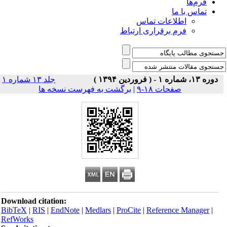
فرم‌ها
تماس با ما
اطلاعات تماس
فرم برقراری ارتباط
دوره ۱۳، شماره ۱ - ( فروردین ۱۳۹۴ )
جلد ۱۳ شماره ۱
صفحات ۱۸-۹
|
برگشت به فهرست نسخه ها
Download citation:
BibTeX
|
RIS
|
EndNote
|
Medlars
|
ProCite
|
Reference Manager
|
RefWorks