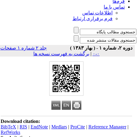
فرم‌ها
تماس با ما
اطلاعات تماس
فرم برقراری ارتباط
دوره ۲، شماره ۱ - ( بهار ۱۳۸۳ )
جلد ۲ شماره ۱ صفحات
۰-۰
|
برگشت به فهرست نسخه ها
Download citation:
BibTeX
|
RIS
|
EndNote
|
Medlars
|
ProCite
|
Reference Manager
|
RefWorks