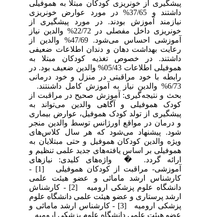
پیشگیری از خونریزی کودکان مبتلا به هموفیلی
داشتند و 37/65% در مورد عوارض خونریزی
نیازمند آموزش بودند. در مورد پیشگیری از
خونریزی داخل مفصلی در 22/72% والدین نیاز
آموزشی احساس می‌شود. 47/69% والدین از
رعایت بهداشت دهان و دندان اطلاعات ضعیفی
داشتند. در خصوص تغذیه کودکان مبتلا به
هموفیلی اطلاعات 05/43% والدین ضعیف بود. در
رابطه با خود مراقبتی در منزل و خود درمانی
6/73% والدین نیاز به آموزش کامل داشنتند.
بحث و نتیجه‌گیری: آموزش صحیح در مراقبت از
کودک هموفیلی و آگاهی والدین می‌تواند به
پیشگیری از تولد کودک هموفیل، عوارض بیماری
و درمان در مواقع اورژانس توسط والدین منجر
شود. پیشنهاد می‌شود که هر سال کلاس‌های
ویژه والدین کودکان هموفیل و حتی مبتلایان به
هموفیلی بر اساس یافته‌های جدید علمی تنظیم و
ارائه گردد. � واژه‌های کلیدی: نیازهای
آموزشی- مراقبت از کودکان هموفیلی [1] -
کارشناس ارشد مامائی و عضو هیئت علمی
دانشگاه علوم پزشکی ارومیه [2] - کارشناش
ارشد پرستاری و عضو هیئت علمی دانشگاه علوم
پزشکی ارومیه [3] - کارشناس ارشد مامائی و
عضو هیئت علمی دانشگاه علوم پزشکی ارومیه