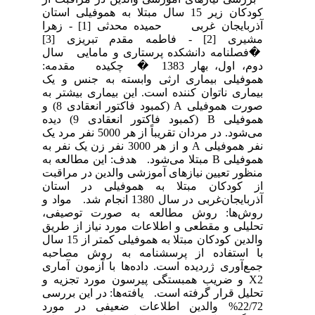
کودکان زیر 15 سال مبتلا به هموفیلی استان
آذربایجان غربی حمیده محدثی [1] - زهرا
مشیری [2] - فاطمه مقدم تبریزی [3]
�فصلنامه دانشکده پرستاری و مامایی سال
دوم، اول، بهار 1383 � چکیده مقدمه:
هموفیلی بیماری ارثی وابسته به جنس و یک
بیماری ناتوان کننده است. این بیماری بیشتر به
صورت هموفیلی A (کمبود فاکتور انعقادی 8) و
هموفیلی B (کمبود فاکتور انعقادی 9) دیده
می‌شود. در مردان تقریباً از هر 5000 نفر مرد یک
نفر هموفیلی A و از هر 3000 نفر زن یک نفر به
هموفیلی B مبتلا می‌شود. هدف: این مطالعه به
منظور تعیین نیازهای آموزشی والدین در مراقبت
از کودکان مبتلا به هموفیلی در استان
آذربایجان‌غربی در سال 1380 انجام شد. مواد و
روش‌ها: روش مطالعه به صورت توصیفی،
تحلیلی و مقطعی و اطلاعات مورد نیاز از طریق
والدین کودکان مبتلا به هموفیلی کمتر از 15 سال
با استفاده از پرسشنامه به روش مصاحبه
جمع‌آوری ژردیده است. داده‌ها با آزمون آماری
X2 و ضریب همبستگی پیرسون مورد تجزیه و
تحلیل قرار گرفته است. یافته‌ها: در این بررسی
22/72% والدین اطلاعات ضعیفی در مورد