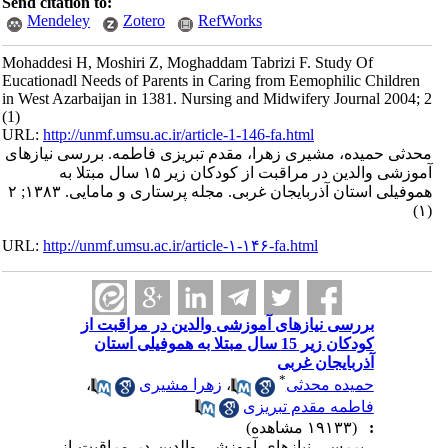
Send citation to:
Mendeley
Zotero
RefWorks
Mohaddesi H, Moshiri Z, Moghaddam Tabrizi F. Study Of
Eucationadl Needs of Parents in Caring from Eemophilic Children
in West Azarbaijan in 1381. Nursing and Midwifery Journal 2004; 2
(1)
URL:
http://unmf.umsu.ac.ir/article-1-146-fa.html
محدثی حمیده، مشیری زهرا، مقدم تبریزی فاطمه. بررسی نیازهای
آموزشی والدین در مراقبت از کودکان زیر ۱۵ سال مبتلا به
هموفیلی استان آذربایجان غربی. مجله پرستاری و مامایی. ۱۳۸۳; ۲
(۱)
URL:
http://unmf.umsu.ac.ir/article-۱-۱۴۶-fa.html
بررسی نیازهای آموزشی والدین در مراقبت از
کودکان زیر 15 سال مبتلا به هموفیلی استان
آذربایجان غربی
*
حمیده محدثی
،
زهرا مشیری
،
فاطمه مقدم تبریزی
:
(۱۹۱۳۳ مشاهده)
بررسی نیازهای آموزشی والدین در مراقبت از