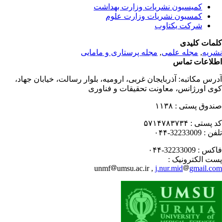
کمیسیون نشریات وزارت بهداشت
کمسیون نشریات وزارت علوم
شرکت یکتاوب
مات کلیدی
ریه
,
مجله علمی
,
مجله پرستاری و مامایی
لاعات تماس
رس مکاتبه:
آذربایجان غربی، ارومیه، بلوار رسالت، خیابان جهاد،
ی اورژانس، معاونت تحقیقات و فناوری
دوق پستی :
۱۱۳۸
 پستی :
۵۷۱۴۷۸۳۷۳۴
فن :
32233009-۰۴۴
کس :
32233009-۰۴۴
ت الکترونیک :
unmf
umsu.ac.ir ,
j.nur.mid
gmail.c