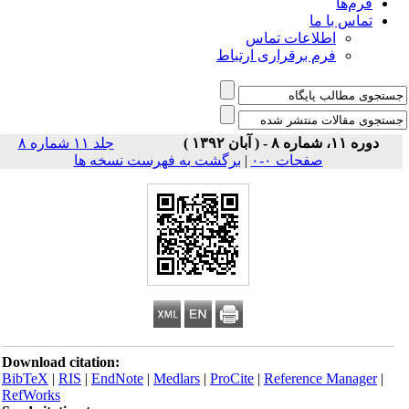
فرم‌ها
تماس با ما
اطلاعات تماس
فرم برقراری ارتباط
دوره ۱۱، شماره ۸ - ( آبان ۱۳۹۲ )
جلد ۱۱ شماره ۸
صفحات ۰-۰
|
برگشت به فهرست نسخه ها
Download citation:
BibTeX
|
RIS
|
EndNote
|
Medlars
|
ProCite
|
Reference Manager
|
RefWorks