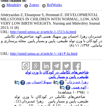
Send citation to:
Mendeley
Zotero
RefWorks
Abdeyazdan Z, Ehsanpour S, Hemmati E. DEVELOPMENTAL
MILLSTONES IN CHILDREN WITH NORMAL, LOW, AND
VERY LOW BIRTH WEIGHTS. Nursing and Midwifery Journal
2013; 11 (8)
URL:
http://unmf.umsu.ac.ir/article-1-1513-fa.html
عبدیزدان زهرا، احسان پور سهیلا، همتی الهه. شاخص‌های تکاملی
در کودکان با وزن تولد طبیعی، پایین و بسیار پایین. مجله پرستاری و
مامایی. ۱۳۹۲; ۱۱ (۸)
URL:
http://unmf.umsu.ac.ir/article-۱-۱۵۱۳-fa.html
شاخص‌های تکاملی در کودکان با وزن تولد
طبیعی، پایین و بسیار پایین
*
زهرا عبدیزدان
،
سهیلا احسان پور
،
الهه همتی
:
(۱۰۲۹۵ مشاهده)
شاخص‌های تکاملی در کودکان با وزن تولد
طبیعی، پایین و بسیار پایین زهرا عبدیزدان [1] ،
سهیلا احسان پور [2] *، الهه همتی [3] تاریخ