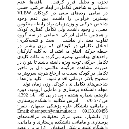
تجزیه و تحلیل قرار گرفت. یافته‌ها: عدم
دستیابی به شاخص تکامل در ابعاد حرکتی، حسی
در تمامی رده‌های سنی در کودکان VLBW
بیشترین فراوانی را داشت. بین عدم وجود
شاخص حرکتی و وزن زمان تولد رابطه معکوس
معنی‌دار وجود داشت. ولی تکامل گفتاری کودک
و همچنین تکامل ادراکی اجتماعی در سه گروه
تفاوت معنی‌دار نداشت. بحث و نتیجه‌گیری:
اختلال تکاملی در کودکان کم وزن بیشتر در
حیطه حرکتی اتفاق می‌افتد، لذا به کلیه کارکنان
واحدهای بهداشتی توصیه می‌گردد به نکات کلیدی
تکامل حرکتی توجه ویژه داشته باشند تا بتوان در
صورت مشاهده هرگونه علائمی دال بر تأخیر
تکامل در کودک نسبت به ارجاع هرچه سریع‌تر به
سطوح بالاتر درمانی اقدام نمود. کلید واژه‌ها :
شاخص‌های تکامل ی ، کودک، وزن زمان تولد
مجله دانشکده پرستاری و مامایی ارومیه، دوره
یازدهم، شماره هشتم ، پی در پی 49، آبان 1392،
ص 577-570 آدرس مکاتبه: دانشکده پرستاری
و مامائی، دانشگاه علوم پزشکی اصفهان ، تلفن:
09133189456 Email: ehsanpour@nm.mui.ac.ir
[1] دانشیار، عضو مرکز تحقیقات مراقبت‌های
پرستاری و مامائی، دانشکده پرستاری و مامائی،
دانشگاه علوم پزشکی اصفهان [2] مربی، عضو