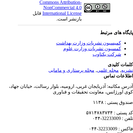
Commons Attribution-
NonCommercial 4.0
International License
قابل
بازنشر است.
یگاه های مرتبط
کمیسیون نشریات وزارت بهداشت
کمسیون نشریات وزارت علوم
شرکت یکتاوب
مات کلیدی
ریه
,
مجله علمی
,
مجله پرستاری و مامایی
لاعات تماس
رس مکاتبه:
آذربایجان غربی، ارومیه، بلوار رسالت، خیابان جهاد،
ی اورژانس، معاونت تحقیقات و فناوری
دوق پستی :
۱۱۳۸
 پستی :
۵۷۱۴۷۸۳۷۳۴
فن :
32233009-۰۴۴
کس :
32233009-۰۴۴