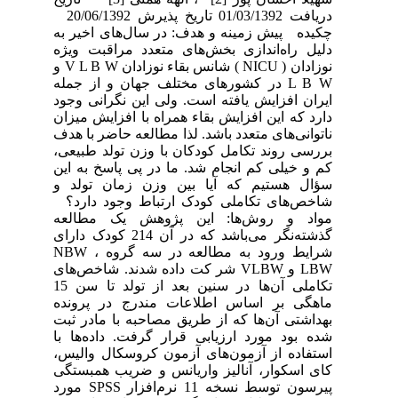
دریافت 01/03/1392 تاریخ پذیرش 20/06/1392
چکیده پیش زمینه و هدف: در سال‌های اخیر به
دلیل راه‌اندازی بخش‌های متعدد مراقبت ویژه
نوزادان ( NICU ) شانس بقاء نوزادان V L B W و
L B W در کشورهای مختلف جهان و از جمله
ایران افزایش یافته است. ولی این نگرانی وجود
دارد که این افزایش بقاء همراه با افزایش میزان
ناتوانی‌های متعدد باشد. لذا مطالعه حاضر با هدف
بررسی روند تکامل کودکان با وزن تولد طبیعی،
کم و خیلی کم انجام شد. ما در پی پاسخ به این
سؤال هستیم که آیا بین وزن زمان تولد و
شاخص‌های تکاملی کودک ارتباط وجود دارد؟
مواد و روش‌ها: این پژوهش یک مطالعه
گذشته‌نگر می‌باشد که در آن 214 کودک دارای
شرایط ورود به مطالعه در سه گروه NBW ،
LBW و VLBW شر کت داده شدند. شاخص‌های
تکاملی آن‌ها در سنین بعد از تولد تا سن 15
ماهگی بر اساس اطلاعات مندرج در پرونده
بهداشتی آن‌ها که از طریق مصاحبه با مادر ثبت
شده بود مورد ارزیابی قرار گرفت. داده‌ها با
استفاده از آزمون‌های آزمون کروسکال والیس،
کای اسکوار، آنالیز واریانس و ضریب همبستگی
پیرسون توسط نسخه 11 نرم‌افزار SPSS مورد