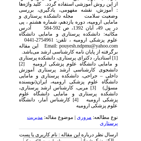
از این روش آموزشی استفاده گردد. کلید واژه‌ها
: آموزش، نقشه مفهومی، یادگیری، بررسی
وضعیت سلامت مجله دانشکده پرستاری و
مامایی ارومیه، دوره یازدهم، شماره هشتم ، پی
در پی 49، آبان 1392، ص 592-584 آدرس
مکاتبه: دانشکده پرستاری و مامایی دانشگاه
علوم پزشکی ارومیه ، تلفن: 2754961-0441
Email: pouyesh.ndpmu@yahoo.com این مقاله
برگرفته از پایان نامه کارشناسی ارشد می‌باشد.
[1] استادیار، دکترای پرستاری، دانشکده پرستاری
و مامایی دانشگاه علوم پزشکی ارومیه [2]
دانشجوی کارشناسی ارشد پرستاری آموزش
داخلی – جراحی، دانشکده پرستاری و مامایی
دانشگاه علوم پزشکی ارومیه، ایران(نویسنده
مسؤل) [3] مربی، کارشناس ارشد پرستاری،
دانشکده پرستاری و مامایی دانشگاه علوم
پزشکی ارومیه [4] کارشناس آمار، دانشگاه
علوم پزشکی ارومیه
نوع مطالعه:
مروری
| موضوع مقاله:
مدیریت
پرستاری
ارسال نظر درباره این مقاله : نام کاربری یا پست
الکترونیک شما: