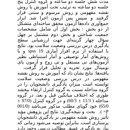
مدت شش جلسه دو ساعته و گروه کنترل پنج
جلسه دو ساعته به ترتیب تحت آموزش با روش
نقشه مفهومی و روش مرسوم و سنتی قرار
گرفتند و سپس پس آزمون اجرا شد. ابزار
جمع‌آوری داده‌ها آزمون محقق ساخته‌ای متشکل
از دو بخش : بخش اول آن شامل مشخصات
جمعیت شناختی و بخش دوم مشتمل بر چهل
سؤال چهار گزینه‌ای جهت ارزشیابی سطح
یادگیری درس بررسی وضعیت سلامت بود. نتایج
با استفاده از نرم افزار آماری spss 19 و با
روش‌های آمار توصیفی و آمار استنباطی نظیر
آزمون‌های تی مستقل و تی زوج و آزمون بای
نومینال مورد تجزیه و تحلیل قرار گرفت.
یافته‌ها: نتایج نشان داد که آموزش به روش نقشه
مفهومی در درس بررسی وضعیت سلامت
توانسته است میزان یادگیری دانشجویان را در
گروه مداخله نسبت به گروه کنترل ارتقاء ببخشد
طوری که اختلاف میانگین قبل و بعد، در گروه
مداخله ( 11/3 ± 60/3) و در گروه کنترل (97/0 ±
65/0) خود گویای مطلب مذکور می‌باشد (001/0
P= ). بحث و نتیجه‌گیری: نتایج این پژوهش مؤید
تأثیر روش نقشه مفهومی بر یادگیری دانشجویان
پرستاری است. بنابراین توصیه می‌شود زمانی که
نیاز به یادگیری عمیق مطالب درسی وجود دارد