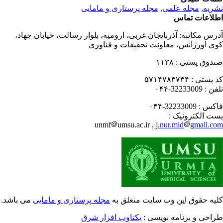
ریه
,
مجله علمی
,
مجله پرستاری و مامایی
لاعات تماس
رس مکاتبه:
آذربایجان غربی، ارومیه، بلوار رسالت، خیابان جهاد،
ی اورژانس، معاونت تحقیقات و فناوری
دوق پستی :
۱۱۳۸
 پستی :
۵۷۱۴۷۸۳۷۳۴
فن :
32233009-۰۴۴
کس :
32233009-۰۴۴
ت الکترونیک :
unmf
umsu.ac.ir ,
j.nur.mid
gmail.c
یه حقوق این وب سایت متعلق به
مجله پرستاری و مامایی
می باشد.
احی و برنامه نویسی :
یکتاوب افزار شرق