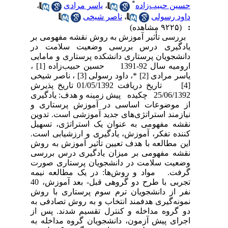
*
حسین حبیب‌زاده
،
یاسر مرادی
،
داود رسولی
،
ناصر شیخی
:
(۹۲۲۵ مشاهده)
بررسی تأثیر آموزش به روش نقشه مفهومی بر
یادگیری درس بررسی وضعیت سلامت در
دانشجویان پرستاری دانشکده پرستاری و مامایی
ارومیه سال 92-1391 حسین حبیب‌زاده [1] ،
یاسر مرادی [2] *، داود رسولی [3] ، ناصر شیخی
[4] تاریخ دریافت 01/05/1392 تاریخ پذیرش
25/06/1392 چکیده پیش زمینه و هدف: یادگیری
از موضوعات اساسی در آموزش پرستاری و
نیازمند استراتژی‌های جدید آموزشی است. تدوین
نقشه مفهومی به عنوان یک استراتژی، تسهیل
کننده تفکر، آموزش، یادگیری و ارزشیابی است.
این مطالعه با هدف تعیین تأثیر آموزش به روش
نقشه مفهومی بر میزان یادگیری درس بررسی
وضعیت سلامت در دانشجویان پرستاری صورت
گرفت. مواد و روش‌ها: در یک مطالعه نیمه
تجربی با طرح دو گروهی قبل- بعد آموزش، 40
نفر از دانشجویان ترم سوم پرستاری با روش
نمونه‌گیری هدفمند انتخاب و به روش تصادفی به
دو گروه مداخله و کنترل تقسیم شدند. پس از
اجرای پیش آزمون، دانشجویان گروه مداخله به