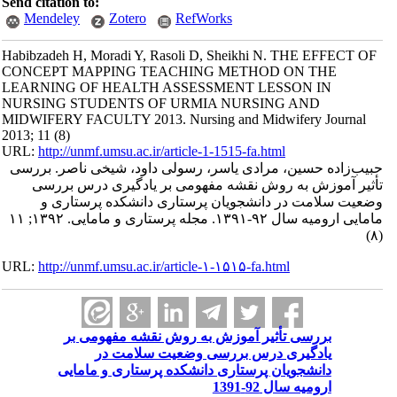
Send citation to:
Mendeley
Zotero
RefWorks
Habibzadeh H, Moradi Y, Rasoli D, Sheikhi N. THE EFFECT OF
CONCEPT MAPPING TEACHING METHOD ON THE
LEARNING OF HEALTH ASSESSMENT LESSON IN
NURSING STUDENTS OF URMIA NURSING AND
MIDWIFERY FACULTY 2013. Nursing and Midwifery Journal
2013; 11 (8)
URL:
http://unmf.umsu.ac.ir/article-1-1515-fa.html
حبیب‌زاده حسین، مرادی یاسر، رسولی داود، شیخی ناصر. بررسی
تأثیر آموزش به روش نقشه مفهومی بر یادگیری درس بررسی
وضعیت سلامت در دانشجویان پرستاری دانشکده پرستاری و
مامایی ارومیه سال ۹۲-۱۳۹۱. مجله پرستاری و مامایی. ۱۳۹۲; ۱۱
(۸)
URL:
http://unmf.umsu.ac.ir/article-۱-۱۵۱۵-fa.html
بررسی تأثیر آموزش به روش نقشه مفهومی بر
یادگیری درس بررسی وضعیت سلامت در
دانشجویان پرستاری دانشکده پرستاری و مامایی
ارومیه سال 92-1391