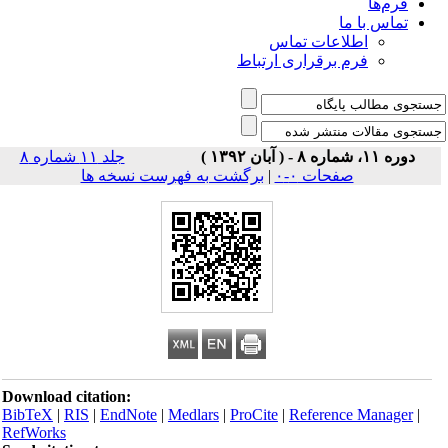
فرم‌ها
تماس با ما
اطلاعات تماس
فرم برقراری ارتباط
دوره ۱۱، شماره ۸ - ( آبان ۱۳۹۲ )
جلد ۱۱ شماره ۸
صفحات ۰-۰
|
برگشت به فهرست نسخه ها
Download citation:
BibTeX
|
RIS
|
EndNote
|
Medlars
|
ProCite
|
Reference Manager
|
RefWorks