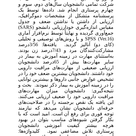
شرکت تمامی دانشجویان سال‌های دوم، سوم و
چهارم پرستاری انجام شد. داده‌ها توسط یک
پرسشنامه متشکل از مشخصات دموگرافیک،
ارزیابی از داشتن یا نداشتن ضعف و جدول
مقیاس اندازه‌گیری خودارزیابی دانشجو (SARS)
جمع‌آوری گردیده و نهایتاً توسط نرم‌افزار آماری
SPSS (Ver.16) و با روش‌های توصیفی و تحلیلی
(کای دو) آنالیز گردید. یافته‌ها: 3/56درصد
مشارکت‌کنندگان مرد و 7/43درصد زن بودند.
به‌استثنای مهارت در زمینه آموزش به بیمار در
سایر مهارت‌ها بیش از 65درصد دانشجویان
ارزیابی ضعیفی از مهارت‌های مراقبت دارویی
خود داشتند. دانشجویان بیشترین ضعف خود را در
تشخیص عوارض جانبی داروها و بیشترین توانایی
را در زمینه آموزش به بیمار ذکر نمودند. بحث و
نتیجه‌گیری: دانشجویان میزان مهارت‌های
مراقبت دارویی خود را ضعیف ارزیابی می‌کنند.
این یافته یک نقص برجسته را در صلاحیت‌های
حرفه‌ای دانشجویان نشان می‌دهد که نیازمند
توجه فوری برای رفع آن است. امید است که با
بکار گرفتن شیوه‌های مناسب بتوان در بهبود
هرچه بیشتر کیفیت آموزشی دانشجویان
پرستاری تلاش مضاعفی نمود. کلیدواژه‌ها: