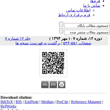
فرم‌ها
تماس با ما
اطلاعات تماس
فرم برقراری ارتباط
دوره ۱۲، شماره ۷ - ( مهر ۱۳۹۳ )
جلد ۱۲ شماره ۷
صفحات ۵۵۱-۵۴۴
|
برگشت به فهرست نسخه ها
Download citation:
BibTeX
|
RIS
|
EndNote
|
Medlars
|
ProCite
|
Reference Manager
|
RefWorks