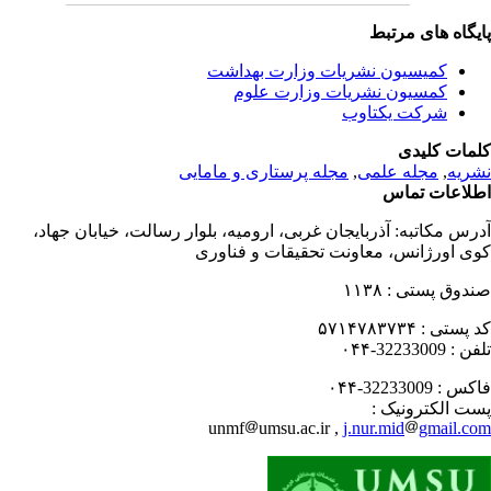
یگاه های مرتبط
کمیسیون نشریات وزارت بهداشت
کمسیون نشریات وزارت علوم
شرکت یکتاوب
مات کلیدی
ریه
,
مجله علمی
,
مجله پرستاری و مامایی
لاعات تماس
رس مکاتبه:
آذربایجان غربی، ارومیه، بلوار رسالت، خیابان جهاد،
ی اورژانس، معاونت تحقیقات و فناوری
دوق پستی :
۱۱۳۸
 پستی :
۵۷۱۴۷۸۳۷۳۴
فن :
32233009-۰۴۴
کس :
32233009-۰۴۴
ت الکترونیک :
unmf
umsu.ac.ir ,
j.nur.mid
gmail.c