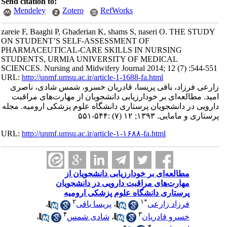
Send citation to:
Mendeley
Zotero
RefWorks
zareie F, Baaghi P, Ghaderian K, shams S, naseri O. THE STUDY
ON STUDENT’S SELF-ASSESSMENT OF
PHARMACEUTICAL-CARE SKILLS IN NURSING
STUDENTS, URMIA UNIVERSITY OF MEDICAL
SCIENCES. Nursing and Midwifery Journal 2014; 12 (7) :544-551
URL:
http://unmf.umsu.ac.ir/article-1-1688-fa.html
زارعی فرزاد، باقی پریسا، قادریان خسرو، شمس شادی، ناصری
امید. مطالعه‌ای بر خودارزیابی دانشجویان از مهارت‌های مراقبت
دارویی در دانشجویان پرستاری دانشگاه علوم پزشکی ارومیه. مجله
پرستاری و مامایی. ۱۳۹۳; ۱۲ (۷) :۵۴۴-۵۵۱
URL:
http://unmf.umsu.ac.ir/article-۱-۱۶۸۸-fa.html
مطالعه‌ای بر خودارزیابی دانشجویان از
مهارت‌های مراقبت دارویی در دانشجویان
پرستاری دانشگاه علوم پزشکی ارومیه
۲
۱
*
فرزاد زارعی
،
پریسا باقی
،
۴
۳
خسرو قادریان
،
شادی شمس
،
۴