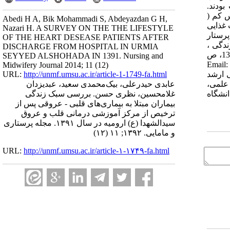
 خوب بودند.
رصد) دارای سطح استرس کم (
Abedi H A, Bik Mohammadi S, Abdeyazdan G H,
 غذایی
Nazari H. A SURVEY ON THE THE LIFESTYLE
رستار
OF THE HEART DESEASE PATIENTS AFTER
دگی ،
DISCHARGE FROM HOSPITAL IN URMIA
سبک غذایی، بیماری‌های قلبی - عروقی مجله دانشکده پرستاری و مامایی ارومیه، دوره یازدهم، شماره دوازدهم ، پی در پی53، اسفند 1392، ص
SEYYED ALSHOHADA IN 1391. Nursing and
954-944 آدرس مکاتبه: دانشگاه آزاد اسلامی، واحــد خوراسگــان اصفهان، دانشکده پرستاری اصفهان، ایران، تلفن :5354065-0311 Email:
Midwifery Journal 2014; 11 (12)
 دانشکده پرستاری اصفهان، ایران [2] کارشناسی ارشد
URL:
http://unmf.umsu.ac.ir/article-1-1749-fa.html
 ایران (نویسنده مسئول) [3] مربی هئیت علمی،
عابدی حیدرعلی، بیک‌‌محمدی سعید، عبدیزدان
لاعاتی، دانشگاه
غلامحسین، نظری حسن. بررسی سبک زندگی
بیماران مبتلا به بیماری‌های قلبی - عروقی پس از
ترخیص از مرکز آموزشی درمانی قلب و عروق
سیدالشهدا (ع) ارومیه در سال ۱۳۹۱. مجله پرستاری
و مامایی. ۱۳۹۲; ۱۱ (۱۲)
URL:
http://unmf.umsu.ac.ir/article-۱-۱۷۴۹-fa.html