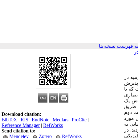
ه فهرست نسخه ها
ر
یه در
عبدیزدان [3] ، حسن نظری [4] تاریخ دریافت 01/03/1392 تاریخ پذیرش
 که با
بیماری
هش یک
 از طریق
ت دوم
Download citation:
س مورد
BibTeX
|
RIS
|
EndNote
|
Medlars
|
ProCite
|
 دستیابی به
Reference Manager
|
RefWorks
ندگی متوسط بودند. در
Send citation to:
 (9/35درصد) دارای فعالیت فیزیکی
Mendeley
Zotero
RefWorks