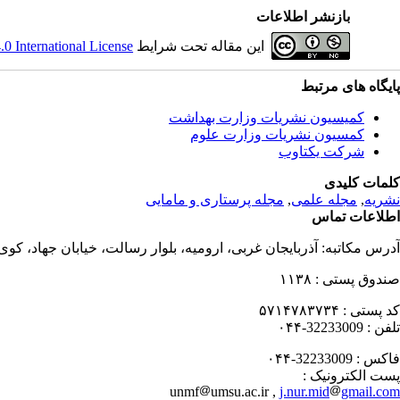
بازنشر اطلاعات
این مقاله تحت شرایط
 International License
پایگاه های مرتبط
کمیسیون نشریات وزارت بهداشت
کمسیون نشریات وزارت علوم
شرکت یکتاوب
کلمات کلیدی
نشریه
,
مجله علمی
,
مجله پرستاری و مامایی
اطلاعات تماس
آدرس مکاتبه:
آذربایجان غربی، ارومیه، بلوار رسالت، خیابان جهاد، کو
صندوق پستی :
۱۱۳۸
کد پستی :
۵۷۱۴۷۸۳۷۳۴
تلفن :
32233009-۰۴۴
فاکس :
32233009-۰۴۴
پست الکترونیک :
unmf
umsu.ac.ir ,
j.nur.mid
gmail.com