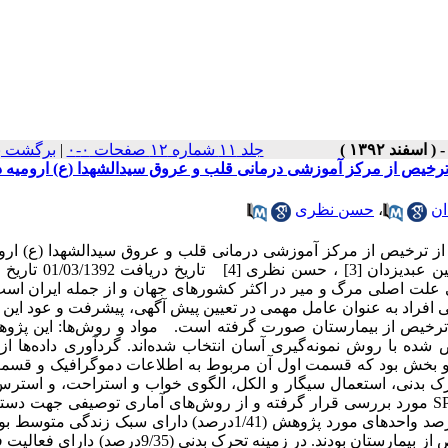
جلد ۱۱ شماره ۱۲ صفحات ۰-۰
|
برگشت ب
 ترخیص از مرکز آموزشی درمانی قلب و عروق سیدالشهدا (ع) ارومیه د
ان
،
حسن نظری
از ترخیص از مرکز آموزشی درمانی قلب و عروق سیدالشهدا (ع) اروم
سال 1391 حیدرعلی عابدی [1] ، سعید بیک‌‌محمدی [2] * ، غلامحسین 
وقی علت اصلی مرگ و میر در اکثر کشورهای جهان و از جمله ایران است
ی افراد به عنوان عامل مهمی در تعیین پیش آگهی، پیشرفت و عود این 
 ترخیص از بیمارستان صورت گرفته است. مواد و روش‌ها: این پژو
فر از بیماران قلبی ترخیص شده با روش نمونه‌گیری آسان انتخاب شده‌اند. گردآوری داده‌ها
 دو بخش بود که قسمت اول آن مربوط به اطلاعات دموگرافیک و قسم
تحرک بدنی، استعمال سیگار و الکل، الگوی خواب و استراحت، و استر
بررسی قرار گرفتند. اطلاعات جمع‌آوری شده از طریق نرم افزار SPSS مورد بررسی قرار گرفته و از روش‌های آماری توصیفی جهت
اهداف پژوهش استفاده شد. یافته‌ها: نتایج موید آن بود که بیشترین درصد واحدهای مورد پژوهش (1/41درصد) دارای سبک ز
خصوص بعد تغذیه (5/54درصد) دارای سبک غذایی متوسط پس از ترخیص از بیمارستان بودند. در زمینه تحرک بدنی