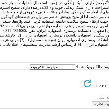
و ورزش ضعیف بودند و بیشترین درصد واحدهای مورد پژوهش (7/52درصد) دارای سبک زندگی در زمینه استعمال دخانیات بسیار
همچنین (5/45درصد) واحدهای مورد پژوهش در زمینه الگوی خواب و استراحت دارای سبک زندگی خوب و ( 2/33د
‌ای از ابعاد سبک زندگی بیماران مبتلا به قلبی - عروقی از جمله عادات
اشند. لذا از نتایج پژوهش حاضر می‌توان در حیطه‌های گوناگون پ
ت ارتقاء سطح سلامت جامعه استفاده کرد. کلید واژه‌ها: سبک زن
drabediedu@yahoo.com [1] دانشیار، دانشگاه آزاد اسلامی، واحــد خوراسگــان اصفهان،
آموزش پرستاری دانشگاه آزاد اسلامی واحــد خوراسگــان اصفهان، دانشکده پرستاری اصفهان،
دانشگاه آزاد اسلامی، واحــد خوراسگــان اصفهان، دانشکده پرستاری اصفهان، ایران [4] کارشناس ارشد مدیریت سیستم‌های اط
ا پست الکترونیک شما: