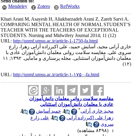
Send citation to:
Mendeley
Zotero
RefWorks
Khari Arani M, Asayesh H, Aliakbarzadeh Arani Z, Zareh Sarvi A.
COMPARING MENTAL HEALTH OF NORMAL STUDENT’S
TEACHER WITH THE TEACHERS OF EXCEPTIONAL
STUDENTS. Nursing and Midwifery Journal 2014; 11 (12)
URL:
http://unmf.umsu.ac.ir/article-1-1750-fa.html
خاری آرانی مجید، آسایش حمید، علی اکبرزاده آرانی زهرا، زارع
سروی علی. مقایسه سلامت روانی معلمان دانش‌آموزان عادی با
معلمان دانش‌آموزان استثنایی. مجله پرستاری و مامایی. ۱۳۹۲; ۱۱
(۱۲)
URL:
http://unmf.umsu.ac.ir/article-۱-۱۷۵۰-fa.html
مقایسه سلامت روانی معلمان دانش‌آموزان
عادی با معلمان دانش‌آموزان استثنایی
*
مجید خاری آرانی
،
حمید آسایش
،
زهرا علی اکبرزاده آرانی
،
علی زارع
سروی
:
(۸۴۹۸ مشاهده)