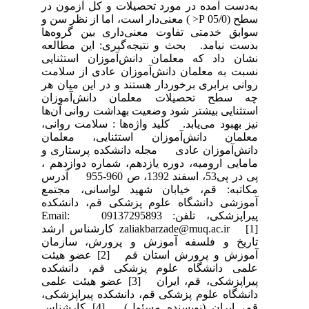
به‌دست آمده‌ در مورد تحصیلات و کل‌ آزمون در
سطح (05/0 P< ) معنی‌دار است، اما از نظر سن و
سوابق خدمتی تفاوت معنی‌داری بین گروه‌ها
بدست نیامد. بحث و نتیجه‌گیری: این مطالعه
نشان داد که معلمان دانش‌آموزان استثنایی
نسبت به معلمان دانش‌آموزان عادی از سلامت
روانی برابری برخوردار هستند و در این میان هر
چه سطح تحصیلات معلمان دانش‌آموزان
استثنایی بیشتر شود وضعیت بهداشت روانی آن‌ها
نیز بهبود می‌یابد. کلید واژه‌ها : سلامت روانی،
معلمان دانش‌آموزان استثنایی، معلمان
دانش‌آموزان عادی مجله دانشکده پرستاری و
مامایی ارومیه، دوره یازدهم، شماره دوازدهم ،
پی در پی53، اسفند 1392، ص 960-955 آدرس
مکاتبه: قم، خیابان شهید لواسانی، مجتمع
آموزشی دانشگاه علوم پزشکی قم، دانشکده
پیراپزشکی، تلفن: 09137295893 Email:
zaliakbarzade@muq.ac.ir [1] کارشناس ارشد
تاریخ و فلسفه آموزش و پرورش، سازمان
آموزش و پرورش استان قم [2] عضو هیئت
علمی دانشگاه علوم پزشکی قم، دانشکده
پیراپزشکی، قم، ایران [3] عضو هیئت علمی
دانشگاه علوم پزشکی قم، دانشکده پیراپزشکی،
قم، ایران (نویسنده مسئول) [4] کارشناس