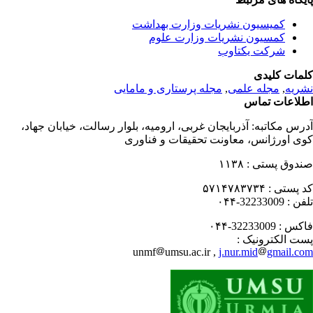
کمیسیون نشریات وزارت بهداشت
کمسیون نشریات وزارت علوم
شرکت یکتاوب
مات کلیدی
ریه
,
مجله علمی
,
مجله پرستاری و مامایی
لاعات تماس
رس مکاتبه:
آذربایجان غربی، ارومیه، بلوار رسالت، خیابان جهاد،
ی اورژانس، معاونت تحقیقات و فناوری
دوق پستی :
۱۱۳۸
 پستی :
۵۷۱۴۷۸۳۷۳۴
فن :
32233009-۰۴۴
کس :
32233009-۰۴۴
ت الکترونیک :
unmf
umsu.ac.ir ,
j.nur.mid
gmail.c