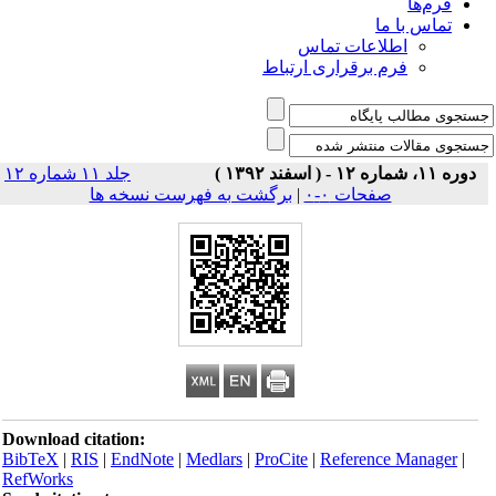
فرم‌ها
تماس با ما
اطلاعات تماس
فرم برقراری ارتباط
دوره ۱۱، شماره ۱۲ - ( اسفند ۱۳۹۲ )
جلد ۱۱ شماره ۱۲
صفحات ۰-۰
|
برگشت به فهرست نسخه ها
Download citation:
BibTeX
|
RIS
|
EndNote
|
Medlars
|
ProCite
|
Reference Manager
|
RefWorks