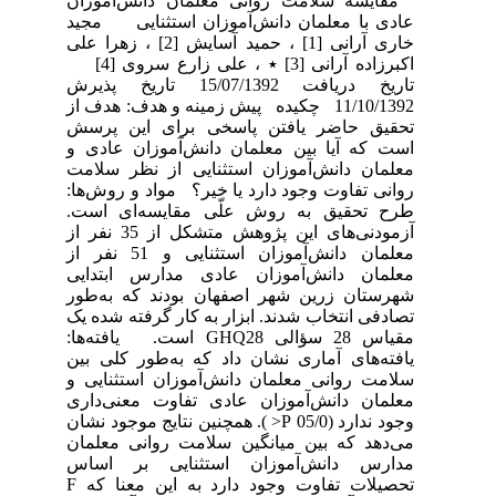
مقایسه سلامت روانی معلمان دانش‌آموزان
عادی با معلمان دانش‌آموزان استثنایی مجید
خاری آرانی [1] ، حمید آسایش [2] ، زهرا علی
اکبرزاده آرانی [3] ٭ ، علی زارع سروی [4]
تاریخ دریافت 15/07/1392 تاریخ پذیرش
11/10/1392 چکیده پیش زمینه و هدف: هدف از
تحقیق حاضر یافتن پاسخی برای این پرسش
است‌ که آیا بین معلمان دانش‌آموزان عادی و
معلمان دانش‌آموزان استثنایی از نظر سلامت
روانی تفاوت وجود دارد یا خیر؟ مواد و روش‌ها:
طرح تحقیق به روش علّی مقایسه‌ای است.
آزمودنی‌های این پژوهش متشکل از 35 نفر از
معلمان دانش‌آموزان استثنایی و 51 نفر از
معلمان دانش‌آموزان عادی مدارس ابتدایی
شهرستان زرین شهر اصفهان بودند که به‌طور
تصادفی انتخاب شدند. ابزار به ‌کار گرفته‌ شده یک
مقیاس 28 سؤالی GHQ28 است. یافته‌ها:
یافته‌های آماری نشان داد که به‌طور کلی بین
سلامت روانی معلمان دانش‌آموزان استثنایی و
معلمان دانش‌آموزان عادی‌ تفاوت معنی‌داری
وجود ندارد (05/0 P< ). همچنین نتایج موجود نشان
می‌دهد که بین میانگین سلامت روانی معلمان
مدارس دانش‌آموزان استثنایی بر اساس
تحصیلات تفاوت وجود دارد به این معنا که F