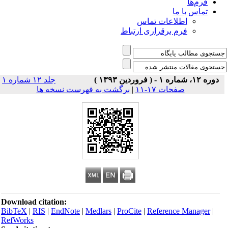
فرم‌ها
تماس با ما
اطلاعات تماس
فرم برقراری ارتباط
دوره ۱۲، شماره ۱ - ( فروردین ۱۳۹۳ )
جلد ۱۲ شماره ۱
صفحات ۱۷-۱۱
|
برگشت به فهرست نسخه ها
Download citation:
BibTeX
|
RIS
|
EndNote
|
Medlars
|
ProCite
|
Reference Manager
|
RefWorks