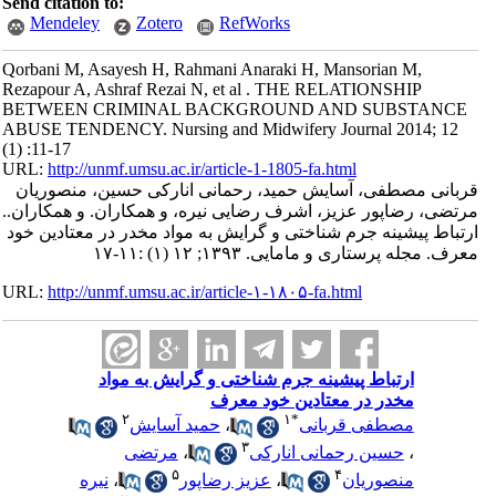
Send citation to:
Mendeley
Zotero
RefWorks
Qorbani M, Asayesh H, Rahmani Anaraki H, Mansorian M,
Rezapour A, Ashraf Rezai N, et al . THE RELATIONSHIP
BETWEEN CRIMINAL BACKGROUND AND SUBSTANCE
ABUSE TENDENCY. Nursing and Midwifery Journal 2014; 12
(1) :11-17
URL:
http://unmf.umsu.ac.ir/article-1-1805-fa.html
قربانی مصطفی، آسایش حمید، رحمانی انارکی حسین، منصوریان
مرتضی، رضاپور عزیز، اشرف رضایی نیره، و همکاران. و همکاران..
ارتباط پیشینه جرم شناختی و گرایش به مواد مخدر در معتادین خود
معرف. مجله پرستاری و مامایی. ۱۳۹۳; ۱۲ (۱) :۱۱-۱۷
URL:
http://unmf.umsu.ac.ir/article-۱-۱۸۰۵-fa.html
ارتباط پیشینه جرم شناختی و گرایش به مواد
مخدر در معتادین خود معرف
۲
۱
*
مصطفی قربانی
،
حمید آسایش
۳
،
حسین رحمانی انارکی
،
مرتضی
۵
۴
منصوریان
،
عزیز رضاپور
،
نیره