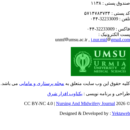
دوق پستی :
۱۱۳۸
 پستی :
۵۷۱۴۷۸۳۷۳۴
فن :
32233009-۰۴۴
کس :
32233009-۰۴۴
ت الکترونیک :
unmf
umsu.ac.ir ,
j.nur.mid
gmail.c
یه حقوق این وب سایت متعلق به
مجله پرستاری و مامایی
می باشد.
احی و برنامه نویسی :
یکتاوب افزار شرق
Nursing And Midwifery Journal
© 202
Designed & Developed by :
Yektaw