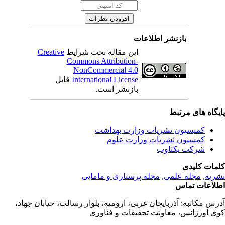
بازنشر اطلاعات
این مقاله تحت شرایط
Creative
Commons Attribution-
NonCommercial 4.0
International License
قابل
بازنشر است.
یگاه های مرتبط
کمیسیون نشریات وزارت بهداشت
کمسیون نشریات وزارت علوم
شرکت یکتاوب
مات کلیدی
ریه
,
مجله علمی
,
مجله پرستاری و مامایی
لاعات تماس
رس مکاتبه:
آذربایجان غربی، ارومیه، بلوار رسالت، خیابان جهاد،
ی اورژانس، معاونت تحقیقات و فناوری