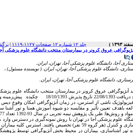
جلد ۱۲ شماره ۱۲ صفحات ۱۱۲۷-۱۱۱۹
|
برگش
آنژیوگرافی عروق کرونر در بیمارستان منتخب دانشگاه علوم پزشکی آجا
ید آنژیوگرافی عروق کرونر در بیمارستان منتخب دانشگاه علوم پزش
رضا اسلامی [1] ، سیده اعظم سجادی [2] *، زهرا فارسی [3] تاریخ دریافت 22/08/1393 تاریخ پذیرش 0/1393
ی فیزیولوژیک ناشی از استرس، در زمان آنژیوگرافی امکان وقوع دیس 
عه باهدف تعیین تأثیر و مقایسه دو شیوه آموزش همتا و تور آشنا س
نشگاه علوم پزشکی آجا در تهران با روش نمونه‌گیری در دسترس وارد 
شده و به‌صورت یک روز در میان به سه گروه آموزش همتا، تور آشناسازی و کنترل (هر گروه 59 نفر) تخصیص یافتند. استرس ک
وه تور آشناسازی، بیماران در محیط بخش آنژیوگرافی توسط پژوهشگ