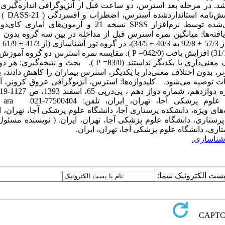
د. در مرحله بعد استرس، دو ساعت قبل از آنژیوگرافی اندازه‌گیری 
ابزار گردآوری داده‌ها، پرسش‌نا
روایی و پایایی آن مورد تأیید قرار گرفته است. داده‌های جمع‌آوری‌شده توسط نرم‌افزار SPSS نسخه 21 و آزمون‌
فته‌ها: میانگین نمره استرس قبل از مداخله در بین سه گروه بدون 
± 37/5) کاهش (00/0= P ) و در گروه کنترل (از 03/4 ± 98/8 به 12/4 ± 31/10) افزایش یافت (042/0= P ). مقایسه نمره استرس د
تور آشناسازی پس از مداخله حاکی از این بود که این دو گروه اختلاف معنی‌داری با یکدیگر نداشتند (83/0= P ). بحث
، بدون اختلاف معنی‌دار با یکدیگر، استرس بیماران را کاهش دادند، بن
انات توصیه می‌شود. کلیدواژه‌ها: استرس، آنژیوگرافی عروق کرونر،
آدرس مکاتبه: گروه داخلی-جراحی، دانشکده پرست
ری مراقبت‌های ویژه، دانشکده پرستاری آجا، دانشگاه علوم پزشکی آجا، تهران،
ری، دانشگاه علوم پزشکی آجا، تهران، ایران.
آشناسازی.
ا پست الکترونیک شما: