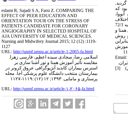
گردید.
مه اطلاعات خصوصیات فردی و پرسش‌نامه استاندارد‌شده استرس، اضطراب و افسردگی ( DASS-21 ) بود که
eslami R, Sajadi S A, Farsi Z. COMPARING THE
های آماری کای‌دو، آنووا،
EFFECT OF PEER EDUCATION AND
اختلاف
ORIENTATION TOUR ON THE STRESS OF
معنی‌دار بود (52/0= p ). هم‌چنین میانگین نمره استرس در گروه همتا (از 57/3 ± 92/8 به 40/3 ± 34/5)، در گروه تور آشناسازی (از 41/3 ± 61/9 به 72/3
PATIENTS CANDIDATE FOR CORONARY
و گروه آموزش همتا و
ANGIOGRAPHY IN SELECTED HOSPITAL OF
 و نتیجه‌گیری: هر دو روش
AJA UNIVERSITY OF MEDICAL SCIENCES.
ابراین
Nursing and Midwifery Journal 2015; 12 (12) :1119-
 آموزش
1127
URL:
http://unmf.umsu.ac.ir/article-1-2065-fa.html
همتا، تور آشناسازی. مجله دانشکده پرستاری و مامایی ارومیه، دوره دوازدهم، شماره دواز دهم ، پی‌درپی 65، اسفند 1393، ص 1127-1119
اسلامی رضا، سجادی سیده اعظم، فارسی زهرا.
اری، دانشگاه علوم پزشکی آجا، تهران، ایران، تلفن: 77500404-021 Email: ara
مقایسه تأثیر آموزش همتا و تور آشنا سازی بر
 ایران.
استرس بیماران کاندید آنژیوگرافی عروق کرونر در
[2] مربی، دانشجوی دکتری پرستاری، گروه داخلی-جراحی، دانشکده پرستاری، دانشگاه علوم پزشکی آجا، تهران، ایران. ( نویسنده مسئول) [3]
بیمارستان منتخب دانشگاه علوم پزشکی آجا. مجله
پرستاری و مامایی. ۱۳۹۳; ۱۲ (۱۲) :۱۱۱۹-۱۱۲۷
URL:
http://unmf.umsu.ac.ir/article-۱-۲۰۶۵-fa.html