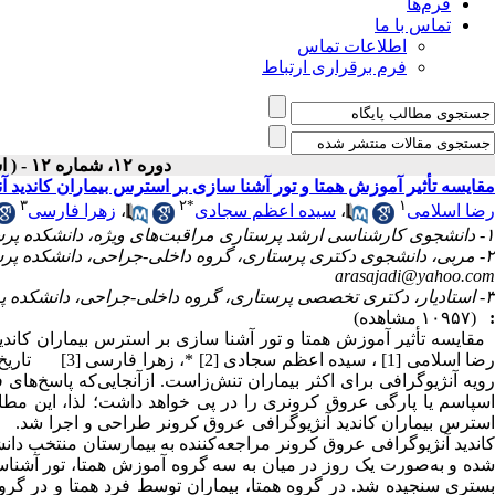
فرم‌ها
تماس با ما
اطلاعات تماس
فرم برقراری ارتباط
دوره ۱۲، شماره ۱۲ - ( اسفند ۱۳۹۳ )
مقایسه تأثیر آموزش همتا و تور آشنا سازی بر استرس بیماران کاندید 
۳
۲
*
۱
رضا اسلامی
،
سیده اعظم سجادی
،
زهرا فارسی
۱- دانشجوی کارشناسی ارشد پرستاری مراقبت‌های ویژه، دانشکده پرستاری آجا، دانشگاه علوم پزشکی آجا، تهران، ایران.
۲- مربی، دانشجوی دکتری پرستاری، گروه داخلی-جراحی، دانشکده پرستاری، دانشگاه علوم پزشکی آجا، تهران، ایران. ( نویسنده مسئول) ،
arasajadi@yahoo.com
۳- استادیار، دکتری تخصصی پرستاری، گروه داخلی-جراحی، دانشکده پرستاری، دانشگاه علوم پزشکی آجا، تهران، ایران.
:
(۱۰۹۵۷ مشاهده)
مقایسه تأثیر آموزش همتا و تور آشنا سازی بر استرس بیماران کاند
رویه آنژیوگرافی برای اکثر بیماران تنش‌زاست. ازآنجایی‌که پاسخ‌ها
اسپاسم یا پارگی عروق کرونری را در پی خواهد داشت؛ لذا، این مطال
کاندید آنژیوگرافی عروق کرونر مراجعه‌کننده به بیمارستان منتخب دا
بستری سنجیده شد. در گروه همتا، بیماران توسط فرد همتا و در گر