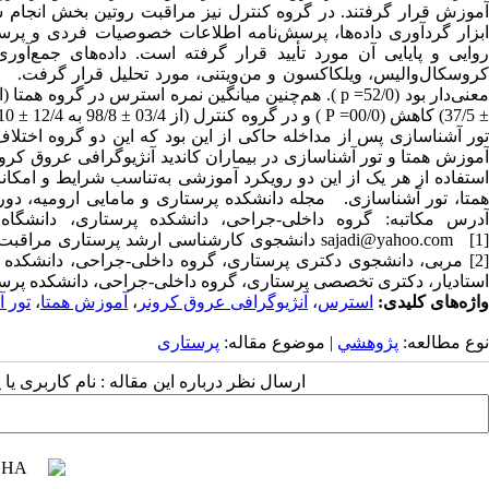
آموزش قرار گرفتند. در گروه کنترل نیز مراقبت روتین بخش انجام ش
کروسکال‌والیس، ویلکاکسون و من‌ویتنی، مورد تحلیل قرار گرفت. یا
آموزش همتا و تور آشناسازی در بیماران کاندید آنژیوگرافی عروق کرونر
استفاده از هر یک از این دو رویکرد آموزشی به‌تناسب شرایط و امک
sajadi@yahoo.com [1] دانشجوی کارشناسی ارشد پرستا
استادیار، دکتری تخصصی پرستاری، گروه داخلی-جراحی، دانشکده پرستا
واژه‌های کلیدی:
استرس
،
آنژیوگرافی عروق کرونر
،
آموزش همتا
،
تور 
نوع مطالعه:
پژوهشي
| موضوع مقاله:
پرستاری
ارسال نظر درباره این مقاله : نام کاربری ی