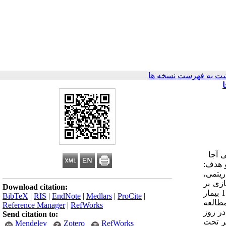
ت به فهرست نسخه ها
کی آجا
18/1 چکیده پیش‌زمینه و هدف:
ریتمی،
ازی بر
Download citation:
استرس بیماران کاندید آنژیوگرافی عروق کرونر طراحی و اجرا شد. مواد و روش‌ها: طی یک پژوهش نیمه تجربی در سال 93-1392 تعداد 177 بیمار
BibTeX
|
RIS
|
EndNote
|
Medlars
|
ProCite
|
مطالعه
Reference Manager
|
RefWorks
لیه بیماران در روز
Send citation to:
ر تحت
Mendeley
Zotero
RefWorks