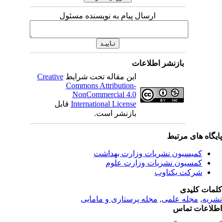
ارسال پیام به نویسنده مسئول
بازنشر اطلاعات
این مقاله تحت شرایط
Creative
Commons Attribution-
NonCommercial 4.0
International License
قابل
بازنشر است.
یگاه های مرتبط
کمیسیون نشریات وزارت بهداشت
کمسیون نشریات وزارت علوم
شرکت یکتاوب
مات کلیدی
ریه
,
مجله علمی
,
مجله پرستاری و مامایی
لاعات تماس