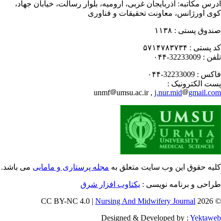
رس مکاتبه:
آذربایجان غربی، ارومیه، بلوار رسالت، خیابان جهاد،
ی اورژانس، معاونت تحقیقات و فناوری
دوق پستی :
۱۱۳۸
 پستی :
۵۷۱۴۷۸۳۷۳۴
فن :
32233009-۰۴۴
کس :
32233009-۰۴۴
ت الکترونیک :
unmf
umsu.ac.ir ,
j.nur.mid
gmail.c
یه حقوق این وب سایت متعلق به
مجله پرستاری و مامایی
می باشد.
احی و برنامه نویسی :
یکتاوب افزار شرق
Nursing And Midwifery Journal
© 202
Designed & Developed by :
Yektaw