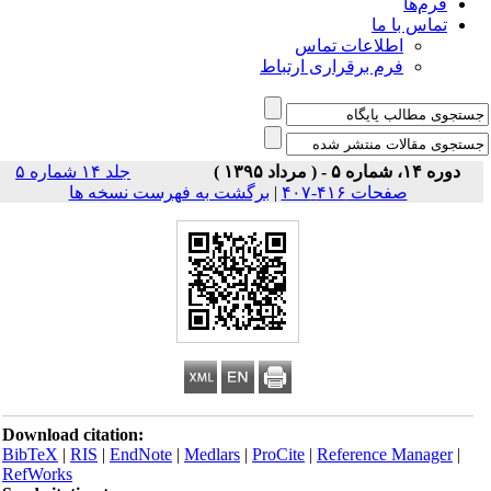
فرم‌ها
تماس با ما
اطلاعات تماس
فرم برقراری ارتباط
دوره ۱۴، شماره ۵ - ( مرداد ۱۳۹۵ )
جلد ۱۴ شماره ۵
صفحات ۴۱۶-۴۰۷
|
برگشت به فهرست نسخه ها
Download citation:
BibTeX
|
RIS
|
EndNote
|
Medlars
|
ProCite
|
Reference Manager
|
RefWorks