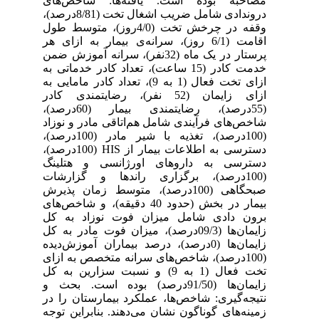
مصاحبه بوده است. یافته‌ها: شاخص‌های
دروندادی شامل ضریب اشغال تخت (8/81درصد)،
وقفه در چرخش تخت (4/0روز)، متوسط طول
اقامت (6/1 روز)، سرانه‌ی بیمار به ازای هر
پرستار در یک ماه (32نفر)، سرانه آموزش ضمن
خدمت کادر (15 ساعت)، تعداد کادر خدماتی به
ازای تخت فعال (1 به 9)، تعداد کادر مامایی به
ازای زایمان (52 نفر)، رضایتمندی کادر
(55درصد)، رضایتمندی بیمار (60درصد)،
شاخص‌های فرآیندی شامل هم‌اتاقی مادر و نوزاد
(100درصد)، تغذیه با شیر مادر (100درصد)،
دسترسی به اطلاعات بیمار از HIS (100درصد)،
دسترسی به داروهای اورژانسی و هتلینگ
(100درصد)، برگزاری راندها و گزارشات
صبحگاهی (100درصد)، متوسط زمان پذیرش
بیمار در بخش (حدود 40 دقیقه)، و شاخص‌های
برون دادی شامل میزان فوت نوزاد به کل
زایمان‌ها (09/3درصد)، میزان فوت مادر به کل
زایمان‌ها (0درصد)، درصد بیماران آموزش‌دیده
(100درصد)، شاخص‌های سرانه متخصص به ازای
تخت فعال (1 به 9) و نسبت سزارین به کل
زایمان‌ها (91/50درصد) بوده است. بحث و
نتیجه‌گیری: شاخص‌ها، عملکرد بیمارستان را در
زمینه‌های گوناگون نشان می‌دهند. بنابراین توجه