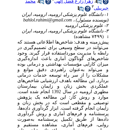
،
زهرا زارع فضل الهی
،
محمد
۳
جبرییلی
۱- دانشگاه علوم پزشکی ارومیه، ارومیه، ایران
(نویسنده مسئول) ،
bahlol.rahimi@gmail.com
۲- علوم پزشکی ارومیه
۳- دانشگاه علوم پزشکی ارومیه، ارومیه، ایران
:
(۷۴۹۹ مشاهده)
پیش‌زمینه و هدف: شاخص‌ها اطلاعاتی هستند که
می‌توانند در سطح وسیعی برای تصمیم‌گیری در
رابطه با مدیریت مورداستفاده قرار گیرند. وجود
شاخص‌های گوناگون آماری باعث اندازه‌گیری
میزان کارایی مؤسسات بهداشتی و درمانی بوده
و می‌تواند به‌عنوان راهبردی دقیق موانع و
مشکلات را از سر راه توسعه خدمات درمانی
بردارد. این مطالعه باهدف ارزشیابی شاخص‌های
عملکردی بخش زنان و زایمان بیمارستان
مطهری ارومیه در سال 1392 انجام شده است.
موارد و روش کار: این مطالعه یک پژوهش
توصیفی و مقطعی است که در بخش زنان و
زایمان انجام گرفته است. ابزار گردآوری داده‌ها،
پرسشنامه و فرم‌های آماری و روش گردآوری
داده‌ها از طریق تکمیل پرسشنامه به‌صورت
روایی، فرم‌های آماری، مشاهده مستقیم و