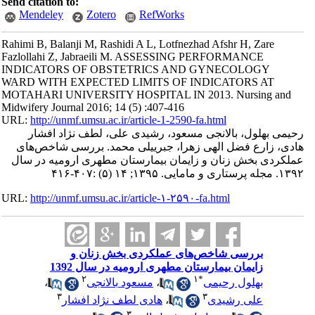
Send citation to:
Mendeley
Zotero
RefWorks
Rahimi B, Balanji M, Rashidi A L, Lotfnezhad Afshr H, Zare
Fazlollahi Z, Jabraeili M. ASSESSING PERFORMANCE
INDICATORS OF OBSTETRICS AND GYNECOLOGY
WARD WITH EXPECTED LIMITS OF INDICATORS AT
MOTAHARI UNIVERSITY HOSPITAL IN 2013. Nursing and
Midwifery Journal 2016; 14 (5) :407-416
URL:
http://unmf.umsu.ac.ir/article-1-2590-fa.html
رحیمی بهلول، بالانجی مسعود، رشیدی علی، لطف نژاد افشار
هادی، زارع فضل الهی زهرا، جبرییلی محمد. بررسی شاخص‌های
عملکردی بخش زنان و زایمان بیمارستان مطهری ارومیه در سال
۱۳۹۲. مجله پرستاری و مامایی. ۱۳۹۵; ۱۴ (۵) :۴۰۷-۴۱۶
URL:
http://unmf.umsu.ac.ir/article-۱-۲۵۹۰-fa.html
بررسی شاخص‌های عملکردی بخش زنان و
زایمان بیمارستان مطهری ارومیه در سال 1392
۲
۱
*
بهلول رحیمی
،
مسعود بالانجی
،
۳
۳
علی رشیدی
،
هادی لطف نژاد افشار
۳