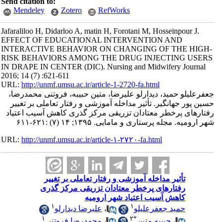
Send citation to:
Mendeley
Zotero
RefWorks
Jafaraliloo H, Didarloo A, matin H, Forotani M, Hosseinpour J.
EFFECT OF EDUCATIONAL INTERVENTION AND
INTERACTIVE BEHAVIOR ON CHANGING OF THE HIGH-
RISK BEHAVIORS AMONG THE DRUG INJECTING USERS
IN DRAPE IN CENTER (DIC). Nursing and Midwifery Journal
2016; 14 (7) :621-611
URL:
http://unmf.umsu.ac.ir/article-1-2720-fa.html
جعفرعلیلو حمید، دیدارلو علیرضا، متین حبیبه، فروتنی محمدرضا،
حسین پور جهانگیر. تأثیر مداخله آموزشی و رفتار تعاملی بر تغییر
رفتارهای پرخطر معتادان تزریقی مرکز گذری کاهش آسیب اعتیاد
شهر ارومیه. مجله پرستاری و مامایی. ۱۳۹۵; ۱۴ (۷) :۶۲۱-۶۱۱
URL:
http://unmf.umsu.ac.ir/article-۱-۲۷۲۰-fa.html
تأثیر مداخله آموزشی و رفتار تعاملی بر تغییر
رفتارهای پرخطر معتادان تزریقی مرکز گذری
کاهش آسیب اعتیاد شهر ارومیه
۱
۱
حمید جعفرعلیلو
،
علیرضا دیدارلو
۱
۲
*
،
حبیبه متین
،
محمدرضا فروتنی