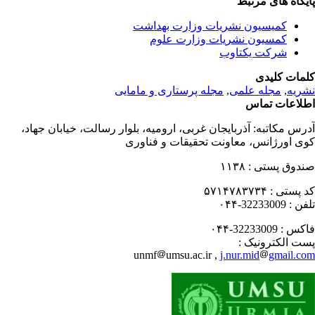
یگاه های مرتبط
کمیسیون نشریات وزارت بهداشت
کمسیون نشریات وزارت علوم
شرکت یکتاوب
مات کلیدی
ریه
,
مجله علمی
,
مجله پرستاری و مامایی
لاعات تماس
رس مکاتبه:
آذربایجان غربی، ارومیه، بلوار رسالت، خیابان جهاد،
ی اورژانس، معاونت تحقیقات و فناوری
دوق پستی :
۱۱۳۸
 پستی :
۵۷۱۴۷۸۳۷۳۴
فن :
32233009-۰۴۴
کس :
32233009-۰۴۴
ت الکترونیک :
unmf
umsu.ac.ir ,
j.nur.mid
gmail.c