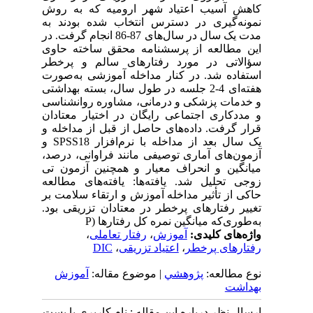
کاهش آسیب اعتیاد شهر ارومیه که به روش
نمونه‌گیری در دسترس انتخاب شده بودند به
مدت یک سال در سال‌های 87-86 انجام گرفت. در
این مطالعه از پرسشنامه محقق ساخته حاوی
سؤالاتی در مورد رفتارهای سالم و پرخطر
استفاده شد. در کنار مداخله آموزشی به‌صورت
هفته‌ای 4-2 جلسه در طول سال، بسته بهداشتی
و خدمات پزشکی و درمانی، مشاوره روانشناسی
و مددکاری اجتماعی رایگان در اختیار معتادان
قرار گرفت. داده‌های حاصل از قبل از مداخله و
یک سال بعد از مداخله با نرم‌افزار SPSS18 و
آزمون‌های آماری توصیفی مانند فراوانی، درصد،
میانگین و انحراف معیار و همچنین آزمون تی
زوجی تحلیل شد. یافته‌ها: یافته‌های مطالعه
حاکی از تأثیر مداخله آموزش و ارتقاء سلامت بر
تغییر رفتارهای پرخطر در معتادان تزریقی بود.
به‌طوری‌که میانگین نمره کل رفتارها (P
واژه‌های کلیدی:
آموزش
،
رفتار تعاملی
،
رفتارهای پرخطر
،
اعتیاد تزریقی
،
DIC
نوع مطالعه:
پژوهشي
| موضوع مقاله:
آموزش
بهداشت
ارسال نظر درباره این مقاله : نام کاربری یا پست