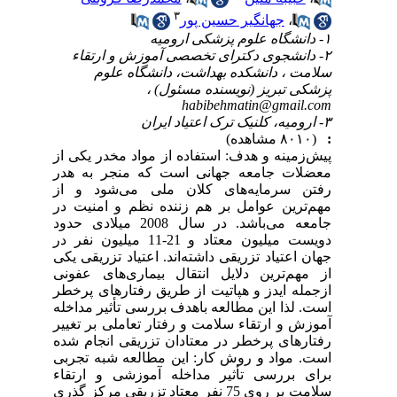
۳
،
جهانگیر حسین پور
۱- دانشگاه علوم پزشکی ارومیه
۲- دانشجوی دکترای تخصصی آموزش و ارتقاء
سلامت ، دانشکده بهداشت، دانشگاه علوم
پزشکی تبریز (نویسنده مسئول) ،
habibehmatin@gmail.com
۳- ارومیه، کلنیک ترک اعتیاد ایران
:
(۸۰۱۰ مشاهده)
پیش‌زمینه و هدف: استفاده از مواد مخدر یکی از
معضلات جامعه جهانی است که منجر به هدر
رفتن سرمایه‌های کلان ملی می‌شود و از
مهم‌ترین عوامل بر هم زننده نظم و امنیت در
جامعه می‌باشد. در سال 2008 میلادی حدود
دویست میلیون معتاد و 21-11 میلیون نفر در
جهان اعتیاد تزریقی داشته‌اند. اعتیاد تزریقی یکی
از مهم‌ترین دلایل انتقال بیماری‌های عفونی
ازجمله ایدز و هپاتیت از طریق رفتارهای پرخطر
است. لذا این مطالعه باهدف بررسی تأثیر مداخله
آموزش و ارتقاء سلامت و رفتار تعاملی بر تغییر
رفتارهای پرخطر در معتادان تزریقی انجام شده
است. مواد و روش کار: این مطالعه شبه تجربی
برای بررسی تأثیر مداخله آموزشی و ارتقاء
سلامت بر روی 75 نفر معتاد تزریقی مرکز گذری