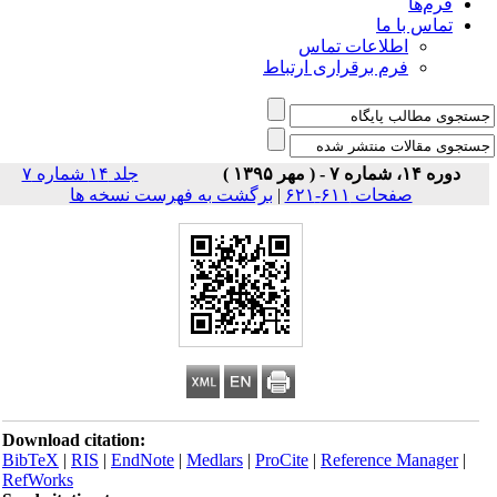
فرم‌ها
تماس با ما
اطلاعات تماس
فرم برقراری ارتباط
دوره ۱۴، شماره ۷ - ( مهر ۱۳۹۵ )
جلد ۱۴ شماره ۷
صفحات ۶۱۱-۶۲۱
|
برگشت به فهرست نسخه ها
Download citation:
BibTeX
|
RIS
|
EndNote
|
Medlars
|
ProCite
|
Reference Manager
|
RefWorks