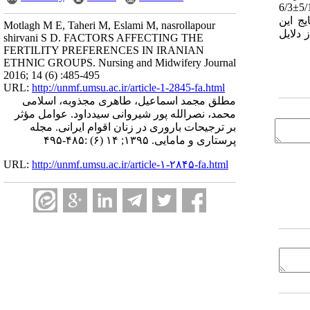
دلیل اصلی تمایل را پسر خواستن و 1/20 درصد دختر خواستن ذکر نمودند. میانگین تعداد مناسب فرزندآوری از 3/1±2/2 فرزند در قوم کرد تا 5/1±6/3
د داشت (05/0>p). نتیجه‌‌گیری: نتایج این
Motlagh M E, Taheri M, Eslami M, nasrollapour
 دلایل
shirvani S D. FACTORS AFFECTING THE
FERTILITY PREFERENCES IN IRANIAN
ETHNIC GROUPS. Nursing and Midwifery Journal
2016; 14 (6) :485-495
URL:
http://unmf.umsu.ac.ir/article-1-2845-fa.html
مطلق مجمد اسماعیل، طاهری مجذوبه، اسلامی
محمد، نصرالله پور شیروانی سیدداود. عوامل مؤثر
بر ترجیحات باروری در زنان اقوام ایرانی. مجله
پرستاری و مامایی. ۱۳۹۵; ۱۴ (۶) :۴۸۵-۴۹۵
URL:
http://unmf.umsu.ac.ir/article-۱-۲۸۴۵-fa.html