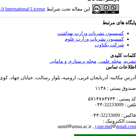
این مقاله تحت شرایط
 International License
پایگاه های مرتبط
کمیسیون نشریات وزارت بهداشت
کمسیون نشریات وزارت علوم
شرکت یکتاوب
کلمات کلیدی
نشریه
,
مجله علمی
,
مجله پرستاری و مامایی
اطلاعات تماس
آدرس مکاتبه:
آذربایجان غربی، ارومیه، بلوار رسالت، خیابان جهاد، کو
صندوق پستی :
۱۱۳۸
کد پستی :
۵۷۱۴۷۸۳۷۳۴
تلفن :
32233009-۰۴۴
فاکس :
32233009-۰۴۴
پست الکترونیک :
unmf
umsu.ac.ir ,
j.nur.mid
gmail.com