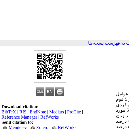
 به فهرست نسخه ها
 عوامل
مؤثر بر ترجیحات باروری در زنان پنج قوم ایرانی انجام گرفت. مواد و روش‌ها: این مطالعه توصیفی-تحلیلی بر روی 2114 زن سنین باروری از 5 قوم
یرهای فردی
Download citation:
و وابسته مربوط به ترجیحات باروری بود که روایی و پایایی آن مورد تائید قرار گرفت. داده‌‌ها با روش مصاحبه جمع‌‌آوری و در نرم‌‌افزار SPSS18 مورد
BibTeX
|
RIS
|
EndNote
|
Medlars
|
ProCite
|
ل بود و بیشتر افراد (910 نفر یا 9/44 درصد) تحصیلات ابتدایی داشتند. حدود 60 درصد زنان
Reference Manager
|
RefWorks
با وجود داشتن قابلیت باروری، هیچ تمایلی به فرزند آوردن بعدی نداشتند که 5/28 درصد بالا رفتن سن، 4/24 درصد مشکلات اقتصادی 0/19 درصد
Send citation to:
مخالفت شدید همسر را از دلایل اصلی عدم تمایل به فرزندآوری اعلام نمودند. از 384 (5/16 درصد) زنی که تمایل به بارداری بعدی داشتند، 4/41 درصد
Mendeley
Zotero
RefWorks