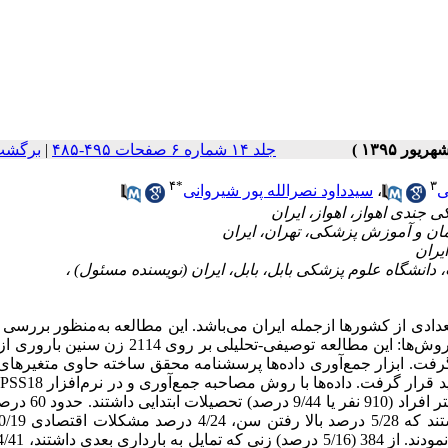
جلد ۱۴ شماره ۶ صفحات ۴۹۵-۴۸۵
|
برگشت
۴
*
۳
ی
،
سیدداود نصرالله پور شیروانی
ادی از کشورها ازجمله ایران می‌‌باشد. این مطالعه به‌منظور بررسی
ستانی و بلوچی، ترک و ترکمن در زمستان 1393 انجام گرفت. ابزار جمع‌‌آوری داده‌‌ها پرسشنامه محقق ساخته حاوی متغ
تحلیل قرار گرفتند. یافته‌‌ها: میانگین سن زنان 3/4±6/37 سا