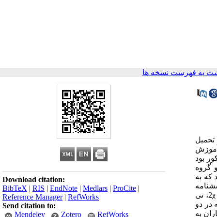
ت به فهرست نسخه ها
 تحمیل
 آموزش
ور بود
دفی به دو گروه
 که به
Download citation:
شنامه
BibTeX
|
RIS
|
EndNote
|
Medlars
|
ProCite
|
خودکارآمدی بیماران قلبی سالیوان قبل، بعد و هشت هفته پس از انجام مداخله جمع‌آوری گردید. تجزیه‌و‌تحلیل اطلاعات با آزمون‌های آماری 2χ، تی
Reference Manager
|
RefWorks
 در دو
Send citation to:
یماران به
Mendeley
Zotero
RefWorks