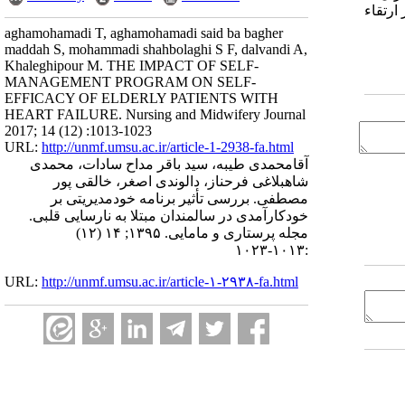
ارتقاء
aghamohamadi T, aghamohamadi said ba bagher
maddah S, mohammadi shahbolaghi S F, dalvandi A,
Khaleghipour M. THE IMPACT OF SELF-
MANAGEMENT PROGRAM ON SELF-
EFFICACY OF ELDERLY PATIENTS WITH
HEART FAILURE. Nursing and Midwifery Journal
2017; 14 (12) :1013-1023
URL:
http://unmf.umsu.ac.ir/article-1-2938-fa.html
آقامحمدی طیبه، سید باقر مداح سادات، محمدی
شاهبلاغی فرحناز، دالوندی اصغر، خالقی پور
مصطفی. بررسی تأثیر برنامه خودمدیریتی بر
خودکارآمدی در سالمندان مبتلا به نارسایی قلبی.
مجله پرستاری و مامایی. ۱۳۹۵; ۱۴ (۱۲)
:۱۰۱۳-۱۰۲۳
URL:
http://unmf.umsu.ac.ir/article-۱-۲۹۳۸-fa.html