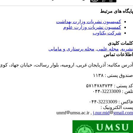
پایگاه های مرتبط
کمیسیون نشریات وزارت بهداشت
کمسیون نشریات وزارت علوم
شرکت یکتاوب
کلمات کلیدی
نشریه
,
مجله علمی
,
مجله پرستاری و مامایی
اطلاعات تماس
آدرس مکاتبه:
آذربایجان غربی، ارومیه، بلوار رسالت، خیابان جهاد، کو
صندوق پستی :
۱۱۳۸
کد پستی :
۵۷۱۴۷۸۳۷۳۴
تلفن :
32233009-۰۴۴
فاکس :
32233009-۰۴۴
پست الکترونیک :
unmf
umsu.ac.ir ,
j.nur.mid
gmail.com