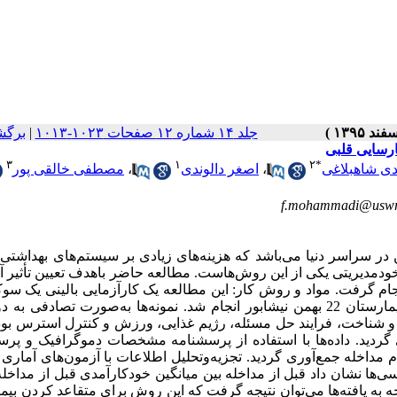
جلد ۱۴ شماره ۱۲ صفحات ۱۰۲۳-۱۰۱۳
|
برگش
ارسایی قلبی
۳
۱
۲
*
ی شاهبلاغی
،
اصغر دالوندی
،
مصطفی خالقی پور
f.mohammadi@uswr.
 در سراسر دنیا می‌باشد که هزینه‌های زیادی بر سیستم‌های بهداشتی
 خودمدیریتی یکی از این ‌روش‌هاست. مطالعه حاضر باهدف تعیین تأثیر
جام گرفت. مواد و روش کار: این مطالعه یک کارآزمایی بالینی یک سوک
که بر روی 90 بیمار منتخب مبتلا به نارسایی قلب مراجعه‌کننده به بیمارستان 22 بهمن نیشابور انجام شد. نمونه‌ها به‌صورت تصا
امل آگاهی و شناخت، فرایند حل مسئله، رژیم غذایی، ورزش و کنترل استرس بود
دید. داده‌ها با استفاده از پرسشنامه مشخصات دموگرافیک و پرس
رسی‌ها نشان داد قبل از مداخله بین میانگین خودکارآمدی قبل از مداخله
05/). بحث و نتیجه‌گیری: با توجه به یافته‌ها می‌توان نتیجه گرفت که این روش برای متقاعد کردن ب