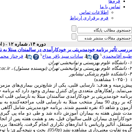
فرم‌ها
تماس با ما
اطلاعات تماس
فرم برقراری ارتباط
دوره ۱۴، شماره ۱۲ - ( اسفند ۱۳۹۵ )
بررسی تأثیر برنامه خودمدیریتی بر خودکارآمدی در سالمندان مبتلا به ن
۱
۱
طیبه آقامحمدی
،
سادات سید باقر مداح
،
فرحناز محمد
۱- دانشگاه علوم بهزیستی و توانبخشی تهران
۲- دانشگاه علوم بهزیستی و توانبخشی تهران (نویسنده مسئول) ،
ac.ir
۳- دانشکده علوم پزشکی نیشابور
:
(۱۰۲۵۰ مشاهده)
پیش‌زمینه و هدف: نارسایی قلبی، یکی از شایع‌ترین بیماری‌های مزمن
می‌نماید. راهکارهای متعددی برای کنترل بیماری وجود دارد که برنامه
برنامه خودمدیریتی بر خودکارآمدی سالمندان مبتلا به نارسایی قلب ان
آزمون و شاهد 45 نفره تقسیم شدند. برنامه خودمدیریتی ش
مدت شش هفته به بیماران آموزش داده شد و طی دو ماه پی گیری گر
مستقل، آنالیز واریانس با اندازه‌های تکراری انجام گرفت. یافته‌ها: بر
گروه تفاوت معنی‌داری مشاهده نشد (0p