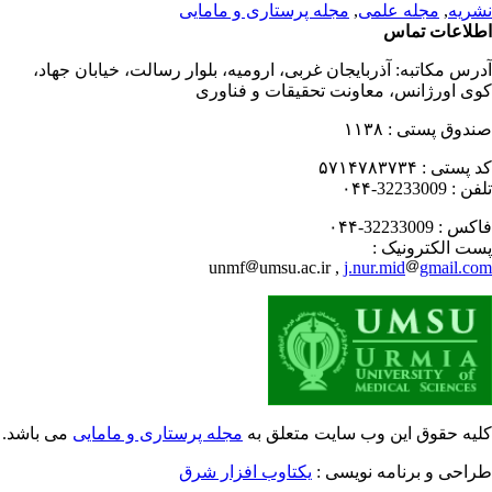
ریه
,
مجله علمی
,
مجله پرستاری و مامایی
لاعات تماس
رس مکاتبه:
آذربایجان غربی، ارومیه، بلوار رسالت، خیابان جهاد،
ی اورژانس، معاونت تحقیقات و فناوری
دوق پستی :
۱۱۳۸
 پستی :
۵۷۱۴۷۸۳۷۳۴
فن :
32233009-۰۴۴
کس :
32233009-۰۴۴
ت الکترونیک :
unmf
umsu.ac.ir ,
j.nur.mid
gmail.c
یه حقوق این وب سایت متعلق به
مجله پرستاری و مامایی
می باشد.
احی و برنامه نویسی :
یکتاوب افزار شرق