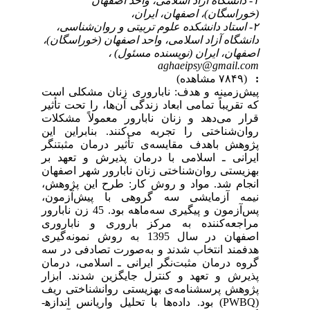
۱- دانشگاه آزاد اسلامی، واحد اصفهان
(خوراسگان)، اصفهان، ایران،
۲- استاد دانشکده علوم تربیتی و روان‌شناسی،
دانشگاه آزاد اسلامی، واحد اصفهان (خوراسگان)،
اصفهان، ایران (نویسنده مسئول) ،
aghaeipsy@gmail.com
:
(۷۸۴۹ مشاهده)
پیش‌زمینه و هدف: ناباروری زنان مشکلی است
که تقریباً تمامی ابعاد زندگی آن‌ها، را تحت تأثیر
قرار می‌دهد و زنان نابارور معمولاً مشکلات
روان‌شناختی را تجربه می‌کنند. بنابراین این
پژوهش باهدف مقایسه‌ی تأثیر درمان مثبت­نگر
ایرانی ـ اسلامی با درمان پذیرش و تعهد بر
بهزیستی روان‌شناختی زنان نابارور شهر اصفهان
انجام شد. مواد و روش کار: طرح این پژوهش،
نیمه آزمایشی سه گروهی با پیش‌آزمون،
پس‌آزمون و پیگیری سه‌ماهه بود. 45 زن نابارور
مراجعه‌کننده به مرکز باروری و ناباروری
اصفهان در سال 1395 به روش نمونه‌گیری
هدفمند انتخاب شدند و به‌صورت تصادفی در سه
گروه درمان مثبت‌نگر ایرانی ـ اسلامی، درمان
پذیرش و تعهد و کنترل جایگزین شدند. ابزار
پژوهش پرسشنامه‌ی بهزیستی روان­شناختی ریف
(PWBQ) بود. داده‌ها با تحلیل واریانس اندازه­