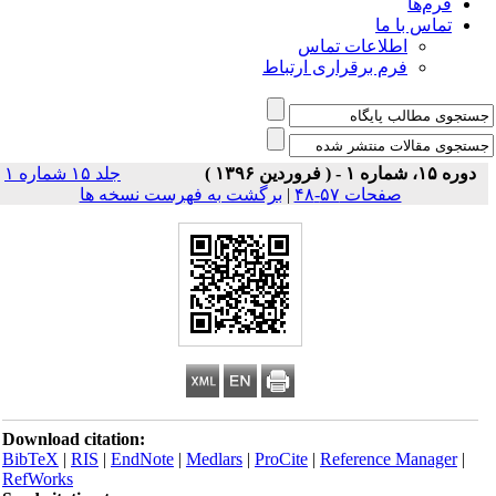
فرم‌ها
تماس با ما
اطلاعات تماس
فرم برقراری ارتباط
دوره ۱۵، شماره ۱ - ( فروردین ۱۳۹۶ )
جلد ۱۵ شماره ۱
صفحات ۵۷-۴۸
|
برگشت به فهرست نسخه ها
Download citation:
BibTeX
|
RIS
|
EndNote
|
Medlars
|
ProCite
|
Reference Manager
|
RefWorks