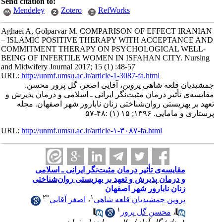
Send citation to:
Mendeley
Zotero
RefWorks
Aghaei A, Golparvar M. COMPARISON OF EFFECT IRANIAN
– ISLAMIC POSITIVE THERAPY WITH ACCEPTANCE AND
COMMITMENT THERAPY ON PSYCHOLOGICAL WELL-
BEING OF INFERTILE WOMEN IN ISFAHAN CITY. Nursing
and Midwifery Journal 2017; 15 (1) :48-57
URL:
http://unmf.umsu.ac.ir/article-1-3087-fa.html
جمشیدیان قلعه شاهی پروین، آقایی اصغر، گل پرور محسن.
مقایسه‌ی تأثیر درمان مثبت‌نگر ایرانی ـ اسلامی و درمان پذیرش و
تعهد بر بهزیستی روان‌شناختی زنان نابارور شهر اصفهان. مجله
پرستاری و مامایی. ۱۳۹۶; ۱۵ (۱) :۴۸-۵۷
URL:
http://unmf.umsu.ac.ir/article-۱-۳۰۸۷-fa.html
مقایسه‌ی تأثیر درمان مثبت‌نگر ایرانی ـ اسلامی
و درمان پذیرش و تعهد بر بهزیستی روان‌شناختی
زنان نابارور شهر اصفهان
۲
*
۱
پروین جمشیدیان قلعه شاهی
،
اصغر آقایی
۱
،
محسن گل پرور