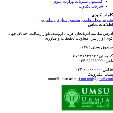
کمسیون نشریات وزارت علوم
شرکت یکتاوب
مات کلیدی
ریه
,
مجله علمی
,
مجله پرستاری و مامایی
لاعات تماس
رس مکاتبه:
آذربایجان غربی، ارومیه، بلوار رسالت، خیابان جهاد،
ی اورژانس، معاونت تحقیقات و فناوری
دوق پستی :
۱۱۳۸
 پستی :
۵۷۱۴۷۸۳۷۳۴
فن :
32233009-۰۴۴
کس :
32233009-۰۴۴
ت الکترونیک :
unmf
umsu.ac.ir ,
j.nur.mid
gmail.c