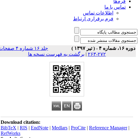
فرم‌ها
تماس با ما
اطلاعات تماس
فرم برقراری ارتباط
ه ۱۶، شماره ۴ - ( تیر ۱۳۹۷ )
جلد ۱۶ شماره ۴ صفحات
۲۷۲-۲۶۳
|
برگشت به فهرست نسخه ها
Download citation:
BibTeX
|
RIS
|
EndNote
|
Medlars
|
ProCite
|
Reference Manager
|
RefWorks