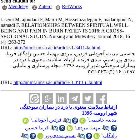
Send citation to:
Mendeley
Zotero
RefWorks
Jasemi M, ajoudani F, Mardi M, Hosseinzadegan F, madadipour N,
namadi F. RELATIONSHIPS BETWEEN SPIRITUAL WELL-
BEING AND PAIN IN BURN PATIENTS 2016: A CROSS-
SECTIONAL STUDY. Nursing and Midwifery Journal 2018; 16
(4) :263-272
URL:
http://unmf.umsu.ac.ir/article-1-3411-fa.html
جاسمی مدینه، آجودانی فردین، مردی مهسا، حسین زادگان فریبا،
مددی پور نسیم، نمدی فریده. ارتباط سلامت معنوی با درد در
بیماران سوختگی شهر ارومیه ۱۳۹۶. مجله پرستاری و مامایی.
۱۳۹۷; ۱۶ (۴) :۲۶۳-۲۷۲
URL:
http://unmf.umsu.ac.ir/article-۱-۳۴۱۱-fa.html
ارتباط سلامت معنوی با درد در بیماران سوختگی
شهر ارومیه 1396
۱
۱
مدینه جاسمی
،
فردین آجودانی
۱
،
مهسا مردی
،
فریبا حسین
۱
زادگان
،
نسیم مددی پور
،