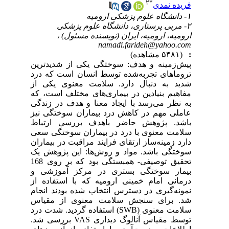
۲
*
فریده نمدی
۱- دانشگاه علوم پزشکی ارومیه
۲- مربی پرستاری، دانشگاه علوم پزشکی
ارومیه، ارومیه، ایران (نویسنده مسئول) ،
namadi.farideh@yahoo.com
:
(۵۴۸۱ مشاهده)
پیش‌زمینه و هدف: سوختگی یکی از شدیدترین
تروماهای تجربه‌شده توسط انسان است که درد
شدید به دنبال دارد. سلامت معنوی یکی از
مفاهیم بنیادین در بیماری‌های مختلف است، که
به نظر می‌رسد با ایجاد معنا و هدف در زندگی
عاملی مهم در کاهش درد بیماران سوختگی نیز
باشد. پژوهش حاضر باهدف بررسی ارتباط
سلامت معنوی با درد در بیماران سوختگی سعی
دارد زمینه‌ساز ارتقای فرایند مراقبت در بیماران
سوختگی باشد. مواد و روش‌ها: این پژوهش یک
تحقیق توصیفی- همبستگی بود که بر روی 168
بیمار سوختگی بستری در مرکز آموزشی و
درمانی امام خمینی ارومیه که با استفاده از
نمونه‌گیری در دسترس انتخاب شده بودند انجام
شد. برای سنجش سلامت معنوی از مقیاس
سلامت معنوی (SWB) استفاده گردید. شدت درد
توسط مقیاس آنالوگ دیداری VAS بررسی شد.