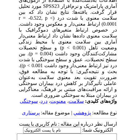
اطلاعات به‌دست‌آمده با استفاده از آزمون‌های
آماری پارامتریک و نرم‌افزار SPSS23 مورد تحلیل
قرار گرفت. یافته‌ها: نتایج نشان داد که بین
سلامت معنوی با شدت درد (r = -0.522, p <
0.0001) ارتباط معنی‌دار و معکوس وجود داشت.
در خصوص ارتباط متغیرهای دموگرافیک با
سلامت معنوی داده‌ها نشان داد ارتباط معنی‌دار
آماری بین سلامت معنوی با محیط زندگی
وضعیت تأهل (p < 0.001) و سطح تحصیلات
مشارکت‌کنندگان وجود داشت (p = 0.004). بین
سطح تحصیلات، عمق و سطح سوختگی با شدت
درد نیز ارتباط معنی‌دار وجود داشت p < 0.001)).
بحث و نتیجه‌گیری: با توجه به مطالعه فوق،
ضرورت تقویت بعد معنوی سلامت به‌عنوان
عاملی تأثیرگذار بر کاهش درد بیماران سوختگی
و ارائه مراقبت‌های مبتنی بر فرهنگ، معناگرایی
در بیماران مبتلا به سوختگی ضروری است.
واژه‌های کلیدی:
سلامت
،
معنویت
،
درد
،
سوختگی
نوع مطالعه:
پژوهشي
| موضوع مقاله:
پرستاری
ارسال نظر درباره این مقاله : نام کاربری یا پست
الکترونیک شما: