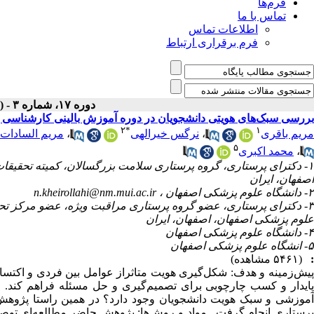
فرم‌ها
تماس با ما
اطلاعات تماس
فرم برقراری ارتباط
دوره ۱۷، شماره ۳ - ( خرداد ۱۳۹۸ )
بررسی سبک‌های هویتی دانشجویان در دوره آموزش بالینی کارشناسی
۲
*
۱
مریم باقری
،
نرگس خیرالهی
،
مریم السادات
۵
،
محمد اکبری
۱- دکترای پرستاری، گروه پرستاری سلامت بزرگسالان، کمیته تحقیقا
اصفهان، ایران
۲- دانشگاه علوم پزشکی اصفهان ،
n.kheirollahi@nm.mui.ac.ir
۳- دکترای پرستاری، عضو گروه پرستاری مراقبت ویژه، عضو مرکز تحق
علوم پزشکی اصفهان، اصفهان، ایران
۴- دانشگاه علوم پزشکی اصفهان
۵- انشگاه علوم پزشکی اصفهان
:
(۵۴۶۱ مشاهده)
پیش‌زمینه و هدف: شکل‌گیری هویت متاثراز عوامل بین فردی و اکتسا
پایدار و کسب چارچوبی برای تصمیم‌گیری و حل مسئله فراهم کند. ح
آموزشی و سبک هویت دانشجویان وجود دارد؟ در همین راستا پژوهش