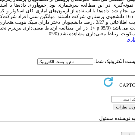
زش بالینی نیمسال تحصیلی 96-97 بودند. روش نمونه‌گیری در این مطالعه سرشماری بود. جمع‌آوری داده‌ها با ا
فیک و پرسشنامه سبک‌های هویت ISI-6G برزونسکی انجام شد. داده‌ها با استفاده از آزمون‌های آماری کای اسکوئر
والیس در نرم‌افزار SPSS نسخه 19 تحلیل شد. یافته‌ها: در این مطالعه 165 دانشجوی پرستاری شرکت داشتند. میانگین سنی افراد ش
مطالعه 6/2 ± 22 سال بود. 2/26 درصد دانشجویان پسر دارای سبک هویت اطلاعاتی و 2/27 درصد دانشجویان دختر دارای سبک هوی
اما نتایج مطالعه حاضر حاکی از عدم ارتباط بین جنسیت و سبک هویت می‌باشد (05/0 p >). در این مطالعه ارتباط معنی‌داری بی
اری
ا پست الکترونیک شما:
به نویسنده مسئول