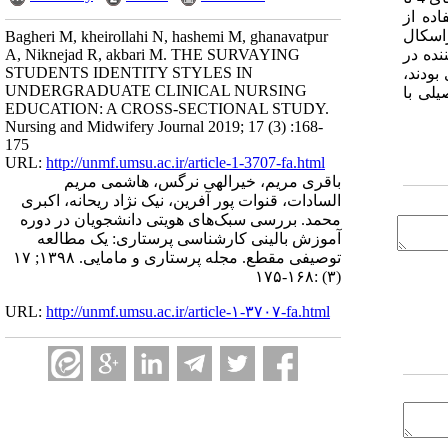
ستفاده از
 و کراسکال
Bagheri M, kheirollahi N, hashemi M, ghanavatpur
A, Niknejad R, akbari M. THE SURVAYING
رکت‌کننده در
STUDENTS IDENTITY STYLES IN
ت هنجاری بودند،
UNDERGRADUATE CLINICAL NURSING
ن‌ترم تحصیلی با
EDUCATION: A CROSS-SECTIONAL STUDY.
Nursing and Midwifery Journal 2019; 17 (3) :168-
175
URL:
http://unmf.umsu.ac.ir/article-1-3707-fa.html
باقری مریم، خیرالهی نرگس، هاشمی مریم
السادات، قنوات پور آفرین، نیک نژاد ریحانه، اکبری
محمد. بررسی سبک‌های هویتی دانشجویان در دوره
آموزش بالینی کارشناسی پرستاری: یک مطالعه
توصیفی مقطع. مجله پرستاری و مامایی. ۱۳۹۸; ۱۷
(۳) :۱۶۸-۱۷۵
URL:
http://unmf.umsu.ac.ir/article-۱-۳۷۰۷-fa.html