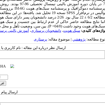
7 در پایان دوره آمو
پرسشنامه دموگرا
سبک‌های هویت وجود داشت (04/0= P). بین سن، وضعیت تأهل و محل سکونت ارتباط معنی‌داری مشاهده نشد (05/0
واژه‌های کلیدی:
سبک هویت
،
دانشجویان پرستاری
،
آموزش بالینی پرست
نوع مطالعه:
پژوهشي
| موضوع مقاله:
پرستاری
ارسال نظر درباره این مقاله : نام کاربری ی
ارسال پیام 