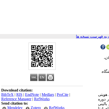
به فهرست نسخه ها
ان،
شگاه
Download citation:
BibTeX
|
RIS
|
EndNote
|
Medlars
|
ProCite
|
 هویتی
Reference Manager
|
RefWorks
 دوره
Send citation to:
الینی
Mendeley
Zotero
RefWorks
پرستاری انجام گرفت. مواد و روش‌ها: پژوهش حاضر مطالعه‌ای توصیفی- مقطعی می‌باشد. نمونه‌های پژوهش از دانشجویان پرستاری‌ترم‌های 4 تا