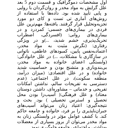
اول مشخصات دموگرافیک و قسمت دوم 5 بعد
علل گرایش به مواد مخدر و روان‌گردان با روایی
و پایی تأیید شده بود. داده‌ها با استفاده از
روش‌های آماری تی تست و کای دو مورد
تجزیه‌وتحلیل قرار گرفتند. یافته‌ها: مهم‌ترین علل
فردی در بیماری‌های جسمی: کمردرد و در
بیماری‌های روانی: (افسردگی، اضطراب
تحریک‌پذیری، خشم شدید، ...)و در ویژگی
رفتاری: (نگرش مثبت به مواد مخدر،
اعتمادبه‌نفس پایین، کمبودهای عاطفی، ناتوانی
در سازگاری با مشکلات، ...) در علل خانوادگی:
(وابستگی اعضای خانواده به مواد مخدر،
بی‌بندوباری و متشنج بودن و حساسیت شدید
خانواده) و در علل اقتصادی: (میزان درآمد،
منطقه سکونت)، در علل اجتماعی: (عدم
دسترسی به تفریحات سالم، نداشتن امکانات
تفریحی و خدماتی – مشاوره‌ای، داشتن دوستان
معتاد) و علل فرهنگی:( آسیب‌زا بودن محل
تحصیل و استرس تحصیلی ) بود. بحث و
نتیجه‌گیری: اعتیاد زنان می‌تواند آسیب‌های
جبران‌ناپذیری را بر فرد، خانواده و جامعه حاکم
کند. با کشف عوامل مؤثر در وابستگی زنان به
مواد مخدر می‌توان از بروز بسیاری از معضلات
بهداشتی و اجتماعی جامعه جلوگیری نمود.