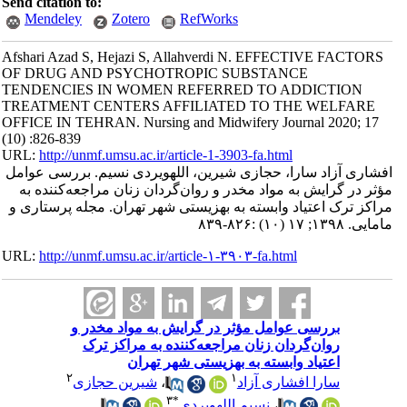
Send citation to:
Mendeley
Zotero
RefWorks
Afshari Azad S, Hejazi S, Allahverdi N. EFFECTIVE FACTORS
OF DRUG AND PSYCHOTROPIC SUBSTANCE
TENDENCIES IN WOMEN REFERRED TO ADDICTION
TREATMENT CENTERS AFFILIATED TO THE WELFARE
OFFICE IN TEHRAN. Nursing and Midwifery Journal 2020; 17
(10) :826-839
URL:
http://unmf.umsu.ac.ir/article-1-3903-fa.html
افشاری آزاد سارا، حجازی شیرین، اللهویردی نسیم. بررسی عوامل
مؤثر در گرایش به مواد مخدر و روان‌گردان زنان مراجعه‌کننده به
مراکز ترک اعتیاد وابسته به بهزیستی شهر تهران. مجله پرستاری و
مامایی. ۱۳۹۸; ۱۷ (۱۰) :۸۲۶-۸۳۹
URL:
http://unmf.umsu.ac.ir/article-۱-۳۹۰۳-fa.html
بررسی عوامل مؤثر در گرایش به مواد مخدر و
روان‌گردان زنان مراجعه‌کننده به مراکز ترک
اعتیاد وابسته به بهزیستی شهر تهران
۲
۱
سارا افشاری آزاد
،
شیرین حجازی
۳
*
،
نسیم اللهویردی