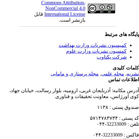
Commons Attribution-
NonCommercial 4.0
International License
قابل
بازنشر است.
یگاه های مرتبط
کمیسیون نشریات وزارت بهداشت
کمسیون نشریات وزارت علوم
شرکت یکتاوب
مات کلیدی
ریه
,
مجله علمی
,
مجله پرستاری و مامایی
لاعات تماس
رس مکاتبه:
آذربایجان غربی، ارومیه، بلوار رسالت، خیابان جهاد،
ی اورژانس، معاونت تحقیقات و فناوری
دوق پستی :
۱۱۳۸
 پستی :
۵۷۱۴۷۸۳۷۳۴
فن :
32233009-۰۴۴
کس :
32233009-۰۴۴