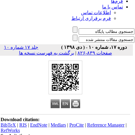
فرم‌ها
تماس با ما
اطلاعات تماس
فرم برقراری ارتباط
دوره ۱۷، شماره ۱۰ - ( دی ۱۳۹۸ )
جلد ۱۷ شماره ۱۰
صفحات ۸۳۹-۸۲۶
|
برگشت به فهرست نسخه ها
Download citation:
BibTeX
|
RIS
|
EndNote
|
Medlars
|
ProCite
|
Reference Manager
|
RefWorks