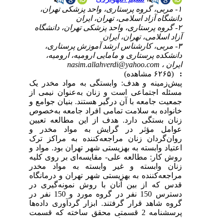
۱- مربی، گروه پرستاری، واحد پزشکی تهران،
دانشگاه آزاد اسلامی، تهران، ایران
۲- گروه پرستاری، واحد پزشکی تهران، دانشگاه
آزاد اسلامی، تهران، ایران
۳- مربی، کارشناس ارشد آموزش پرستاری،
دانشکده پرستاری و مامایی ارومیه، ارومیه،
ایران ،
nasim.allahverdi@yahoo.com
:
(۶۲۶۵ مشاهده)
پیش‌زمینه و هدف: وابستگی به مواد مخدر یک
مسئله اجتماعی است و زنان به‌عنوان نیمی از
جمعیت جامعه با آن درگیر هستند. بنیان جوامع و
خانواده به سلامت تمامی افراد جامعه به‌خصوص
زنان بستگی دارد. هدف از این مطالعه تعیین
عوامل مؤثر در گرایش به مواد مخدر و
روان‌گردان زنان مراجعه‌کننده به مراکز ترک
اعتیاد وابسته به بهزیستی شهر تهران بود. مواد و
روش کار: مطالعه علی- مقایسه‌ای بر روی کلیه
زنان وابسته و غیر وابسته به مواد مخدر
مراجعه‌کننده به بهزیستی شهر تهران و درمانگاه
قدس که از بین آنان با روش نمونه‌گیری در
دسترس 150 نفر در گروه مورد و 150 نفر در
گروه شاهد قرار گرفتند. ابزار گردآوری داده‌ها
پرسشنامه 2 قسمتی محقق ساخته که قسمت