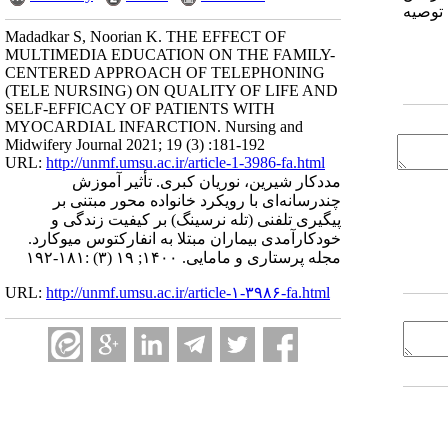
‌ توصیه
Madadkar S, Noorian K. THE EFFECT OF
MULTIMEDIA EDUCATION ON THE FAMILY-
CENTERED APPROACH OF TELEPHONING
(TELE NURSING) ON QUALITY OF LIFE AND
SELF-EFFICACY OF PATIENTS WITH
MYOCARDIAL INFARCTION. Nursing and
Midwifery Journal 2021; 19 (3) :181-192
URL:
http://unmf.umsu.ac.ir/article-1-3986-fa.html
مددکار شیرین، نوریان کبری. تأثیر آموزش
چندرسانه‌ای با رویکرد خانواده محور مبتنی بر
پیگیری تلفنی (تله نرسینگ) بر کیفیت زندگی و
خودکارآمدی بیماران مبتلا به انفارکتوس میوکارد.
مجله پرستاری و مامایی. ۱۴۰۰; ۱۹ (۳) :۱۸۱-۱۹۲
URL:
http://unmf.umsu.ac.ir/article-۱-۳۹۸۶-fa.html