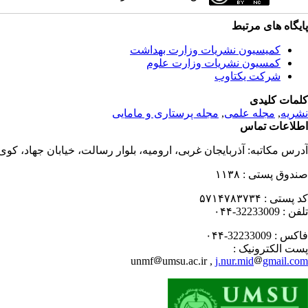
پایگاه های مرتبط
کمیسیون نشریات وزارت بهداشت
کمسیون نشریات وزارت علوم
شرکت یکتاوب
کلمات کلیدی
نشریه
,
مجله علمی
,
مجله پرستاری و مامایی
اطلاعات تماس
آدرس مکاتبه:
آذربایجان غربی، ارومیه، بلوار رسالت، خیابان جهاد، کو
صندوق پستی :
۱۱۳۸
کد پستی :
۵۷۱۴۷۸۳۷۳۴
تلفن :
32233009-۰۴۴
فاکس :
32233009-۰۴۴
پست الکترونیک :
unmf
umsu.ac.ir ,
j.nur.mid
gmail.com