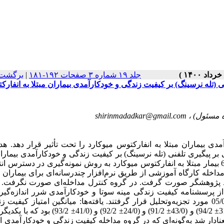
جلد ۱۹ شماره ۳ صفحات ۱۹۲-۱۸۱
|
برگشت 
نی (تله نرسینگ) بر کیفیت زندگی و خودکارآمدی بیماران مبتلا به انفار
shirinmadadkar@gmail.com
ی بیماران مبتلا به انفارکتوس میوکارد را تحت تأثیر قرار دهد. ه
 بر پیگیری تلفنی (تله نرسینگ) بر کیفیت زندگی و خودکارآمدی بیماران
به انفارکتوس میوکارد بود. مواد و روش‌ها: در این کارآزمایی بالینی، 60 بیمار مبتلا به انفارکتوس میوکارد به روش نمونه‌گیری در دس
داخله کارگاه آموزشی از طریق نرم‌افزار چندرسانه‌ای برای بیماران
زار شد. همچنین مداخله تلفنی به مدت 1 ماه توسط پژوهشگر صورت گرفت. در گروه کنترل مداخله‌ای صورت نگر
 بعد از مداخله با استفاده از پرسشنامه کیفیت زندگی مینه سوتا و خودکارآمدی شرر اندازه‌
داده‌ها با استفاده از نرم‌افزار SPSS 21 در سطح معنی‌داری کمتر از 05/0 مورد تجزیه‌وتحلیل قرار گرفتند. یافته‌ها: میانگین امتیاز 
خودکارآمدی بین دو گروه کنترل و مداخله قبل از مداخله به ترتیب (31/0± 94/2) و (43/0± 91/2) و (24/0± 2/2
ی مداخله این تفاوت معنادار شد به‌گونه‌ای که در گروه مداخله کیفیت زندگی و خودکارآمد