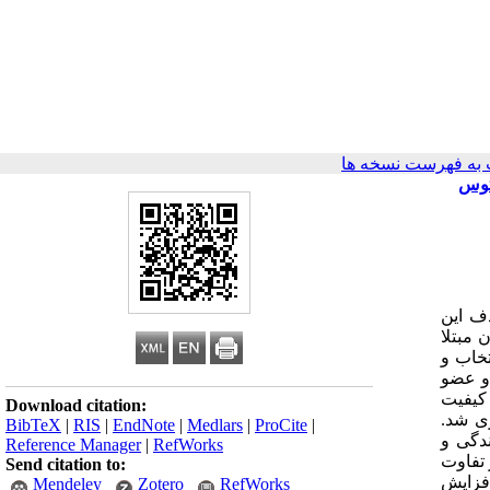
به فهرست نسخه ها
کتوس
دف این
 مبتلا
ترس انتخاب و
 و عضو
فت. کیفیت
Download citation:
گیری شد.
BibTeX
|
RIS
|
EndNote
|
Medlars
|
ProCite
|
کیفیت زندگی و
Reference Manager
|
RefWorks
9) و (41/0± 93/2) بود که با یکدیگر تفاوت
Send citation to:
ی افزایش
Mendeley
Zotero
RefWorks