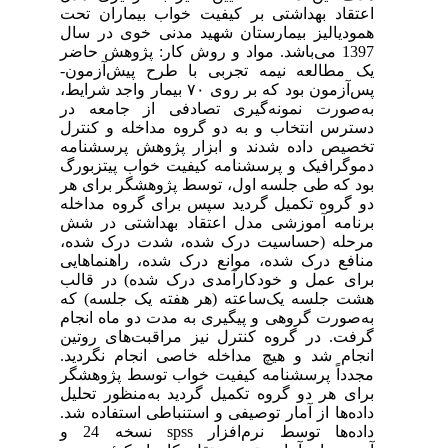
اعتقاد بهداشتی بر کیفیت خواب بیماران تحت
همودیالیز بیمارستان شهید مدنی خوی در سال
1397 می‌باشد. مواد و روش کار: پژوهش حاضر
یک مطالعه نیمه تجربی با طرح پیش‌آزمون-
پس‌آزمون بود که بر روی ٧٠ بیمار واجد شرایط،
به‌صورت نمونه‌گیری تصادفی از جامعه در
دسترس انتخاب و به دو گروه مداخله و کنترل
تخصیص داده شدند و ابزار پژوهش پرسشنامه
دموگرافیک و پرسشنامه کیفیت خواب پیتزبورگ
بود که طی جلسه اول، توسط پژوهشگر برای هر
دو گروه تکمیل گردید سپس برای گروه مداخله
برنامه آموزشی مدل اعتقاد بهداشتی در شش
مرحله (حساسیت درک شده، شدت درک شده،
منافع درک شده، موانع درک شده، راهنماهایی
برای عمل و خودکارآمدی درک شده) در قالب
هشت جلسه یک‌ساعته (هر هفته یک جلسه) که
به‌صورت گروهی و پیگیری به مدت دو ماه انجام
گرفت. در گروه کنترل نیز مراقبت‌های روتین
انجام شد و هیچ مداخله خاصی انجام نگردید.
مجدداً پرسشنامه کیفیت خواب توسط پژوهشگر
برای هر دو گروه تکمیل گردید به‌منظور تحلیل
داده‌ها از آمار توصیفی و استنباطی استفاده شد.
داده‌ها توسط نرم‌افزار spss نسخه 24 و