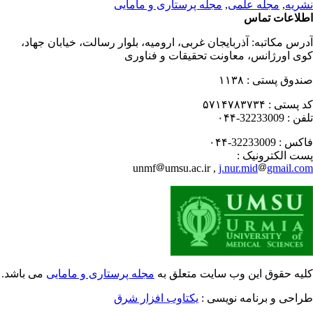
ریه
,
مجله علمی
,
مجله پرستاری و مامایی
لاعات تماس
رس مکاتبه:
آذربایجان غربی، ارومیه، بلوار رسالت، خیابان جهاد،
ی اورژانس، معاونت تحقیقات و فناوری
دوق پستی :
۱۱۳۸
 پستی :
۵۷۱۴۷۸۳۷۳۴
فن :
32233009-۰۴۴
کس :
32233009-۰۴۴
ت الکترونیک :
unmf
umsu.ac.ir ,
j.nur.mid
gmail.c
یه حقوق این وب سایت متعلق به
مجله پرستاری و مامایی
می باشد.
احی و برنامه نویسی :
یکتاوب افزار شرق