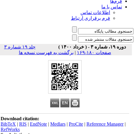
فرم‌ها
تماس با ما
اطلاعات تماس
فرم برقراری ارتباط
دوره ۱۹، شماره ۳ - ( خرداد ۱۴۰۰ )
جلد ۱۹ شماره ۳
صفحات ۱۸۰-۱۶۹
|
برگشت به فهرست نسخه ها
Download citation:
BibTeX
|
RIS
|
EndNote
|
Medlars
|
ProCite
|
Reference Manager
|
RefWorks