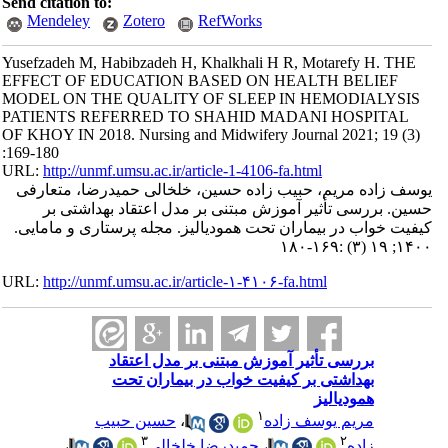
Send citation to:
Mendeley
Zotero
RefWorks
Yusefzadeh M, Habibzadeh H, Khalkhali H R, Motarefy H. THE
EFFECT OF EDUCATION BASED ON HEALTH BELIEF
MODEL ON THE QUALITY OF SLEEP IN HEMODIALYSIS
PATIENTS REFERRED TO SHAHID MADANI HOSPITAL
OF KHOY IN 2018. Nursing and Midwifery Journal 2021; 19 (3)
:169-180
URL:
http://unmf.umsu.ac.ir/article-1-4106-fa.html
یوسف زاده مریم، حبیب زاده حسین، خلخالی حمیدرضا، متعارفی
حسین. بررسی تأثیر آموزش مبتنی بر مدل اعتقاد بهداشتی بر
کیفیت خواب در بیماران تحت همودیالیز. مجله پرستاری و مامایی.
۱۴۰۰; ۱۹ (۳) :۱۶۹-۱۸۰
URL:
http://unmf.umsu.ac.ir/article-۱-۴۱۰۶-fa.html
بررسی تأثیر آموزش مبتنی بر مدل اعتقاد
بهداشتی بر کیفیت خواب در بیماران تحت
همودیالیز
۱
مریم یوسف زاده
،
حسین حبیب
۳
۲
زاده
،
حمیدرضا خلخالی
،