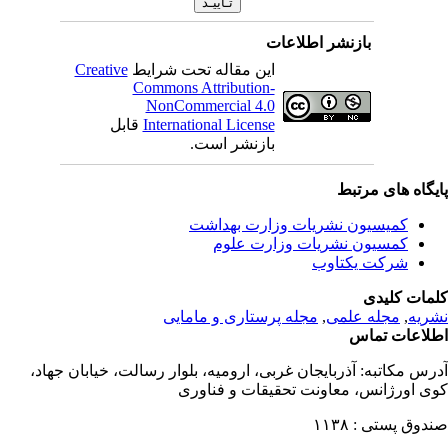
بازنشر اطلاعات
این مقاله تحت شرایط
Creative
Commons Attribution-
NonCommercial 4.0
International License
قابل
بازنشر است.
یگاه های مرتبط
کمیسیون نشریات وزارت بهداشت
کمسیون نشریات وزارت علوم
شرکت یکتاوب
مات کلیدی
ریه
,
مجله علمی
,
مجله پرستاری و مامایی
لاعات تماس
رس مکاتبه:
آذربایجان غربی، ارومیه، بلوار رسالت، خیابان جهاد،
ی اورژانس، معاونت تحقیقات و فناوری
دوق پستی :
۱۱۳۸