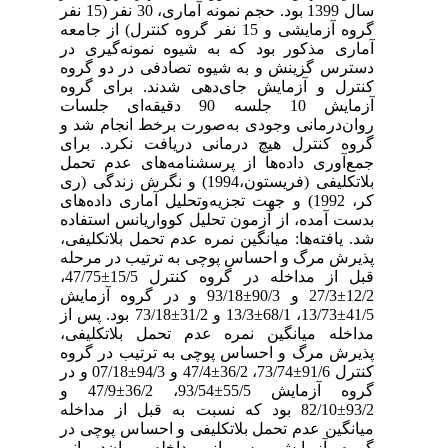
سال 1399 بود. حجم نمونه آماری، 30 نفر (15 نفر
گروه آزمایشی و 15 نفر گروه کنترل) از جامعه
آماری مذکور بود که به شیوه نمونه‌گیری در
دسترس گزینش و به شیوه تصادفی در دو گروه
کنترل و آزمایش جای‌دهی شدند. برای گروه
آزمایش 10 جلسه 90 دقیقه‌ای جلسات
روان‌درمانی وجودی به‌صورت برخط انجام شد و
گروه کنترل هیچ درمانی دریافت نکرد. برای
جمع‌آوری داده‌ها از پرسشنامه‌های عدم تحمل
بلاتکلیفی (فریستون،1994) و نگرش زندگی (ری
کر، 1992) و جهت تجزیه‌وتحلیل آماری داده‌های
بدست آمده، از آزمون تحلیل کوواریانس استفاده
شد. یافته‌ها: میانگین نمره عدم تحمل بلاتکلیفی،
پذیرش مرگ و احساس پوچی به ترتیب در مرحله
قبل از مداخله در گروه کنترل 15/5±47/75،
12/2±27/3 و 90/3±93/18 و در گروه آزمایش
41/5±13/73، 68/1±13/3 و 31/2±73/18 بود. پس از
مداخله میانگین نمره عدم تحمل بلاتکلیفی،
پذیرش مرگ و احساس پوچی به ترتیب در گروه
کنترل 91/6±73/74، 36/2±47/4 و 94/3±07/18 و در
گروه آزمایش 55/5±93/54، 36/2±47/9 و
93/2±82/10 بود که نسبت به قبل از مداخله
میانگین عدم تحمل بلاتکلیفی و احساس پوچی در
گروه آزمایش، پس از مداخله روان‌درمانی