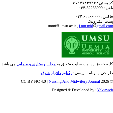
 پستی :
۵۷۱۴۷۸۳۷۳۴
فن :
32233009-۰۴۴
کس :
32233009-۰۴۴
ت الکترونیک :
unmf
umsu.ac.ir ,
j.nur.mid
gmail.c
یه حقوق این وب سایت متعلق به
مجله پرستاری و مامایی
می باشد.
احی و برنامه نویسی :
یکتاوب افزار شرق
Nursing And Midwifery Journal
© 202
Designed & Developed by :
Yektaw