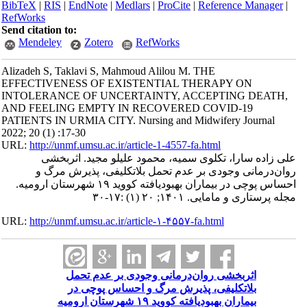
BibTeX
|
RIS
|
EndNote
|
Medlars
|
ProCite
|
Reference Manager
|
RefWorks
Send citation to:
Mendeley
Zotero
RefWorks
Alizadeh S, Taklavi S, Mahmoud Alilou M. THE
EFFECTIVENESS OF EXISTENTIAL THERAPY ON
INTOLERANCE OF UNCERTAINTY, ACCEPTING DEATH,
AND FEELING EMPTY IN RECOVERED COVID-19
PATIENTS IN URMIA CITY. Nursing and Midwifery Journal
2022; 20 (1) :17-30
URL:
http://unmf.umsu.ac.ir/article-1-4557-fa.html
علی زاده سارا، تکلوی سمیه، محمود علیلو مجید. اثربخشی
روان‌درمانی وجودی بر عدم تحمل بلاتکلیفی، پذیرش مرگ و
احساس پوچی در بیماران بهبودیافته کووید ۱۹ شهرستان ارومیه.
مجله پرستاری و مامایی. ۱۴۰۱; ۲۰ (۱) :۱۷-۳۰
URL:
http://unmf.umsu.ac.ir/article-۱-۴۵۵۷-fa.html
اثربخشی روان‌درمانی وجودی بر عدم تحمل
بلاتکلیفی، پذیرش مرگ و احساس پوچی در
بیماران بهبودیافته کووید ۱۹ شهرستان ارومیه