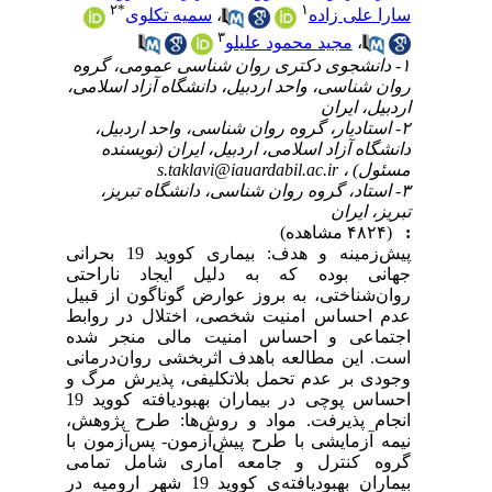
۲
*
۱
سارا علی زاده
،
سمیه تکلوی
۳
،
مجید محمود علیلو
۱- دانشجوی دکتری روان شناسی عمومی، گروه
روان شناسی، واحد اردبیل، دانشگاه آزاد اسلامی،
اردبیل، ایران
۲- استادیار، گروه روان شناسی، واحد اردبیل،
دانشگاه آزاد اسلامی، اردبیل، ایران (نویسنده
مسئول) ،
s.taklavi@iauardabil.ac.ir
۳- استاد، گروه روان شناسی، دانشگاه تبریز،
تبریز، ایران
:
(۴۸۲۴ مشاهده)
پیش‌زمینه و هدف: بیماری کووید 19 بحرانی
جهانی بوده که به دلیل ایجاد ناراحتی
روان‌شناختی، به بروز عوارض گوناگون از قبیل
عدم احساس امنیت شخصی، اختلال در روابط
اجتماعی و احساس امنیت مالی منجر شده
است. این مطالعه باهدف اثربخشی روان‌درمانی
وجودی بر عدم تحمل بلاتکلیفی، پذیرش مرگ و
احساس پوچی در بیماران بهبودیافته کووید 19
انجام پذیرفت. مواد و روش‌ها: طرح پژوهش،
نیمه آزمایشی با طرح پیش‌آزمون- پس‌آزمون با
گروه کنترل و جامعه آماری شامل تمامی
بیماران بهبودیافته‌ی کووید ­19 شهر ارومیه در