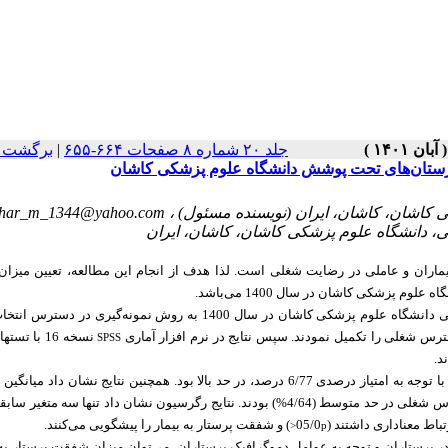
جلد ۲۰ شماره ۸ صفحات ۶۶۴-۶۵۵
|
برگشت ب
مارستان‌های تحت پوشش دانشگاه علوم پزشکی کاشان
shar_m_1344@yahoo.com
یماران و عاملی در رضایت شغلی است
. لذا هدف از انجام این مطالعه،
تعیین
میزا
 پزشکی کاشان در سال 1400 می‌باشد.
ترس شغلی را تکمیل نمودند
. سپس نتایج در نرم افزار آماری
نسخه 16 با تستهای آماری
SPSS
د.
میانگین شفقت به بیمار در پرستاران 37/5±99/65 (طیف نمره 85-17) بود که با توجه به امتیاز درصدی 6/77 درصد، در حد بالا بود. همچنین نتایج نشا
استرس شغلی پرستاران 23/14±73/112 (طیف نمره 175-35) بود و آن‌ها از نظر استرس شغلی در حد متوسط (4/64%) بودند. نتایج رگرسیون نشان داد تنها
اط معناداری داشتند (05/0
) و شفقت پرستار به بیمار را پیشگویی می‌کنند.
p<
در پرستاران و توجه
به
عوامل دموگرافیک پرستاران،
می‌توان میزان شفقت پرستار به ب