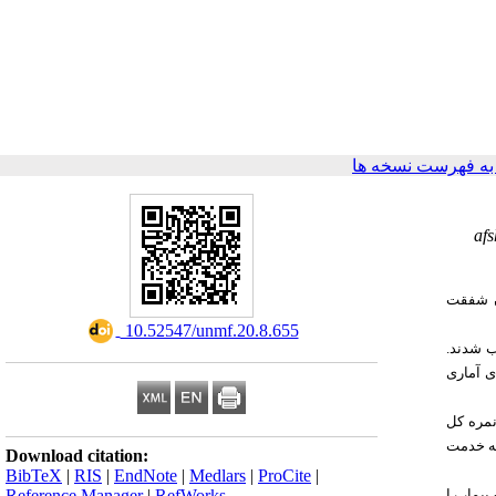
ه فهرست نسخه ها
af
ن شفقت
‎ 10.52547/unmf.20.8.655
.
ن داد میانگین نمره کل
 سه متغیر سابقه خدمت
Download citation:
BibTeX
|
RIS
|
EndNote
|
Medlars
|
ProCite
|
Reference Manager
|
RefWorks
یمار را