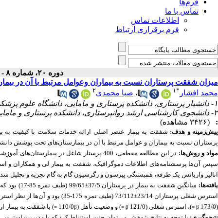
فرم‌ها
تماس با ما
اطلاعات تماس
فرم برقراری ارتباط
دوره ۲۰، شماره ۸ - ( آبان ۱۴۰۱ )
میزان شفقت پرستاران نسبت به بیماران وعوامل مرتبط با آن در بی
۲
۱
*
محمد افشار
،
صبا محمدی
۱- دانشیار پرستاری، دانشکده پرستاری و مامایی، دانشگاه علوم پزشکی کاشان، کاشان، ایران (نویسنده مسئول) ،
۲- دانشجوی کارشناسی ارشد روانپرستاری، دانشکده پرستاری و مامایی، دانشگاه علوم پزشکی کاشان، کاشان، ایران
:
(۳۴۲۶ مشاهده)
یش‌زمینه و هدف:
شفقت به بیمار عنصر اصلی ارائه خدمات سلامت با کیفیت به ب
پرستاران نسبت به بیماران و
عوامل مرتبط با آن در بیمارستان‌های تحت پوشش دانشگاه علوم
واد و روش‌ها:
در این مطالعه مقطعی
،
400 پرستار شاغل در بیمارستان‌های آموزشی دانشگاه علوم پزشکی کاشان در سال 1400 به روش نمونه‌گیری در دسترس انتخاب شدند
پس
آن‌ها
پرسشنامه‌های اطلاعات دموگرافیک، شفقت به بیمار لی و همکاران و اس
آنالیز واریانس یک طرفه، همبستگی پیرسون
و رگرسیون گام به گام تجزیه و تحلیل شدن
افته‌ها:
(173/0
)، استرس شغلی (121/0
) و وضعیت تأهل (110/0
) با شفقت به بیمار ارتب
β =
β =
β =
تیجه‌گیری:
با توجه به نتایج پژوهش می‌توان چنین استنباط کرد که با مدیریت استرس 