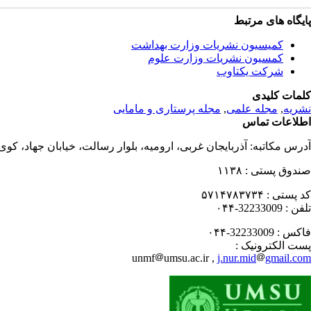
پایگاه های مرتبط
کمیسیون نشریات وزارت بهداشت
کمسیون نشریات وزارت علوم
شرکت یکتاوب
کلمات کلیدی
نشریه
,
مجله علمی
,
مجله پرستاری و مامایی
اطلاعات تماس
آدرس مکاتبه:
آذربایجان غربی، ارومیه، بلوار رسالت، خیابان جهاد، کو
صندوق پستی :
۱۱۳۸
کد پستی :
۵۷۱۴۷۸۳۷۳۴
تلفن :
32233009-۰۴۴
فاکس :
32233009-۰۴۴
پست الکترونیک :
unmf
umsu.ac.ir ,
j.nur.mid
gmail.com