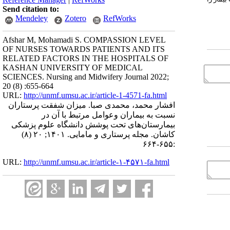
Send citation to:
Mendeley
Zotero
RefWorks
Afshar M, Mohamadi S. COMPASSION LEVEL
OF NURSES TOWARDS PATIENTS AND ITS
RELATED FACTORS IN THE HOSPITALS OF
KASHAN UNIVERSITY OF MEDICAL
SCIENCES. Nursing and Midwifery Journal 2022;
20 (8) :655-664
URL:
http://unmf.umsu.ac.ir/article-1-4571-fa.html
افشار محمد، محمدی صبا. میزان شفقت پرستاران
نسبت به بیماران وعوامل مرتبط با آن در
بیمارستان‌های تحت پوشش دانشگاه علوم پزشکی
کاشان. مجله پرستاری و مامایی. ۱۴۰۱; ۲۰ (۸)
:۶۵۵-۶۶۴
URL:
http://unmf.umsu.ac.ir/article-۱-۴۵۷۱-fa.html